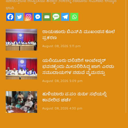
ಮಾಡುತ್ತಿರುವ ರಾಷ್ಟಿçÃಯ ಹೆದ್ದಾರಿ ೨೦೬ರಲ್ಲಿ ತಿಪಟೂರು ಸಮೀಪದ ಅಯ್ಯನ
ಭಾವಿ…
ರಾಯಚೂರು ಬಿಎಸ್‌ಪಿ ಮುಖಂಡನ ಕೊಲೆ
ಪ್ರಕರಣ
August 08, 2026 5:11 pm
ಯಲಿಯೂರು ದಲಿತರಿಗೆ ಅಂಬೇಡ್ಕರ್
ಭವನಕ್ಕೆಂದು ಮೀಸಲಿರಿಸಿದ್ದ ಜಾಗ: ಎರಡು
ಸಮುದಾಯಗಳ ನಡುವೆ ವೈಮನಸ್ಸು
August 08, 2026 5:09 pm
ಹುಳಿಯಾರು ಪ.ಪಂ ತುರ್ತು ಸಭೆಯಲ್ಲಿ
ಕಾವೇರಿದ ಚರ್ಚೆ
August 08, 2026 4:30 pm