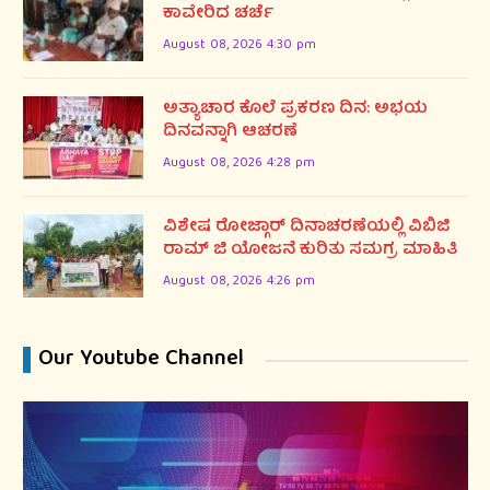
ಕಾವೇರಿದ ಚರ್ಚೆ
August 08, 2026 4:30 pm
ಅತ್ಯಾಚಾರ ಕೊಲೆ ಪ್ರಕರಣ ದಿನ: ಅಭಯ
ದಿನವನ್ನಾಗಿ ಆಚರಣೆ
August 08, 2026 4:28 pm
ವಿಶೇಷ ರೋಜ್ಗಾರ್ ದಿನಾಚರಣೆಯಲ್ಲಿ ವಿಬಿಜಿ
ರಾಮ್ ಜಿ ಯೋಜನೆ ಕುರಿತು ಸಮಗ್ರ ಮಾಹಿತಿ
August 08, 2026 4:26 pm
Our Youtube Channel