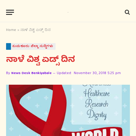
Home
»
ನಾಳೆ ವಿಶ್ವ ಏಡ್ಸ್ ದಿನ
ತುಮಕೂರು ಜಿಲ್ಲಾ ಸುದ್ಧಿಗಳು
ನಾಳೆ ವಿಶ್ವ ಏಡ್ಸ್ ದಿನ
By
News Desk Benkiyabale
Updated:
November 30, 2018 5:25 pm