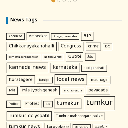
News Tags
BJP
Ambedkar
Accident
Araga jnanendra
Chikkanayakanahalli
Congress
crime
DC
Gubbi
Jds
dcm dr.g.parameshwar
gs basavaraju
kannada news
karnataka
kodigenahalli
local news
Koratagere
madhugiri
kunigal
Mla jyothiganesh
pavagada
Mla
mlc r.rajendra
tumkur
tumakur
Protest
Police
SIR
Tumkur dc yspatil
Tumkur mahanagara palike
tumkur news
turuvekere
ಕಾಂಗ್ರೆಸ್
University