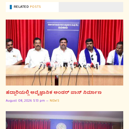
RELATED
POSTS
ಹೆದ್ದಾರಿಯಲ್ಲಿ ಅವೈಜ್ಞಾನಿಕ ಅಂಡರ್ ಪಾಸ್ ನಿರ್ಮಾಣ
August 08, 2026 5:13 pm
NEWS