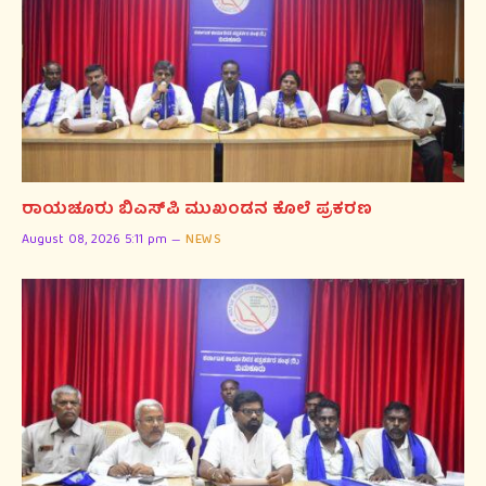
ರಾಯಚೂರು ಬಿಎಸ್‌ಪಿ ಮುಖಂಡನ ಕೊಲೆ ಪ್ರಕರಣ
August 08, 2026 5:11 pm
NEWS