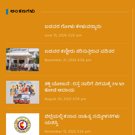
ಅಂಕಣಗಳು
ಬಡವರ ಗೋಳು ಕೇಳುವರ‍್ಯಾರು
June 15, 2026 5:20 pm
ಬಡವರ ಕಣ್ಣೀರು ತರಿಸುತ್ತಿರುವ ಪಡಿತರ
November 21, 2024 6:06 pm
ಶಕ್ತಿ ಯೋಜನೆ : ರಸ್ತೆ ಸಾರಿಗೆ ನಿಗಮಕ್ಕೆ ೨೪.೪೨
ಕೋಟಿ ಆದಾಯ
August 03, 2023 4:59 pm
ಜಿಲ್ಲೆಯಲ್ಲಿ ಕಸಾಪ ಸಾಹಿತ್ಯ ಸಮ್ಮೇಳನಗಳು
ಯಶಸ್ವಿ
December 13, 2022 5:26 pm