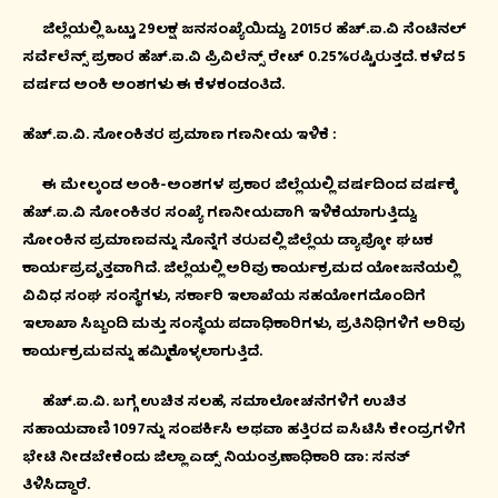
ಜಿಲ್ಲೆಯಲ್ಲಿ ಒಟ್ಟು 29ಲಕ್ಷ ಜನಸಂಖ್ಯೆಯಿದ್ದು, 2015ರ ಹೆಚ್.ಐ.ವಿ ಸೆಂಟಿನಲ್
ಸರ್ವೆಲೆನ್ಸ್ ಪ್ರಕಾರ ಹೆಚ್.ಐ.ವಿ ಪ್ರಿವಿಲೆನ್ಸ್ ರೇಟ್ 0.25%ರಷ್ಟಿರುತ್ತದೆ. ಕಳೆದ 5
ವರ್ಷದ ಅಂಕಿ ಅಂಶಗಳು ಈ ಕೆಳಕಂಡಂತಿದೆ.
ಹೆಚ್.ಐ.ವಿ. ಸೋಂಕಿತರ ಪ್ರಮಾಣ ಗಣನೀಯ ಇಳಿಕೆ :
ಈ ಮೇಲ್ಕಂಡ ಅಂಕಿ-ಅಂಶಗಳ ಪ್ರಕಾರ ಜಿಲ್ಲೆಯಲ್ಲಿ ವರ್ಷದಿಂದ ವರ್ಷಕ್ಕೆ
ಹೆಚ್.ಐ.ವಿ ಸೋಂಕಿತರ ಸಂಖ್ಯೆ ಗಣನೀಯವಾಗಿ ಇಳಿಕೆಯಾಗುತ್ತಿದ್ದು,
ಸೋಂಕಿನ ಪ್ರಮಾಣವನ್ನು ಸೊನ್ನೆಗೆ ತರುವಲ್ಲಿ ಜಿಲ್ಲೆಯ ಡ್ಯಾಪ್ಕೋ ಘಟಕ
ಕಾರ್ಯಪ್ರವೃತ್ತವಾಗಿದೆ. ಜಿಲ್ಲೆಯಲ್ಲಿ ಅರಿವು ಕಾರ್ಯಕ್ರಮದ ಯೋಜನೆಯಲ್ಲಿ
ವಿವಿಧ ಸಂಘ ಸಂಸ್ಥೆಗಳು, ಸರ್ಕಾರಿ ಇಲಾಖೆಯ ಸಹಯೋಗದೊಂದಿಗೆ
ಇಲಾಖಾ ಸಿಬ್ಬಂದಿ ಮತ್ತು ಸಂಸ್ಥೆಯ ಪದಾಧಿಕಾರಿಗಳು, ಪ್ರತಿನಿಧಿಗಳಿಗೆ ಅರಿವು
ಕಾರ್ಯಕ್ರಮವನ್ನು ಹಮ್ಮಿಕೊಳ್ಳಲಾಗುತ್ತಿದೆ.
ಹೆಚ್.ಐ.ವಿ. ಬಗ್ಗೆ ಉಚಿತ ಸಲಹೆ, ಸಮಾಲೋಚನೆಗಳಿಗೆ ಉಚಿತ
ಸಹಾಯವಾಣಿ 1097ನ್ನು ಸಂಪರ್ಕಿಸಿ ಅಥವಾ ಹತ್ತಿರದ ಐಸಿಟಿಸಿ ಕೇಂದ್ರಗಳಿಗೆ
ಭೇಟಿ ನೀಡಬೇಕೆಂದು ಜಿಲ್ಲಾ ಏಡ್ಸ್ ನಿಯಂತ್ರಣಾಧಿಕಾರಿ ಡಾ: ಸನತ್
ತಿಳಿಸಿದ್ದಾರೆ.