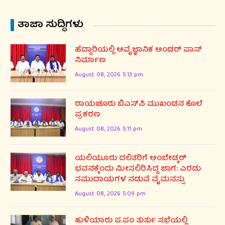
ತಾಜಾ ಸುದ್ಧಿಗಳು
ಹೆದ್ದಾರಿಯಲ್ಲಿ ಅವೈಜ್ಞಾನಿಕ ಅಂಡರ್ ಪಾಸ್
ನಿರ್ಮಾಣ
August 08, 2026 5:13 pm
ರಾಯಚೂರು ಬಿಎಸ್‌ಪಿ ಮುಖಂಡನ ಕೊಲೆ
ಪ್ರಕರಣ
August 08, 2026 5:11 pm
ಯಲಿಯೂರು ದಲಿತರಿಗೆ ಅಂಬೇಡ್ಕರ್
ಭವನಕ್ಕೆಂದು ಮೀಸಲಿರಿಸಿದ್ದ ಜಾಗ: ಎರಡು
ಸಮುದಾಯಗಳ ನಡುವೆ ವೈಮನಸ್ಸು
August 08, 2026 5:09 pm
ಹುಳಿಯಾರು ಪ.ಪಂ ತುರ್ತು ಸಭೆಯಲ್ಲಿ