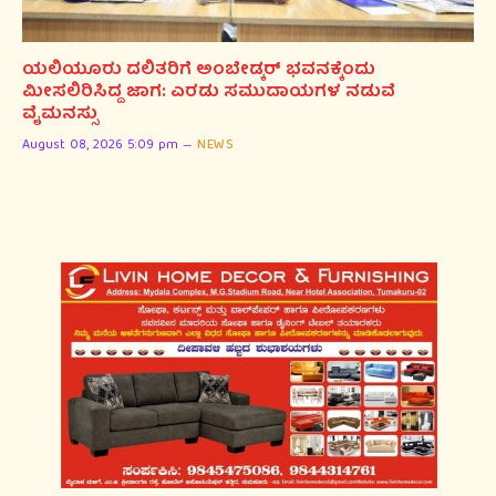
ಯಲಿಯೂರು ದಲಿತರಿಗೆ ಅಂಬೇಡ್ಕರ್ ಭವನಕ್ಕೆಂದು
ಮೀಸಲಿರಿಸಿದ್ದ ಜಾಗ: ಎರಡು ಸಮುದಾಯಗಳ ನಡುವೆ
ವೈಮನಸ್ಸು
August 08, 2026 5:09 pm
NEWS