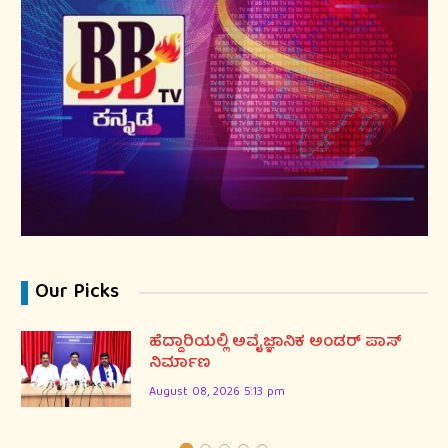
Our Picks
ಹೆದ್ದಾರಿಯಲ್ಲಿ ಅವೈಜ್ಞಾನಿಕ ಅಂಡರ್ ಪಾಸ್
ನಿರ್ಮಾಣ
August 08, 2026 5:13 pm