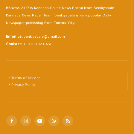
BBNews 24×7 is Kannada Online News Portal from Benkiyabale
Kannada News Paper Team. Benkiyabale is very popular Daily
Newspaper publishing from Tumkur City.
Email us:
benkiyabale@gmail.com
Contact:
+1-320-0123-451
• Terms of Service
• Privacy Policy
Facebook
Instagram
YouTube
WhatsApp
RSS