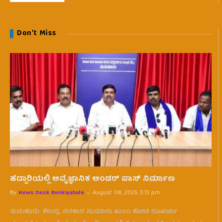
Don't Miss
ಹೆದ್ದಾರಿಯಲ್ಲಿ ಅವೈಜ್ಞಾನಿಕ ಅಂಡರ್ ಪಾಸ್ ನಿರ್ಮಾಣ
By
News Desk Benkiyabale
August 08, 2026 5:13 pm
ತುಮಕೂರು: ಕೇಂದ್ರ ಸರಕಾರ ಸುಮಾರು ೩೦೦೦ ಕೋಟಿ ರೂಖರ್ಚು