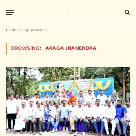
Home
»
Araga jnanendra
BROWSING:
ARAGA JNANENDRA