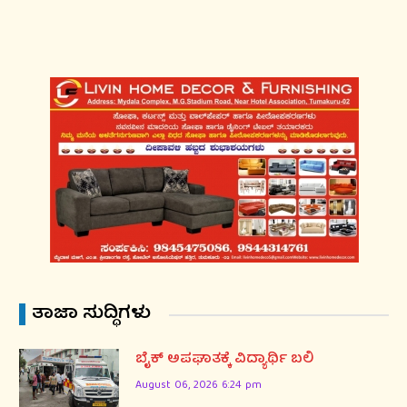
ತಾಜಾ ಸುದ್ಧಿಗಳು
ಬೈಕ್ ಅಪಘಾತಕ್ಕೆ ವಿದ್ಯಾರ್ಥಿ ಬಲಿ
August 06, 2026 6:24 pm