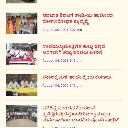
ನವಜಾತ ಶಿಶುವಿಗೆ ತಾಯಿಯ ಹಾಲಿನಿಂದ
ರೋಗನಿರೋಧಕ ಶಕ್ತಿ ವೃದ್ಧಿ
August 06, 2026 6:22 pm
ಉಪಮುಖ್ಯಮ0ತ್ರಿಗಳ ಹುಟ್ಟು ಹಬ್ಬದ
ಅಂಗವಾಗಿ ಹಣ್ಣು, ಹಂಪಲು ವಿತರಣೆ
August 06, 2026 6:19 pm
ಸಕಾಲಕ್ಕೆ ಮಳೆ ಇಲ್ಲದೇ ರೈತರು ಕಂಗಾಲು
August 06, 2026 6:15 pm
ಪರಿಶಿಷ್ಟ ಪಂಗಡದ ಮೀಸಲಾತಿ
ಕೈಬಿಟ್ಟಿರುವುದನ್ನ ಖಂಡಿಸಿದ ಗ್ರಾಮಸ್ಥರು
ಮತದಾನದಿಂದ ದೂರವಿರುವುದಾಗಿ ಎಚ್ಚರಿಕೆ