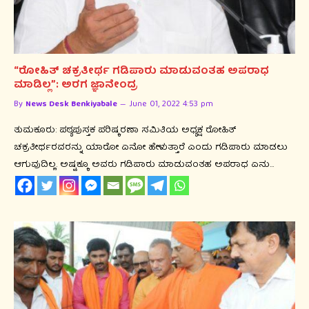
“ರೋಹಿತ್ ಚಕ್ರತೀರ್ಥ ಗಡಿಪಾರು ಮಾಡುವಂತಹ ಅಪರಾಧ
ಮಾಡಿಲ್ಲ”: ಅರಗ ಜ್ಞಾನೇಂದ್ರ
By
News Desk Benkiyabale
June 01, 2022 4:53 pm
ತುಮಕೂರು: ಪಠ್ಯಪುಸ್ತಕ ಪರಿಷ್ಕರಣಾ ಸಮಿತಿಯ ಅಧ್ಯಕ್ಷ ರೋಹಿತ್
ಚಕ್ರತೀರ್ಥರವರನ್ನು ಯಾರೋ ಏನೋ ಹೇಳುತ್ತಾರೆ ಎಂದು ಗಡಿಪಾರು ಮಾಡಲು
ಆಗುವುದಿಲ್ಲ. ಅಷ್ಟಕ್ಕೂ ಅವರು ಗಡಿಪಾರು ಮಾಡುವಂತಹ ಅಪರಾಧ ಏನು…