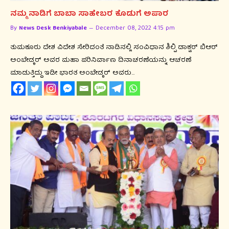
ನಮ್ಮ ನಾಡಿಗೆ ಬಾಬಾ ಸಾಹೇಬರ ಕೊಡುಗೆ ಅಪಾರ
By
News Desk Benkiyabale
December 08, 2022 4:15 pm
ತುಮಕೂರು ದೇಶ ವಿದೇಶ ಸೇರಿದಂತೆ ನಾಡಿನಲ್ಲಿ ಸಂವಿಧಾನ ಶಿಲ್ಪಿ ಡಾಕ್ಟರ್ ಬಿಆರ್
ಅಂಬೇಡ್ಕರ್ ಅವರ ಮಹಾ ಪರಿನಿರ್ವಾಣ ದಿನಾಚರಣೆಯನ್ನು ಆಚರಣೆ
ಮಾಡುತ್ತಿದ್ದು ಇಡೀ ಭಾರತ ಅಂಬೇಡ್ಕರ್ ಅವರು…