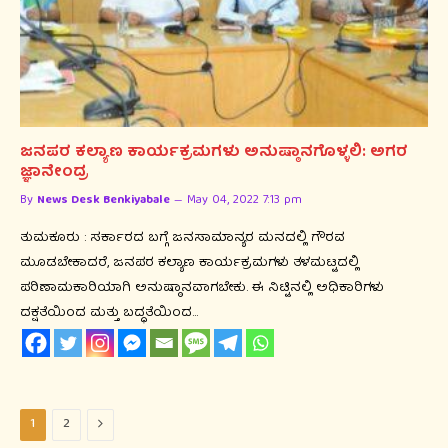
ಜನಪರ ಕಲ್ಯಾಣ ಕಾರ್ಯಕ್ರಮಗಳು ಅನುಷ್ಠಾನಗೊಳ್ಳಲಿ: ಅಗರ
ಜ್ಞಾನೇಂದ್ರ
By
News Desk Benkiyabale
May 04, 2022 7:13 pm
ತುಮಕೂರು : ಸರ್ಕಾರದ ಬಗ್ಗೆ ಜನಸಾಮಾನ್ಯರ ಮನದಲ್ಲಿ ಗೌರವ
ಮೂಡಬೇಕಾದರೆ, ಜನಪರ ಕಲ್ಯಾಣ ಕಾರ್ಯಕ್ರಮಗಳು ತಳಮಟ್ಟದಲ್ಲಿ
ಪರಿಣಾಮಕಾರಿಯಾಗಿ ಅನುಷ್ಠಾನವಾಗಬೇಕು. ಈ ನಿಟ್ಟಿನಲ್ಲಿ ಅಧಿಕಾರಿಗಳು
ದಕ್ಷತೆಯಿಂದ ಮತ್ತು ಬದ್ಧತೆಯಿಂದ…
Next
1
2