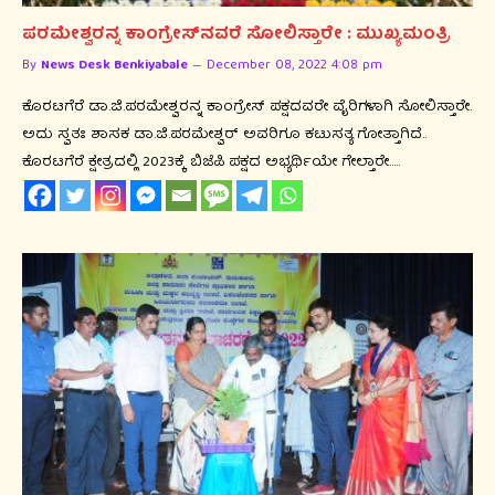
ಪರಮೇಶ್ವರನ್ನ ಕಾಂಗ್ರೇಸ್‍ನವರೆ ಸೋಲಿಸ್ತಾರೇ : ಮುಖ್ಯಮಂತ್ರಿ
By
News Desk Benkiyabale
December 08, 2022 4:08 pm
ಕೊರಟಗೆರೆ ಡಾ.ಜಿ.ಪರಮೇಶ್ವರನ್ನ ಕಾಂಗ್ರೇಸ್ ಪಕ್ಷದವರೇ ವೈರಿಗಳಾಗಿ ಸೋಲಿಸ್ತಾರೇ.
ಅದು ಸ್ವತಃ ಶಾಸಕ ಡಾ.ಜಿ.ಪರಮೇಶ್ವರ್ ಅವರಿಗೂ ಕಟುಸತ್ಯ ಗೋತ್ತಾಗಿದೆ..
ಕೊರಟಗೆರೆ ಕ್ಷೇತ್ರದಲ್ಲಿ 2023ಕ್ಕೆ ಬಿಜೆಪಿ ಪಕ್ಷದ ಅಭ್ಯರ್ಥಿಯೇ ಗೇಲ್ತಾರೇ..…