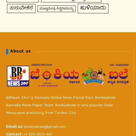
ಹುಳಿಯಾರು
ತುರುವೇಕೆರೆ
ಮುಖ್ಯಮಂತ್ರಿ ಸಿದ್ದರಾಮಯ್ಯ
About us
BBNews 24×7 is Kannada Online News Portal from Benkiyabale
Kannada News Paper Team. Benkiyabale is very popular Daily
Newspaper publishing from Tumkur City.
Email us:
benkiyabale@gmail.com
Contact:
+1-320-0123-451