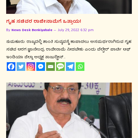
ಗೃಹ ಸಚಿವರ ರಾಜೀನಾಮೆಗೆ ಒತ್ತಾಯ!
By
News Desk Benkiyabale
July 29, 2022 6:32 pm
ತುಮಕೂರು: ರಾಜ್ಯದಲ್ಲಿ ಶಾಂತಿ ಸುವ್ಯವಸ್ಥೆ ಕಾಪಾಡಲು ಅಸಮರ್ಥರಾಗಿರುವ ಗೃಹ
ಸಚಿವ ಆರಗ ಜ್ಞಾನೇಂದ್ರ ರಾಜೀನಾಮೆ ನೀಡಬೇಕು ಎಂದು ವೆಲ್ಫೇರ್ ಪಾರ್ಟಿ ಆಫ್
ಇಂಡಿಯಾ ಜಿಲ್ಲಾ ಅಧ್ಯಕ್ಷ ತಾಜುದ್ದೀನ್…