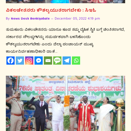
ವಿಕಲಚೇತನರು ಕೌಶಲ್ಯಯುತರಾಗಬೇಕು : ಸಿಇಓ
By
News Desk Benkiyabale
December 05, 2022 4:19 pm
ತುಮಕೂರು ವಿಕಲಚೇತನರು ಯಾರೂ ಕೂಡ ತಮ್ಮ ದ್ಯೆಹಿಕ ಸ್ಥಿತಿ ಬಗ್ಗೆ ಚಿಂತಿತರಾಗದೆ,
ಸರ್ಕಾರದ ಸೌಲಭ್ಯಗಳನ್ನು ಸಮರ್ಪಕವಾಗಿ ಬಳಸಿಕೊಂಡು
ಕೌಶಲ್ಯಯುತರಾಗಬೇಕು ಎಂದು ಜಿಲ್ಲಾ ಪಂಚಾಯತ್ ಮುಖ್ಯ
ಕಾರ್ಯನಿರ್ವಹಣಾಧಿಕಾರಿ ಡಾ.ಕೆ.…