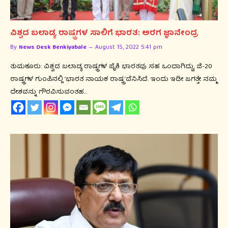
ವಿಶ್ವದ ಬಲಾಡ್ಯ ರಾಷ್ಟ್ರಗಳ ಸಾಲಿಗೆ ಭಾರತ: ಅರಗ ಜ್ಞಾನೇಂದ್ರ
By
News Desk Benkiyabale
August 15, 2022 5:41 pm
ತುಮಕೂರು: ವಿಶ್ವದ ಬಲಾಡ್ಯ ರಾಷ್ಟ್ರಗಳ ಪೈಕಿ ಭಾರತವು ಸಹ ಒಂದಾಗಿದ್ದು, ಜಿ-20
ರಾಷ್ಟ್ರಗಳ ಗುಂಪಿನಲ್ಲಿ ‘ಭಾರತ ನಾಯಕ ರಾಷ್ಟ್ರ’ವೆನಿಸಿದೆ. ಇಂದು ಇಡೀ ಜಗತ್ತೇ ನಮ್ಮ
ದೇಶವನ್ನು ಗೌರವಿಸುವಂತಹ…