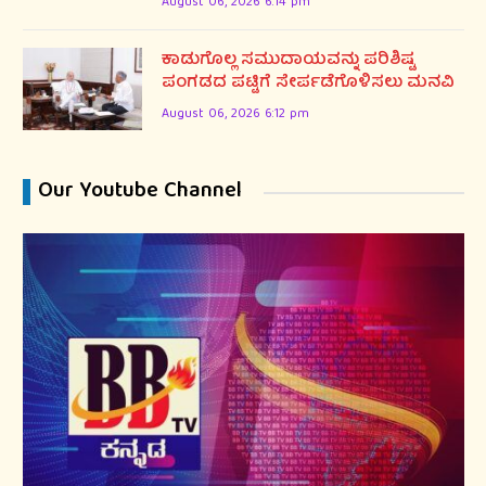
August 06, 2026 6:14 pm
ಕಾಡುಗೊಲ್ಲ ಸಮುದಾಯವನ್ನು ಪರಿಶಿಷ್ಟ
ಪಂಗಡದ ಪಟ್ಟಿಗೆ ಸೇರ್ಪಡೆಗೊಳಿಸಲು ಮನವಿ
August 06, 2026 6:12 pm
Our Youtube Channel