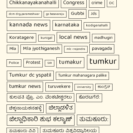
Chikkanayakanahalli
Congress
crime
DC
Gubbi
Jds
dcm dr.g.parameshwar
gs basavaraju
kannada news
karnataka
kodigenahalli
local news
Koratagere
madhugiri
kunigal
Mla jyothiganesh
pavagada
Mla
mlc r.rajendra
tumkur
tumakur
Protest
Police
SIR
Tumkur dc yspatil
Tumkur mahanagara palike
tumkur news
turuvekere
ಕಾಂಗ್ರೆಸ್
University
ಕುಲಪತಿ ಪ್ರೊ. ಎಂ. ವೆಂಕಟೇಶ್ವರಲು
ಕೊರಟಗೆರೆ:
ಜಿಲ್ಲಾಡಳಿತ
ಚಿಕ್ಕನಾಯಕನಹಳ್ಳಿ
ಜಿಲ್ಲಾಧಿಕಾರಿ ಶುಭ ಕಲ್ಯಾಣ್
ತುಮಕೂರು:
ತುಮಕೂರು ವಿಶ್ವವಿದ್ಯಾನಿಲಯ
ತುಮಕೂರು ವಿವಿ