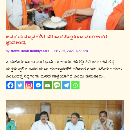
ಜನರ ದುಮ್ಮಾನಗಳಿಗೆ ಪರಿಹಾರ ಸಿದ್ದಗಂಗಾ ಮಠ: ಅರಗ
ಜ್ಞಾನೇಂದ್ರ
By
News Desk Benkiyabale
May 25, 2022 6:27 pm
ತುಮಕೂರು: ಒಂದು ಮಠ ಧಾರ್ಮಿಕ ಕಾರ್ಯಗಳಿಗಷ್ಟೇ ಸಿಮೀತವಾಗದೆ ತನ್ನ
ಸುತ್ತಮುತ್ತಲಿನ ಜನರ ದುಃಖ ದುಮ್ಮಾನಗಳಿಗೆ ಪರಿಹಾರ ಕಂಡು ಹಿಡಿಯಬಹುದು
ಎಂಬುದಕ್ಕೆ ಸಿದ್ದಗಂಗಾ ಮಠದ ಸಾಕ್ಷಿಯಾಗಿದೆ ಎಂದು ತುಮಕೂರು…