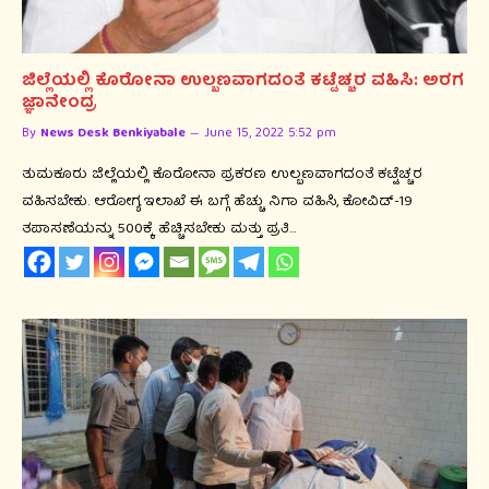
ಜಿಲ್ಲೆಯಲ್ಲಿ ಕೊರೋನಾ ಉಲ್ಬಣವಾಗದಂತೆ ಕಟ್ಟೆಚ್ಚರ ವಹಿಸಿ: ಅರಗ
ಜ್ಞಾನೇಂದ್ರ
By
News Desk Benkiyabale
June 15, 2022 5:52 pm
ತುಮಕೂರು ಜಿಲ್ಲೆಯಲ್ಲಿ ಕೊರೋನಾ ಪ್ರಕರಣ ಉಲ್ಬಣವಾಗದಂತೆ ಕಟ್ಟೆಚ್ಚರ
ವಹಿಸಬೇಕು. ಆರೋಗ್ಯ ಇಲಾಖೆ ಈ ಬಗ್ಗೆ ಹೆಚ್ಚು ನಿಗಾ ವಹಿಸಿ, ಕೋವಿಡ್-19
ತಪಾಸಣೆಯನ್ನು 500ಕ್ಕೆ ಹೆಚ್ಚಿಸಬೇಕು ಮತ್ತು ಪ್ರತಿ…