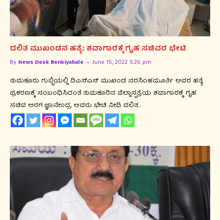
ದಲಿತ ಮುಖಂಡನ ಹತ್ಯೆ: ಶವಾಗಾರಕ್ಕೆ ಗೃಹ ಸಚಿವರ ಭೇಟಿ
By
News Desk Benkiyabale
June 15, 2022 5:26 pm
ತುಮಕೂರು ಗುಬ್ಬಿಯಲ್ಲಿ ಡಿಎಸ್‍ಎಸ್ ಮುಖಂಡ ನರಸಿಂಹಮೂರ್ತಿ ಅವರ ಹತ್ಯೆ
ಪ್ರಕರಣಕ್ಕೆ ಸಂಬಂಧಿಸಿದಂತೆ ತುಮಕೂರಿನ ಜಿಲ್ಲಾಸ್ಪತ್ರೆಯ ಶವಾಗಾರಕ್ಕೆ ಗೃಹ
ಸಚಿವ ಅರಗ ಜ್ಞಾನೇಂದ್ರ ಅವರು ಭೇಟಿ ನೀಡಿ ದಲಿತ…