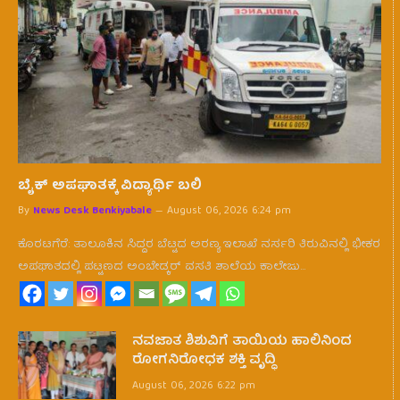
ಬೈಕ್ ಅಪಘಾತಕ್ಕೆ ವಿದ್ಯಾರ್ಥಿ ಬಲಿ
By
News Desk Benkiyabale
August 06, 2026 6:24 pm
ಕೊರಟಗೆರೆ: ತಾಲೂಕಿನ ಸಿದ್ದರ ಬೆಟ್ಟದ ಅರಣ್ಯ ಇಲಾಖೆ ನರ್ಸರಿ ತಿರುವಿನಲ್ಲಿ ಭೀಕರ
ಅಪಘಾತದಲ್ಲಿ ಪಟ್ಟಣದ ಅಂಬೇಡ್ಕರ್ ವಸತಿ ಶಾಲೆಯ ಕಾಲೇಜು…
ನವಜಾತ ಶಿಶುವಿಗೆ ತಾಯಿಯ ಹಾಲಿನಿಂದ
ರೋಗನಿರೋಧಕ ಶಕ್ತಿ ವೃದ್ಧಿ
August 06, 2026 6:22 pm