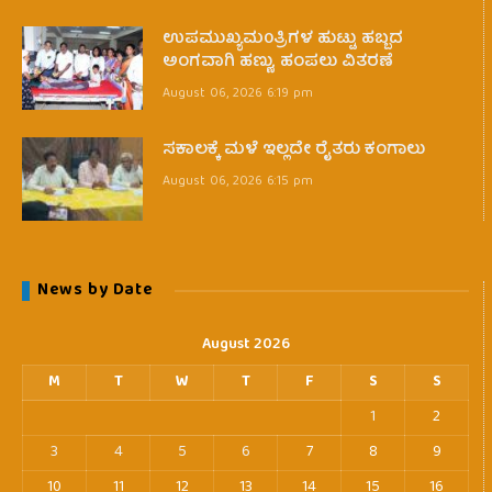
ಉಪಮುಖ್ಯಮ0ತ್ರಿಗಳ ಹುಟ್ಟು ಹಬ್ಬದ
ಅಂಗವಾಗಿ ಹಣ್ಣು, ಹಂಪಲು ವಿತರಣೆ
August 06, 2026 6:19 pm
ಸಕಾಲಕ್ಕೆ ಮಳೆ ಇಲ್ಲದೇ ರೈತರು ಕಂಗಾಲು
August 06, 2026 6:15 pm
News by Date
August 2026
M
T
W
T
F
S
S
1
2
3
4
5
6
7
8
9
10
11
12
13
14
15
16