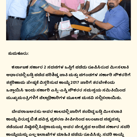
ತುಮಕೂರು:
ಕರ್ನಾಟಕ ಸರ್ಕಾರ 2 ಸದನಗಳ ಒಪ್ಪಿಗೆ ಪಡೆದು ರೂಪಿಸಿರುವ ಮೀಸಲಾತಿ
ಆಧಾರದಲ್ಲಿ ಬಡ್ತಿ ಪಡೆದ ಪರಿಶಿಷ್ಟ ಜಾತಿ ಮತ್ತು ಪಗಂಡಗಳ ಸರ್ಕಾರಿ ನೌಕರರಿಗೆ
ತತ್ಪರಿಣಾಮ ಜೇಷ್ಠತೆ ವಿಸ್ತರಿಸುವ ಕಾಯ್ದೆ 2017 ಜಾರಿಗೆ ತರಬೇಕೆಂದು
ಒತ್ತಾಯಿಸಿ ಇಂದು ಸರ್ಕಾರಿ ಎಸ್ಸಿ-ಎಸ್ಟಿ ನೌಕರರ ಸಮನ್ವಯ ಸಮಿತಿಯಿಂದ
ಮುಖ್ಯಮಂತ್ರಿಗಳಿಗೆ ಜಿಲ್ಲಾಧಿಕಾರಿಗಳ ಮೂಲಕ ಮನವಿ ಸಲ್ಲಿಸಲಾಯಿತು.
ದೇವರಾಜಅರಸು ಅವರ ಕಾಲದಲ್ಲಿ ಜಾರಿಗೆ ತಂದಿದ್ದ ಬಡ್ತಿ ಮೀಸಲಾತಿ
ಕಾಯ್ದೆ ವಿರುದ್ಧ ಬಿ.ಕೆ.ಪವಿತ್ರ ಪ್ರಕರಣ ತೀರ್ಪಿನಿಂದ ಉಂಟಾದ ನಷ್ಟವನ್ನು
ತಡೆಯುವ ನಿಟ್ಟಿನಲ್ಲಿ ಸಿದ್ದರಾಮಯ್ಯ ಅವರ ನೇತೃತ್ವದ ಅಂದಿನ ಸರ್ಕಾರ ಸದರಿ
ಕಾಯ್ದೆಯನ್ನು ಎಲ್ಲ ಇಲಾಖೆಗಳ ಮಾಹಿತಿ ಪಡೆದು ರೂಪಿಸಿತ್ತು. ಸದರಿ ಕಾಯ್ದೆ