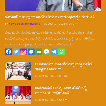
ಡಯಾಬಿಟಿಕ್ ಪುಟ್ ಕಾಯಿಲೆಯನ್ನು ಆರಂಭದಲ್ಲೇ ಗುರುತಿಸಿ
By
News Desk Benkiyabale
August 07, 2026 5:05 pm
ತುಮಕೂರು: ಮಧುಮೇಹ ರೋಗಿಗಳು ಅನುಭವಿಸುವ ಡಯಾಬಿಟಿಕ್ ಪುಟ್
ಕಾಯಿಲೆಯನ್ನು ಆರಂಭದಲ್ಲೇ ಗುರುತಿಸಿ,ಸುಧಾರಿತ ವ್ಯಾಸ್ಕ÷್ಯಲರ್ ಚಿಕಿತ್ಸೆಯ
ಮೂಲಕ ಅಂಗವೈಕಲ್ಯವನ್ನು ತಡೆಯಬಹುದಾಗಿದೆ ಎಂದು…
ಅಸಹಾಯಕ ಮಹಿಳೆಯನ್ನು ದತ್ತು ಪಡೆದ
ಇಕ್ಬಾಲ್ ಅಹಮದ್
August 07, 2026 5:03 pm
ಬದಲಾವಣೆ ಅಗತ್ಯ ಎಂಬ ಹೆಸರಿನಲ್ಲಿ
ರಾಜಕೀಯ ಅಭಿಯಾನ
August 07, 2026 5:01 pm