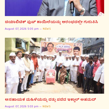
ಡಯಾಬಿಟಿಕ್ ಪುಟ್ ಕಾಯಿಲೆಯನ್ನು ಆರಂಭದಲ್ಲೇ ಗುರುತಿಸಿ
August 07, 2026 5:05 pm
NEWS
ಅಸಹಾಯಕ ಮಹಿಳೆಯನ್ನು ದತ್ತು ಪಡೆದ ಇಕ್ಬಾಲ್ ಅಹಮದ್
August 07, 2026 5:03 pm
NEWS