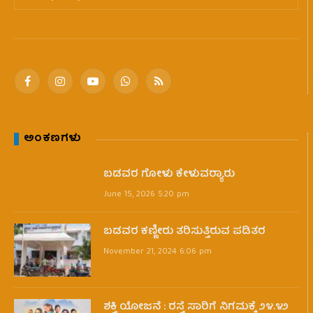
Facebook
Instagram
YouTube
WhatsApp
RSS
ಅಂಕಣಗಳು
ಬಡವರ ಗೋಳು ಕೇಳುವರ‍್ಯಾರು
June 15, 2026 5:20 pm
ಬಡವರ ಕಣ್ಣೀರು ತರಿಸುತ್ತಿರುವ ಪಡಿತರ
November 21, 2024 6:06 pm
ಶಕ್ತಿ ಯೋಜನೆ : ರಸ್ತೆ ಸಾರಿಗೆ ನಿಗಮಕ್ಕೆ ೨೪.೪೨