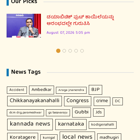
Our Picks
ಡಯಾಬಿಟಿಕ್ ಪುಟ್ ಕಾಯಿಲೆಯನ್ನು
ಆರಂಭದಲ್ಲೇ ಗುರುತಿಸಿ
August 07, 2026 5:05 pm
News Tags
BJP
Ambedkar
Accident
Araga jnanendra
Chikkanayakanahalli
Congress
crime
DC
Gubbi
Jds
dcm dr.g.parameshwar
gs basavaraju
kannada news
karnataka
kodigenahalli
local news
Koratagere
madhugiri
kunigal