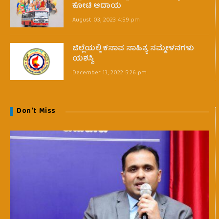
ಕೋಟಿ ಆದಾಯ
August 03, 2023 4:59 pm
ಜಿಲ್ಲೆಯಲ್ಲಿ ಕಸಾಪ ಸಾಹಿತ್ಯ ಸಮ್ಮೇಳನಗಳು
ಯಶಸ್ವಿ
December 13, 2022 5:26 pm
Don't Miss