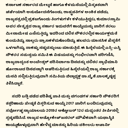
ಕರ್ನಾಟಕ ಸರ್ಕಾರದ ಮೇಲ್ಮನೆ ಹಾಗೂ ಕೆಳಮನೆಯಲ್ಲಿ ವಿಸ್ಕøತವಾಗಿ
ಚರ್ಚೆಯಾಗಿ ಅನುಮೋದನೆಗೊಂಡು, ರಾಷ್ಟ್ರಪತಿಗಳ ಅಂಕಿತ ಪಡೆದು,
ರಾಜ್ಯಪತ್ರದಲ್ಲಿ ಪ್ರಕಟಗೊಂಡು ತಿಂಗಳುಗಳೇ ಕಳೆಯುತ್ತಿದ್ದರು, ಕುಮಾರಸ್ವಾಮಿ
ಅವರ ನೇತೃತ್ವದ ರಾಜ್ಯ ಸರ್ಕಾರ ಇದುವರೆಗೆ ಕಾಯ್ದೆಯನ್ನು ಜಾರಿಗೆ ತರಲು
ಮೀನಾಮೇಷ ಎಣಿಸುತ್ತಿದ್ದು, ಇದರಿಂದ ದಲಿತ ನೌಕರರಲ್ಲಿನ ಕಾರ್ಯಕ್ಷಮತೆ
ಕುಂದುತಿದ್ದು, ನಾಲ್ವರು ಪ್ರಾಣಕಳೆದುಕೊಂಡಿದ್ದು, ಹಲವರು ಮಾನಸಿಕ ಖಿನ್ನತೆಗೆ
ಒಳಗಾಗಿದ್ದು, ಸಾಕಷ್ಟು ನಷ್ಟವನ್ನುಂಟು ಮಾಡುತ್ತಿದೆ. ಈ ಹಿನ್ನೆಲೆಯಲ್ಲಿ ಎಸ್ಸಿ-ಎಸ್ಟಿ
ನೌಕರರ ಸಮನ್ವಯ ಸಮಿತಿ ಈ ವಿಷಯವನ್ನು ಗಂಭೀರವಾಗಿ ಪರಿಗಣಿಸಿ,
ರಾಜ್ಯದಾದ್ಯಂತ ಅಂಬೇಡ್ಕರ್ ಪರಿನಿರ್ವಾಣ ದಿನವನ್ನು ದಲಿತರ ಸ್ವಾಭಿಮಾನಿ
ಹೋರಾಟದ ದಿನವನ್ನಾಗಿ ಆಚರಿಸುತ್ತಿರುವ ಹಿನ್ನೆಲೆಯಲ್ಲಿ ರಾಜ್ಯ ಸರ್ಕಾರಕ್ಕೆ
ಮನವಿ ಸಲ್ಲಿಸುತ್ತಿರುವುದಾಗಿ ಸಮಿತಿಯ ಜಿಲ್ಲಾಧ್ಯಕ್ಷ ಡಾ.ವೈ.ಕೆ.ಬಾಲಕೃಷ್ಣಪ್ಪ
ತಿಳಿಸಿದ್ದಾರೆ.
ಸದರಿ ಬಡ್ತಿ ಪಡೆದ ಪರಿಶಿಷ್ಟ ಜಾತಿ ಮತ್ತು ಪಗಂಡಗಳ ಸರ್ಕಾರಿ ನೌಕರರಿಗೆ
ತತ್ಪರಿಣಾಮ ಜೇಷ್ಠತೆ ವಿಸ್ತರಿಸುವ ಕಾಯ್ದೆ 2017 ಜಾರಿಗೆ ಬಂದಿರುವುದನ್ನು
ಸರ್ವೋಚ್ಛ ನ್ಯಾಯಾಲಯ 2018ರ ಅಕ್ಟೋಬರ್ 12ರ ಮಧ್ಯಂತರ ತೀರ್ಪಿನಲ್ಲಿ
ಸ್ಪಷ್ಟಪಡಿಸಿದೆ. ರಾಜ್ಯದ ಅಡ್ವೋಕೇಟ್‍ಜನರಲ್ ಮೌಖಿಕವಾಗಿ ಯಥಾಸ್ಥಿತಿ
ಕಾಯ್ದುಕೊಳ್ಳುವುದಾಗಿ ಹೇಳಿದ್ದ ಮಾತನ್ನು ಹಿರಿಯ ವಕೀಲರು ಅಟಾರ್ನಿ