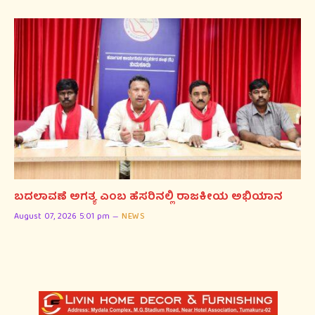
ಬದಲಾವಣೆ ಅಗತ್ಯ ಎಂಬ ಹೆಸರಿನಲ್ಲಿ ರಾಜಕೀಯ ಅಭಿಯಾನ
August 07, 2026 5:01 pm
NEWS