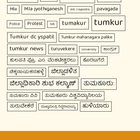
Mla jyothiganesh
pavagada
Mla
mlc r.rajendra
tumkur
tumakur
Protest
Police
SIR
Tumkur dc yspatil
Tumkur mahanagara palike
tumkur news
turuvekere
ಕಾಂಗ್ರೆಸ್
University
ಕುಲಪತಿ ಪ್ರೊ. ಎಂ. ವೆಂಕಟೇಶ್ವರಲು
ಕೊರಟಗೆರೆ:
ಜಿಲ್ಲಾಡಳಿತ
ಚಿಕ್ಕನಾಯಕನಹಳ್ಳಿ
ಜಿಲ್ಲಾಧಿಕಾರಿ ಶುಭ ಕಲ್ಯಾಣ್
ತುಮಕೂರು:
ತುಮಕೂರು ವಿಶ್ವವಿದ್ಯಾನಿಲಯ
ತುಮಕೂರು ವಿವಿ
ಹುಳಿಯಾರು
ತುರುವೇಕೆರೆ
ಮುಖ್ಯಮಂತ್ರಿ ಸಿದ್ದರಾಮಯ್ಯ