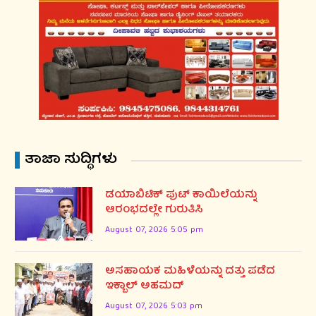
ತಾಜಾ ಸುದ್ಧಿಗಳು
ಡಯಾಬಿಟಿಕ್ ಪುಟ್ ಕಾಯಿಲೆಯನ್ನು
ಆರಂಭದಲ್ಲೇ ಗುರುತಿಸಿ
August 07, 2026 5:05 pm
ಅಸಹಾಯಕ ಮಹಿಳೆಯನ್ನು ದತ್ತು ಪಡೆದ
ಇಕ್ಬಾಲ್ ಅಹಮದ್
August 07, 2026 5:03 pm