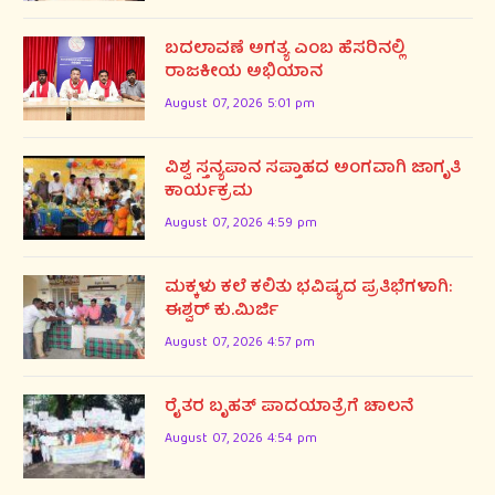
ಬದಲಾವಣೆ ಅಗತ್ಯ ಎಂಬ ಹೆಸರಿನಲ್ಲಿ
ರಾಜಕೀಯ ಅಭಿಯಾನ
August 07, 2026 5:01 pm
ವಿಶ್ವ ಸ್ತನ್ಯಪಾನ ಸಪ್ತಾಹದ ಅಂಗವಾಗಿ ಜಾಗೃತಿ
ಕಾರ್ಯಕ್ರಮ
August 07, 2026 4:59 pm
ಮಕ್ಕಳು ಕಲೆ ಕಲಿತು ಭವಿಷ್ಯದ ಪ್ರತಿಭೆಗಳಾಗಿ:
ಈಶ್ವರ್ ಕು.ಮಿರ್ಜಿ
August 07, 2026 4:57 pm
ರೈತರ ಬೃಹತ್ ಪಾದಯಾತ್ರೆಗೆ ಚಾಲನೆ
August 07, 2026 4:54 pm