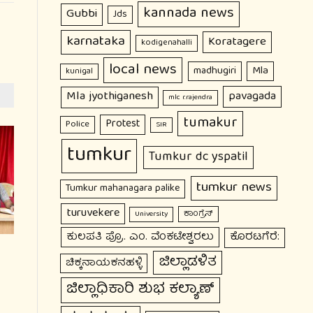
kannada news
Gubbi
Jds
karnataka
Koratagere
kodigenahalli
local news
Mla
madhugiri
kunigal
Mla jyothiganesh
pavagada
mlc r.rajendra
tumakur
Protest
Police
SIR
tumkur
Tumkur dc yspatil
tumkur news
Tumkur mahanagara palike
turuvekere
ಕಾಂಗ್ರೆಸ್
University
ಕುಲಪತಿ ಪ್ರೊ. ಎಂ. ವೆಂಕಟೇಶ್ವರಲು
ಕೊರಟಗೆರೆ:
ಜಿಲ್ಲಾಡಳಿತ
ಚಿಕ್ಕನಾಯಕನಹಳ್ಳಿ
ಜಿಲ್ಲಾಧಿಕಾರಿ ಶುಭ ಕಲ್ಯಾಣ್