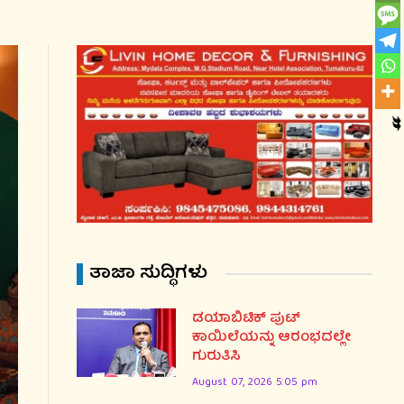
ತಾಜಾ ಸುದ್ಧಿಗಳು
ಡಯಾಬಿಟಿಕ್ ಪುಟ್
ಕಾಯಿಲೆಯನ್ನು ಆರಂಭದಲ್ಲೇ
ಗುರುತಿಸಿ
August 07, 2026 5:05 pm