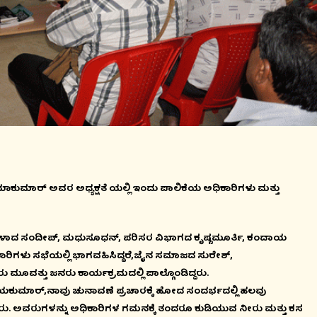
ಾಕುಮಾರ್ ಅವರ ಅಧ್ಯಕ್ಷತೆ ಯಲ್ಲಿ ಇಂದು ಪಾಲಿಕೆಯ ಅಧಿಕಾರಿಗಳು ಮತ್ತು
ಗಳಾದ ಸಂದೀಪ್, ಮಧುಸೂಧನ್, ಪರಿಸರ ವಿಭಾಗದ ಕೃಷ್ಣಮೂರ್ತಿ, ಕಂದಾಯ
ಾರಿಗಳು ಸಭೆಯಲ್ಲಿ ಭಾಗವಹಿಸಿದ್ದರೆ,ಜೈನ ಸಮಾಜದ ಸುರೇಶ್,
ೂವತ್ತು ಜನರು ಕಾರ್ಯಕ್ರಮದಲ್ಲಿ ಪಾಲ್ಗೊಂಡಿದ್ದರು.
ಯಕುಮಾರ್,ನಾವು ಚುನಾವಣೆ ಪ್ರಚಾರಕ್ಕೆ ಹೋದ ಸಂದರ್ಭದಲ್ಲಿ ಹಲವು
್ದರು. ಅವರುಗಳನ್ನು ಅಧಿಕಾರಿಗಳ ಗಮನಕ್ಕೆ ತಂದರೂ ಕುಡಿಯುವ ನೀರು ಮತ್ತು ಕಸ