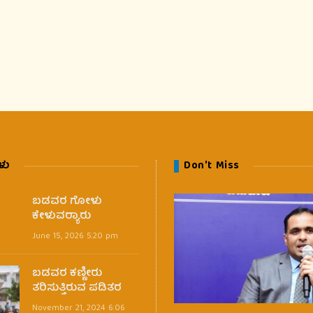
ಳು
Don't Miss
ಬಡವರ ಗೋಳು
ಕೇಳುವರ‍್ಯಾರು
June 15, 2026 5:20 pm
ಬಡವರ ಕಣ್ಣೀರು
ತರಿಸುತ್ತಿರುವ ಪಡಿತರ
November 21, 2024 6:06