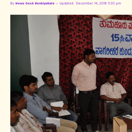
By
News Desk Benkiyabale
Updated:
December 14, 2018 5:03 pm