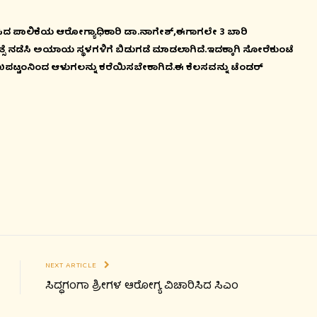
ರಿಸಿದ ಪಾಲಿಕೆಯ ಆರೋಗ್ಯಾಧಿಕಾರಿ ಡಾ.ನಾಗೇಶ್,ಈಗಾಗಲೇ 3 ಬಾರಿ
ತ್ಸೆ ನಡೆಸಿ ಅಯಾಯ ಸ್ಥಳಗಳಿಗೆ ಬಿಡುಗಡೆ ಮಾಡಲಾಗಿದೆ.ಇದಕ್ಕಾಗಿ ಸೋರೆಕುಂಟೆ
ಿಶಾಖಪಟ್ಟಂನಿಂದ ಆಳುಗಲನ್ನು ಕರೆಯಿಸಬೇಕಾಗಿದೆ.ಈ ಕೆಲಸವನ್ನು ಟೆಂಡರ್
ಮಕ್ಕಳು ಕಲೆ ಕಲಿತು ಭವಿ
ಪ್ರತಿಭೆಗಳಾಗಿ: ಈಶ್ವರ್ ಕು
August 07, 2026 4:57 pm
NEXT ARTICLE
ಸಿದ್ಧಗಂಗಾ ಶ್ರೀಗಳ ಆರೋಗ್ಯ ವಿಚಾರಿಸಿದ ಸಿಎಂ