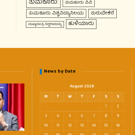
ತುಮಕೂರು:
ತುಮಕೂರು ವಿವಿ
ತುರುವೇಕೆರೆ
ತುಮಕೂರು ವಿಶ್ವವಿದ್ಯಾನಿಲಯ
ಹುಳಿಯಾರು
ಮುಖ್ಯಮಂತ್ರಿ ಸಿದ್ದರಾಮಯ್ಯ
News by Date
August 2026
M
T
W
T
F
S
S
1
2
3
4
5
6
7
8
9
10
11
12
13
14
15
16