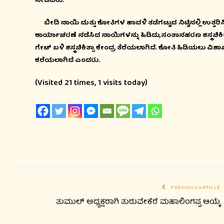
ನೀಡಿದರು.
ಬೀದಿ ನಾಯಿ ಮತ್ತು ಕೋತಿಗಳ ಹಾವಳಿ ತಡೆಗಟ್ಟುವ ನಿಟ್ಟಿನಲ್ಲಿ ಉತ್ತ
ಕಾರ್ಯಾಚರಣೆ ನಡೆಸಿದ ನಾಯಿಗಳನ್ನು ಹಿಡಿದು,ಸಂತಾನಹರಣ ಶಸ್ತ್ರಚಿಕಿ
ಗೇಟ್ ಬಳಿ ಶಸ್ತ್ರಚಿಕಿತ್ಸಾ ಕೇಂದ್ರ ತೆರೆಯಲಾಗಿದೆ. ಕೋತಿ ಹಿಡಿಯಲು ವ
ಕರೆಯಲಾಗಿದೆ ಎಂದರು.
(Visited 21 times, 1 visits today)
PREVIOUS ARTICLE
ತುಮುಲ್ ಅಧ್ಯಕ್ಷರಾಗಿ ತುರುವೇಕೆರೆ ಮಹಾಲಿಂಗಪ್ಪ ಆಯ್ಕೆ