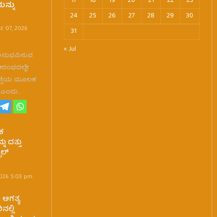
17
18
19
20
21
22
23
ನ್ನು
24
25
26
27
28
29
30
t 07, 2026
31
« Jul
ಅನುಭವಿಸುವ
ಆರಂಭದಲ್ಲೇ
ಿಕಿತ್ಸೆಯ ಮೂಲಕ
ೆ ಎಂದು…
ಕ
ು ದತ್ತು
ಾಲ್
2026 5:03 pm
ಅಗತ್ಯ
ನಲ್ಲಿ