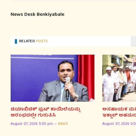
News Desk Benkiyabale
RELATED
POSTS
ಡಯಾಬಿಟಿಕ್ ಪುಟ್ ಕಾಯಿಲೆಯನ್ನು
ಅಸಹಾಯಕ ಮಹಿಳೆ
ಆರಂಭದಲ್ಲೇ ಗುರುತಿಸಿ
ಇಕ್ಬಾಲ್ ಅಹಮದ
August 07, 2026 5:05 pm
NEWS
August 07, 2026 5: