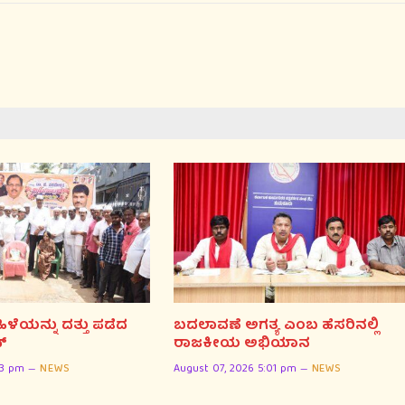
ಯನ್ನು ದತ್ತು ಪಡೆದ
ಬದಲಾವಣೆ ಅಗತ್ಯ ಎಂಬ ಹೆಸರಿನಲ್ಲಿ
್
ರಾಜಕೀಯ ಅಭಿಯಾನ
03 pm
NEWS
August 07, 2026 5:01 pm
NEWS