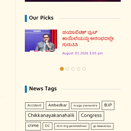
Our Picks
ಷ್ಯದ
ಡಯಾಬಿಟಿಕ್ ಪುಟ್
.ಮಿರ್ಜಿ
ಕಾಯಿಲೆಯನ್ನು ಆರಂಭದಲ್ಲೇ
ಗುರುತಿಸಿ
August 07, 2026 5:05 pm
News Tags
BJP
Ambedkar
Accident
Araga jnanendra
Chikkanayakanahalli
Congress
crime
DC
dcm dr.g.parameshwar
gs basavaraju