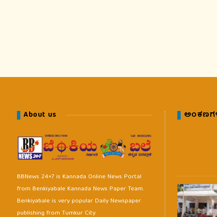
About us
ಅಂಕಣಗ
BBNews 24×7 is Kannada Online News Portal
from Benkiyabale Kannada News Paper Team.
Benkiyabale is very popular Daily Newspaper
publishing from Tumkur City.