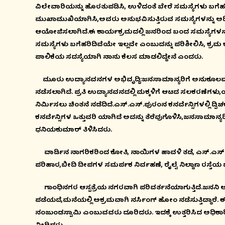
ವಿಲೇವಾರಿಯನ್ನು ಹೊರತುಪಡಿಸಿ, ಉಳಿದಂತೆ ಬೇರೆ ಸಮಸ್ಯೆಗಳು ಬಗೆಹರಿದ
ಮುಖಾಮುಖಿಯಾಗಿಸಿ,ಅವರು ಅನುಭವಿಸುತ್ತಿರುವ ಸಮಸ್ಯೆಗಳನ್ನು ಅಧಿಕಾ
ಆಯೋಜಿಸಲಾಗಿದೆ.ಈ ಕಾರ್ಯಕ್ರಮದಲ್ಲಿ ಜನರಿಂದ ಬಂದ ಸಮಸ್ಯೆಗಳನ್ನು 
ಸಮಸ್ಯೆಗಳು ಬಗೆಹರಿದಿವೆಯೇ ಇಲ್ಲವೇ ಎಂಬುದನ್ನು ಪರಿಶೀಲಿಸಿ, ಕ್ರ
ಪಾಲಿಕೆಯ ಸದಸ್ಯೆಯಾಗಿ ನಾನು ಕೆಲಸ ಮಾಡಲಿದ್ದೇನೆ ಎಂದರು.
ಮೂರು ಉದ್ಯಾನವನಗಳ ಅಭಿವೃದ್ದಿ:ಜನಸಾಮಾನ್ಯರಿಗೆ ಅನುಕೂಲವಾಗುವ
ನಡೆಸಲಾಗಿದೆ. ಪ್ರತಿ ಉದ್ಯಾನವನದಲ್ಲಿ ಮಕ್ಕಳಿಗೆ ಆಟದ ಸಲಕರಣೆಗಳ
ನಿರ್ಮಿಸಲು ಚಿಂತನೆ ನಡೆದಿದೆ.ಎಸ್.ಎಸ್.ಪುರಂನ ಕನರ್ವೆನ್ಸಿಗಳಲ್ಲಿ ದ್ವಿಚಕ
ಕನರ್ವೆನ್ಸಿಗಳ ಒತ್ತುವರಿ ಯಾಗಿದೆ ಅದನ್ನು ತೆರೆವುಗೊಳಿಸಿ,ಜನಸಾಮಾ
ಧನಿಯಕುಮಾರ್ ತಿಳಿಸಿದರು.
ವಾರ್ಡಿನ ನಾಗರಿಕರಿಂದ ಕೋತಿ, ನಾಯಿಗಳ ಹಾವಳಿ ತಡೆ, ಎಸ್.ಎಸ್.ಪುರಂ 15
ಪರಿಹಾರ,ಬೀದಿ ದೀಪಗಳ ಸಮರ್ಪಕ ನಿರ್ವಹಣೆ, ರೈಲ್ವೆ ನಿಲ್ದಾಣ ರಸ್ತೆಯ 
ಗಾಂಧಿನಗರ ಆಸ್ಪತ್ರೆಯ ನಗರವಾಗಿ ಪರಿವರ್ತನೆಯಾಗುತ್ತಿದೆ.ಜನನಿ ಆಸ್
ಪಡೆಯದೆ,ಮನೆಯಲ್ಲಿ ಅಕ್ರಮವಾಗಿ ನರ್ಸಿಂಗ್ ಹೋಂ ನಡೆಸುತ್ತಿದ್ದಾರ
ನಂಜುಂಡಸ್ವಾಮಿ ಎಂಬುವವರು ದೂರಿದರು. ಇದಕ್ಕೆ ಉತ್ತರಿಸಿದ ಅಧಿಕಾರ