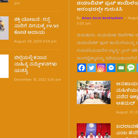
ಡಯಾಬಿಟಿಕ್ ಪುಟ್ ಕಾಯಿಲೆಯ
pm
ಆರಂಭದಲ್ಲೇ ಗುರುತಿಸಿ
By
News Desk Benkiyabale
Augus
ಶಕ್ತಿ ಯೋಜನೆ : ರಸ್ತೆ
5:05 pm
ಸಾರಿಗೆ ನಿಗಮಕ್ಕೆ ೨೪.೪೨
ಕೋಟಿ ಆದಾಯ
ತುಮಕೂರು: ಮಧುಮೇಹ ರೋಗಿಗಳು 
August 03, 2023 4:59 pm
ಡಯಾಬಿಟಿಕ್ ಪುಟ್ ಕಾಯಿಲೆಯನ್ನು 
ಗುರುತಿಸಿ,ಸುಧಾರಿತ ವ್ಯಾಸ್ಕ÷್ಯಲರ್ ಚ
ಜಿಲ್ಲೆಯಲ್ಲಿ ಕಸಾಪ
ಅಂಗವೈಕಲ್ಯವನ್ನು ತಡೆಯಬಹುದಾಗಿದ
ಸಾಹಿತ್ಯ ಸಮ್ಮೇಳನಗಳು
ಯಶಸ್ವಿ
December 13, 2022 5:26 pm
ಅಸಹಾಯ
ಮಹಿಳೆಯನ್ನ
ಪಡೆದ ಇಕ್ಬ
ಅಹಮದ್
August 07, 
ಬದಲಾವಣೆ 
ಎಂಬ ಹೆಸರಿ