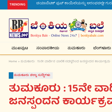
ಡಯಾಬಿಟಿಕ್ ಪುಟ್ ಕಾಯಿಲೆಯನ್ನು ಆರಂಭದಲ್ಲೇ ಗುರು
TRENDING
ಮುಖಪುಟ
ಸಂಪಾದಕೀಯ
ತುಮಕೂರು
ಬೆಂಗಳೂರು
Home
»
ತುಮಕೂರು : 15ನೇ ವಾರ್ಡಿನ ಪಾಲಿಕೆ ಸದಸ್ಯರಿಂದ ಜನಸ್ಪಂದನ ಕಾರ್ಯಕ್ರಮ
ತುಮಕೂರು ಜಿಲ್ಲಾ ಸುದ್ಧಿಗಳು
ತುಮಕೂರು : 15ನೇ ವಾರ್
ಜನಸ್ಪಂದನ ಕಾರ್ಯಕ್