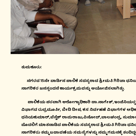
ತುಮಕೂರು:
ನಗರದ 15ನೇ ವಾರ್ಡಿನ ಪಾಲಿಕೆ ಸದಸ್ಯರಾದ ಶ್ರೀಮತಿ ಗಿರಿಜಾ ಧನಿಯ
ನಾಗರಿಕರ ಜನಸ್ಪಂದನೆ ಕಾರ್ಯಕ್ರಮವನ್ನು ಆಯೋಜಿಸಲಾಗಿತ್ತು.
ಪಾಲಿಕೆಯ ಪರವಾಗಿ ಆರೋಗ್ಯಾಧಿಕಾರಿ ಡಾ.ನಾಗೇಶ್,ಇಂಜಿನಿಯರ್‍
ವಿಭಾಗದ ರುದ್ರಮೂರ್ತಿ, ಬೀದಿ ದೀಪ, ಕಸ ನಿರ್ವಹಣೆ ವಿಭಾಗಗಳ ಅಧಿಕ
ಧನಿಯಕುಮಾರ್,ಬೆಸ್ಟೆಕ್ ರಾಮರಾಜು,ವಿನೋದ್,ಬಾಲಚಂದ್ರ, ಸುಮಾರು ಮ
ಮೊದಲಿಗೆ ಮಾತನಾಡಿದ ಪಾಲಿಕೆಯ ಸದಸ್ಯರಾದ ಶ್ರೀಮತಿ ಗಿರಿಜಾ ಧನಿ
ನಾಗರಿಕರು ತಮ್ಮ ಬಡಾವಣೆಯ ಸಮಸ್ಯೆಗಳನ್ನು ನಮ್ಮ ಗಮನಕ್ಕೆ ತಂದಿದ