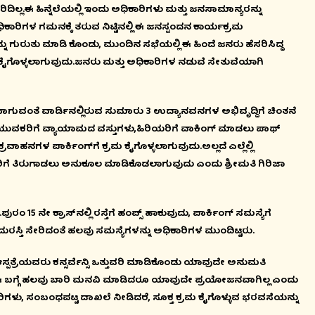
ಿಲ್ಲ.ಈ ಹಿನ್ನೆಲೆಯಲ್ಲಿ ಇಂದು ಅಧಿಕಾರಿಗಳು ಮತ್ತು ಜನಸಾಮಾನ್ಯರನ್ನು
ರಿಗಳ ಗಮನಕ್ಕೆ ತರುವ ನಿಟ್ಟಿನಲ್ಲಿ ಈ ಜನಸ್ಪಂದನ ಕಾರ್ಯಕ್ರಮ
ಗುರುತು ಮಾಡಿ ಕೊಂಡು, ಮುಂದಿನ ಸಭೆಯಲ್ಲಿ ಈ ಹಿಂದೆ ಜನರು ಹೆಸರಿಸಿದ್ದ
ಮ ಕೈಗೊಳ್ಳಲಾಗುವುದು.ಜನರು ಮತ್ತು ಅಧಿಕಾರಿಗಳ ನಡುವೆ ಸೇತುವೆಯಾಗಿ
ಂತೆ ವಾರ್ಡಿನಲ್ಲಿರುವ ಸುಮಾರು 3 ಉದ್ಯಾನವನಗಳ ಅಭಿವೃದ್ದಿಗೆ ಚಿಂತನೆ
ು,ಯುವಕರಿಗೆ ವ್ಯಾಯಾಮದ ವಸ್ತುಗಳು,ಹಿರಿಯರಿಗೆ ವಾಕಿಂಗ್ ಮಾಡಲು ಪಾಥ್
್ರವಾಹನಗಳ ಪಾರ್ಕಿಂಗ್‍ಗೆ ಕ್ರಮ ಕೈಗೊಳ್ಳಲಾಗುವುದು.ಅಲ್ಲದೆ ಎಲ್ಲೆಲ್ಲಿ
ನ್ಯರಿಗೆ ತಿರುಗಾಡಲು ಅನುಕೂಲ ಮಾಡಿಕೊಡಲಾಗುವುದು ಎಂದು ಶ್ರೀಮತಿ ಗಿರಿಜಾ
 ನೇ ಕ್ರಾಸ್‍ನಲ್ಲಿ ರಸ್ತೆಗೆ ಹಂಪ್ಸ್ ಹಾಕುವುದು, ಪಾರ್ಕಿಂಗ್ ಸಮಸ್ಯೆಗೆ
ದುರಸ್ತಿ ಸೇರಿದಂತೆ ಹಲವು ಸಮಸ್ಯೆಗಳನ್ನು ಅಧಿಕಾರಿಗಳ ಮುಂದಿಟ್ಟರು.
ಪತ್ರೆಯವರು ಕನ್ಸರ್ವೆನ್ಸಿ ಒತ್ತುವರಿ ಮಾಡಿಕೊಂಡು ಯಾವುದೇ ಅನುಮತಿ
ೆ. ಈ ಬಗ್ಗೆ ಹಲವು ಬಾರಿ ಮನವಿ ಮಾಡಿದರೂ ಯಾವುದೇ ಪ್ರಯೋಜನವಾಗಿಲ್ಲ ಎಂದು
ಿಗಳು, ಸಂಬಂಧಪಟ್ಟ ದಾಖಲೆ ನೀಡಿದರೆ, ಸೂಕ್ತ ಕ್ರಮ ಕೈಗೊಳ್ಳುವ ಭರವಸೆಯನ್ನು