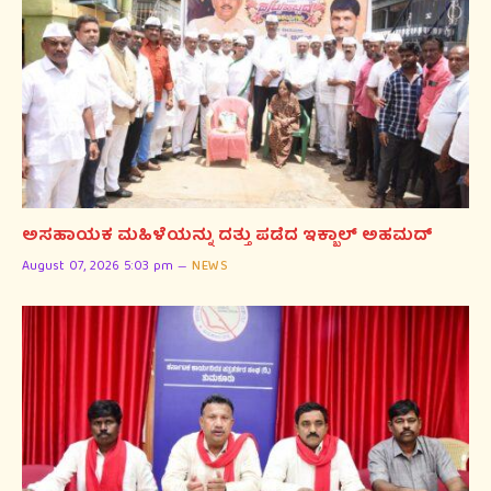
ಅಸಹಾಯಕ ಮಹಿಳೆಯನ್ನು ದತ್ತು ಪಡೆದ ಇಕ್ಬಾಲ್ ಅಹಮದ್
August 07, 2026 5:03 pm
NEWS