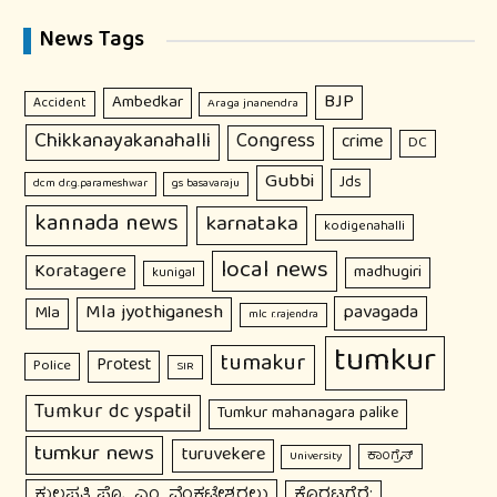
News Tags
BJP
Ambedkar
Accident
Araga jnanendra
Chikkanayakanahalli
Congress
crime
DC
Gubbi
Jds
dcm dr.g.parameshwar
gs basavaraju
kannada news
karnataka
kodigenahalli
local news
Koratagere
madhugiri
kunigal
Mla jyothiganesh
pavagada
Mla
mlc r.rajendra
tumkur
tumakur
Protest
Police
SIR
Tumkur dc yspatil
Tumkur mahanagara palike
tumkur news
turuvekere
ಕಾಂಗ್ರೆಸ್
University
ಕುಲಪತಿ ಪ್ರೊ. ಎಂ. ವೆಂಕಟೇಶ್ವರಲು
ಕೊರಟಗೆರೆ: