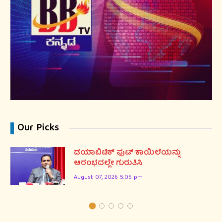
Our Picks
ಡಯಾಬಿಟಿಕ್ ಪುಟ್ ಕಾಯಿಲೆಯನ್ನು
ಆರಂಭದಲ್ಲೇ ಗುರುತಿಸಿ
August 07, 2026 5:05 pm