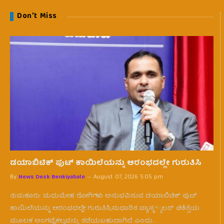
Don't Miss
ಡಯಾಬಿಟಿಕ್ ಪುಟ್ ಕಾಯಿಲೆಯನ್ನು ಆರಂಭದಲ್ಲೇ ಗುರುತಿಸಿ
By
News Desk Benkiyabale
August 07, 2026 5:05 pm
ತುಮಕೂರು: ಮಧುಮೇಹ ರೋಗಿಗಳು ಅನುಭವಿಸುವ ಡಯಾಬಿಟಿಕ್ ಪುಟ್
ಕಾಯಿಲೆಯನ್ನು ಆರಂಭದಲ್ಲೇ ಗುರುತಿಸಿ,ಸುಧಾರಿತ ವ್ಯಾಸ್ಕ÷್ಯಲರ್ ಚಿಕಿತ್ಸೆಯ
ಮೂಲಕ ಅಂಗವೈಕಲ್ಯವನ್ನು ತಡೆಯಬಹುದಾಗಿದೆ ಎಂದು…