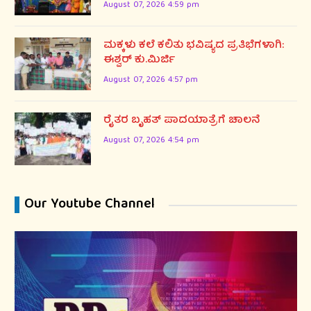
August 07, 2026 4:59 pm
ಮಕ್ಕಳು ಕಲೆ ಕಲಿತು ಭವಿಷ್ಯದ ಪ್ರತಿಭೆಗಳಾಗಿ:
ಈಶ್ವರ್ ಕು.ಮಿರ್ಜಿ
August 07, 2026 4:57 pm
ರೈತರ ಬೃಹತ್ ಪಾದಯಾತ್ರೆಗೆ ಚಾಲನೆ
August 07, 2026 4:54 pm
Our Youtube Channel