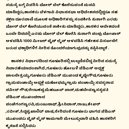
ಸಮಸ್ಯೆ ಬಗ್ಗೆ ವಿವರಿಸಿ ಬೋರ್ ವೆಲ್ ಕೊರೆಸುವಂತೆ ಮನವಿ
ಮಾಡಿದ್ದರು,ಶಾಸಕರು ಬೆಳಗಾವಿ ವಿಧಾನಸಭಾ ಅಧಿವೇಶನದಲ್ಲಿದ್ದರೂ ಸಹ
ತಕ್ಷಣ ದೂರವಾಣಿ ಮೂಲಕ ಅಧಿಕಾರಿಗಳನ್ನು ಸಂಪರ್ಕಿಸಿ ತುರ್ತಾಗಿ ಎರಡು
ಬೋರ್ ವೆಲ್ ಕೊರೆಯುವಂತೆ ತಾಕೀತು ಮಾಡಿದ್ದರು ,ಶಾಸಕರ ಆದೇಶದಂತೆ
ಒಂದೇ ದಿನದಲ್ಲಿ ಎರಡು ಬೋರ್ ವೆಲ್ ಕೊರೆಸಿ ತುರ್ತಾಗಿ ಪಂಪು ಮೋಟಾರ್
ಅಳವಡಿಸಿ 1000 ಮೀಟರ್ ಪೈಪ್ ಲೈನ್ ಅಳವಡಿಸಿ ಗಣೇಶನ ವಿಸರ್ಜನೆಗೆ
ಬರುವ ಭಕ್ತಾಧಿಗಳಿಗೆ ನೀರಿನ ತೊಂದರೆಯಾಗುವುದನ್ನು ತಪ್ಪಿಸಿದ್ದಾರೆ .
ಶಾಸಕರ ನಿರ್ಧಾರದಿಂದ ಗೂಳೂರಿನಲ್ಲಿ ಉಲ್ಬಣಿಸಲಿದ್ದ ನೀರಿನ ಸಮಸ್ಯೆ
ನಿವಾರಣೆಯಾದಂತಾಗಿದೆ ,ಗೂಳೂರು ಹೋಬಳಿ ಜೆಡಿಎಸ್ ಅಧ್ಯಕ್ಷ
ಪಾಲನೇತ್ರಯ್ಯ,ಗೂಳೂರು ಜೆಡಿಎಸ್ ಮುಖಂಡ ಕೃಷ್ಣೇಗೌಡ,ಗೂಳೂರು
ಗ್ರಾಮಪಂಚಾಯ್ತಿ ಅಧ್ಯಕ್ಷೆ ಯಶೋಧಮ್ಮ,ಗ್ರಾಮ ಪಂಚಾಯ್ತಿ ಸದಸ್ಯರಾದ
ನವೀನ್ ಗೌಡ,ರೇಣುಕಪ್ಪ,ಮೆಹಬೂಬ್ ಜಾನ್,ಮಹದೇವಣ್ಣ,ಸತ್ಯವತಿ
ಜೆಡಿಎಸ್ ಮುಖಂಡರಾದ
ಪಂಚೆಗಂಗಣ್ಣ.ರವಿ,ಮಂಜುನಾಥ್,ಶ್ರೀನಿವಾಸ್,ರಾಜು,ಶೇಖರ್
,ರವೀಶ್,ಸಿದ್ದಪ್ಪ,ಖಾಲಿದ್ ಪಾಷ,ಸೇರಿದಂತೆ ಗೂಳೂರು ಭಾಗದ ಜೆಡಿಎಸ್
ಮುಖಂಡರು ಪೈಪ್ ಲೈನ್ ಕಾಮಗಾರಿ ಮೇಲುಸ್ತುವಾರಿ ವಹಿಸಿ ಶಾಸಕರಿಗೆ
ಕೃತಜತೆ ಸಲ್ಲಿಸಿದರು