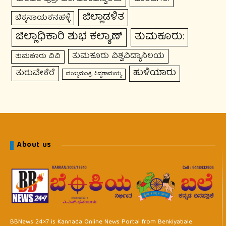
ಜಿಲ್ಲಾಡಳಿತ
ಚಿಕ್ಕನಾಯಕನಹಳ್ಳಿ
ಜಿಲ್ಲಾಧಿಕಾರಿ ಶುಭ ಕಲ್ಯಾಣ್
ತುಮಕೂರು:
ತುಮಕೂರು ವಿಶ್ವವಿದ್ಯಾನಿಲಯ
ತುಮಕೂರು ವಿವಿ
ಹುಳಿಯಾರು
ತುರುವೇಕೆರೆ
ಮುಖ್ಯಮಂತ್ರಿ ಸಿದ್ದರಾಮಯ್ಯ
About us
BBNews 24×7 is Kannada Online News Portal from Benkiyabale