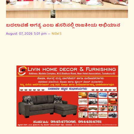
ಬದಲಾವಣೆ ಅಗತ್ಯ ಎಂಬ ಹೆಸರಿನಲ್ಲಿ ರಾಜಕೀಯ ಅಭಿಯಾನ
August 07, 2026 5:01 pm
NEWS