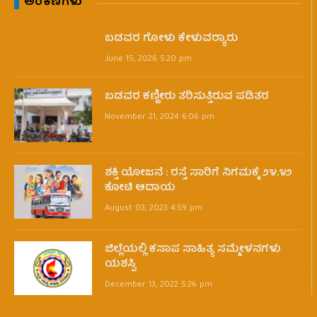
ಅಂಕಣಗಳು
ಬಡವರ ಗೋಳು ಕೇಳುವರ‍್ಯಾರು
June 15, 2026 5:20 pm
ಬಡವರ ಕಣ್ಣೀರು ತರಿಸುತ್ತಿರುವ ಪಡಿತರ
November 21, 2024 6:06 pm
ಶಕ್ತಿ ಯೋಜನೆ : ರಸ್ತೆ ಸಾರಿಗೆ ನಿಗಮಕ್ಕೆ ೨೪.೪೨
ಕೋಟಿ ಆದಾಯ
August 03, 2023 4:59 pm
ಜಿಲ್ಲೆಯಲ್ಲಿ ಕಸಾಪ ಸಾಹಿತ್ಯ ಸಮ್ಮೇಳನಗಳು
ಯಶಸ್ವಿ
December 13, 2022 5:26 pm