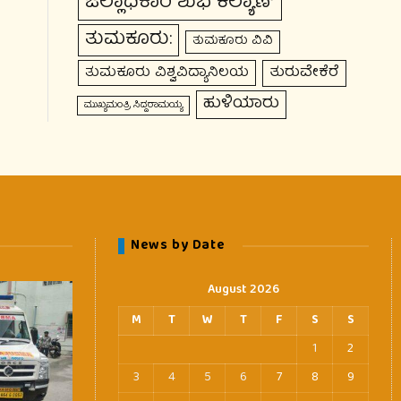
ಜಿಲ್ಲಾಧಿಕಾರಿ ಶುಭ ಕಲ್ಯಾಣ್
ತುಮಕೂರು:
ತುಮಕೂರು ವಿವಿ
ತುರುವೇಕೆರೆ
ತುಮಕೂರು ವಿಶ್ವವಿದ್ಯಾನಿಲಯ
ಹುಳಿಯಾರು
ಮುಖ್ಯಮಂತ್ರಿ ಸಿದ್ದರಾಮಯ್ಯ
News by Date
August 2026
M
T
W
T
F
S
S
1
2
3
4
5
6
7
8
9