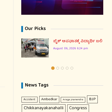
Our Picks
ಸಲಾತಿ
ಬೈಕ್ ಅಪಘಾತಕ್ಕೆ ವಿದ್ಯಾರ್ಥಿ ಬಲಿ
ಿದ
August 06, 2026 6:24 pm
ಿಂದ
ಕೆ
News Tags
BJP
Ambedkar
Accident
Araga jnanendra
Chikkanayakanahalli
Congress