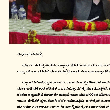
ಚಿಕ್ಕನಾಯಕನಹಳ್ಳಿ:
ವಕೀಲರ ಸಮಸ್ಯೆ ನೀಗಿಸಲು ಸ್ಟಾಂಪ್ ತೆಗೆದು ಹಾಕುವ ಮೂಲಕ ಆನ್‍ಲೈ
ರಾಜ್ಯ ವಕೀಲರ ಪರಿಷತ್ ಚಿಂತನೆಯಲ್ಲಿದೆ ಎಂದು ಕರ್ನಾಟಕ ರಾಜ್ಯ ವಕೀಲ
ಪಟ್ಟಣದ ಸಿವಿಲ್ ನ್ಯಾಯಾಲಯದ ಸಭಾಂಗಣದಲ್ಲಿ ವಕೀಲರಿಗೆ ಆಯ
ಮಾತನಾಡಿ ವಕೀಲರ ಪರಿಷತ್ ಸದಾ ನಿಮ್ಮೊಂದಿಗೆ ಕೈ ಜೋಡಿಸುತ್ತೇವೆ
ಕಂಕಣ ಬದ್ದವಾಗಿದೆ ಈಗಾಗಲೇ ರಾಜ್ಯದ ನಾನಾ ಮೂಲಗಳಿಂದ ವಕೀಲರ ಸ್ಟಾಂಪ
ಇರುವ ಬೇಡಿಕೆಗೆ ಪೂರಕವಾಗಿ ಚರ್ಚೆ ನಡೆಯುತ್ತಿದ್ದು, ಆನ್‍ಲೈನ್
ವಕೀಲರಿಗೂ ಅನುಕೂಲ ಆಗುವ ರೀತಿಯಲ್ಲಿ ಮೊಬೈಲ್ ಆಪ್ ತರುವ ಯೋ