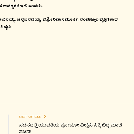
ುವ ಅವಶ್ಯಕತೆ ಇದೆ ಎಂದರು.
್ಯ, ಚನ್ನಬಸವಯ್ಯ, ಜಿ.ಶ್ರೀನಿವಾಸಮೂರ್ತಿ, ಸಂಪನ್ಮೂಲ ವ್ಯಕ್ತಿಗಳಾದ
ದ್ದರು.
ಪರಿಶಿಷ್ಟ ಪಂಗಡದ ಮೀ
ಕೈಬಿಟ್ಟಿರುವುದನ್ನ ಖಂಡಿಸ
ಗ್ರಾಮಸ್ಥರು ಮತದಾನದ
ದೂರವಿರುವುದಾಗಿ ಎಚ್ಚರಿ
August 06, 2026 6:14 pm
NEXT ARTICLE
ಸದನದಲ್ಲಿ ಯುವತಿಯ ಫೋಟೋ ವೀಕ್ಷಿಸಿ ಸಿಕ್ಕಿ ಬಿದ್ದ ಮಾಜಿ
ಸಚಿವ!