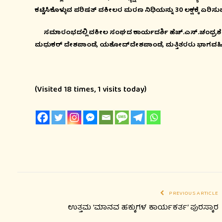
ಕಟ್ಟಿಸಿಕೊಳ್ಳುವ ಪರಿಷತ್ ವಕೀಲರ ಮರಣ ನಿಧಿಯನ್ನು 30 ಲಕ್ಷಕ್ಕೆ ಏರಿಸ
ಸಮಾರಂಭದಲ್ಲಿ ವಕೀಲ ಸಂಘದ ಕಾರ್ಯದರ್ಶಿ ಹೆಚ್.ಎಸ್.ಚಂಧ್ರಶೇಖರಯ
ಮಧುಕರ್ ದೇಶಪಾಂಡೆ, ಯಶೋದ್‍ದೇಶಪಾಂಡೆ, ಮತ್ತಿತರರು ಭಾಗವಹಿಸಿ
(Visited 18 times, 1 visits today)
PREVIOUS ARTICLE
ಉತ್ತಮ ‘ಮಾನವ ಹಕ್ಕುಗಳ ಕಾರ್ಯಕರ್ತ’ ಪುರಸ್ಕಾರ