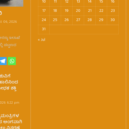
10
11
12
13
14
15
16
17
18
19
20
21
22
23
ಿ
24
25
26
27
28
29
30
t 06, 2026
31
 ಅರಣ್ಯ ಇಲಾಖೆ
« Jul
್ಲಿ ಪಟ್ಟಣದ
…
ುವಿಗೆ
ಾಲಿನಿಂದ
ಕ ಶಕ್ತಿ
2026 6:22 pm
ಮ0ತ್ರಿಗಳ
್ಬದ ಅಂಗವಾಗಿ
ಪಲು ವಿತರಣೆ