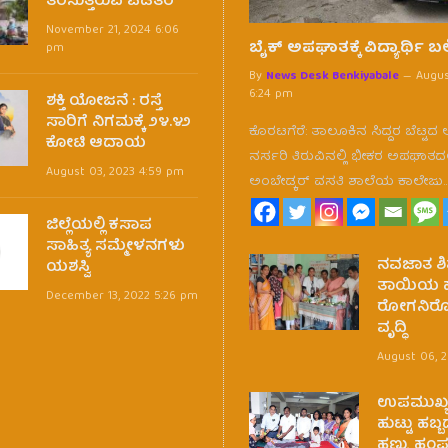
ತರಿಸುತ್ತಿರುವ ಪಡಿತರ
November 21, 2024 6:06
ಬೈಕ್ ಅಪಘಾತಕ್ಕೆ ವಿದ್ಯಾರ್ಥಿ ಬಲ
pm
By
News Desk Benkiyabale
Augus
6:24 pm
ಶಕ್ತಿ ಯೋಜನೆ : ರಸ್ತೆ
ಸಾರಿಗೆ ನಿಗಮಕ್ಕೆ ೨೪.೪೨
ಕೊರಟಗೆರೆ: ತಾಲೂಕಿನ ಸಿದ್ದರ ಬೆಟ್ಟದ
ಕೋಟಿ ಆದಾಯ
ನರ್ಸರಿ ತಿರುವಿನಲ್ಲಿ ಭೀಕರ ಅಪಘಾತದಲ
August 03, 2023 4:59 pm
ಅಂಬೇಡ್ಕರ್ ವಸತಿ ಶಾಲೆಯ ಕಾಲೇಜು
ಜಿಲ್ಲೆಯಲ್ಲಿ ಕಸಾಪ
ಸಾಹಿತ್ಯ ಸಮ್ಮೇಳನಗಳು
ನವಜಾತ ಶಿಶ
ಯಶಸ್ವಿ
ತಾಯಿಯ ಹ
December 13, 2022 5:26 pm
ರೋಗನಿರೋಧ
ವೃದ್ಧಿ
August 06, 
ಉಪಮುಖ್ಯ
ಹುಟ್ಟು ಹಬ
ಹಣ್ಣು, ಹಂ