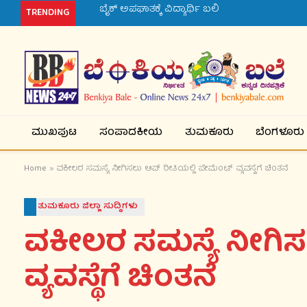
ನವಜಾತ ಶಿಶುವಿಗೆ ತಾಯಿಯ ಹಾಲಿನಿಂದ ರೋಗನಿರೋಧಕ ಶಕ
TRENDING
ಮುಖಪುಟ
ಸಂಪಾದಕೀಯ
ತುಮಕೂರು
ಬೆಂಗಳೂರು
Home
»
ವಕೀಲರ ಸಮಸ್ಯೆ ನೀಗಿಸಲು ಆಪ್ ರೀತಿಯಲ್ಲಿ ಪೇಮೆಂಟ್ ವ್ಯವಸ್ಥೆಗೆ ಚಿಂತನೆ
ತುಮಕೂರು ಜಿಲ್ಲಾ ಸುದ್ಧಿಗಳು
ವಕೀಲರ ಸಮಸ್ಯೆ ನೀಗಿಸ
ವ್ಯವಸ್ಥೆಗೆ ಚಿಂತನೆ