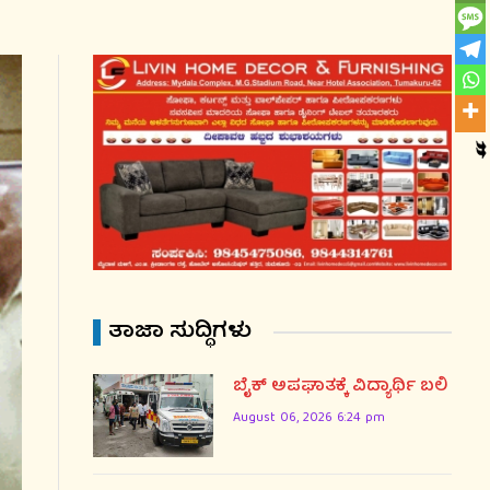
ತಾಜಾ ಸುದ್ಧಿಗಳು
ಬೈಕ್ ಅಪಘಾತಕ್ಕೆ ವಿದ್ಯಾರ್ಥಿ ಬಲಿ
August 06, 2026 6:24 pm