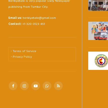
Benkiyabale is very popular Daily Newspaper
publishing from Tumkur City.
Email us:
benkiyabale@gmail.com
Contact:
+1-320-0123-451
• Terms of Service
• Privacy Policy
Facebook
Instagram
YouTube
WhatsApp
RSS