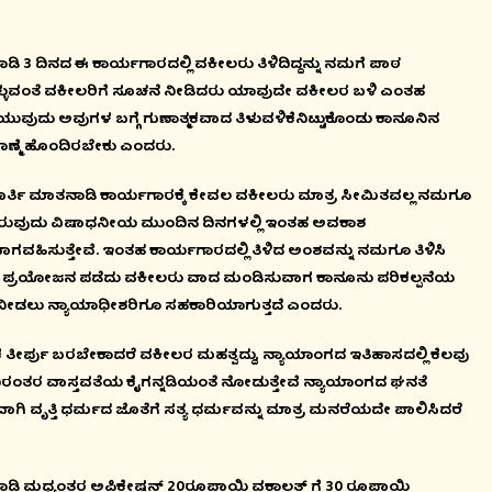
 3 ದಿನದ ಈ ಕಾರ್ಯಗಾರದಲ್ಲಿ ವಕೀಲರು ತಿಳಿದಿದ್ದನ್ನು ನಮಗೆ ಪಾಠ
್ಳುವಂತೆ ವಕೀಲರಿಗೆ ಸೂಚನೆ ನೀಡಿದರು ಯಾವುದೇ ವಕೀಲರ ಬಳಿ ಎಂತಹ
ುದು ಅವುಗಳ ಬಗ್ಗೆ ಗುಣಾತ್ಮಕವಾದ ತಿಳುವಳಿಕೆನಿಟ್ಟುಕೊಂಡು ಕಾನೂನಿನ
ಾಣ್ಮೆ ಹೊಂದಿರಬೇಕು ಎಂದರು.
ೂರ್ತಿ ಮಾತನಾಡಿ ಕಾರ್ಯಗಾರಕ್ಕೆ ಕೇವಲ ವಕೀಲರು ಮಾತ್ರ ಸೀಮಿತವಲ್ಲ ನಮಗೂ
 ಇರುವುದು ವಿಷಾಧನೀಯ ಮುಂದಿನ ದಿನಗಳಲ್ಲಿ ಇಂತಹ ಅವಕಾಶ
ಗವಹಿಸುತ್ತೇವೆ. ಇಂತಹ ಕಾರ್ಯಗಾರದಲ್ಲಿ ತಿಳಿದ ಅಂಶವನ್ನು ನಮಗೂ ತಿಳಿಸಿ
ರದ ಪ್ರಯೋಜನ ಪಡೆದು ವಕೀಲರು ವಾದ ಮಂಡಿಸುವಾಗ ಕಾನೂನು ಪರಿಕಲ್ಪನೆಯ
ು ನೀಡಲು ನ್ಯಾಯಾಧೀಶರಿಗೂ ಸಹಕಾರಿಯಾಗುತ್ತದೆ ಎಂದರು.
್ಪು ಬರಬೇಕಾದರೆ ವಕೀಲರ ಮಹತ್ವದ್ದು, ನ್ಯಾಯಾಂಗದ ಇತಿಹಾಸದಲ್ಲಿ ಕೆಲವು
ನಿರಂತರ ವಾಸ್ತವತೆಯ ಕೈಗನ್ನಡಿಯಂತೆ ನೋಡುತ್ತೇವೆ ನ್ಯಾಯಾಂಗದ ಘನತೆ
ವೃತ್ತಿ ಧರ್ಮದ ಜೊತೆಗೆ ಸತ್ಯ ಧರ್ಮವನ್ನು ಮಾತ್ರ ಮನರೆಯದೇ ಪಾಲಿಸಿದರೆ
ಿ ಮಧ್ಯಂತರ ಅಪ್ಲಿಕೇಷನ್ 20ರೂಪಾಯಿ ವಕಾಲತ್ ಗೆ 30 ರೂಪಾಯಿ