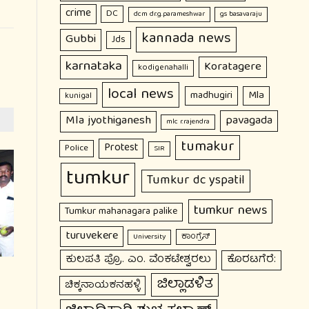
crime
DC
dcm dr.g.parameshwar
gs basavaraju
kannada news
Gubbi
Jds
karnataka
Koratagere
kodigenahalli
local news
Mla
madhugiri
kunigal
Mla jyothiganesh
pavagada
mlc r.rajendra
tumakur
Protest
Police
SIR
tumkur
Tumkur dc yspatil
tumkur news
Tumkur mahanagara palike
turuvekere
ಕಾಂಗ್ರೆಸ್
University
ಕುಲಪತಿ ಪ್ರೊ. ಎಂ. ವೆಂಕಟೇಶ್ವರಲು
ಕೊರಟಗೆರೆ:
ಜಿಲ್ಲಾಡಳಿತ
ಚಿಕ್ಕನಾಯಕನಹಳ್ಳಿ