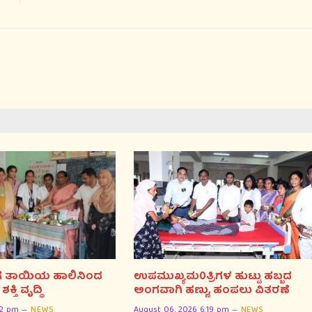
ಗೆ ತಾಯಿಯ ಹಾಲಿನಿಂದ
ಉಪಮುಖ್ಯಮ0ತ್ರಿಗಳ ಹುಟ್ಟು ಹಬ್ಬದ
ಿ ವೃದ್ಧಿ
ಅಂಗವಾಗಿ ಹಣ್ಣು, ಹಂಪಲು ವಿತರಣೆ
22 pm
NEWS
August 06, 2026 6:19 pm
NEWS