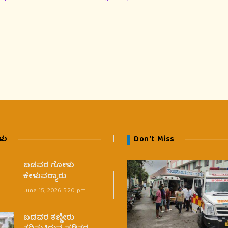
ಳು
Don't Miss
ಬಡವರ ಗೋಳು
ಕೇಳುವರ‍್ಯಾರು
June 15, 2026 5:20 pm
ಬಡವರ ಕಣ್ಣೀರು