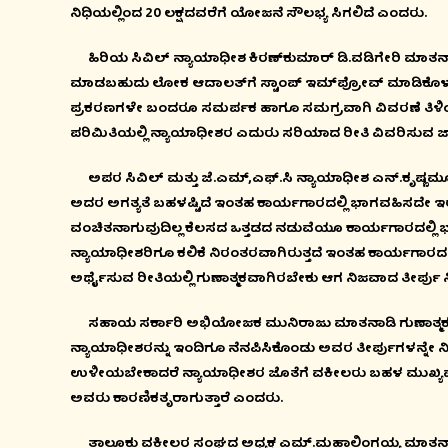
ನಿಧಿಯಲ್ಲಿಂದ 20 ಲಕ್ಷದವರೆಗೆ ಯೋಜನೆ ಸೌಲಭ್ಯ ಸಿಗಲಿದೆ ಎಂದರು.
ಹಿರಿಯ ಸಿವಿಲ್ ನ್ಯಾಯಾಧೀಶ ಕಿರಣ್‍ಕುಮಾರ್ ಡಿ.ವಡಿಗೇರಿ ಮಾತನಾಡಿ
ಮಾಡಬಹುದು ಲೋಕ ಆದಾಲತ್‍ಗೆ ಸ್ಟಾಂಪ್ ಇಮ್‍ಪ್ರೋವ್ ಮಾಡಿಕೊಳ
ಪ್ರಕರಣಗಳೇ ಬಂದರೂ ಸಮರ್ಪಕ ಹಾಗೂ ಸಮಗ್ರವಾಗಿ ವಿವರಣೆ ತಿಳಿಯುವ
ಪರಿಮಿತಿಯಲ್ಲಿ ನ್ಯಾಯಾಧೀಶರ ಎದುರು ಸರಿಯಾದ ರೀತಿ ವಿವರಿಸುವ ಜ
ಅಪರ ಸಿವಿಲ್ ಮತ್ತು ಜೆ.ಎಮ್,ಎಫ್.ಸಿ ನ್ಯಾಯಾಧೀಶ ಎನ್.ಕೃಷ್ಣಮ
ಅದರ ಅಗತ್ಯತೆ ಬಹಳಷ್ಟಿದೆ ಇಂತಹ ಕಾರ್ಯಗಾರದಲ್ಲಿ ಭಾಗವಹಿಸದೇ
ವಂಚಿತನಾಗುವುದಿಲ್ಲ ಕೆಲಸದ ಒತ್ತಡದ ನಡುವೆಯೂ ಕಾರ್ಯಗಾರದಲ್ಲಿ ಭಾ
ನ್ಯಾಯಾಧೀಶರಿಗೂ ಕಲಿಕೆ ನಿರಂತರವಾಗಿರುತ್ತದೆ ಇಂತಹ ಕಾರ್ಯಗಾ
ಅರ್ಥೈಸುವ ರೀತಿಯಲ್ಲಿ ಗುಣಾತ್ಮಕವಾಗಿರಬೇಕು ಆಗ ನಿಜವಾದ ತೀರ್ಪ
ಸಹಾಯ ಸರ್ಕಾರಿ ಅಭಿಯೋಜಕ ಮುನಿರಾಜು ಮಾತನಾಡಿ ಗುಣಾತ್ಮಕ ತೀರ
ನ್ಯಾಯಾಧೀಶರನ್ನು ಇಂದಿಗೂ ನೆನಪಿಸಿಕೊಂಡು ಅವರ ತೀರ್ಪುಗಳನ್ನೇ 
ಉಳೀಯಬೇಕಾದರೆ ನ್ಯಾಯಾಧೀಶರ ಜೊತೆಗೆ ವಕೀಲರು ಬಹಳ ಮುಖ್ಯವಾಗಿ 
ಅವರು ಕಾರಣಿಕತೃರಾಗುತ್ತಾರೆ ಎಂದರು.
ತಾಲ್ಲೂಕು ವಕೀಲರ ಸಂಘದ ಅಧ್ಯಕ್ಷ ಎಮ್.ಮಹಾಲಿಂಗಯ್ಯ ಮಾತನಾಡ