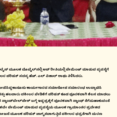
ನ್ ಮೂಲಕ ಮೊಬೈಲ್‍ನಲ್ಲಿ ಆಪ್ ರೀತಿಯಲ್ಲಿ ಪೇಮೆಂಟ್ ಮಾಡುವ ವ್ಯವಸ್ಥೆಗೆ
ರ ಪರಿಷತ್ ಸದಸ್ಯ ಹೆಚ್. ಎಲ್ ವಿಶಾಲ್ ರಾಘು ತಿಳಿಸಿದರು.
ೋಜಿಸಿದ್ದ ಕಾನೂನು ಕಾರ್ಯಗಾರದ ಸಮಾರೋಪ ಸಮಾರಂಭ ಉದ್ಘಾಟಿಸಿ
. ಹತ್ತು ಹಲವಾರು ವಕೀಲರ ಬೇಡಿಕೆಗೆ ಪರಿಷತ್ ಕೂಡ ಪೂರಕವಾಗಿ ಕೆಲಸ ಮಾಡಲು
್‍ವೇಲ್‍ಪೇರ್ ಬಗ್ಗೆ ಇದ್ದ ಪ್ರಶ್ನೆಗೆ ಪೂರಕವಾಗಿ ಸ್ಟಾಂಫ್ ತೆಗೆದುಹಾಕುವಂತೆ
 ಮೂಲಕವೇ ಪೇಮೆಂಟ್ ಮಾಡುವ ವ್ಯವಸ್ಥೆಯ ಮೂಲಕ ಗ್ರಾಮಾಂತರ ಪ್ರದೇಶದ
ಜನೆ ಮೂಲಕ ಪರಿಷತ್ ಜಾಗೃತವಾಗುತ್ತಿದೆ ವಕೀಲರ ಭದ್ರತೆಗಾಗಿ ಮರಣ