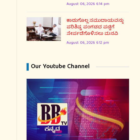
August 06, 2026 6:14 pm
ಕಾಡುಗೊಲ್ಲ ಸಮುದಾಯವನ್ನು
ಪರಿಶಿಷ್ಟ ಪಂಗಡದ ಪಟ್ಟಿಗೆ
ಸೇರ್ಪಡೆಗೊಳಿಸಲು ಮನವಿ
August 06, 2026 6:12 pm
Our Youtube Channel