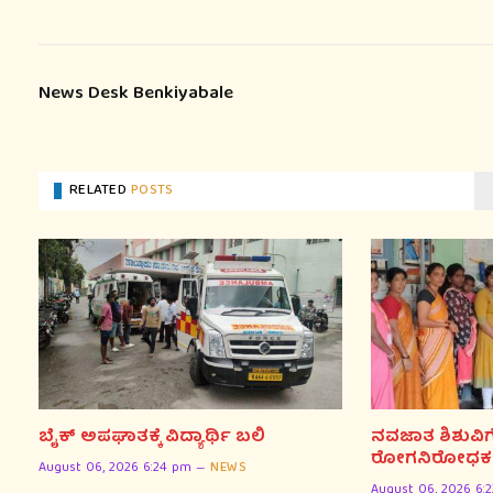
News Desk Benkiyabale
RELATED
POSTS
ಬೈಕ್ ಅಪಘಾತಕ್ಕೆ ವಿದ್ಯಾರ್ಥಿ ಬಲಿ
ನವಜಾತ ಶಿಶುವಿ
ರೋಗನಿರೋಧಕ ಶಕ್ತ
August 06, 2026 6:24 pm
NEWS
August 06, 2026 6: