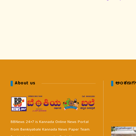
About us
ಅಂಕಣಗ
BBNews 24×7 is Kannada Online News Portal
from Benkiyabale Kannada News Paper Team.