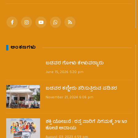
Facebook
Instagram
YouTube
WhatsApp
RSS
ಅಂಕಣಗಳು
ಬಡವರ ಗೋಳು ಕೇಳುವರ‍್ಯಾರು
June 15, 2026 5:20 pm
ಬಡವರ ಕಣ್ಣೀರು ತರಿಸುತ್ತಿರುವ ಪಡಿತರ
November 21, 2024 6:06 pm
ಶಕ್ತಿ ಯೋಜನೆ : ರಸ್ತೆ ಸಾರಿಗೆ ನಿಗಮಕ್ಕೆ ೨೪.೪೨
ಕೋಟಿ ಆದಾಯ
August 03, 2023 4:59 pm