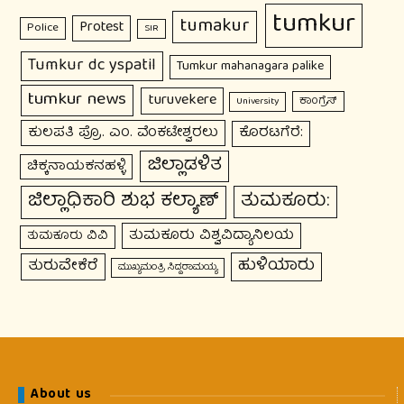
tumkur
tumakur
Protest
Police
SIR
Tumkur dc yspatil
Tumkur mahanagara palike
tumkur news
turuvekere
ಕಾಂಗ್ರೆಸ್
University
ಕುಲಪತಿ ಪ್ರೊ. ಎಂ. ವೆಂಕಟೇಶ್ವರಲು
ಕೊರಟಗೆರೆ:
ಜಿಲ್ಲಾಡಳಿತ
ಚಿಕ್ಕನಾಯಕನಹಳ್ಳಿ
ಜಿಲ್ಲಾಧಿಕಾರಿ ಶುಭ ಕಲ್ಯಾಣ್
ತುಮಕೂರು:
ತುಮಕೂರು ವಿಶ್ವವಿದ್ಯಾನಿಲಯ
ತುಮಕೂರು ವಿವಿ
ಹುಳಿಯಾರು
ತುರುವೇಕೆರೆ
ಮುಖ್ಯಮಂತ್ರಿ ಸಿದ್ದರಾಮಯ್ಯ
About us