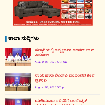
ತಾಜಾ ಸುದ್ಧಿಗಳು
ಹೆದ್ದಾರಿಯಲ್ಲಿ ಅವೈಜ್ಞಾನಿಕ ಅಂಡರ್ ಪಾಸ್
ನಿರ್ಮಾಣ
August 08, 2026 5:13 pm
ರಾಯಚೂರು ಬಿಎಸ್‌ಪಿ ಮುಖಂಡನ ಕೊಲೆ
ಪ್ರಕರಣ
August 08, 2026 5:11 pm
ಯಲಿಯೂರು ದಲಿತರಿಗೆ ಅಂಬೇಡ್ಕರ್