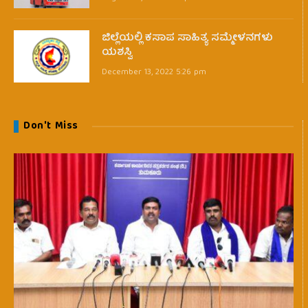
ಜಿಲ್ಲೆಯಲ್ಲಿ ಕಸಾಪ ಸಾಹಿತ್ಯ ಸಮ್ಮೇಳನಗಳು
ಯಶಸ್ವಿ
December 13, 2022 5:26 pm
Don't Miss