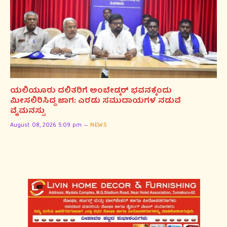
ಯಲಿಯೂರು ದಲಿತರಿಗೆ ಅಂಬೇಡ್ಕರ್ ಭವನಕ್ಕೆಂದು
ಮೀಸಲಿರಿಸಿದ್ದ ಜಾಗ: ಎರಡು ಸಮುದಾಯಗಳ ನಡುವೆ
ವೈಮನಸ್ಸು
August 08, 2026 5:09 pm
NEWS