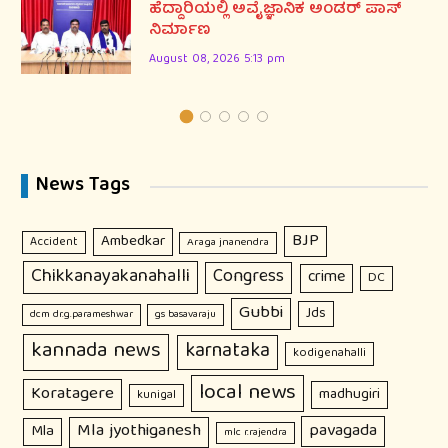
ಹೆದ್ದಾರಿಯಲ್ಲಿ ಅವೈಜ್ಞಾನಿಕ ಅಂಡರ್ ಪಾಸ್
ನಿರ್ಮಾಣ
August 08, 2026 5:13 pm
News Tags
BJP
Ambedkar
Accident
Araga jnanendra
Chikkanayakanahalli
Congress
crime
DC
Gubbi
Jds
dcm dr.g.parameshwar
gs basavaraju
kannada news
karnataka
kodigenahalli
local news
Koratagere
madhugiri
kunigal
Mla jyothiganesh
pavagada
Mla
mlc r.rajendra