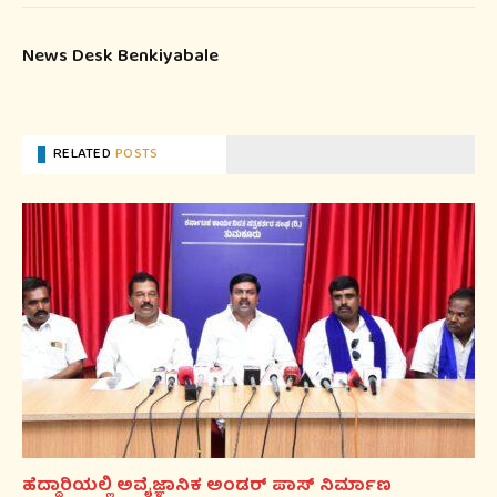
News Desk Benkiyabale
RELATED
POSTS
ಹೆದ್ದಾರಿಯಲ್ಲಿ ಅವೈಜ್ಞಾನಿಕ ಅಂಡರ್ ಪಾಸ್ ನಿರ್ಮಾಣ