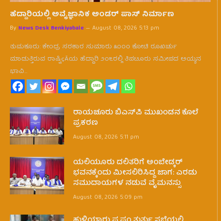
ಹೆದ್ದಾರಿಯಲ್ಲಿ ಅವೈಜ್ಞಾನಿಕ ಅಂಡರ್ ಪಾಸ್ ನಿರ್ಮಾಣ
By
News Desk Benkiyabale
August 08, 2026 5:13 pm
ತುಮಕೂರು: ಕೇಂದ್ರ ಸರಕಾರ ಸುಮಾರು ೩೦೦೦ ಕೋಟಿ ರೂಖರ್ಚು
ಮಾಡುತ್ತಿರುವ ರಾಷ್ಟಿçÃಯ ಹೆದ್ದಾರಿ ೨೦೬ರಲ್ಲಿ ತಿಪಟೂರು ಸಮೀಪದ ಅಯ್ಯನ
ಭಾವಿ…
ರಾಯಚೂರು ಬಿಎಸ್‌ಪಿ ಮುಖಂಡನ ಕೊಲೆ
ಪ್ರಕರಣ
August 08, 2026 5:11 pm
ಯಲಿಯೂರು ದಲಿತರಿಗೆ ಅಂಬೇಡ್ಕರ್
ಭವನಕ್ಕೆಂದು ಮೀಸಲಿರಿಸಿದ್ದ ಜಾಗ: ಎರಡು
ಸಮುದಾಯಗಳ ನಡುವೆ ವೈಮನಸ್ಸು
August 08, 2026 5:09 pm
ಹುಳಿಯಾರು ಪ.ಪಂ ತುರ್ತು ಸಭೆಯಲ್ಲಿ