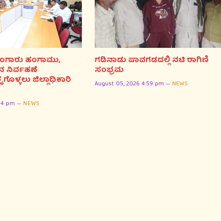
ಕರ್ನಾಟಕ ರಾಜ್ಯದಲ್ಲಿ ಕನ
 ಮುಂಗಾರು ಹಂಗಾಮು,
ಗಡಿನಾಡು ಪಾವಗಡದಲ್ಲಿ ನಟಿ ರಾಗಿಣಿ
ಸಾರ್ವಭೌಮ
 ನಿರ್ವಹಣೆ
ಸಂಭ್ರಮ
ೊಳ್ಳಲು ಜಿಲ್ಲಾಧಿಕಾರಿ
August 05, 2026 4:54 pm
August 05, 2026 4:59 pm
NEWS
04 pm
NEWS