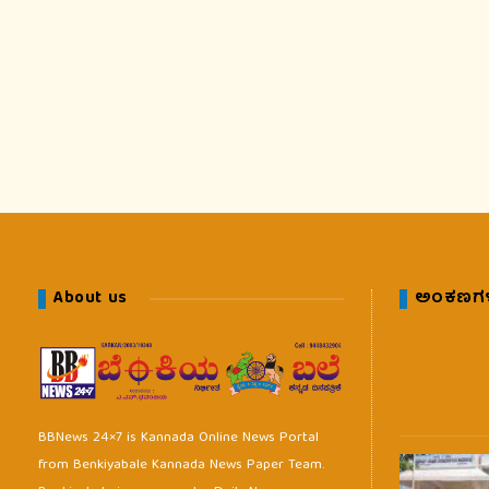
About us
ಅಂಕಣಗ
BBNews 24×7 is Kannada Online News Portal
from Benkiyabale Kannada News Paper Team.