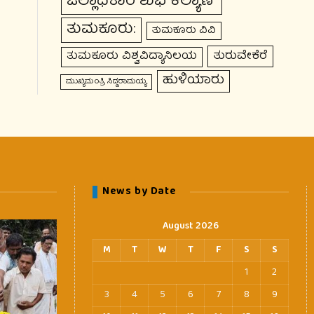
ಜಿಲ್ಲಾಧಿಕಾರಿ ಶುಭ ಕಲ್ಯಾಣ್
ತುಮಕೂರು:
ತುಮಕೂರು ವಿವಿ
ತುರುವೇಕೆರೆ
ತುಮಕೂರು ವಿಶ್ವವಿದ್ಯಾನಿಲಯ
ಹುಳಿಯಾರು
ಮುಖ್ಯಮಂತ್ರಿ ಸಿದ್ದರಾಮಯ್ಯ
News by Date
August 2026
M
T
W
T
F
S
S
1
2
3
4
5
6
7
8
9