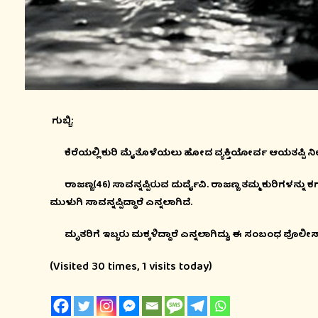
ಗುಬ್ಬಿ:
ಕೆರೆಯಲ್ಲಿ ಕುರಿ ಮೈತೊಳೆಯಲು ಹೋದ ವ್ಯಕ್ತಿಯೋರ್ವ ಆಯತಪ್ಪಿ ನೀರಿನಲ್
ರಾಜಣ್ಣ(46) ಸಾವನ್ನಪ್ಪಿರುವ ದುರ್ದೈವಿ.
ರಾಜಣ್ಣ ತಮ್ಮ ಕುರಿಗಳನ್ನು ಕಗ್
ಮುಳುಗಿ ಸಾವನ್ನಪ್ಪಿದ್ದಾರೆ ಎನ್ನಲಾಗಿದೆ.
ಮೃತರಿಗೆ ಇಬ್ಬರು ಮಕ್ಕಳಿದ್ದಾರೆ ಎನ್ನಲಾಗಿದ್ದು, ಈ ಸಂಬಂಧ ಪೊಲೀಸ
(Visited 30 times, 1 visits today)