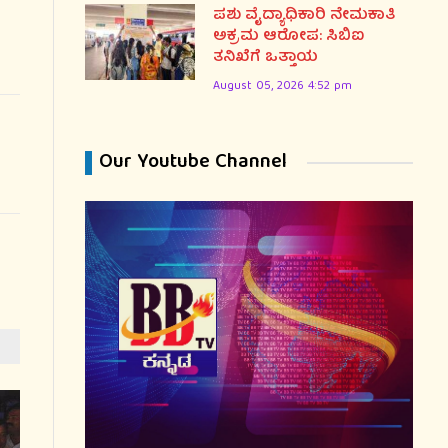
ಪಶು ವೈದ್ಯಾಧಿಕಾರಿ ನೇಮಕಾತಿ
ಅಕ್ರಮ ಆರೋಪ: ಸಿಬಿಐ
ತನಿಖೆಗೆ ಒತ್ತಾಯ
August 05, 2026 4:52 pm
Our Youtube Channel