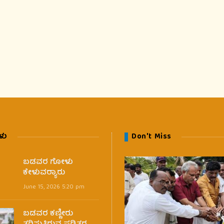
ಳು
Don't Miss
ಬಡವರ ಗೋಳು
ಕೇಳುವರ‍್ಯಾರು
June 15, 2026 5:20 pm
ಬಡವರ ಕಣ್ಣೀರು