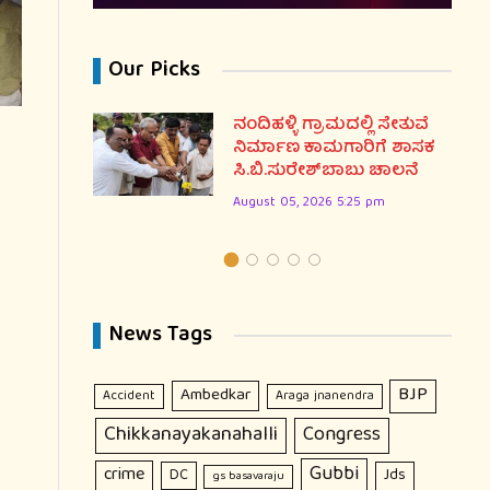
Our Picks
್ನಡವೇ
ನಂದಿಹಳ್ಳಿ ಗ್ರಾಮದಲ್ಲಿ ಸೇತುವೆ
ನಿರ್ಮಾಣ ಕಾಮಗಾರಿಗೆ ಶಾಸಕ
ಸಿ.ಬಿ.ಸುರೇಶ್‌ಬಾಬು ಚಾಲನೆ
August 05, 2026 5:25 pm
News Tags
BJP
Ambedkar
Accident
Araga jnanendra
Chikkanayakanahalli
Congress
Gubbi
crime
DC
Jds
gs basavaraju