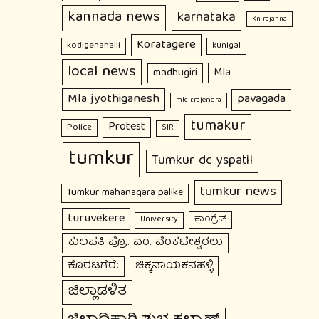
kannada news
karnataka
Kn rajanna
Koratagere
kodigenahalli
kunigal
local news
Mla
madhugiri
Mla jyothiganesh
pavagada
mlc r.rajendra
tumakur
Protest
Police
SIR
tumkur
Tumkur dc yspatil
tumkur news
Tumkur mahanagara palike
turuvekere
ಕಾಂಗ್ರೆಸ್
University
ಕುಲಪತಿ ಪ್ರೊ. ಎಂ. ವೆಂಕಟೇಶ್ವರಲು
ಕೊರಟಗೆರೆ:
ಚಿಕ್ಕನಾಯಕನಹಳ್ಳಿ
ಜಿಲ್ಲಾಡಳಿತ