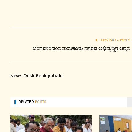
PREVIOUS ARTICLE
ಬೆಂಗಳೂರಿನಂತೆ ತುಮಕೂರು ನಗರದ ಅಭಿವೃದ್ಧಿಗೆ ಆದ್ಯತೆ
News Desk Benkiyabale
RELATED
POSTS