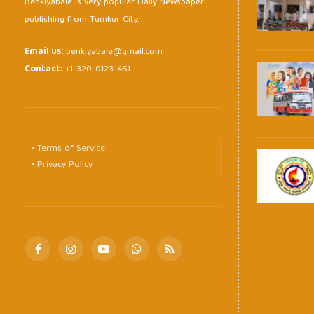
Benkiyabale is very popular Daily Newspaper
publishing from Tumkur City.
Email us:
benkiyabale@gmail.com
Contact:
+1-320-0123-451
• Terms of Service
• Privacy Policy
Facebook
Instagram
YouTube
WhatsApp
RSS