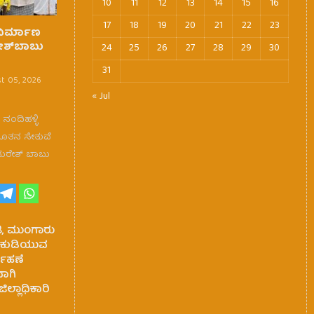
10
11
12
13
14
15
16
17
18
19
20
21
22
23
 ನಿರ್ಮಾಣ
ೇಶ್‌ಬಾಬು
24
25
26
27
28
29
30
31
t 05, 2026
« Jul
ಂದಿಹಳ್ಳಿ
ನೂತನ ಸೇತುವೆ
ಸುರೇಶ್ ಬಾಬು
ತಿ, ಮುಂಗಾರು
 ಕುಡಿಯುವ
್ವಹಣೆ
ಾಗಿ
ಿಲ್ಲಾಧಿಕಾರಿ