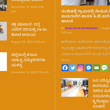
ತರಿಸುತ್ತಿರುವ ಪಡಿತರ
November 21, 2024 6:06
ನಂದಿಹಳ್ಳಿ ಗ್ರಾಮದಲ್ಲಿ ಸೇತುವೆ
pm
ಕಾಮಗಾರಿಗೆ ಶಾಸಕ ಸಿ.ಬಿ.ಸುರ
ಚಾಲನೆ
ಶಕ್ತಿ ಯೋಜನೆ : ರಸ್ತೆ
By
News Desk Benkiyabale
Augus
ಸಾರಿಗೆ ನಿಗಮಕ್ಕೆ ೨೪.೪೨
5:25 pm
ಕೋಟಿ ಆದಾಯ
ಹುಳಿಯಾರು: ಹುಳಿಯಾರು ಹೋಬಳಿಯ ನ
August 03, 2023 4:59 pm
ಗ್ರಾಮಸ್ಥರ ಬಹುದಿನಗಳ ಕನಸಾಗಿದ್ದ 
ನಿರ್ಮಾಣ ಕಾಮಗಾರಿಗೆ ಶಾಸಕ ಸಿ.ಬಿ.
ಜಿಲ್ಲೆಯಲ್ಲಿ ಕಸಾಪ
ಸಾಹಿತ್ಯ ಸಮ್ಮೇಳನಗಳು
ಅವರು…
ಯಶಸ್ವಿ
December 13, 2022 5:26 pm
ಬರ ಪರಿಸ್ಥಿ
ಹಂಗಾಮು,
ನೀರಿನ ನಿರ
ಸಮರ್ಪಕವ
ಕೈಗೊಳ್ಳಲು ಜ
ಸೂಚನೆ