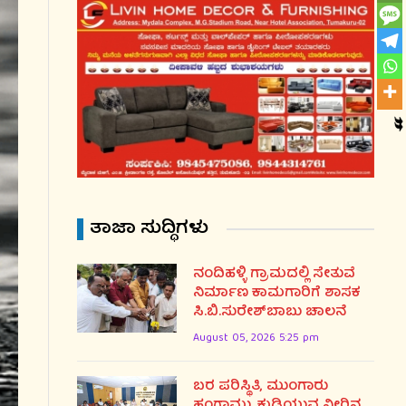
ತಾಜಾ ಸುದ್ಧಿಗಳು
ನಂದಿಹಳ್ಳಿ ಗ್ರಾಮದಲ್ಲಿ ಸೇತುವೆ
ನಿರ್ಮಾಣ ಕಾಮಗಾರಿಗೆ ಶಾಸಕ
ಸಿ.ಬಿ.ಸುರೇಶ್‌ಬಾಬು ಚಾಲನೆ
August 05, 2026 5:25 pm
ಬರ ಪರಿಸ್ಥಿತಿ, ಮುಂಗಾರು
ಹಂಗಾಮು, ಕುಡಿಯುವ ನೀರಿನ