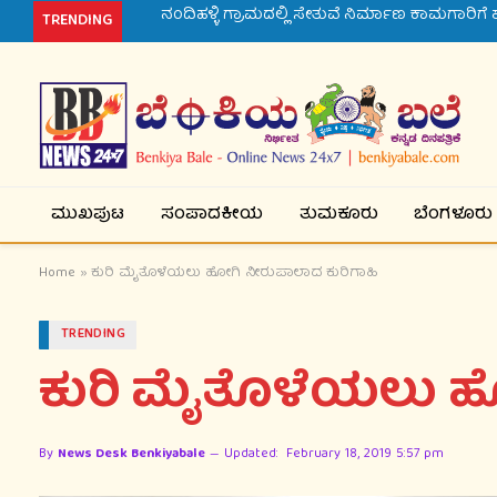
TRENDING
ಮುಖಪುಟ
ಸಂಪಾದಕೀಯ
ತುಮಕೂರು
ಬೆಂಗಳೂರು
Home
»
ಕುರಿ ಮೈತೊಳೆಯಲು ಹೋಗಿ ನೀರುಪಾಲಾದ ಕುರಿಗಾಹಿ
TRENDING
ಕುರಿ ಮೈತೊಳೆಯಲು ಹ
By
News Desk Benkiyabale
Updated:
February 18, 2019 5:57 pm