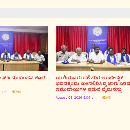
ಅತ್ಯಾಚಾರ ಕೊಲೆ ಪ್ರಕರ
ಅಭಯ ದಿನವನ್ನಾಗಿ ಆಚ
August 08, 2026 4:28 pm
ಸ್‌ಪಿ ಮುಖಂಡನ ಕೊಲೆ
ಯಲಿಯೂರು ದಲಿತರಿಗೆ ಅಂಬೇಡ್ಕರ್
ಭವನಕ್ಕೆಂದು ಮೀಸಲಿರಿಸಿದ್ದ ಜಾಗ: ಎರಡ
ಸಮುದಾಯಗಳ ನಡುವೆ ವೈಮನಸ್ಸು
11 pm
NEWS
August 08, 2026 5:09 pm
NEWS