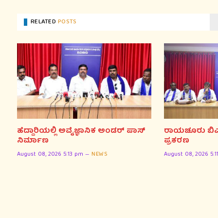
RELATED
POSTS
ಹೆದ್ದಾರಿಯಲ್ಲಿ ಅವೈಜ್ಞಾನಿಕ ಅಂಡರ್ ಪಾಸ್
ರಾಯಚೂರು ಬಿಎ
ನಿರ್ಮಾಣ
ಪ್ರಕರಣ
August 08, 2026 5:13 pm
NEWS
August 08, 2026 5: