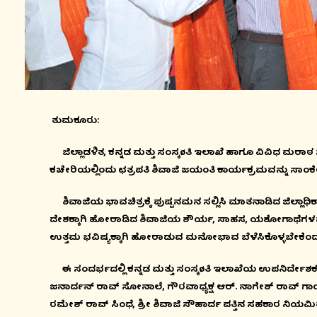
ತುಮಕೂರು:
ಜಿಲ್ಲಾಡಳಿತ, ಕನ್ನಡ ಮತ್ತು ಸಂಸ್ಕøತಿ ಇಲಾಖೆ ಹಾಗೂ ವಿವಿಧ ಮರ
ಕಚೇರಿಯಲ್ಲಿಂದು ಛತ್ರಪತಿ ಶಿವಾಜಿ ಜಯಂತಿ ಕಾರ್ಯಕ್ರಮವನ್ನು ಸಾಂ
ಶಿವಾಜಿಯ ಭಾವಚಿತ್ರಕ್ಕೆ ಪುಷ್ಪನಮನ ಸಲ್ಲಿಸಿ ಮಾತನಾಡಿದ ಜಿಲ್ಲಾಧಿಕ
ದೇಶಕ್ಕಾಗಿ ಹೋರಾಡಿದ ಶಿವಾಜಿಯ ಶೌರ್ಯ, ಸಾಹಸ, ಯಶೋಗಾಥೆಗಳ
ಉತ್ತಮ ಭವಿಷ್ಯಕ್ಕಾಗಿ ಹೋರಾಡುವ ಮನೋಭಾವ ಬೆಳೆಸಿಕೊಳ್ಳಬೇಕೆಂದ
ಈ ಸಂದರ್ಭದಲ್ಲಿ ಕನ್ನಡ ಮತ್ತು ಸಂಸ್ಕøತಿ ಇಲಾಖೆಯ ಉಪನಿರ್ದೇಶಕ ಬಸವ
ಜನಾರ್ದನ್ ರಾವ್ ಸೋನಾಲೆ, ಗೌರವಾಧ್ಯಕ್ಷ ಆರ್. ನಾಗೇಶ್ ರಾವ್ ಗಾಯಕ
ರಮೇಶ್ ರಾವ್ ಸಿಂಧೆ, ಶ್ರೀ ಶಿವಾಜಿ ಸೌಹಾರ್ದ ಪತ್ತಿನ ಸಹಕಾರ ನಿಯಮ