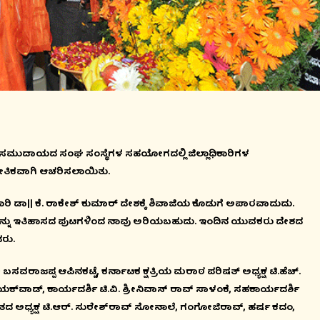
ಾಠ ಸಮುದಾಯದ ಸಂಘ ಸಂಸ್ಥೆಗಳ ಸಹಯೋಗದಲ್ಲಿ ಜಿಲ್ಲಾಧಿಕಾರಿಗಳ
ಕೇತಿಕವಾಗಿ ಆಚರಿಸಲಾಯಿತು.
ಾರಿ ಡಾ|| ಕೆ. ರಾಕೇಶ್ ಕುಮಾರ್ ದೇಶಕ್ಕೆ ಶಿವಾಜಿಯ ಕೊಡುಗೆ ಅಪಾರವಾದುದು.
ನ್ನು ಇತಿಹಾಸದ ಪುಟಗಳಿಂದ ನಾವು ಅರಿಯಬಹುದು. ಇಂದಿನ ಯುವಕರು ದೇಶದ
ರು.
ರಾಜಪ್ಪ ಆಪಿನಕಟ್ಟೆ, ಕರ್ನಾಟಕ ಕ್ಷತ್ರಿಯ ಮರಾಠ ಪರಿಷತ್ ಅಧ್ಯಕ್ಷ ಟಿ.ಹೆಚ್.
್‍ವಾಡ್, ಕಾರ್ಯದರ್ಶಿ ಟಿ.ವಿ. ಶ್ರೀನಿವಾಸ್ ರಾವ್ ಸಾಳಂಕೆ, ಸಹಕಾರ್ಯದರ್ಶಿ
ಿತದ ಅಧ್ಯಕ್ಷ ಟಿ.ಆರ್. ಸುರೇಶ್‍ರಾವ್ ಸೋನಾಲೆ, ಗಂಗೋಜಿರಾವ್, ಹರ್ಷ ಕದಂ,