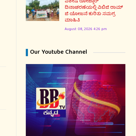
ವಿಶೇಷ ರೋಜ್ಗಾರ್
ದಿನಾಚರಣೆಯಲ್ಲಿ ವಿಬಿಜಿ ರಾಮ್
ಜಿ ಯೋಜನೆ ಕುರಿತು ಸಮಗ್ರ
ಮಾಹಿತಿ
August 08, 2026 4:26 pm
Our Youtube Channel