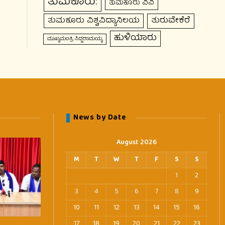
ತುಮಕೂರು:
ತುಮಕೂರು ವಿವಿ
ತುರುವೇಕೆರೆ
ತುಮಕೂರು ವಿಶ್ವವಿದ್ಯಾನಿಲಯ
ಹುಳಿಯಾರು
ಮುಖ್ಯಮಂತ್ರಿ ಸಿದ್ದರಾಮಯ್ಯ
News by Date
August 2026
M
T
W
T
F
S
S
1
2
3
4
5
6
7
8
9
10
11
12
13
14
15
16
17
18
19
20
21
22
23