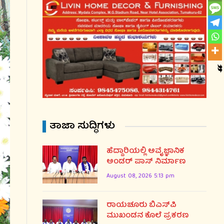
ತಾಜಾ ಸುದ್ಧಿಗಳು
ಹೆದ್ದಾರಿಯಲ್ಲಿ ಅವೈಜ್ಞಾನಿಕ
ಅಂಡರ್ ಪಾಸ್ ನಿರ್ಮಾಣ
August 08, 2026 5:13 pm
ರಾಯಚೂರು ಬಿಎಸ್‌ಪಿ
ಮುಖಂಡನ ಕೊಲೆ ಪ್ರಕರಣ