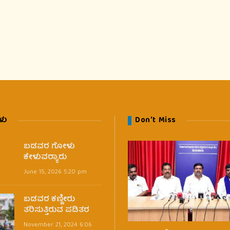
ಳು
Don't Miss
ಬಡವರ ಗೋಳು
ಕೇಳುವರ‍್ಯಾರು
June 15, 2026 5:20 pm
ಬಡವರ ಕಣ್ಣೀರು
ತರಿಸುತ್ತಿರುವ ಪಡಿತರ
November 21, 2024 6:06