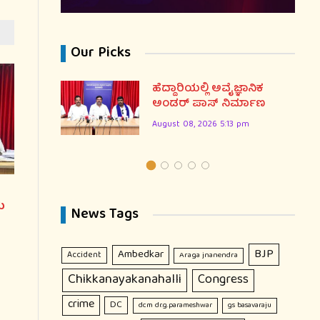
Our Picks
ಣ ದಿನ:
ಹೆದ್ದಾರಿಯಲ್ಲಿ ಅವೈಜ್ಞಾನಿಕ
ರಣೆ
ಅಂಡರ್ ಪಾಸ್ ನಿರ್ಮಾಣ
August 08, 2026 5:13 pm
ು
News Tags
BJP
Ambedkar
Accident
Araga jnanendra
Chikkanayakanahalli
Congress
crime
DC
dcm dr.g.parameshwar
gs basavaraju