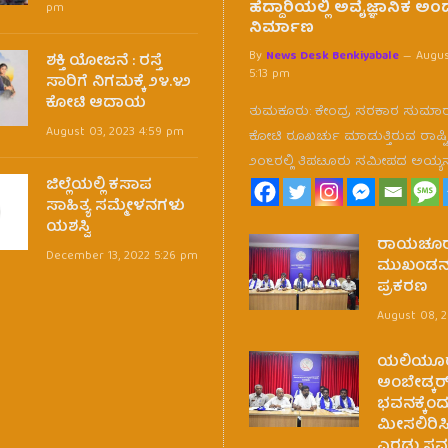
ಹೆದ್ದಾರಿಯಲ್ಲಿ ಅವೈಜ್ಞಾನಿಕ ಅ
pm
ನಿರ್ಮಾಣ
By
News Desk Benkiyabale
Augus
ಶಕ್ತಿ ಯೋಜನೆ : ರಸ್ತೆ
5:13 pm
ಸಾರಿಗೆ ನಿಗಮಕ್ಕೆ ೨೪.೪೨
ಕೋಟಿ ಆದಾಯ
ತುಮಕೂರು: ಕೇಂದ್ರ ಸರಕಾರ ಸುಮಾ
August 03, 2023 4:59 pm
ಕೋಟಿ ರೂಖರ್ಚು ಮಾಡುತ್ತಿರುವ ರಾಷ್ಟಿ
೨೦೬ರಲ್ಲಿ ತಿಪಟೂರು ಸಮೀಪದ ಅಯ್ಯ
ಜಿಲ್ಲೆಯಲ್ಲಿ ಕಸಾಪ
ಸಾಹಿತ್ಯ ಸಮ್ಮೇಳನಗಳು
ಯಶಸ್ವಿ
ರಾಯಚೂರು 
December 13, 2022 5:26 pm
ಮುಖಂಡನ 
ಪ್ರಕರಣ
August 08, 2
ಯಲಿಯೂರು
ಅಂಬೇಡ್ಕರ
ಭವನಕ್ಕೆಂದ
ಮೀಸಲಿರಿಸಿ
ಎರಡು ಸ