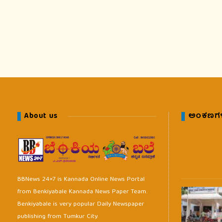
About us
ಅಂಕಣಗ
BBNews 24×7 is Kannada Online News Portal
from Benkiyabale Kannada News Paper Team.
Benkiyabale is very popular Daily Newspaper
publishing from Tumkur City.