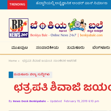
ರಾಯಚೂರು ಬಿಎಸ್‌ಪಿ ಮುಖಂಡನ ಕೊಲೆ ಪ್ರಕರಣ
TRENDING
ಮುಖಪುಟ
ಸಂಪಾದಕೀಯ
ತುಮಕೂರು
ಬೆಂಗಳೂರು
Home
»
ಛತ್ರಪತಿ ಶಿವಾಜಿ ಜಯಂತಿ: ಸಾಂಕೇತಿಕ ಆಚರಣೆ
ತುಮಕೂರು ಜಿಲ್ಲಾ ಸುದ್ಧಿಗಳು
ಛತ್ರಪತಿ ಶಿವಾಜಿ ಜಯಂ
By
News Desk Benkiyabale
Updated:
February 19, 2019 6:10 pm