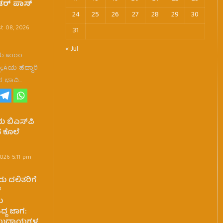
ಂಡರ್ ಪಾಸ್
24
25
26
27
28
29
30
t 08, 2026
31
« Jul
ರು ೩೦೦೦
çÃಯ ಹೆದ್ದಾರಿ
ನ ಭಾವಿ…
ಬಿಎಸ್‌ಪಿ
ಕೊಲೆ
026 5:11 pm
 ದಲಿತರಿಗೆ
್
ು
ದ್ದ ಜಾಗ:
ಮುದಾಯಗಳ