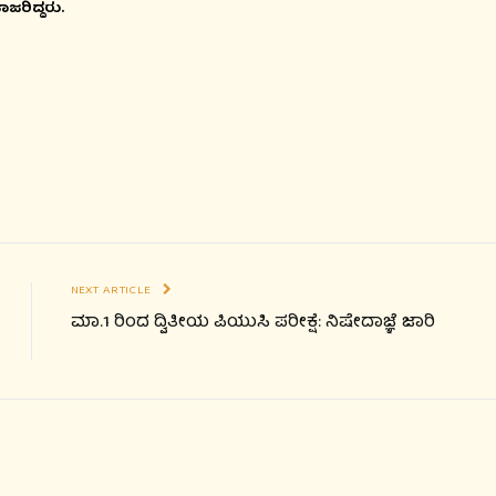
ಾಜರಿದ್ದರು.
NEXT ARTICLE
ಮಾ.1 ರಿಂದ ದ್ವಿತೀಯ ಪಿಯುಸಿ ಪರೀಕ್ಷೆ: ನಿಷೇದಾಜ್ಞೆ ಜಾರಿ