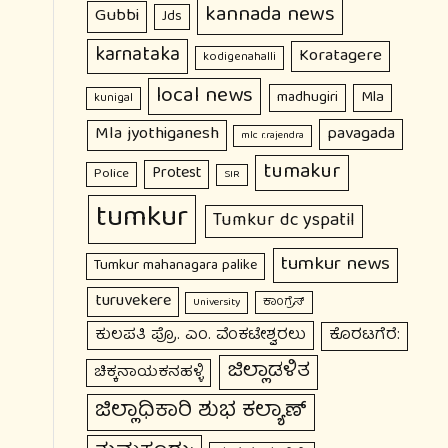
kannada news
Gubbi
Jds
karnataka
Koratagere
kodigenahalli
local news
Mla
madhugiri
kunigal
Mla jyothiganesh
pavagada
mlc r.rajendra
tumakur
Protest
Police
SIR
tumkur
Tumkur dc yspatil
tumkur news
Tumkur mahanagara palike
turuvekere
ಕಾಂಗ್ರೆಸ್
University
ಕುಲಪತಿ ಪ್ರೊ. ಎಂ. ವೆಂಕಟೇಶ್ವರಲು
ಕೊರಟಗೆರೆ:
ಜಿಲ್ಲಾಡಳಿತ
ಚಿಕ್ಕನಾಯಕನಹಳ್ಳಿ
ಜಿಲ್ಲಾಧಿಕಾರಿ ಶುಭ ಕಲ್ಯಾಣ್