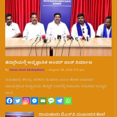
ಹೆದ್ದಾರಿಯಲ್ಲಿ ಅವೈಜ್ಞಾನಿಕ ಅಂಡರ್ ಪಾಸ್ ನಿರ್ಮಾಣ
By
News Desk Benkiyabale
August 08, 2026 5:13 pm
ತುಮಕೂರು: ಕೇಂದ್ರ ಸರಕಾರ ಸುಮಾರು ೩೦೦೦ ಕೋಟಿ ರೂಖರ್ಚು
ಮಾಡುತ್ತಿರುವ ರಾಷ್ಟಿçÃಯ ಹೆದ್ದಾರಿ ೨೦೬ರಲ್ಲಿ ತಿಪಟೂರು ಸಮೀಪದ ಅಯ್ಯನ
ಭಾವಿ…
ರಾಯಚೂರು ಬಿಎಸ್‌ಪಿ ಮುಖಂಡನ ಕೊಲೆ