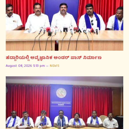
ಹೆದ್ದಾರಿಯಲ್ಲಿ ಅವೈಜ್ಞಾನಿಕ ಅಂಡರ್ ಪಾಸ್ ನಿರ್ಮಾಣ
August 08, 2026 5:13 pm
NEWS