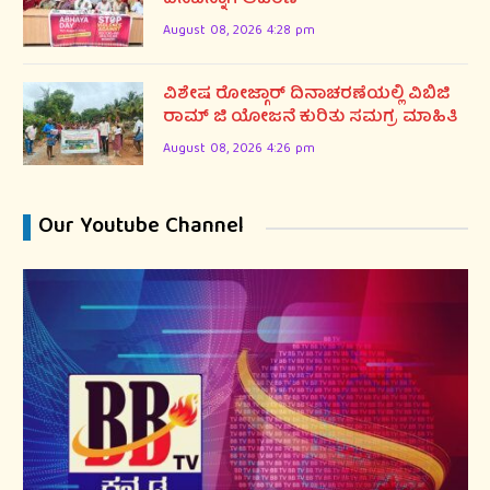
ದಿನವನ್ನಾಗಿ ಆಚರಣೆ
August 08, 2026 4:28 pm
ವಿಶೇಷ ರೋಜ್ಗಾರ್ ದಿನಾಚರಣೆಯಲ್ಲಿ ವಿಬಿಜಿ
ರಾಮ್ ಜಿ ಯೋಜನೆ ಕುರಿತು ಸಮಗ್ರ ಮಾಹಿತಿ
August 08, 2026 4:26 pm
Our Youtube Channel