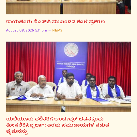
ರಾಯಚೂರು ಬಿಎಸ್‌ಪಿ ಮುಖಂಡನ ಕೊಲೆ ಪ್ರಕರಣ
August 08, 2026 5:11 pm
NEWS
ಯಲಿಯೂರು ದಲಿತರಿಗೆ ಅಂಬೇಡ್ಕರ್ ಭವನಕ್ಕೆಂದು
ಮೀಸಲಿರಿಸಿದ್ದ ಜಾಗ: ಎರಡು ಸಮುದಾಯಗಳ ನಡುವೆ
ವೈಮನಸ್ಸು