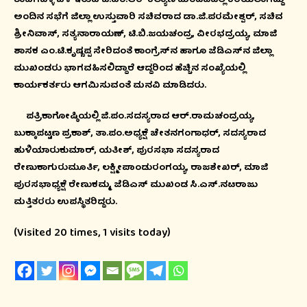
ಶಾವಿಗೆಹಳ್ಳಿ ಬಳಿ ಇರುವ ಜಿ.ಎಂ.ಆರ್ ಕಲ್ಯಾಣ ಮಂಟಪದಲ್ಲಿ ಕರೆಯಲಾಗಿದ್ದು
ಅಂದಿನ ಸಭೆಗೆ ಜಿಲ್ಲಾ ಉಸ್ತುವಾರಿ ಸಚಿವರಾದ ಡಾ.ಜಿ.ಪರಮೇಶ್ವರ್, ಸಚಿವ
ಶ್ರೀನಿವಾಸ್, ಸತ್ಯನಾರಾಯಣ್, ಟಿ.ಬಿ.ಜಯಚಂದ್ರ, ವೀರಭದ್ರಯ್ಯ, ಮಾಜಿ
ಶಾಸಕ ಎಂ.ಟಿ.ಕೃಷ್ಣಪ್ಪ ಸೇರಿದಂತೆ ಕಾಂಗ್ರೆಸ್‍ನ ಹಾಗೂ ಜೆಡಿಎಸ್‍ನ ಜಿಲ್ಲಾ
ಮುಖಂಡರು ಭಾಗವಹಿಸಲಿದ್ದಾರೆ ಆದ್ದರಿಂದ ಹೆಚ್ಚಿನ ಸಂಖ್ಯೆಯಲ್ಲಿ
ಕಾರ್ಯಕರ್ತರು ಆಗಮಿಸುವಂತೆ ಮನವಿ ಮಾಡಿದರು.
ಪತ್ರಿಕಾಗೋಷ್ಠಿಯಲ್ಲಿ ಜಿ.ಪಂ.ಸದಸ್ಯರಾದ ಆರ್.ರಾಮಚಂದ್ರಯ್ಯ,
ಬುಕ್ಕಾಪಟ್ಟಣ ಪ್ರಕಾಶ್, ತಾ.ಪಂ.ಅಧ್ಯಕ್ಷೆ ಚೇತನಗಂಗಾಧರ್, ಸದಸ್ಯರಾದ
ಹುಳಿಯಾರುಕುಮಾರ್, ಯತೀಶ್, ಪುರಸಭಾ ಸದಸ್ಯರಾದ
ರೇಣುಕಾಗುರುಮೂರ್ತಿ, ಲಕ್ಷ್ಮೀಪಾಂಡುರಂಗಯ್ಯ, ರಾಜಶೇಖರ್, ಮಾಜಿ
ಪುರಸಭಾಧ್ಯಕ್ಷೆ ರೇಣುಕಮ್ಮ, ಜೆಡಿಎಸ್ ಮುಖಂಡ ಸಿ.ಎಸ್.ನಟರಾಜು
ಮತ್ತಿತರರು ಉಪಸ್ಥಿತರಿದ್ದರು.
(Visited 20 times, 1 visits today)