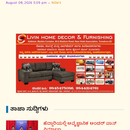
August 08, 2026 5:09 pm
NEWS
ತಾಜಾ ಸುದ್ಧಿಗಳು
ಹೆದ್ದಾರಿಯಲ್ಲಿ ಅವೈಜ್ಞಾನಿಕ ಅಂಡರ್ ಪಾಸ್