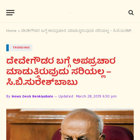
Home
»
ದೇವೇಗೌಡರ ಬಗ್ಗೆ ಅಪಪ್ರಚಾರ ಮಾಡುತ್ತಿರುವುದು ಸರಿಯಲ್ಲ – ಸಿ.ಬಿ.ಸುರೇಶ್‍ಬಾಬು
TRENDING
ದೇವೇಗೌಡರ ಬಗ್ಗೆ ಅಪಪ್ರಚಾರ
ಮಾಡುತ್ತಿರುವುದು ಸರಿಯಲ್ಲ –
ಸಿ.ಬಿ.ಸುರೇಶ್‍ಬಾಬು
By
News Desk Benkiyabale
Updated:
March 28, 2019 6:30 pm