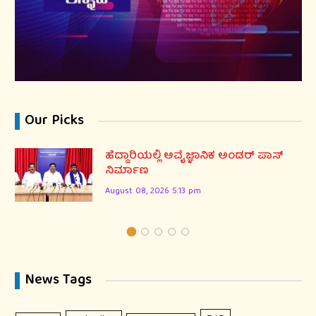
Our Picks
ಹೆದ್ದಾರಿಯಲ್ಲಿ ಅವೈಜ್ಞಾನಿಕ ಅಂಡರ್ ಪಾಸ್
ನಿರ್ಮಾಣ
August 08, 2026 5:13 pm
News Tags