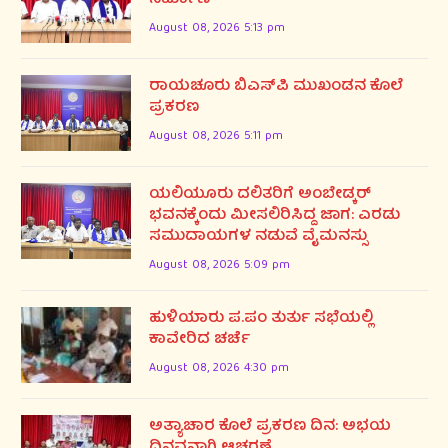
ನಿರ್ಮಾಣ
August 08, 2026 5:13 pm
ರಾಯಚೂರು ಬಿಎಸ್‌ಪಿ ಮುಖಂಡನ ಕೊಲೆ
ಪ್ರಕರಣ
August 08, 2026 5:11 pm
ಯಲಿಯೂರು ದಲಿತರಿಗೆ ಅಂಬೇಡ್ಕರ್
ಭವನಕ್ಕೆಂದು ಮೀಸಲಿರಿಸಿದ್ದ ಜಾಗ: ಎರಡು
ಸಮುದಾಯಗಳ ನಡುವೆ ವೈಮನಸ್ಸು
August 08, 2026 5:09 pm
ಹುಳಿಯಾರು ಪ.ಪಂ ತುರ್ತು ಸಭೆಯಲ್ಲಿ
ಕಾವೇರಿದ ಚರ್ಚೆ
August 08, 2026 4:30 pm
ಅತ್ಯಾಚಾರ ಕೊಲೆ ಪ್ರಕರಣ ದಿನ: ಅಭಯ