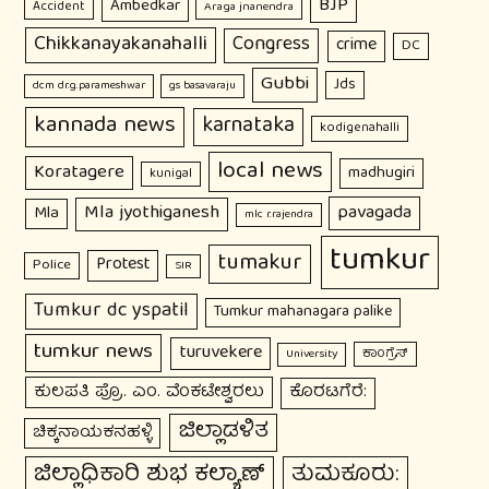
BJP
Ambedkar
Accident
Araga jnanendra
Chikkanayakanahalli
Congress
crime
DC
Gubbi
Jds
dcm dr.g.parameshwar
gs basavaraju
kannada news
karnataka
kodigenahalli
local news
Koratagere
madhugiri
kunigal
Mla jyothiganesh
pavagada
Mla
mlc r.rajendra
tumkur
tumakur
Protest
Police
SIR
Tumkur dc yspatil
Tumkur mahanagara palike
tumkur news
turuvekere
ಕಾಂಗ್ರೆಸ್
University
ಕುಲಪತಿ ಪ್ರೊ. ಎಂ. ವೆಂಕಟೇಶ್ವರಲು
ಕೊರಟಗೆರೆ:
ಜಿಲ್ಲಾಡಳಿತ
ಚಿಕ್ಕನಾಯಕನಹಳ್ಳಿ
ಜಿಲ್ಲಾಧಿಕಾರಿ ಶುಭ ಕಲ್ಯಾಣ್
ತುಮಕೂರು: