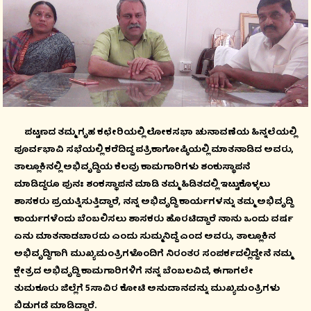
ಪಟ್ಟಣದ ತಮ್ಮ ಗೃಹ ಕಛೇರಿಯಲ್ಲಿ ಲೋಕಸಭಾ ಚುನಾವಣೆಯ ಹಿನ್ನಲೆಯಲ್ಲಿ
ಪೂರ್ವಭಾವಿ ಸಭೆಯಲ್ಲಿ ಕರೆದಿದ್ದ ಪತ್ರಿಕಾಗೋಷ್ಠಿಯಲ್ಲಿ ಮಾತನಾಡಿದ ಅವರು,
ತಾಲ್ಲೂಕಿನಲ್ಲಿ ಅಭಿವೃದ್ದಿಯ ಕೆಲವು ಕಾಮಗಾರಿಗಳು ಶಂಕುಸ್ಥಾಪನೆ
ಮಾಡಿದ್ದರೂ ಪುನಃ ಶಂಕಸ್ಥಾಪನೆ ಮಾಡಿ ತಮ್ಮ ಹಿಡಿತದಲ್ಲಿ ಇಟ್ಟುಕೊಳ್ಳಲು
ಶಾಸಕರು ಪ್ರಯತ್ನಿಸುತ್ತಿದ್ದಾರೆ, ನನ್ನ ಅಭಿವೃದ್ದಿ ಕಾರ್ಯಗಳನ್ನು ತಮ್ಮ ಅಭಿವೃದ್ದಿ
ಕಾರ್ಯಗಳೆಂದು ಬೆಂಬಲಿಸಲು ಶಾಸಕರು ಹೊರಟಿದ್ದಾರೆ ನಾನು ಒಂದು ವರ್ಷ
ಏನು ಮಾತನಾಡಬಾರದು ಎಂದು ಸುಮ್ಮನಿದ್ದೆ ಎಂದ ಅವರು, ತಾಲ್ಲೂಕಿನ
ಅಭಿವೃದ್ದಿಗಾಗಿ ಮುಖ್ಯಮಂತ್ರಿಗಳೊಂದಿಗೆ ನಿರಂತರ ಸಂಪರ್ಕದಲ್ಲಿದ್ದೇನೆ ನಮ್ಮ
ಕ್ಷೇತ್ರದ ಅಭಿವೃದ್ದಿ ಕಾಮಗಾರಿಗಳಿಗೆ ನನ್ನ ಬೆಂಬಲವಿದೆ, ಈಗಾಗಲೇ
ತುಮಕೂರು ಜಿಲ್ಲೆಗೆ 5ಸಾವಿರ ಕೋಟಿ ಅನುದಾನವನ್ನು ಮುಖ್ಯಮಂತ್ರಿಗಳು
ಬಿಡುಗಡೆ ಮಾಡಿದ್ದಾರೆ.