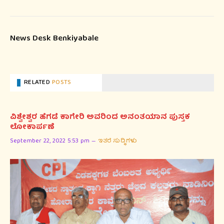
News Desk Benkiyabale
RELATED
POSTS
ವಿಶ್ವೇಶ್ವರ ಹೆಗಡೆ ಕಾಗೇರಿ ಅವರಿಂದ ಅನಂತಯಾನ ಪುಸ್ತಕ
ಲೋಕಾರ್ಪಣೆ
September 22, 2022 5:53 pm
ಇತರೆ ಸುದ್ಧಿಗಳು