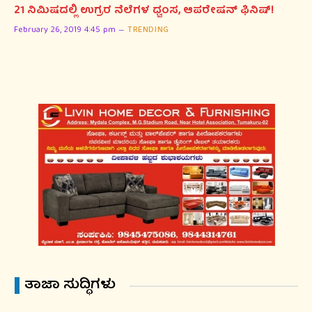
21 ನಿಮಿಷದಲ್ಲಿ ಉಗ್ರರ ನೆಲೆಗಳ ಧ್ವಂಸ, ಆಪರೇಷನ್ ಫಿನಿಷ್!
February 26, 2019 4:45 pm
TRENDING
ತಾಜಾ ಸುದ್ಧಿಗಳು