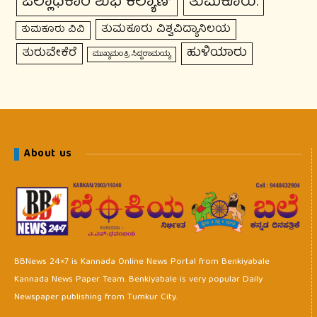
ಜಿಲ್ಲಾಧಿಕಾರಿ ಶುಭ ಕಲ್ಯಾಣ್
ತುಮಕೂರು:
ತುಮಕೂರು ವಿಶ್ವವಿದ್ಯಾನಿಲಯ
ತುಮಕೂರು ವಿವಿ
ಹುಳಿಯಾರು
ತುರುವೇಕೆರೆ
ಮುಖ್ಯಮಂತ್ರಿ ಸಿದ್ದರಾಮಯ್ಯ
About us
BBNews 24×7 is Kannada Online News Portal from Benkiyabale
Kannada News Paper Team. Benkiyabale is very popular Daily
Newspaper publishing from Tumkur City.