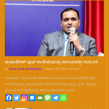
ಡಯಾಬಿಟಿಕ್ ಪುಟ್ ಕಾಯಿಲೆಯನ್ನು ಆರಂಭದಲ್ಲೇ ಗುರುತಿಸಿ
By
News Desk Benkiyabale
August 07, 2026 5:05 pm
ತುಮಕೂರು: ಮಧುಮೇಹ ರೋಗಿಗಳು ಅನುಭವಿಸುವ ಡಯಾಬಿಟಿಕ್ ಪುಟ್
ಕಾಯಿಲೆಯನ್ನು ಆರಂಭದಲ್ಲೇ ಗುರುತಿಸಿ,ಸುಧಾರಿತ ವ್ಯಾಸ್ಕ÷್ಯಲರ್ ಚಿಕಿತ್ಸೆಯ
ಮೂಲಕ ಅಂಗವೈಕಲ್ಯವನ್ನು ತಡೆಯಬಹುದಾಗಿದೆ ಎಂದು…