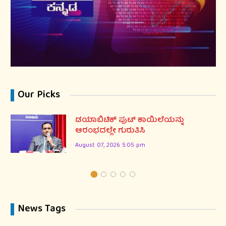
Our Picks
ಡಯಾಬಿಟಿಕ್ ಪುಟ್ ಕಾಯಿಲೆಯನ್ನು
ಆರಂಭದಲ್ಲೇ ಗುರುತಿಸಿ
August 07, 2026 5:05 pm
News Tags