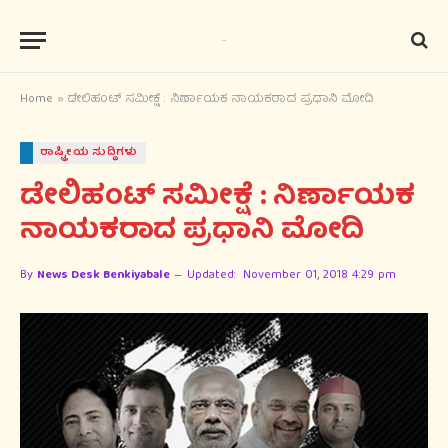
Home
»
ಡೇಲಿಹಂಟ್ ಸಮೀಕ್ಷೆ : ನಿರ್ಣಾಯಕ ನಾಯಕರಾದ ಪ್ರಧಾನಿ ಮೋದಿ
ರಾಷ್ಟ್ರೀಯ ಸುದ್ಧಿಗಳು
ಡೇಲಿಹಂಟ್ ಸಮೀಕ್ಷೆ : ನಿರ್ಣಾಯಕ
ನಾಯಕರಾದ ಪ್ರಧಾನಿ ಮೋದಿ
By
News Desk Benkiyabale
Updated:
November 01, 2018 4:29 pm