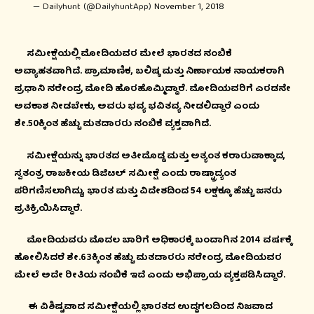
— Dailyhunt (@DailyhuntApp)
November 1, 2018
ಸಮೀಕ್ಷೆಯಲ್ಲಿ ಮೋದಿಯವರ ಮೇಲೆ ಭಾರತದ ನಂಬಿಕೆ
ಅವ್ಯಾಹತವಾಗಿದೆ. ಪ್ರಾಮಾಣಿಕ, ಬಲಿಷ್ಠ ಮತ್ತು ನಿರ್ಣಾಯಕ ನಾಯಕರಾಗಿ
ಪ್ರಧಾನಿ ನರೇಂದ್ರ ಮೋದಿ ಹೊರಹೊಮ್ಮಿದ್ದಾರೆ. ಮೋದಿಯವರಿಗೆ ಎರಡನೇ
ಅವಕಾಶ ನೀಡಬೇಕು, ಅವರು ಭವ್ಯ ಭವಿತವ್ಯ ನೀಡಲಿದ್ದಾರೆ ಎಂದು
ಶೇ.50ಕ್ಕಿಂತ ಹೆಚ್ಚು ಮತದಾರರು ನಂಬಿಕೆ ವ್ಯಕ್ತವಾಗಿದೆ.
ಸಮೀಕ್ಷೆಯನ್ನು ಭಾರತದ ಅತೀದೊಡ್ಡ ಮತ್ತು ಅತ್ಯಂತ ಕರಾರುವಾಕ್ಕಾದ,
ಸ್ವತಂತ್ರ ರಾಜಕೀಯ ಡಿಜಿಟಲ್ ಸಮೀಕ್ಷೆ ಎಂದು ರಾಷ್ಟ್ರಾದ್ಯಂತ
ಪರಿಗಣಿಸಲಾಗಿದ್ದು, ಭಾರತ ಮತ್ತು ವಿದೇಶದಿಂದ 54 ಲಕ್ಷಕ್ಕೂ ಹೆಚ್ಚು ಜನರು
ಪ್ರತಿಕ್ರಿಯಿಸಿದ್ದಾರೆ.
ಮೋದಿಯವರು ಮೊದಲ ಬಾರಿಗೆ ಅಧಿಕಾರಕ್ಕೆ ಬಂದಾಗಿನ 2014 ವರ್ಷಕ್ಕೆ
ಹೋಲಿಸಿದರೆ ಶೇ.63ಕ್ಕಿಂತ ಹೆಚ್ಚು ಮತದಾರರು ನರೇಂದ್ರ ಮೋದಿಯವರ
ಮೇಲೆ ಅದೇ ರೀತಿಯ ನಂಬಿಕೆ ಇದೆ ಎಂದು ಅಭಿಪ್ರಾಯ ವ್ಯಕ್ತಪಡಿಸಿದ್ದಾರೆ.
ಈ ವಿಶಿಷ್ಟವಾದ ಸಮೀಕ್ಷೆಯಲ್ಲಿ ಭಾರತದ ಉದ್ದಗಲದಿಂದ ನಿಜವಾದ