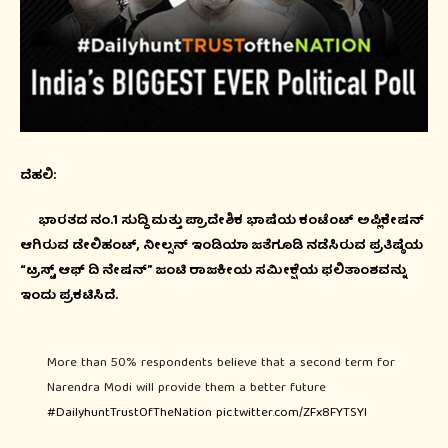
ದೆಹಲಿ:
ಭಾರತದ ನಂ.1 ಸುದ್ದಿ ಮತ್ತು ಪ್ರಾದೇಶಿಕ ಭಾಷೆಯ ಕಂಟೆಂಟ್ ಅಪ್ಲಿಕೇಷನ್
ಆಗಿರುವ ಡೇಲಿಹಂಟ್, ನೀಲ್ಸನ್ ಇಂಡಿಯಾ ಜತೆಗೂಡಿ ನಡೆಸಿರುವ ಪ್ರತಿಷ್ಠೆಯ
“ಟ್ರಸ್ಟ್ ಆಫ್ ದಿ ನೇಷನ್” ಜಂಟಿ ರಾಜಕೀಯ ಸಮೀಕ್ಷೆಯ ಫಲಿತಾಂಶವನ್ನು
ಇಂದು ಪ್ರಕಟಿಸಿದೆ.
More than 50% respondents believe that a second term for
Narendra Modi will provide them a better future
#DailyhuntTrustOfTheNation
pic.twitter.com/ZFx8FYTSYl