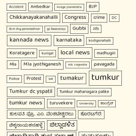
BJP
Ambedkar
Accident
Araga jnanendra
Chikkanayakanahalli
Congress
crime
DC
Gubbi
Jds
dcm dr.g.parameshwar
gs basavaraju
kannada news
karnataka
kodigenahalli
local news
Koratagere
madhugiri
kunigal
Mla jyothiganesh
pavagada
Mla
mlc r.rajendra
tumkur
tumakur
Protest
Police
SIR
Tumkur dc yspatil
Tumkur mahanagara palike
tumkur news
turuvekere
ಕಾಂಗ್ರೆಸ್
University
ಕುಲಪತಿ ಪ್ರೊ. ಎಂ. ವೆಂಕಟೇಶ್ವರಲು
ಕೊರಟಗೆರೆ:
ಜಿಲ್ಲಾಡಳಿತ
ಚಿಕ್ಕನಾಯಕನಹಳ್ಳಿ