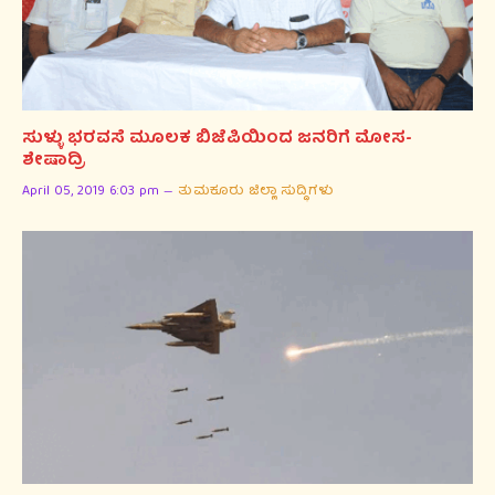
ಸುಳ್ಳು ಭರವಸೆ ಮೂಲಕ ಬಿಜೆಪಿಯಿಂದ ಜನರಿಗೆ ಮೋಸ-
ಶೇಷಾದ್ರಿ
April 05, 2019 6:03 pm
ತುಮಕೂರು ಜಿಲ್ಲಾ ಸುದ್ಧಿಗಳು