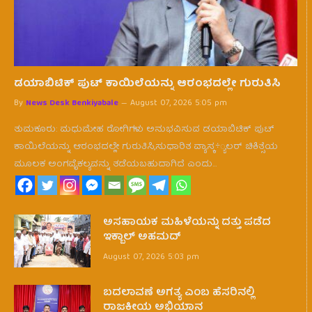
ಡಯಾಬಿಟಿಕ್ ಪುಟ್ ಕಾಯಿಲೆಯನ್ನು ಆರಂಭದಲ್ಲೇ ಗುರುತಿಸಿ
By
News Desk Benkiyabale
August 07, 2026 5:05 pm
ತುಮಕೂರು: ಮಧುಮೇಹ ರೋಗಿಗಳು ಅನುಭವಿಸುವ ಡಯಾಬಿಟಿಕ್ ಪುಟ್
ಕಾಯಿಲೆಯನ್ನು ಆರಂಭದಲ್ಲೇ ಗುರುತಿಸಿ,ಸುಧಾರಿತ ವ್ಯಾಸ್ಕ÷್ಯಲರ್ ಚಿಕಿತ್ಸೆಯ
ಮೂಲಕ ಅಂಗವೈಕಲ್ಯವನ್ನು ತಡೆಯಬಹುದಾಗಿದೆ ಎಂದು…
ಅಸಹಾಯಕ ಮಹಿಳೆಯನ್ನು ದತ್ತು ಪಡೆದ
ಇಕ್ಬಾಲ್ ಅಹಮದ್
August 07, 2026 5:03 pm
ಬದಲಾವಣೆ ಅಗತ್ಯ ಎಂಬ ಹೆಸರಿನಲ್ಲಿ
ರಾಜಕೀಯ ಅಭಿಯಾನ