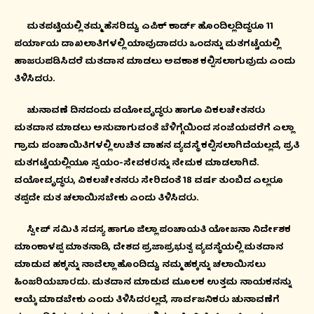
ಮತಪಟ್ಟಿಯಲ್ಲಿ ತಮ್ಮ ಹೆಸರಿದ್ದು, ಎಪಿಕ್ ಕಾರ್ಡ್ ಹೊಂದಿಲ್ಲದಿದ್ದರೂ 11
ಪರ್ಯಾಯ ದಾಖಲಾತಿಗಳಲ್ಲಿ ಯಾವುದಾದರು ಒಂದನ್ನು ಮತಗಟ್ಟೆಯಲ್ಲಿ
ಹಾಜರುಪಡಿಸಿದರೆ ಮತದಾನ ಮಾಡಲು ಅವಕಾಶ ಕಲ್ಪಿಸಲಾಗುವುದು ಎಂದು
ತಿಳಿಸಿದರು.
ಚುನಾವಣೆ ದಿನದಂದು ವಯೋವೃದ್ಧರು ಹಾಗೂ ವಿಕಲಚೇತನರು
ಮತದಾನ ಮಾಡಲು ಅನುವಾಗುವಂತೆ ಬೆಳಿಗ್ಗೆಯಿಂದ ಸಂಜೆಯವರೆಗೆ ಎಲ್ಲಾ
ಗ್ರಾಮ ಪಂಚಾಯಿತಿಗಳಲ್ಲಿ ಉಚಿತ ವಾಹನ ವ್ಯವಸ್ಥೆ ಕಲ್ಪಿಸಲಾಗಿದೆಯಲ್ಲದೆ, ಪ್ರತಿ
ಮತಗಟ್ಟೆಯಲ್ಲಿಯೂ ಸ್ವಯಂ-ಸೇವಕರನ್ನು ನೇಮಕ ಮಾಡಲಾಗಿದೆ.
ವಯೋವೃದ್ಧರು, ವಿಕಲಚೇತನರು ಸೇರಿದಂತೆ 18 ವರ್ಷ ತುಂಬಿದ ಎಲ್ಲರೂ
ತಪ್ಪದೇ ಮತ ಚಲಾಯಿಸಬೇಕು ಎಂದು ತಿಳಿಸಿದರು.
ಸ್ವೀಪ್ ಸಮಿತಿ ಸದಸ್ಯ ಹಾಗೂ ಜಿಲ್ಲಾ ಪಂಚಾಯತಿ ಯೋಜನಾ ನಿರ್ದೇಶಕ
ಮಾಂಕಾಳಪ್ಪ ಮಾತನಾಡಿ, ದೇಶದ ಪ್ರಜಾಪ್ರಭುತ್ವ ವ್ಯವಸ್ಥೆಯಲ್ಲಿ ಮತದಾನ
ಮಾಡುವ ಹಕ್ಕನ್ನು ನಾವೆಲ್ಲಾ ಹೊಂದಿದ್ದು, ನಮ್ಮ ಹಕ್ಕನ್ನು ಚಲಾಯಿಸಲು
ಹಿಂಜರಿಯಬಾರದು. ಮತದಾನ ಮಾಡುವ ಮೂಲಕ ಉತ್ತಮ ನಾಯಕನನ್ನು
ಆಯ್ಕೆ ಮಾಡಬೇಕು ಎಂದು ತಿಳಿಸಿದರಲ್ಲದೆ, ಸಾರ್ವಜನಿಕರು ಚುನಾವಣೆಗೆ