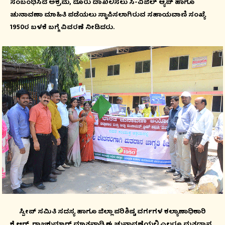
ಸಂಬಂಧಿಸಿದ ಅಕ್ರಮ, ದೂರು ದಾಖಲಿಸಲು ಸಿ-ವಿಜಿಲ್ ಆ್ಯಪ್ ಹಾಗೂ
ಚುನಾವಣಾ ಮಾಹಿತಿ ಪಡೆಯಲು ಸ್ಥಾಪಿಸಲಾಗಿರುವ ಸಹಾಯವಾಣಿ ಸಂಖ್ಯೆ
1950ರ ಬಳಕೆ ಬಗ್ಗೆ ವಿವರಣೆ ನೀಡಿದರು.
ಸ್ವೀಪ್ ಸಮಿತಿ ಸದಸ್ಯ ಹಾಗೂ ಜಿಲ್ಲಾ ಪರಿಶಿಷ್ಟ ವರ್ಗಗಳ ಕಲ್ಯಾಣಾಧಿಕಾರಿ
ಕೆ.ಆರ್. ರಾಜಕುಮಾರ್ ಮಾತನಾಡಿ ಈ ಚುನಾವಣೆಯಲ್ಲಿ ಎಲ್ಲರೂ ಮತದಾನ