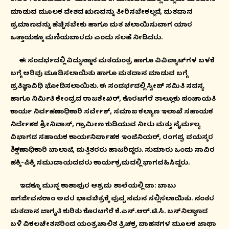
ಮಾಡುವ ಮೂಲಕ ದೇಶದ ಋಣವನ್ನು ತೀರಿಸಬೇಕಲ್ಲದೆ, ಮತದಾನ
ಪ್ರಮಾಣವನ್ನು ಹೆಚ್ಚಿಸಬೇಕು ಹಾಗೂ ಮತ ಚಲಾಯಿಸುವಾಗ ಯಾರ
ಒತ್ತಾಯಕ್ಕೂ ಮಣಿಯಬಾರದು ಎಂದು ಸಲಹೆ ನೀಡಿದರು.
ಈ ಸಂದರ್ಭದಲ್ಲಿ ವಿದ್ಯುನ್ಮಾನ ಮತಯಂತ್ರ ಹಾಗೂ ವಿವಿಪ್ಯಾಟ್‍ಗಳ ಬಳಕೆ
ಬಗ್ಗೆ ಅರಿವು ಮೂಡಿಸಲಾಯಿತು ಹಾಗೂ ಮತದಾನ ಮಾಡುವ ಬಗ್ಗೆ
ಪ್ರತಿಜ್ಞಾವಿಧಿ ಭೋದಿಸಲಾಯಿತು. ಈ ಸಂದರ್ಭದಲ್ಲಿ ಸ್ವೀಪ್ ಸಮಿತಿ ಸದಸ್ಯ
ಹಾಗೂ ನಿರ್ಮಿತಿ ಕೇಂದ್ರದ ರಾಜಶೇಖರ್, ಕೊರಟಗೆರೆ ತಾಲ್ಲೂಕು ಪಂಚಾಯತಿ
ಕಾರ್ಯ ನಿರ್ವಹಣಾಧಿಕಾರಿ ಸರ್ವೇಶ್, ಸಮಾಜ ಕಲ್ಯಾಣ ಇಲಾಖೆ ಸಹಾಯಕ
ನಿರ್ದೇಶಕ ಶ್ರೀನಿವಾಸ್, ಗ್ರಾಮೀಣ ಕುಡಿಯುವ ನೀರು ಮತ್ತು ನೈರ್ಮಲ್ಯ
ವಿಭಾಗದ ಸಹಾಯಕ ಕಾರ್ಯನಿರ್ವಾಹಕ ಇಂಜಿನಿಯರ್, ರಂಗಪ್ಪ, ವಯಸ್ಕರ
ಶಿಕ್ಷಣಾಧಿಕಾರಿ ಬಾಲಾಜಿ, ಮತ್ತಿತರರು ಹಾಜರಿದ್ದರು. ಸುಮಾರು ಒಂದು ಸಾವಿರ
ಹಕ್ಕಿ-ಪಿಕ್ಕಿ ಸಮುದಾಯದವರು ಕಾರ್ಯಕ್ರಮದಲ್ಲಿ ಭಾಗವಹಿಸಿದ್ದರು.
ಇದಕ್ಕೂ ಮುನ್ನ ಕಾಶಾಪುರ ಆಶ್ರಮ ಶಾಲೆಯಲ್ಲಿ ಡಾ: ಬಾಬು
ಜಗಜೀವನರಾಂ ಅವರ ಭಾವಚಿತ್ರಕ್ಕೆ ಪುಷ್ಪ ನಮನ ಸಲ್ಲಿಸಲಾಯಿತು. ನಂತರ
ಮತದಾನ ಜಾಗೃತಿ ಕುರಿತು ಕೊರಟಗೆರೆ ಕೆ.ಎಸ್.ಆರ್.ಟಿ.ಸಿ. ಬಸ್‍ನಿಲ್ದಾಣದ
ಬಳಿ ವಿಕಲಚೇತನರಿಂದ ಯಂತ್ರಚಾಲಿತ ತ್ರಿಚಕ್ರ ವಾಹನಗಳ ಮೂಲಕ ಜಾಥಾ