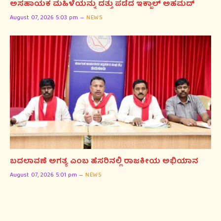
ಅಸಹಾಯಕ ಮಹಿಳೆಯನ್ನು ದತ್ತು ಪಡೆದ ಇಕ್ಬಾಲ್ ಅಹಮದ್
August 07, 2026 5:03 pm
NEWS
ಬದಲಾವಣೆ ಅಗತ್ಯ ಎಂಬ ಹೆಸರಿನಲ್ಲಿ ರಾಜಕೀಯ ಅಭಿಯಾನ
August 07, 2026 5:01 pm
NEWS