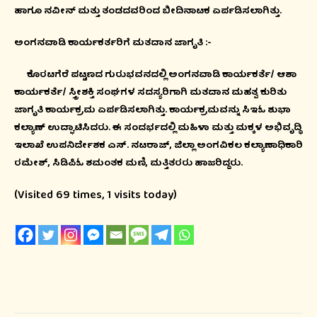
ಹಾಗೂ ನವೀನ್ ಮತ್ತು ತಂಡದವರಿಂದ ಬೀದಿನಾಟಕ ಏರ್ಪಡಿಸಲಾಗಿತ್ತು.
ಅಂಗನವಾಡಿ ಕಾರ್ಯಕರ್ತರಿಗೆ ಮತದಾನ ಜಾಗೃತಿ :-
ಕೊರಟಗೆರೆ ಪಟ್ಟಣದ ಗುರುಭವನದಲ್ಲಿ ಅಂಗನವಾಡಿ ಕಾರ್ಯಕರ್ತೆ/ ಆಶಾ
ಕಾರ್ಯಕರ್ತೆ/ ಸ್ತ್ರೀಶಕ್ತಿ ಸಂಘಗಳ ಸದಸ್ಯರಿಗಾಗಿ ಮತದಾನ ಮಹತ್ವ ಕುರಿತು
ಜಾಗೃತಿ ಕಾರ್ಯಕ್ರಮ ಏರ್ಪಡಿಸಲಾಗಿತ್ತು. ಕಾರ್ಯಕ್ರಮವನ್ನು ಸಿಇಓ ಶುಭಾ
ಕಲ್ಯಾಣ್ ಉದ್ಘಾಟಿಸಿದರು. ಈ ಸಂದರ್ಭದಲ್ಲಿ ಮಹಿಳಾ ಮತ್ತು ಮಕ್ಕಳ ಅಭಿವೃದ್ಧಿ
ಇಲಾಖೆ ಉಪನಿರ್ದೇಶಕ ಎಸ್. ನಟರಾಜ್, ಜಿಲ್ಲಾ ಅಂಗವಿಕಲ ಕಲ್ಯಾಣಾಧಿಕಾರಿ
ರಮೇಶ್, ಸಿಡಿಪಿಓ ಶಮಂತಕ ಮಣಿ, ಮತ್ತಿತರರು ಹಾಜರಿದ್ದರು.
(Visited 69 times, 1 visits today)