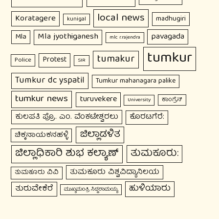
local news
Koratagere
madhugiri
kunigal
Mla jyothiganesh
pavagada
Mla
mlc r.rajendra
tumkur
tumakur
Protest
Police
SIR
Tumkur dc yspatil
Tumkur mahanagara palike
tumkur news
turuvekere
ಕಾಂಗ್ರೆಸ್
University
ಕುಲಪತಿ ಪ್ರೊ. ಎಂ. ವೆಂಕಟೇಶ್ವರಲು
ಕೊರಟಗೆರೆ:
ಜಿಲ್ಲಾಡಳಿತ
ಚಿಕ್ಕನಾಯಕನಹಳ್ಳಿ
ಜಿಲ್ಲಾಧಿಕಾರಿ ಶುಭ ಕಲ್ಯಾಣ್
ತುಮಕೂರು:
ತುಮಕೂರು ವಿಶ್ವವಿದ್ಯಾನಿಲಯ
ತುಮಕೂರು ವಿವಿ
ಹುಳಿಯಾರು
ತುರುವೇಕೆರೆ
ಮುಖ್ಯಮಂತ್ರಿ ಸಿದ್ದರಾಮಯ್ಯ