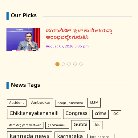
Our Picks
ಡಯಾಬಿಟಿಕ್ ಪುಟ್ ಕಾಯಿಲೆಯನ್ನು
ಆರಂಭದಲ್ಲೇ ಗುರುತಿಸಿ
August 07, 2026 5:05 pm
News Tags
BJP
Ambedkar
Accident
Araga jnanendra
Chikkanayakanahalli
Congress
crime
DC
Gubbi
Jds
dcm dr.g.parameshwar
gs basavaraju
kannada news
karnataka
kodigenahalli