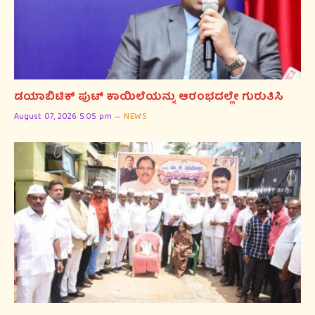
ಡಯಾಬಿಟಿಕ್ ಪುಟ್ ಕಾಯಿಲೆಯನ್ನು ಆರಂಭದಲ್ಲೇ ಗುರುತಿಸಿ
August 07, 2026 5:05 pm
NEWS