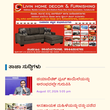
ತಾಜಾ ಸುದ್ಧಿಗಳು
ಡಯಾಬಿಟಿಕ್ ಪುಟ್ ಕಾಯಿಲೆಯನ್ನು
ಆರಂಭದಲ್ಲೇ ಗುರುತಿಸಿ
August 07, 2026 5:05 pm
ಅಸಹಾಯಕ ಮಹಿಳೆಯನ್ನು ದತ್ತು ಪಡೆದ