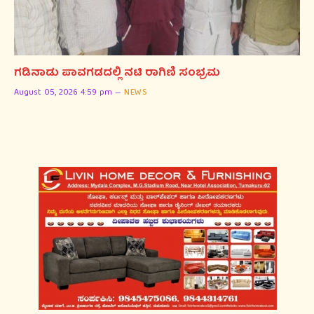
ಗಡಿನಾಡು ಪಾವಗಡದಲ್ಲಿ ನಟಿ ರಾಗಿಣಿ ಸಂಭ್ರಮ
August 05, 2026 4:59 pm
NEWS