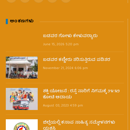
ಅಂಕಣಗಳು
ಬಡವರ ಗೋಳು ಕೇಳುವರ‍್ಯಾರು
June 15, 2026 5:20 pm
ಬಡವರ ಕಣ್ಣೀರು ತರಿಸುತ್ತಿರುವ ಪಡಿತರ
November 21, 2024 6:06 pm
ಶಕ್ತಿ ಯೋಜನೆ : ರಸ್ತೆ ಸಾರಿಗೆ ನಿಗಮಕ್ಕೆ ೨೪.೪೨
ಕೋಟಿ ಆದಾಯ
August 03, 2023 4:59 pm
ಜಿಲ್ಲೆಯಲ್ಲಿ ಕಸಾಪ ಸಾಹಿತ್ಯ ಸಮ್ಮೇಳನಗಳು
ಯಶಸ್ವಿ