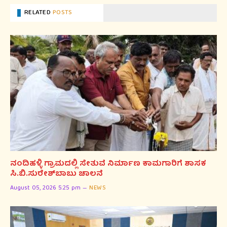
RELATED
POSTS
ನಂದಿಹಳ್ಳಿ ಗ್ರಾಮದಲ್ಲಿ ಸೇತುವೆ ನಿರ್ಮಾಣ ಕಾಮಗಾರಿಗೆ ಶಾಸಕ
ಸಿ.ಬಿ.ಸುರೇಶ್‌ಬಾಬು ಚಾಲನೆ
August 05, 2026 5:25 pm
NEWS