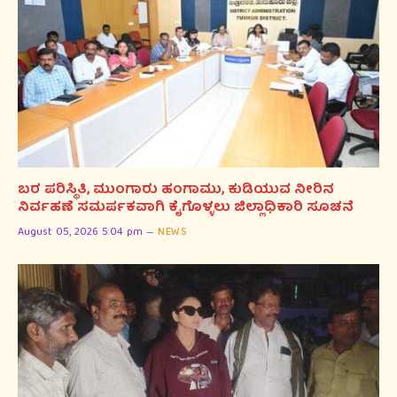
ಬರ ಪರಿಸ್ಥಿತಿ, ಮುಂಗಾರು ಹಂಗಾಮು, ಕುಡಿಯುವ ನೀರಿನ
ನಿರ್ವಹಣೆ ಸಮರ್ಪಕವಾಗಿ ಕೈಗೊಳ್ಳಲು ಜಿಲ್ಲಾಧಿಕಾರಿ ಸೂಚನೆ
August 05, 2026 5:04 pm
NEWS