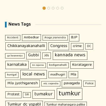
News Tags
BJP
Ambedkar
Accident
Araga jnanendra
Chikkanayakanahalli
Congress
crime
DC
kannada news
Gubbi
Jds
gs basavaraju
karnataka
Koratagere
kodigenahalli
Kn rajanna
local news
Mla
madhugiri
kunigal
Mla jyothiganesh
pavagada
Police
mlc r.rajendra
tumkur
tumakur
Protest
SIR
Tumkur dc yspatil
Tumkur mahanagara palike