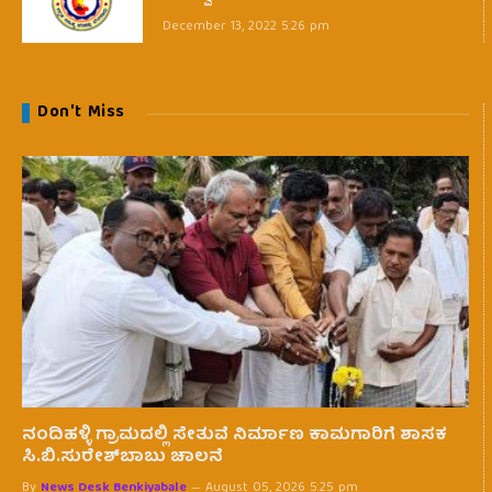
December 13, 2022 5:26 pm
Don't Miss
ನಂದಿಹಳ್ಳಿ ಗ್ರಾಮದಲ್ಲಿ ಸೇತುವೆ ನಿರ್ಮಾಣ ಕಾಮಗಾರಿಗೆ ಶಾಸಕ
ಸಿ.ಬಿ.ಸುರೇಶ್‌ಬಾಬು ಚಾಲನೆ
By
News Desk Benkiyabale
August 05, 2026 5:25 pm