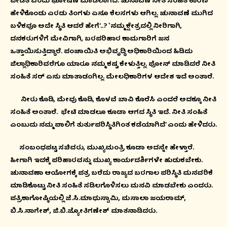
ಪೀಡಿತ ಎಂದು ಘೋಷಣೆ ಮಾಡಲಾಗಿದೆ. ಚುನಾವಣೆ ನೀತಿ ಸಂಹಿತೆ ಕಾರಣ
ಹೇಳಿಕೊಂಡು ಎರಡು ತಿಂಗಳು ಏನೂ ಕೆಲಸಗಳು ಆಗಿಲ್ಲ. ಚುನಾವಣೆ ಮುಗಿದ
ಬಳಿಕವೂ ಅದೇ ಸ್ಥಿತಿ ಆದರೆ ಹೇಗೆ’..?
`ನಮ್ಮ ಕ್ಷೇತ್ರದಲ್ಲಿ ನೀರಿಗಾಗಿ,
ದನಕರುಗಳಿಗೆ ಮೇವಿಗಾಗಿ, ಬರಪರಿಹಾರ ಕಾಮಗಾರಿಗೆ ಜನ
ಒತ್ತಾಯಿಸುತ್ತಿದ್ದಾರೆ. ಪಂಚಾಯಿತಿ ಅಭಿವೃದ್ಧಿ ಅಧಿಕಾರಿಯಿಂದ ಹಿಡಿದು
ಜಿಲ್ಲಾಧಿಕಾರಿವರೆಗೂ ಯಾರೂ ನಮ್ಮ ಕಷ್ಟ ಕೇಳುತ್ತಿಲ್ಲ. ಫೋನ್ ಮಾಡಿದರೆ ನೀತಿ
ಸಂಹಿತೆ ಸರ್ ಏನು ಮಾತಾಡಂಗಿಲ್ಲ. ಮೇಲಧಿಕಾರಿಗಳ ಆದೇಶ ಇದೆ ಅಂತಾರೆ.
ನೀರು ಕೊಡಿ, ಮೇವು ಕೊಡಿ, ಕೊಳವೆ ಬಾವಿ ಕೊರೆಸಿ ಎಂದರೆ ಅದಕ್ಕೂ ನೀತಿ
ಸಂಹಿತೆ ಅಂತಾರೆ.
ಭೇಟಿ ಮಾಡಲೂ ಕೂಡಾ ಆಗದ ಸ್ಥಿತಿ ಇದೆ. ನೀತಿ ಸಂಹಿತೆ
ಎಂಬುದು ನಮ್ಮ ಪಾಲಿಗೆ ತುರ್ತುಪರಿಸ್ಥಿತಿಗಿಂತ ಕಡೆಯಾಗಿದೆ’ ಎಂದು ಹೇಳಿದರು.
ಸಂಬಂಧಪಟ್ಟ ಸಚಿವರು, ಮುಖ್ಯಮಂತ್ರಿ ಕೂಡಾ ಅದನ್ನೇ ಹೇಳ್ತಾರೆ.
ಹೀಗಾಗಿ ಇದಕ್ಕೆ ಪರಿಹಾರವನ್ನು ಮುಖ್ಯ ಕಾರ್ಯದರ್ಶಿಗಳೇ ಹುಡುಕಬೇಕು.
ಚುನಾವಣಾ ಆಯೋಗಕ್ಕೆ ಪತ್ರ ಬರೆದು ರಾಜ್ಯದ ಬರಗಾಲ ಪರಿಸ್ಥಿತಿ ಮನವರಿಕೆ
ಮಾಡಿಕೊಟ್ಟು ನೀತಿ ಸಂಹಿತೆ ಸಡಿಲಗೊಳಿಸಲು ಮನವಿ ಮಾಡಬೇಕು ಎಂದರು.
ಪತ್ರಿಕಾಗೋಷ್ಠಿಯಲ್ಲಿ ಜೆ.ಸಿ.ಮಾಧುಸ್ವಾಮಿ, ಮಸಾಲಾ ಜಯರಾಮ್,
ಬಿ.ಸಿ.ನಾಗೇಶ್, ಜಿ.ಬಿ.ಜ್ಯೋತಿಗಣೇಶ್ ಮಾತನಾಡಿದರು.