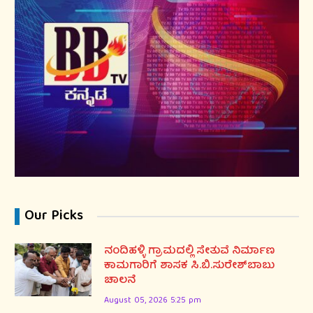
Our Picks
ನಂದಿಹಳ್ಳಿ ಗ್ರಾಮದಲ್ಲಿ ಸೇತುವೆ ನಿರ್ಮಾಣ
ಕಾಮಗಾರಿಗೆ ಶಾಸಕ ಸಿ.ಬಿ.ಸುರೇಶ್‌ಬಾಬು
ಚಾಲನೆ
August 05, 2026 5:25 pm