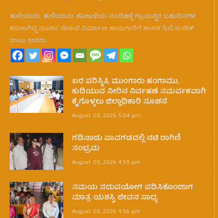
ಹುಳಿಯಾರು: ಹುಳಿಯಾರು ಹೋಬಳಿಯ ನಂದಿಹಳ್ಳಿ ಗ್ರಾಮಸ್ಥರ ಬಹುದಿನಗಳ
ಕನಸಾಗಿದ್ದ ನೂತನ ಸೇತುವೆ ನಿರ್ಮಾಣ ಕಾಮಗಾರಿಗೆ ಶಾಸಕ ಸಿ.ಬಿ.ಸುರೇಶ್
ಬಾಬು ಅವರು…
ಬರ ಪರಿಸ್ಥಿತಿ, ಮುಂಗಾರು ಹಂಗಾಮು,
ಕುಡಿಯುವ ನೀರಿನ ನಿರ್ವಹಣೆ ಸಮರ್ಪಕವಾಗಿ
ಕೈಗೊಳ್ಳಲು ಜಿಲ್ಲಾಧಿಕಾರಿ ಸೂಚನೆ
August 05, 2026 5:04 pm
ಗಡಿನಾಡು ಪಾವಗಡದಲ್ಲಿ ನಟಿ ರಾಗಿಣಿ
ಸಂಭ್ರಮ
August 05, 2026 4:59 pm
ಸಮಯ ಸದುಪಯೋಗ ಪಡಿಸಿಕೊಂಡಾಗ
ಮಾತ್ರ ಯಶಸ್ವಿ ಜೀವನ ಸಾಧ್ಯ
August 05, 2026 4:56 pm