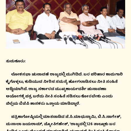
ತುಮಕೂರು:
ಲೋಕಸಭಾ ಚುನಾವಣೆ ರಾಜ್ಯದಲ್ಲಿ ಮುಗಿದಿದೆ. ಬರ ಪರಿಹಾರ ಕಾಮಗಾರಿ
ಕೈಗೊಳ್ಳಲು, ಕುಡಿಯುವ ನೀರಿನ ಸಮಸ್ಯೆ ಹೋಗಲಾಡಿಸಲು ನೀತಿ ಸಂಹಿತೆ
ಅಡ್ಡಿಯಾಗಿದೆ. ರಾಜ್ಯ ಸರ್ಕಾರದ ಮುಖ್ಯಕಾರ್ಯದರ್ಶಿ ಚುನಾವಣಾ
ಆಯೋಗಕ್ಕೆ ಪತ್ರ ಬರೆದು ನೀತಿ ಸಂಹಿತೆ ಸಡಿಸಲು ಕೋರಬೇಕು ಎಂದು
ಜಿಲ್ಲೆಯ ಬಿಜೆಪಿ ಶಾಸಕರು ಒತ್ತಾಯ ಮಾಡಿದ್ದಾರೆ.
ಪತ್ರಿಕಾಗೋಷ್ಠಿಯಲ್ಲಿ ಮಾತನಾಡಿದ ಜೆ.ಸಿ.ಮಾಧುಸ್ವಾಮಿ, ಬಿ.ಸಿ.ನಾಗೇಶ್,
ಮಸಾಲಾ ಜಯರಾಮ್, ಜ್ಯೋತಿಗಣೇಶ್, ‘ರಾಜ್ಯದಲ್ಲಿ 126 ತಾಲ್ಲೂಕು ಬರ