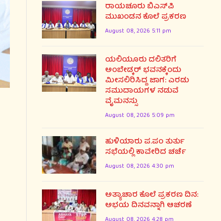
ರಾಯಚೂರು ಬಿಎಸ್‌ಪಿ
ಮುಖಂಡನ ಕೊಲೆ ಪ್ರಕರಣ
August 08, 2026 5:11 pm
ಯಲಿಯೂರು ದಲಿತರಿಗೆ
ಅಂಬೇಡ್ಕರ್ ಭವನಕ್ಕೆಂದು
ಮೀಸಲಿರಿಸಿದ್ದ ಜಾಗ: ಎರಡು
ಸಮುದಾಯಗಳ ನಡುವೆ
ವೈಮನಸ್ಸು
August 08, 2026 5:09 pm
ಹುಳಿಯಾರು ಪ.ಪಂ ತುರ್ತು
ಸಭೆಯಲ್ಲಿ ಕಾವೇರಿದ ಚರ್ಚೆ
August 08, 2026 4:30 pm
ಅತ್ಯಾಚಾರ ಕೊಲೆ ಪ್ರಕರಣ ದಿನ:
ಅಭಯ ದಿನವನ್ನಾಗಿ ಆಚರಣೆ
August 08, 2026 4:28 pm