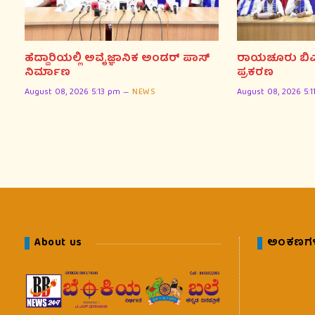
ಹೆದ್ದಾರಿಯಲ್ಲಿ ಅವೈಜ್ಞಾನಿಕ ಅಂಡರ್ ಪಾಸ್
ರಾಯಚೂರು ಬಿಎ
ನಿರ್ಮಾಣ
ಪ್ರಕರಣ
August 08, 2026 5:13 pm
NEWS
August 08, 2026 5:
About us
ಅಂಕಣಗ