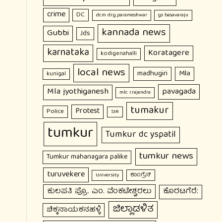
crime
DC
dcm dr.g.parameshwar
gs basavaraju
kannada news
Gubbi
Jds
karnataka
Koratagere
kodigenahalli
local news
Mla
madhugiri
kunigal
Mla jyothiganesh
pavagada
mlc r.rajendra
tumakur
Protest
Police
SIR
tumkur
Tumkur dc yspatil
tumkur news
Tumkur mahanagara palike
turuvekere
ಕಾಂಗ್ರೆಸ್
University
ಕುಲಪತಿ ಪ್ರೊ. ಎಂ. ವೆಂಕಟೇಶ್ವರಲು
ಕೊರಟಗೆರೆ:
ಜಿಲ್ಲಾಡಳಿತ
ಚಿಕ್ಕನಾಯಕನಹಳ್ಳಿ