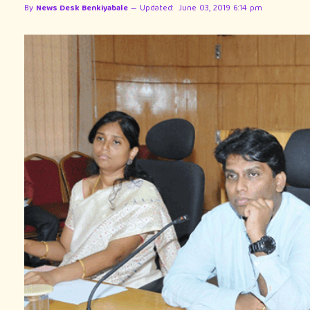
By
News Desk Benkiyabale
Updated:
June 03, 2019 6:14 pm