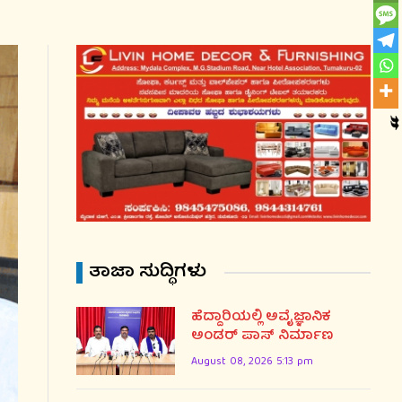
ತಾಜಾ ಸುದ್ಧಿಗಳು
ಹೆದ್ದಾರಿಯಲ್ಲಿ ಅವೈಜ್ಞಾನಿಕ
ಅಂಡರ್ ಪಾಸ್ ನಿರ್ಮಾಣ
August 08, 2026 5:13 pm