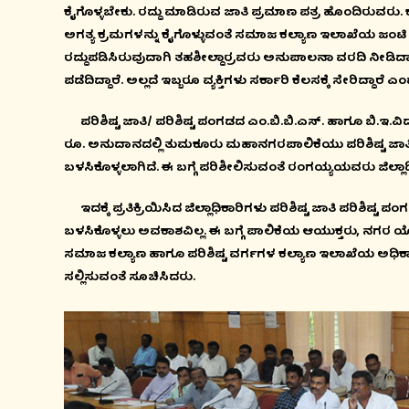
ಕೈಗೊಳ್ಳಬೇಕು. ರದ್ದು ಮಾಡಿರುವ ಜಾತಿ ಪ್ರಮಾಣ ಪತ್ರ ಹೊಂದಿರುವರು. 
ಅಗತ್ಯ ಕ್ರಮಗಳನ್ನು ಕೈಗೊಳ್ಳುವಂತೆ ಸಮಾಜ ಕಲ್ಯಾಣ ಇಲಾಖೆಯ ಜಂಟಿ 
ರದ್ದುಪಡಿಸಿರುವುದಾಗಿ ತಹಶೀಲ್ದಾರ್‍ರವರು ಅನುಪಾಲನಾ ವರದಿ ನೀಡಿದ್
ಪಡೆದಿದ್ದಾರೆ. ಅಲ್ಲದೆ ಇಬ್ಬರೂ ವ್ಯಕ್ತಿಗಳು ಸರ್ಕಾರಿ ಕೆಲಸಕ್ಕೆ ಸೇರಿದ್
ಪರಿಶಿಷ್ಟ ಜಾತಿ/ ಪರಿಶಿಷ್ಟ ಪಂಗಡದ ಎಂ.ಬಿ.ಬಿ.ಎಸ್. ಹಾಗೂ ಬಿ.ಇ.ವಿದ್ಯ
ರೂ. ಅನುದಾನದಲ್ಲಿ ತುಮಕೂರು ಮಹಾನಗರಪಾಲಿಕೆಯು ಪರಿಶಿಷ್ಟ ಜಾತ
ಬಳಸಿಕೊಳ್ಳಲಾಗಿದೆ. ಈ ಬಗ್ಗೆ ಪರಿಶೀಲಿಸುವಂತೆ ರಂಗಯ್ಯಯವರು ಜಿಲ್ಲ
ಇದಕ್ಕೆ ಪ್ರತಿಕ್ರಿಯಿಸಿದ ಜಿಲ್ಲಾಧಿಕಾರಿಗಳು ಪರಿಶಿಷ್ಟ ಜಾತಿ ಪರಿಶಿಷ್ಟ ಪ
ಬಳಸಿಕೊಳ್ಳಲು ಅವಕಾಶವಿಲ್ಲ. ಈ ಬಗ್ಗೆ ಪಾಲಿಕೆಯ ಆಯುಕ್ತರು, ನಗರ ಯ
ಸಮಾಜ ಕಲ್ಯಾಣ ಹಾಗೂ ಪರಿಶಿಷ್ಟ ವರ್ಗಗಳ ಕಲ್ಯಾಣ ಇಲಾಖೆಯ ಅಧಿಕಾರ
ಸಲ್ಲಿಸುವಂತೆ ಸೂಚಿಸಿದರು.