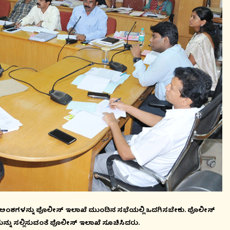
ಅತ್ಯಾಚಾರ ಕೊಲೆ ಪ್ರಕರ
ಅಭಯ ದಿನವನ್ನಾಗಿ ಆಚ
August 08, 2026 4:28 pm
ಕಿಅಂಶಗಳನ್ನು ಪೊಲೀಸ್ ಇಲಾಖೆ ಮುಂದಿನ ಸಭೆಯಲ್ಲಿ ಒದಗಿಸಬೇಕು. ಪೊಲೀಸ್
ಯನ್ನು ಸಲ್ಲಿಸುವಂತೆ ಪೊಲೀಸ್ ಇಲಾಖೆ ಸೂಚಿಸಿದರು.