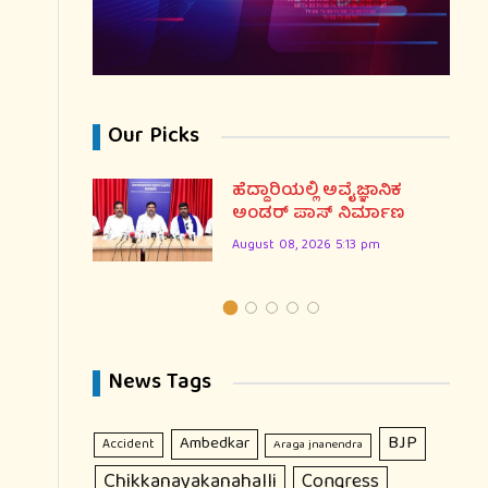
Our Picks
ಣ ದಿನ:
ಹೆದ್ದಾರಿಯಲ್ಲಿ ಅವೈಜ್ಞಾನಿಕ
ರಣೆ
ಅಂಡರ್ ಪಾಸ್ ನಿರ್ಮಾಣ
August 08, 2026 5:13 pm
News Tags
BJP
Ambedkar
Accident
Araga jnanendra
Chikkanayakanahalli
Congress