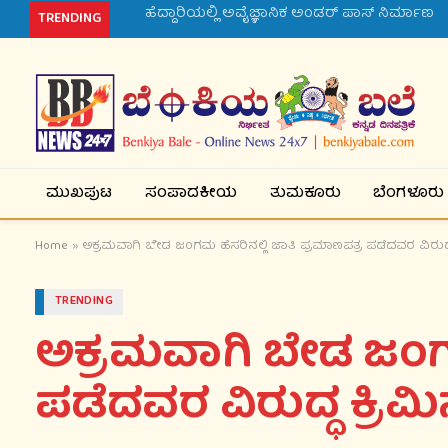
ರಾಯಚೂರು ಬಿಎಸ್‌ಪಿ ಮುಖಂಡನ ಕೊಲೆ ಪ್ರಕರಣ
TRENDING
ಮುಖಪುಟ
ಸಂಪಾದಕೀಯ
ತುಮಕೂರು
ಬೆಂಗಳೂರು
Home
»
ಅಕ್ರಮವಾಗಿ ಬೇಡ ಜಂಗಮ ಹೆಸರಿನಲ್ಲಿ ಜಾತಿ ಪ್ರಮಾಣಪತ್ರ ಪಡೆದವರ ವಿರುದ್ಧ
TRENDING
ಅಕ್ರಮವಾಗಿ ಬೇಡ ಜಂಗಮ
ಪಡೆದವರ ವಿರುದ್ಧ ಕ್ರಿಮ