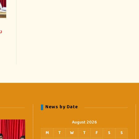
ು
News by Date
August 2026
M
T
W
T
F
S
S