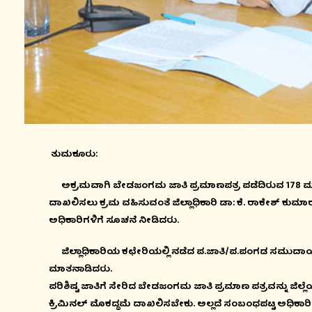
ತುಮಕೂರು:
ಅಕ್ರಮವಾಗಿ ಬೇಡಜಂಗಮ ಜಾತಿ ಪ್ರಮಾಣಪತ್ರ ಪಡೆದಿರುವ 178 ಮಂದ
ದಾಖಲಿಸಲು ಕ್ರಮ ವಹಿಸುವಂತೆ ಜಿಲ್ಲಾಧಿಕಾರಿ ಡಾ: ಕೆ. ರಾಕೇಶ್
ಅಧಿಕಾರಿಗಳಿಗೆ ಸೂಚನೆ ನೀಡಿದರು.
ಜಿಲ್ಲಾಧಿಕಾರಿಯ ಕಛೇರಿಯಲ್ಲಿ ನಡೆದ ಪ.ಜಾತಿ/ಪ.ಪಂಗಡ ಸಮುದಾಯಗಳ 
ಮಾತನಾಡಿದರು.
ಪರಿಶಿಷ್ಟ ಜಾತಿಗೆ ಸೇರಿದ ಬೇಡಜಂಗಮ ಜಾತಿ ಪ್ರಮಾಣ ಪತ್ರವನ್ನು ಜಿಲ್ಲ
ಕ್ರಿಮಿನಲ್ ಮೊಕದ್ದಮೆ ದಾಖಲಿಸಬೇಕು. ಅಲ್ಲದೆ ಸಂಬಂಧಪಟ್ಟ ಅಧಿಕಾ