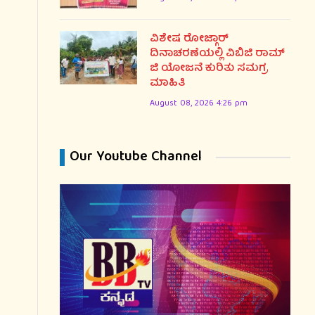
ವಿಶೇಷ ರೋಜ್ಗಾರ್
ದಿನಾಚರಣೆಯಲ್ಲಿ ವಿಬಿಜಿ ರಾಮ್
ಜಿ ಯೋಜನೆ ಕುರಿತು ಸಮಗ್ರ
ಮಾಹಿತಿ
August 08, 2026 4:26 pm
Our Youtube Channel