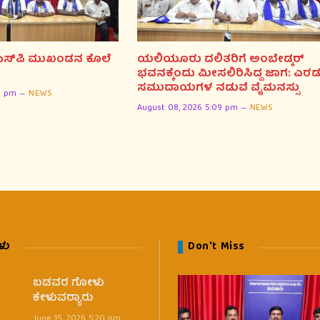
ಸ್‌ಪಿ ಮುಖಂಡನ ಕೊಲೆ
ಯಲಿಯೂರು ದಲಿತರಿಗೆ ಅಂಬೇಡ್ಕರ್
ಭವನಕ್ಕೆಂದು ಮೀಸಲಿರಿಸಿದ್ದ ಜಾಗ: ಎರಡ
ಸಮುದಾಯಗಳ ನಡುವೆ ವೈಮನಸ್ಸು
11 pm
NEWS
August 08, 2026 5:09 pm
NEWS
ಳು
Don't Miss
ಬಡವರ ಗೋಳು
ಕೇಳುವರ‍್ಯಾರು
June 15, 2026 5:20 pm