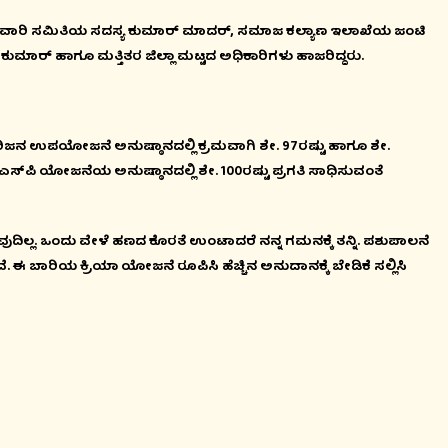
್ತುವಾರಿ ಸಮಿತಿಯ ಸದಸ್ಯ ಕುಮಾರ್ ಮಾದರ್, ಸಮಾಜ ಕಲ್ಯಾಣ ಇಲಾಖೆಯ ಜಂಟಿ
್‍ಕುಮಾರ್ ಹಾಗೂ ಮತ್ತಿತರ ಜಿಲ್ಲಾ ಮಟ್ಟದ ಅಧಿಕಾರಿಗಳು ಹಾಜರಿದ್ದರು.
ಿಜನ ಉಪಯೋಜನೆ ಅನುಷ್ಠಾನದಲ್ಲಿ ಕ್ರಮವಾಗಿ ಶೇ. 97ರಷ್ಟು ಹಾಗೂ ಶೇ.
 ಟಿಎಸ್‍ಪಿ ಯೋಜನೆಯ ಅನುಷ್ಠಾನದಲ್ಲಿ ಶೇ. 100ರಷ್ಟು ಪ್ರಗತಿ ಸಾಧಿಸುವಂತೆ
ಿಲ್ಲ. ಒಂದು ವೇಳೆ ಹಣದ ಕೊರತೆ ಉಂಟಾದರೆ ನನ್ನ ಗಮನಕ್ಕೆ ತನ್ನಿ. ಪಶುಪಾಲನೆ
. ಈ ಬಾರಿಯ ಕ್ರಿಯಾ ಯೋಜನೆ ರೂಪಿಸಿ ಹೆಚ್ಚಿನ ಅನುದಾನಕ್ಕೆ ಬೇಡಿಕೆ ಸಲ್ಲಿಸಿ