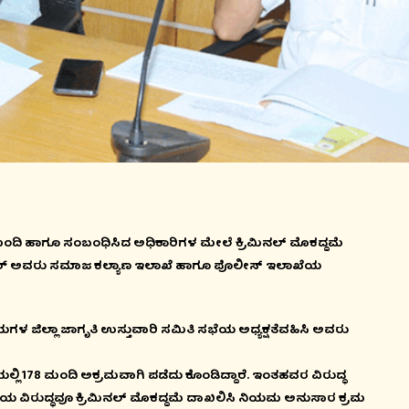
ಿ ಹಾಗೂ ಸಂಬಂಧಿಸಿದ ಅಧಿಕಾರಿಗಳ ಮೇಲೆ ಕ್ರಿಮಿನಲ್ ಮೊಕದ್ದಮೆ
 ಕುಮಾರ್ ಅವರು ಸಮಾಜ ಕಲ್ಯಾಣ ಇಲಾಖೆ ಹಾಗೂ ಪೊಲೀಸ್ ಇಲಾಖೆಯ
ಜಿಲ್ಲಾ ಜಾಗೃತಿ ಉಸ್ತುವಾರಿ ಸಮಿತಿ ಸಭೆಯ ಅಧ್ಯಕ್ಷತೆವಹಿಸಿ ಅವರು
ೆಯಲ್ಲಿ 178 ಮಂದಿ ಅಕ್ರಮವಾಗಿ ಪಡೆದು ಕೊಂಡಿದ್ದಾರೆ. ಇಂತಹವರ ವಿರುದ್ಧ
ರಿಯ ವಿರುದ್ಧವೂ ಕ್ರಿಮಿನಲ್ ಮೊಕದ್ದಮೆ ದಾಖಲಿಸಿ ನಿಯಮ ಅನುಸಾರ ಕ್ರಮ