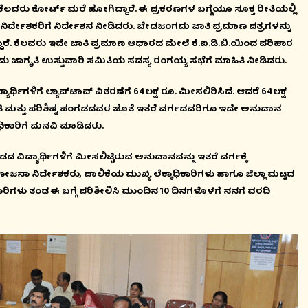
ಕೆಲವರು ಕೋರ್ಟ್ ಮರೆ ಹೋಗಿದ್ದಾರೆ. ಈ ಪ್ರಕರಣಗಳ ಬಗ್ಗೆಯೂ ಸೂಕ್ತ ರೀತಿಯಲ್ಲಿ
ನಿರ್ದೇಶಕರಿಗೆ ನಿರ್ದೇಶನ ನೀಡಿದರು. ಬೇಡಜಂಗಮ ಜಾತಿ ಪ್ರಮಾಣ ಪತ್ರಗಳನ್ನು
ದಾರೆ. ಕೆಲವರು ಇದೇ ಜಾತಿ ಪ್ರಮಾಣ ಆಧಾರದ ಮೇಲೆ ಕೆ.ಐ.ಡಿ.ಬಿ.ಯಿಂದ ಪರಿಹಾರ
ದಾರೆ ಎಂದು ಜಾಗೃತಿ ಉಸ್ತುವಾರಿ ಸಮಿತಿಯ ಸದಸ್ಯ ರಂಗಯ್ಯ ಸಭೆಗೆ ಮಾಹಿತಿ ನೀಡಿದರು.
ಾರ್ಥಿಗಳಿಗೆ ಲ್ಯಾಪ್‍ಟಾಪ್ ವಿತರಣೆಗೆ 64ಲಕ್ಷ ರೂ. ಮೀಸಲಿರಿಸಿದೆ. ಆದರೆ 64ಲಕ್ಷ
ಿ ಮತ್ತು ಪರಿಶಿಷ್ಟ ಪಂಗಡದವರ ಜೊತೆ ಇತರೆ ವರ್ಗದವರಿಗೂ ಇದೇ ಅನುದಾನ
ಾಧಿಕಾರಿಗೆ ಮನವಿ ಮಾಡಿದರು.
ಂಗಡದ ವಿದ್ಯಾರ್ಥಿಗಳಿಗೆ ಮೀಸಲಿಟ್ಟಿರುವ ಅನುದಾನವನ್ನು ಇತರೆ ವರ್ಗಕ್ಕೆ
ೋಜನಾ ನಿರ್ದೇಶಕರು, ಪಾಲಿಕೆಯ ಮುಖ್ಯ ಲೆಕ್ಕಾಧಿಕಾರಿಗಳು ಹಾಗೂ ಜಿಲ್ಲಾ ಮಟ್ಟದ
ಿಗಳು ತಂಡ ಈ ಬಗ್ಗೆ ಪರಿಶೀಲಿಸಿ ಮುಂದಿನ 10 ದಿನಗಳೊಳಗೆ ನನಗೆ ವರದಿ