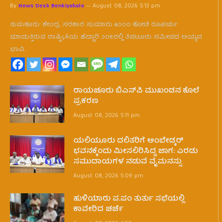
By
News Desk Benkiyabale
August 08, 2026 5:13 pm
ತುಮಕೂರು: ಕೇಂದ್ರ ಸರಕಾರ ಸುಮಾರು ೩೦೦೦ ಕೋಟಿ ರೂಖರ್ಚು
ಮಾಡುತ್ತಿರುವ ರಾಷ್ಟಿçÃಯ ಹೆದ್ದಾರಿ ೨೦೬ರಲ್ಲಿ ತಿಪಟೂರು ಸಮೀಪದ ಅಯ್ಯನ
ಭಾವಿ…
ರಾಯಚೂರು ಬಿಎಸ್‌ಪಿ ಮುಖಂಡನ ಕೊಲೆ
ಪ್ರಕರಣ
August 08, 2026 5:11 pm
ಯಲಿಯೂರು ದಲಿತರಿಗೆ ಅಂಬೇಡ್ಕರ್
ಭವನಕ್ಕೆಂದು ಮೀಸಲಿರಿಸಿದ್ದ ಜಾಗ: ಎರಡು
ಸಮುದಾಯಗಳ ನಡುವೆ ವೈಮನಸ್ಸು
August 08, 2026 5:09 pm
ಹುಳಿಯಾರು ಪ.ಪಂ ತುರ್ತು ಸಭೆಯಲ್ಲಿ
ಕಾವೇರಿದ ಚರ್ಚೆ