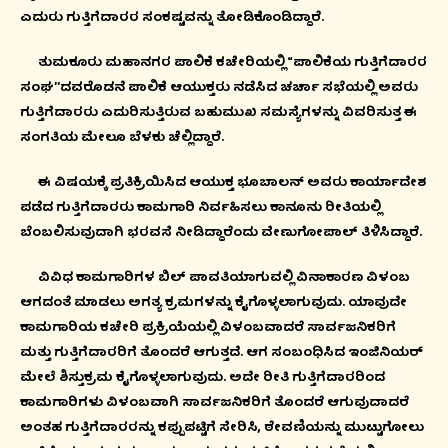
ಎದುರು ಗುತ್ತಿಗೆದಾರರ ಸಂಕಷ್ಟವನ್ನು ತೋಡಿಕೊಂಡಿದ್ದಾರೆ.
ತುಮಕೂರು ಮಹಾನಗರ ಪಾಲಿಕೆ ಕಚೇರಿಯಲ್ಲಿ “ಪಾಲಿಕೆಯ ಗುತ್ತಿಗೆದಾರರ
ಸಂಘ’’ದವರೊಡನೆ ಪಾಲಿಕೆ ಆಯುಕ್ತರು ನಡೆಸಿದ ಚರ್ಚಾ ಸಭೆಯಲ್ಲಿ ಅವರು
ಗುತ್ತಿಗೆದಾರರು ಎದುರಿಸುತ್ತಿರುವ ಬಹುಮುಖ ಸಮಸ್ಯೆಗಳನ್ನು ವಿವರಿಸುತ್ತ ಈ
ಸಂಗತಿಯ ಮೇಲೂ ಬೆಳಕು ಚೆಲ್ಲಿದ್ದಾರೆ.
ಈ ವಿಷಯಕ್ಕೆ ಪ್ರತಿಕ್ರಿಯಿಸಿದ ಆಯುಕ್ತ ಭೂಬಾಲನ್ ಅವರು ಕಾರ್ಯಾದೇಶ
ಪಡೆದ ಗುತ್ತಿಗೆದಾರರು ಕಾಮಗಾರಿ ನಿರ್ವಹಿಸಲು ಕಾನೂನು ರೀತಿಯಲ್ಲಿ
ಬೆಂಬಲಿಸುವುದಾಗಿ ಭರವಸೆ ನೀಡಿದ್ದಾರೆಂದು ವೇಣುಗೋಪಾಲ್ ತಿಳಿಸಿದ್ದಾರೆ.
ವಿವಿಧ ಕಾಮಗಾರಿಗಳ ಬಿಲ್ ಪಾವತಿಯಾಗುವಲ್ಲಿ ವಿನಾಕಾರಣ ವಿಳಂಬ
ಆಗದಂತೆ ಮಾಡಲು ಅಗತ್ಯ ಕ್ರಮಗಳನ್ನು ಕೈಗೊಳ್ಳಲಾಗುವುದು. ಯಾವುದೇ
ಕಾಮಗಾರಿಯ ಕಚೇರಿ ಪ್ರಕ್ರಿಯೆಯಲ್ಲಿ ವಿಳಂಬವಾದರೆ ಸಾರ್ವಜನಿಕರಿಗೆ
ಮತ್ತು ಗುತ್ತಿಗೆದಾರರಿಗೆ ತೊಂದರೆ ಆಗುತ್ತದೆ. ಆಗ ಸಂಬಂಧಿಸಿದ ಇಂಜಿನಿಯರ್
ಮೇಲೆ ಶಿಸ್ತುಕ್ರಮ ಕೈಗೊಳ್ಳಲಾಗುವುದು. ಅದೇ ರೀತಿ ಗುತ್ತಿಗೆದಾರರಿಂದ
ಕಾಮಗಾರಿಗಳು ವಿಳಂಬವಾಗಿ ಸಾರ್ವಜನಿಕರಿಗೆ ತೊಂದರೆ ಆಗುವುದಾದರೆ
ಅಂತಹ ಗುತ್ತಿಗೆದಾರರನ್ನು ಕಪ್ಪುಪಟ್ಟಿಗೆ ಸೇರಿಸಿ, ಠೇವಣಿಯನ್ನು ಮುಟ್ಟುಗೋಲು