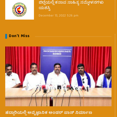
ಜಿಲ್ಲೆಯಲ್ಲಿ ಕಸಾಪ ಸಾಹಿತ್ಯ ಸಮ್ಮೇಳನಗಳು
ಯಶಸ್ವಿ
December 13, 2022 5:26 pm
Don't Miss
ಹೆದ್ದಾರಿಯಲ್ಲಿ ಅವೈಜ್ಞಾನಿಕ ಅಂಡರ್ ಪಾಸ್ ನಿರ್ಮಾಣ