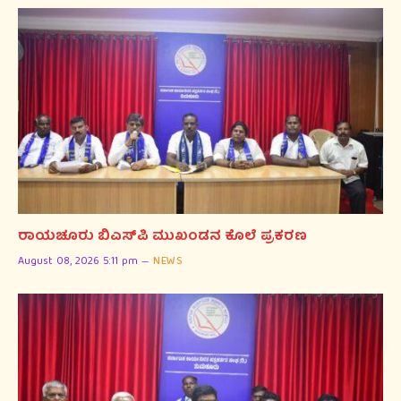
ರಾಯಚೂರು ಬಿಎಸ್‌ಪಿ ಮುಖಂಡನ ಕೊಲೆ ಪ್ರಕರಣ
August 08, 2026 5:11 pm
NEWS