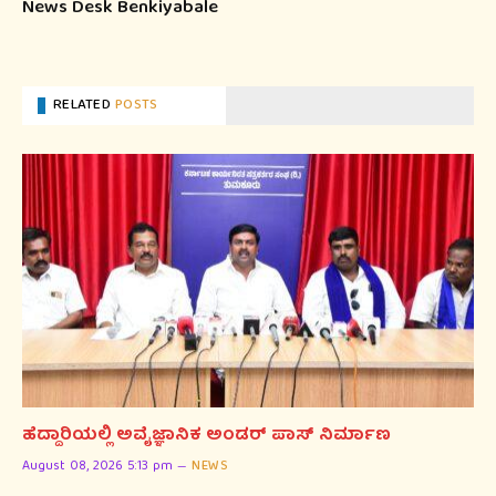
News Desk Benkiyabale
RELATED
POSTS
ಹೆದ್ದಾರಿಯಲ್ಲಿ ಅವೈಜ್ಞಾನಿಕ ಅಂಡರ್ ಪಾಸ್ ನಿರ್ಮಾಣ
August 08, 2026 5:13 pm
NEWS