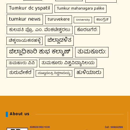
Tumkur dc yspatil
Tumkur mahanagara palike
tumkur news
turuvekere
ಕಾಂಗ್ರೆಸ್
University
ಕುಲಪತಿ ಪ್ರೊ. ಎಂ. ವೆಂಕಟೇಶ್ವರಲು
ಕೊರಟಗೆರೆ:
ಜಿಲ್ಲಾಡಳಿತ
ಚಿಕ್ಕನಾಯಕನಹಳ್ಳಿ
ಜಿಲ್ಲಾಧಿಕಾರಿ ಶುಭ ಕಲ್ಯಾಣ್
ತುಮಕೂರು:
ತುಮಕೂರು ವಿಶ್ವವಿದ್ಯಾನಿಲಯ
ತುಮಕೂರು ವಿವಿ
ಹುಳಿಯಾರು
ತುರುವೇಕೆರೆ
ಮುಖ್ಯಮಂತ್ರಿ ಸಿದ್ದರಾಮಯ್ಯ
About us