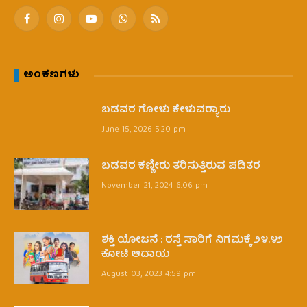
Facebook
Instagram
YouTube
WhatsApp
RSS
ಅಂಕಣಗಳು
ಬಡವರ ಗೋಳು ಕೇಳುವರ‍್ಯಾರು
June 15, 2026 5:20 pm
ಬಡವರ ಕಣ್ಣೀರು ತರಿಸುತ್ತಿರುವ ಪಡಿತರ
November 21, 2024 6:06 pm
ಶಕ್ತಿ ಯೋಜನೆ : ರಸ್ತೆ ಸಾರಿಗೆ ನಿಗಮಕ್ಕೆ ೨೪.೪೨
ಕೋಟಿ ಆದಾಯ
August 03, 2023 4:59 pm