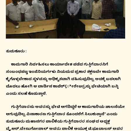
ತುಮಕೂರು :
ಕಾಮಗಾರಿ ನಿರ್ವಹಿಸಲು ಕಾರ್ಯಾದೇಶ ಪಡೆದ ಗುತ್ತಿಗೆದಾರನಿಗೆ
ಸಂಬಂಧಪಟ್ಟ ಇಂಜಿನಿಯರ್ಗಳು ನಿಯಮದ ಪ್ರಕಾರ ತಕ್ಷಣವೇ ಕಾಮಗಾರಿ
ಕೈಗೊಳ್ಳಬೇಕಾದ ಸ್ಥಳವನ್ನು ಅಧಿಕೃತವಾಗಿ ವಹಿಸುವುದಿಲ್ಲ. ಅದಕ್ಕೆ ಬದಲಾಗಿ
ಮೊದಲು ಹೋಗಿ ಆ ವಾರ್ಡಿನ ಕಾಪೆರ್Çೀರೇಟರ್ರನ್ನು ಭೇಟಿಯಾಗಿ ಬನ್ನಿ
ಎಂದು ಸಲಹೆ ಕೊಡುತ್ತಾರೆ.
ಗುತ್ತಿಗೆದಾರನು ಅವರನ್ನು ಭೇಟಿ ಆಗದಿದ್ದರೆ ಆ ಕಾಮಗಾರಿಯ ಚಾಲನೆಯೇ
ಆಗುವುದಿಲ್ಲ. ವಿನಾಕಾರಣ ಗುತ್ತಿಗೆದಾರ ತೊಂದರೆಗೆ ಸಿಲುಕುತ್ತಾನೆ’’ ಎಂದು
ತುಮಕೂರು ಮಹಾನಗರ ಪಾಲಿಕೆಯ ಗುತ್ತಿಗೆದಾರರ ಸಂಘದ ಅಧ್ಯಕ್ಷ
ವೈ.ಆರ್.ವೇಣುಗೋಪಾಲ್ ಅವರು ಪಾಲಿಕೆ ಆಯುಕ್ತ ಟಿ.ಭೂಬಾಲನ್ ಅವರ