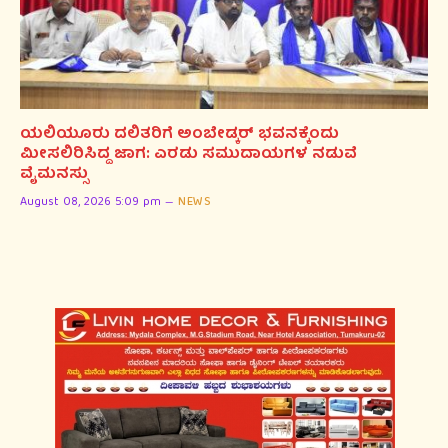
ಯಲಿಯೂರು ದಲಿತರಿಗೆ ಅಂಬೇಡ್ಕರ್ ಭವನಕ್ಕೆಂದು
ಮೀಸಲಿರಿಸಿದ್ದ ಜಾಗ: ಎರಡು ಸಮುದಾಯಗಳ ನಡುವೆ
ವೈಮನಸ್ಸು
August 08, 2026 5:09 pm
NEWS