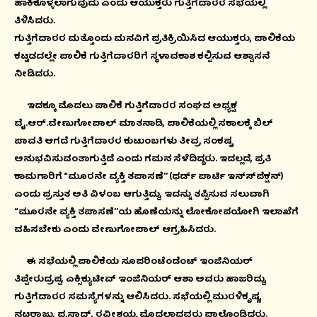
ಹಾಕಿಕೊಳ್ಳಲಾಗುವುದು ಎಂದು ಆಯುಕ್ತರು ಗುತ್ತಿಗೆದಾರರ ಸಭೆಯಲ್ಲಿ
ತಿಳಿಸಿದರು.
ಗುತ್ತಿಗೆದಾರರ ಮತ್ತೊಂದು ಮನವಿಗೆ ಪ್ರತಿಕ್ರಿಯಿಸಿದ ಆಯುಕ್ತರು, ಪಾಲಿಕೆಯ
ಕಟ್ಟಡದಲ್ಲೇ ಪಾಲಿಕೆ ಗುತ್ತಿಗೆದಾರರಿಗೆ ಸ್ಥಳಾವಕಾಶ ಕಲ್ಪಿಸುವ ಆಶ್ವಾಸನೆ
ನೀಡಿದರು.
ಇದಕ್ಕೂ ಮೊದಲು ಪಾಲಿಕೆ ಗುತ್ತಿಗೆದಾರರ ಸಂಘದ ಅಧ್ಯಕ್ಷ
ವೈ.ಆರ್.ವೇಣುಗೋಪಾಲ್ ಮಾತನಾಡಿ, ಪಾಲಿಕೆಯಲ್ಲಿ ಸಕಾಲಕ್ಕೆ ಬಿಲ್
ಪಾವತಿ ಆಗದೆ ಗುತ್ತಿಗೆದಾರರ ಕುಟುಂಬಗಳು ತೀವ್ರ ಸಂಕಷ್ಟ
ಅನುಭವಿಸುವಂತಾಗುತ್ತಿದೆ ಎಂದು ಗಮನ ಸೆಳೆದಿದ್ದರು. ಇದಲ್ಲದೆ, ಪ್ರತಿ
ಕಾಮಗಾರಿಗೆ “ಮೂರನೇ ವ್ಯಕ್ತಿ ತಪಾಸಣೆ’’ (ಥರ್ಡ್ ಪಾರ್ಟಿ ಇನ್ಸ್‍ಪೆಕ್ಷನ್)
ಎಂದು ಪ್ರಸ್ತುತ ಅತಿ ವಿಳಂಬ ಆಗುತ್ತಿದ್ದು, ಇದನ್ನು ತಪ್ಪಿಸುವ ಸಲುವಾಗಿ
“ಮೂರನೇ ವ್ಯಕ್ತಿ ತಪಾಸಣೆ’’ಯ ಹೊಣೆಯನ್ನು ಲೋಕೋಪಯೋಗಿ ಇಲಾಖೆಗೆ
ವಹಿಸಬೇಕು ಎಂದು ವೇಣುಗೋಪಾಲ್ ಆಗ್ರಹಿಸಿದರು.
ಈ ಸಭೆಯಲ್ಲಿ ಪಾಲಿಕೆಯ ಸೂಪರಿಂಟೆಂಡೆಂಟ್ ಇಂಜಿನಿಯರ್
ತಿಪ್ಪೇರುದ್ರಪ್ಪ, ಎಕ್ಸಿಕ್ಯುಟೀವ್ ಇಂಜಿನಿಯರ್ ಆಶಾ ಅವರು ಹಾಜರಿದ್ದು,
ಗುತ್ತಿಗೆದಾರರ ಸಮಸ್ಯೆಗಳನ್ನು ಆಲಿಸಿದರು. ಸಭೆಯಲ್ಲಿ ಮುರಳಿಕೃಷ್ಣ,
ನಟರಾಜು, ಪ್ರಸಾದ್, ರವೀಶಯ್ಯ ಮೊದಲಾದವರು ಪಾಲ್ಗೊಂಡಿದ್ದರು.