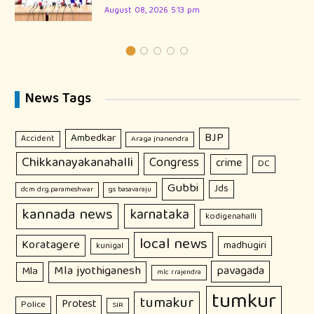
August 08, 2026 5:13 pm
News Tags
BJP
Ambedkar
Accident
Araga jnanendra
Chikkanayakanahalli
Congress
crime
DC
Gubbi
Jds
dcm dr.g.parameshwar
gs basavaraju
kannada news
karnataka
kodigenahalli
local news
Koratagere
madhugiri
kunigal
Mla jyothiganesh
pavagada
Mla
mlc r.rajendra
tumkur
tumakur
Protest
Police
SIR