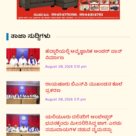
ತಾಜಾ ಸುದ್ಧಿಗಳು
ಹೆದ್ದಾರಿಯಲ್ಲಿ ಅವೈಜ್ಞಾನಿಕ ಅಂಡರ್ ಪಾಸ್
ನಿರ್ಮಾಣ
August 08, 2026 5:13 pm
ರಾಯಚೂರು ಬಿಎಸ್‌ಪಿ ಮುಖಂಡನ ಕೊಲೆ
ಪ್ರಕರಣ
August 08, 2026 5:11 pm
ಯಲಿಯೂರು ದಲಿತರಿಗೆ ಅಂಬೇಡ್ಕರ್
ಭವನಕ್ಕೆಂದು ಮೀಸಲಿರಿಸಿದ್ದ ಜಾಗ: ಎರಡು
ಸಮುದಾಯಗಳ ನಡುವೆ ವೈಮನಸ್ಸು