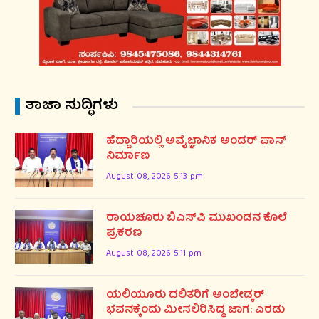
ತಾಜಾ ಸುದ್ಧಿಗಳು
ಹೆದ್ದಾರಿಯಲ್ಲಿ ಅವೈಜ್ಞಾನಿಕ ಅಂಡರ್ ಪಾಸ್
ನಿರ್ಮಾಣ
August 08, 2026 5:13 pm
ರಾಯಚೂರು ಬಿಎಸ್‌ಪಿ ಮುಖಂಡನ ಕೊಲೆ
ಪ್ರಕರಣ
August 08, 2026 5:11 pm
ಯಲಿಯೂರು ದಲಿತರಿಗೆ ಅಂಬೇಡ್ಕರ್
ಭವನಕ್ಕೆಂದು ಮೀಸಲಿರಿಸಿದ್ದ ಜಾಗ: ಎರಡು