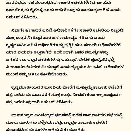
ಬಾರದಿದ್ದರೂ ಸಹ ಸಂಬಂಧಿಸಿದ ಸರ್ಕಾರಿ ಕಛೇರಿಗಳಿಗೆ ವರ್ಗಾಯಿಸಿ
ಕೂಡಲೇ ಕ್ರಮ ಕೈಗೊಳ್ಳಿ ಎಂದು ಆದೇಶಿಸುವುದು ಸಾಮಾನ್ಯವಾಗಿದೆ ಎಂದು
ರಮೇಶ್ ತಿಳಿಸಿದರು.
ನಿಮಗೇ ಹೀಗಾದರೆ ಎಸಿಬಿ ಅಧಿಕಾರಿಗಳಿಗೇ ಸರ್ಕಾರಿ ಕಛೇರಿಯ ಸಿಬ್ಬಂದಿ
ಸೂಕ್ತ ಉತ್ತರ ನೀಡಿಲ್ಲವೆಂದರೆ ಜನಸಾಮಾನ್ಯರ ಗತಿ ಏನು ಎಂದು
ಕೃಷ್ಣಮೂರ್ತಿ ಎಸಿಬಿ ಅಧಿಕಾರಿಗಳನ್ನು ಪ್ರಶ್ನಿಸಿದರು. ಸರ್ಕಾರಿ ಅಧಿಕಾರಿಗಳಿಗೆ
ಯಾರ ಭಯವೂ ಇಲ್ಲದಾಗಿದೆ. ಇದರಿಂದಾಗಿ ಜನರ ಸಮಸ್ಯೆಗಳನ್ನು
ಬಗೆಹರಿಸಲು ಇಲ್ಲದ ಬೇಡಿಕೆಗಳನ್ನು ಇಡುತ್ತಾರೆ. ಬೇಡಿಕೆ ಪೂರೈಸದಿದ್ದಲ್ಲಿ
ವಿನಾಕಾರಣ ಕಿರುಕುಳ ನೀಡುತ್ತಾರೆ ಎಂದು ಕೃಷ್ಣಮೂರ್ತಿ ಎಸಿಬಿ ಅಧಿಕಾರಿಗಳ
ಮುಂದೆ ತಮ್ಮ ಅಳಲು ತೋಡಿಕೊಂಡರು.
ಕೃಷ್ಣಮೂರ್ತಿಯವರ ಮನವಿಯ ಮೇರೆಗೆ ಮತ್ತೊಮ್ಮೆ ತಾಲೂಕು ಕಛೇರಿಗೆ
ಪತ್ರ ಬರೆದು ದೂರುದಾರರಿಗೆ ಸೂಕ್ತ ಉತ್ತರ ನೀಡಬೇಕೆಂಬ ಆಗ್ರಹಾಪೂರ್ವ
ಪತ್ರ ಬರೆಯುವುದಾಗಿ ರಮೇಶ್ ತಿಳಿಸಿದರು.
ಬಾಣಸಂದ್ರದ ಅಂಬೇಡ್ಕರ್ ಭವನದಲ್ಲಿ ನಡೆದ ಸಾರ್ವಜನಿಕರ ಸಭೆಯಲ್ಲಿ
ಮೂರು ದೂರುಗಳು ಸಲ್ಲಿಕೆಯಾದವು. ಎಲ್ಲವೂ ತಾಲೂಕು ಕಛೇರಿಗೆ
ಸಂಬಂಧಿಸಿದ ದೂರುಗಳೇ ಆಗಿದ್ದು ವಿಶೇಷವಾಗಿತ್ತು.