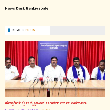
News Desk Benkiyabale
RELATED
POSTS
ಹೆದ್ದಾರಿಯಲ್ಲಿ ಅವೈಜ್ಞಾನಿಕ ಅಂಡರ್ ಪಾಸ್ ನಿರ್ಮಾಣ