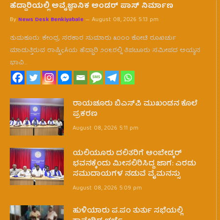
ಹೆದ್ದಾರಿಯಲ್ಲಿ ಅವೈಜ್ಞಾನಿಕ ಅಂಡರ್ ಪಾಸ್ ನಿರ್ಮಾಣ
By
News Desk Benkiyabale
August 08, 2026 5:13 pm
ತುಮಕೂರು: ಕೇಂದ್ರ ಸರಕಾರ ಸುಮಾರು ೩೦೦೦ ಕೋಟಿ ರೂಖರ್ಚು
ಮಾಡುತ್ತಿರುವ ರಾಷ್ಟಿçÃಯ ಹೆದ್ದಾರಿ ೨೦೬ರಲ್ಲಿ ತಿಪಟೂರು ಸಮೀಪದ ಅಯ್ಯನ
ಭಾವಿ…
ರಾಯಚೂರು ಬಿಎಸ್‌ಪಿ ಮುಖಂಡನ ಕೊಲೆ
ಪ್ರಕರಣ
August 08, 2026 5:11 pm
ಯಲಿಯೂರು ದಲಿತರಿಗೆ ಅಂಬೇಡ್ಕರ್
ಭವನಕ್ಕೆಂದು ಮೀಸಲಿರಿಸಿದ್ದ ಜಾಗ: ಎರಡು
ಸಮುದಾಯಗಳ ನಡುವೆ ವೈಮನಸ್ಸು
August 08, 2026 5:09 pm
ಹುಳಿಯಾರು ಪ.ಪಂ ತುರ್ತು ಸಭೆಯಲ್ಲಿ