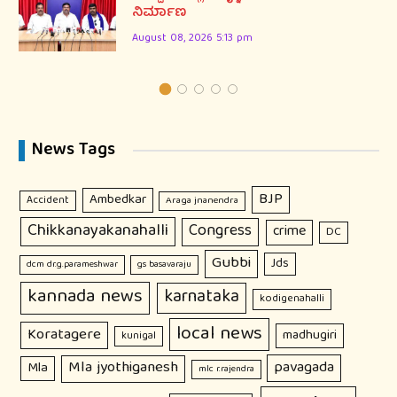
ನಿರ್ಮಾಣ
August 08, 2026 5:13 pm
News Tags
BJP
Ambedkar
Accident
Araga jnanendra
Chikkanayakanahalli
Congress
crime
DC
Gubbi
Jds
dcm dr.g.parameshwar
gs basavaraju
kannada news
karnataka
kodigenahalli
local news
Koratagere
madhugiri
kunigal
Mla jyothiganesh
pavagada
Mla
mlc r.rajendra