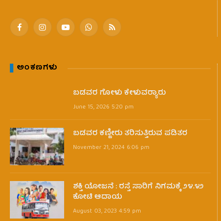
Facebook
Instagram
YouTube
WhatsApp
RSS
ಅಂಕಣಗಳು
ಬಡವರ ಗೋಳು ಕೇಳುವರ‍್ಯಾರು
June 15, 2026 5:20 pm
ಬಡವರ ಕಣ್ಣೀರು ತರಿಸುತ್ತಿರುವ ಪಡಿತರ
November 21, 2024 6:06 pm
ಶಕ್ತಿ ಯೋಜನೆ : ರಸ್ತೆ ಸಾರಿಗೆ ನಿಗಮಕ್ಕೆ ೨೪.೪೨
ಕೋಟಿ ಆದಾಯ
August 03, 2023 4:59 pm