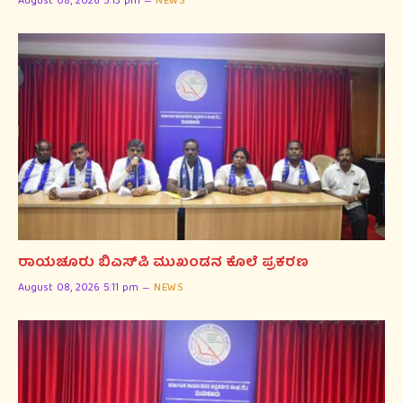
August 08, 2026 5:13 pm
NEWS
ರಾಯಚೂರು ಬಿಎಸ್‌ಪಿ ಮುಖಂಡನ ಕೊಲೆ ಪ್ರಕರಣ
August 08, 2026 5:11 pm
NEWS