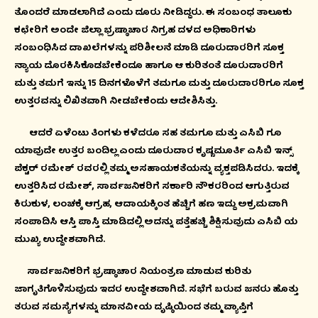
ತೊಂದರೆ ಮಾಡಲಾಗಿದೆ ಎಂದು ದೂರು ನೀಡಿದ್ದರು. ಈ ಸಂಬಂಧ ತಾಲೂಕು
ಕಛೇರಿಗೆ ಅಂದೇ ಜಿಲ್ಲಾ ಭ್ರಷ್ಠಾಚಾರ ನಿಗ್ರಹ ದಳದ ಅಧಿಕಾರಿಗಳು
ಸಂಬಂಧಿಸಿದ ದಾಖಲೆಗಳನ್ನು ಪರಿಶೀಲನೆ ಮಾಡಿ ದೂರುದಾರರಿಗೆ ಸೂಕ್ತ
ನ್ಯಾಯ ದೊರಕಿಸಿಕೊಡಬೇಕೆಂದೂ ಹಾಗೂ ಆ ಕುರಿತಂತೆ ದೂರುದಾರರಿಗೆ
ಮತ್ತು ತಮಗೆ ಇನ್ನು 15 ದಿನಗಳೊಳೆಗೆ ತಮಗೂ ಮತ್ತು ದೂರುದಾರರಿಗೂ ಸೂಕ್ತ
ಉತ್ತರವನ್ನು ಲಿಖಿತವಾಗಿ ನೀಡಬೇಕೆಂದು ಆದೇಶಿಸಿತ್ತು.
ಆದರೆ ಏಳೆಂಟು ತಿಂಗಳು ಕಳೆದರೂ ಸಹ ತಮಗೂ ಮತ್ತು ಎಸಿಬಿ ಗೂ
ಯಾವುದೇ ಉತ್ತರ ಬಂದಿಲ್ಲ ಎಂದು ದೂರುದಾರ ಕೃಷ್ಣಮೂರ್ತಿ ಎಸಿಬಿ ಇನ್ಸ್
ಪೆಕ್ಟರ್ ರಮೇಶ್ ರವರಲ್ಲಿ ತಮ್ಮ ಅಸಹಾಯಕತೆಯನ್ನು ವ್ಯಕ್ತಪಡಿಸಿದರು. ಇದಕ್ಕೆ
ಉತ್ತರಿಸಿದ ರಮೇಶ್, ಸಾರ್ವಜನಿಕರಿಗೆ ಸರ್ಕಾರಿ ನೌಕರರಿಂದ ಆಗುತ್ತಿರುವ
ಕಿರುಕುಳ, ಲಂಚಕ್ಕೆ ಆಗ್ರಹ, ಆದಾಯಕ್ಕಿಂತ ಹೆಚ್ಚಿಗೆ ಹಣ ಇದ್ದು ಅಕ್ರಮವಾಗಿ
ಸಂಪಾದಿಸಿ ಆಸ್ತಿ ಪಾಸ್ತಿ ಮಾಡಿದಲ್ಲಿ ಅದನ್ನು ಪತ್ತೆಹಚ್ಚಿ ಶಿಕ್ಷಿಸುವುದು ಎಸಿಬಿ ಯ
ಮುಖ್ಯ ಉದ್ದೇಶವಾಗಿದೆ.
ಸಾರ್ವಜನಿಕರಿಗೆ ಭ್ರಷ್ಠಾಚಾರ ನಿಯಂತ್ರಣ ಮಾಡುವ ಕುರಿತು
ಜಾಗೃತಿಗೊಳಿಸುವುದು ಇದರ ಉದ್ದೇಶವಾಗಿದೆ. ಸಭೆಗೆ ಬರುವ ಜನರು ಹೊತ್ತು
ತರುವ ಸಮಸ್ಯೆಗಳನ್ನು ಮಾನವೀಯ ದೃಷ್ಠಿಯಿಂದ ತಮ್ಮ ವ್ಯಾಪ್ತಿಗೆ