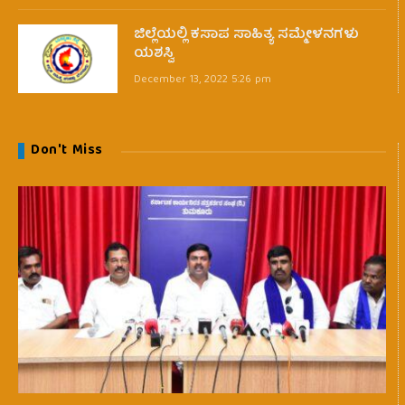
ಜಿಲ್ಲೆಯಲ್ಲಿ ಕಸಾಪ ಸಾಹಿತ್ಯ ಸಮ್ಮೇಳನಗಳು
ಯಶಸ್ವಿ
December 13, 2022 5:26 pm
Don't Miss