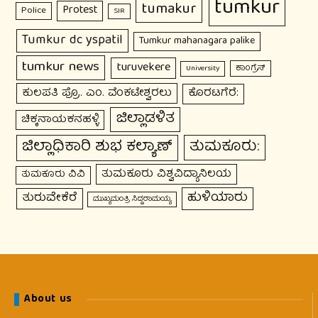
tumkur
tumakur
Protest
Police
SIR
Tumkur dc yspatil
Tumkur mahanagara palike
tumkur news
turuvekere
ಕಾಂಗ್ರೆಸ್
University
ಕುಲಪತಿ ಪ್ರೊ. ಎಂ. ವೆಂಕಟೇಶ್ವರಲು
ಕೊರಟಗೆರೆ:
ಜಿಲ್ಲಾಡಳಿತ
ಚಿಕ್ಕನಾಯಕನಹಳ್ಳಿ
ಜಿಲ್ಲಾಧಿಕಾರಿ ಶುಭ ಕಲ್ಯಾಣ್
ತುಮಕೂರು:
ತುಮಕೂರು ವಿಶ್ವವಿದ್ಯಾನಿಲಯ
ತುಮಕೂರು ವಿವಿ
ಹುಳಿಯಾರು
ತುರುವೇಕೆರೆ
ಮುಖ್ಯಮಂತ್ರಿ ಸಿದ್ದರಾಮಯ್ಯ
About us