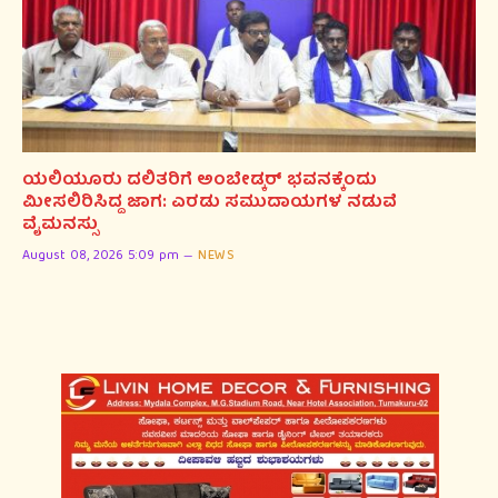
ಯಲಿಯೂರು ದಲಿತರಿಗೆ ಅಂಬೇಡ್ಕರ್ ಭವನಕ್ಕೆಂದು
ಮೀಸಲಿರಿಸಿದ್ದ ಜಾಗ: ಎರಡು ಸಮುದಾಯಗಳ ನಡುವೆ
ವೈಮನಸ್ಸು
August 08, 2026 5:09 pm
NEWS