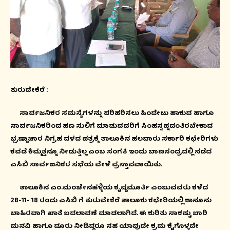
ತುರುವೇಕೆರೆ :
ಸಾರ್ವಜನಿಕರ ಸಮಸ್ಯೆಗಳನ್ನು ಪರಿಹರಿಸಲು ಹಿಂದೇಟು ಹಾಕುವ ಹಾಗೂ
ಸಾರ್ವಜನಿಕರಿಂದ ಹಣ ಸುಲಿಗೆ ಮಾಡುವವರಿಗೆ ಸಿಂಹಸ್ವಪ್ನದಂತಿರಬೇಕಾದ
ಭ್ರಷ್ಠಾಚಾರ ನಿಗ್ರಹ ದಳದ ಪತ್ರಕ್ಕೆ ತಾಲೂಕಿನ ಹಲವಾರು ಸರ್ಕಾರಿ ಕಛೇರಿಗಳು
ಕವಡೆ ಕಿಮ್ಮತ್ತನ್ನೂ ನೀಡುತ್ತಿಲ್ಲ ಎಂಬ ಸಂಗತಿ ಇಂದು ಬಾಣಸಂದ್ರದಲ್ಲಿ ನಡೆದ
ಎಸಿಬಿ ಸಾರ್ವಜನಿಕರ ಸಭೆಯ ವೇಳೆ ಪ್ರಸ್ತಾಪವಾಯಿತು.
ತಾಲೂಕಿನ ಎಂ.ಮಂಚೇನಹಳ್ಳಿಯ ಕೃಷ್ಣಮೂರ್ತಿ ಎಂಬುವವರು ಕಳೆದ
28-11- 18 ರಂದು ಎಸಿಬಿ ಗೆ ತುರುವೇಕೆರೆ ತಾಲೂಕು ಕಛೇರಿಯಲ್ಲಿ ಕಾನೂನು
ಬಾಹಿರವಾಗಿ ಖಾತೆ ಬದಲಾವಣೆ ಮಾಡಲಾಗಿದೆ. ಈ ಕುರಿತು ಸಾಕಷ್ಟು ಬಾರಿ
ಮನವಿ ಹಾಗೂ ದೂರು ನೀಡಿದ್ದರೂ ಸಹ ಯಾವುದೇ ಕ್ರಮ ಕೈಗೊಳ್ಳದೇ