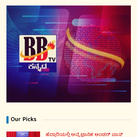
Our Picks
ಹೆದ್ದಾರಿಯಲ್ಲಿ ಅವೈಜ್ಞಾನಿಕ ಅಂಡರ್ ಪಾಸ್