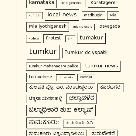
karnataka
Koratagere
kodigenahalli
local news
Mla
madhugiri
kunigal
Mla jyothiganesh
pavagada
mlc r.rajendra
tumakur
Protest
Police
SIR
tumkur
Tumkur dc yspatil
tumkur news
Tumkur mahanagara palike
turuvekere
ಕಾಂಗ್ರೆಸ್
University
ಕುಲಪತಿ ಪ್ರೊ. ಎಂ. ವೆಂಕಟೇಶ್ವರಲು
ಕೊರಟಗೆರೆ:
ಜಿಲ್ಲಾಡಳಿತ
ಚಿಕ್ಕನಾಯಕನಹಳ್ಳಿ
ಜಿಲ್ಲಾಧಿಕಾರಿ ಶುಭ ಕಲ್ಯಾಣ್
ತುಮಕೂರು:
ತುಮಕೂರು ವಿವಿ
ತುರುವೇಕೆರೆ
ತುಮಕೂರು ವಿಶ್ವವಿದ್ಯಾನಿಲಯ