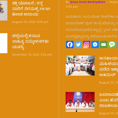
By
News Desk Benkiyabale
Augus
ಶಕ್ತಿ ಯೋಜನೆ : ರಸ್ತೆ
5:05 pm
ಸಾರಿಗೆ ನಿಗಮಕ್ಕೆ ೨೪.೪೨
ಕೋಟಿ ಆದಾಯ
ತುಮಕೂರು: ಮಧುಮೇಹ ರೋಗಿಗಳು 
August 03, 2023 4:59 pm
ಡಯಾಬಿಟಿಕ್ ಪುಟ್ ಕಾಯಿಲೆಯನ್ನು 
ಗುರುತಿಸಿ,ಸುಧಾರಿತ ವ್ಯಾಸ್ಕ÷್ಯಲರ್ ಚ
ಜಿಲ್ಲೆಯಲ್ಲಿ ಕಸಾಪ
ಅಂಗವೈಕಲ್ಯವನ್ನು ತಡೆಯಬಹುದಾಗಿದ
ಸಾಹಿತ್ಯ ಸಮ್ಮೇಳನಗಳು
ಯಶಸ್ವಿ
December 13, 2022 5:26 pm
ಅಸಹಾಯ
ಮಹಿಳೆಯನ್ನ
ಪಡೆದ ಇಕ್ಬ
ಅಹಮದ್
August 07, 
ಬದಲಾವಣೆ 
ಎಂಬ ಹೆಸರಿ
ರಾಜಕೀಯ
August 07, 2