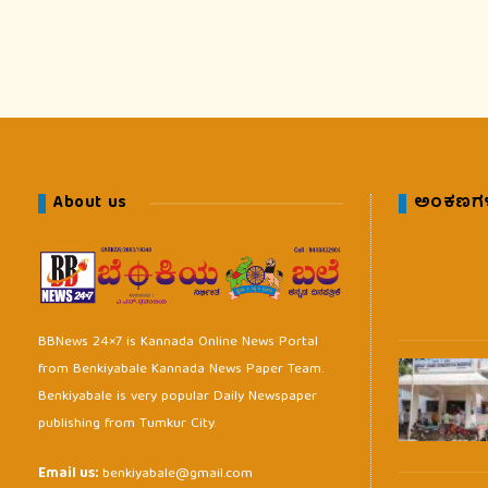
About us
ಅಂಕಣಗ
BBNews 24×7 is Kannada Online News Portal
from Benkiyabale Kannada News Paper Team.
Benkiyabale is very popular Daily Newspaper
publishing from Tumkur City.
Email us:
benkiyabale@gmail.com