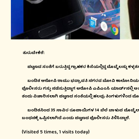
ತುರುವೇಕೆರೆ:
ಪಟ್ಟಣದ ಸಂತೆಗೆ ಬರುತ್ತಿದ್ದ ಗ್ರಾಹಕರ ಕಿಸೆಯಲ್ಲಿದ್ದ ಮೊಬೈಲನ್ನು ಕಳ್
ಬಂದಿತ ಆರೋಪಿ ರಾಮು ಭದ್ರಾವತಿ ನಗರದ ಬೋವಿ ಕಾಲೋನಿಯಲ್ಲಿ ಮನೆಗಳ ಎಲ
ಪೊಲೀಸರು ಗಸ್ತು ನಡೆಸುತ್ತಿದ್ದಾಗ ಆರೋಪಿ ಎಪಿಎಂಸಿ ಯಾರ್ಡ್‍ನಲ್ಲಿ ಅನ
ತಂದು ವಿಚಾರಿಸಲಾಗಿ ಪಟ್ಟಣದ ಸಂತೆಯಲ್ಲಿ ಹಲವು ತಿಂಗಳುಗಳಿಂದ ಮೊಬೈಲ
ಬಂದಿತನಿಂದ 35 ಸಾವಿರ ರೂಪಾಯಿಗಳ 14 ಬೆಲೆ ಬಾಳುವ ಮೊಬೈಲ್‍ಗ
ಬಂಧನಕ್ಕೆ ಒಪ್ಪಿಸಲಾಗಿದೆ ಎಂದು ಪಟ್ಟಣದ ಪೊಲೀಸರು ತಿಳಿಸಿದ್ದಾರೆ.
(Visited 5 times, 1 visits today)