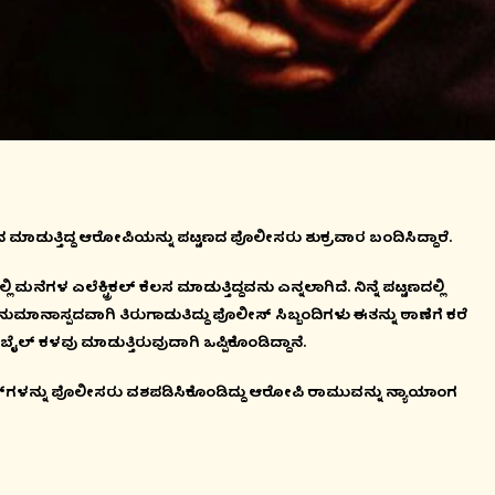
ಳತನ ಮಾಡುತ್ತಿದ್ದ ಆರೋಪಿಯನ್ನು ಪಟ್ಟಣದ ಪೊಲೀಸರು ಶುಕ್ರವಾರ ಬಂದಿಸಿದ್ದಾರೆ.
ೆಕ್ಟ್ರಿಕಲ್ ಕೆಲಸ ಮಾಡುತ್ತಿದ್ದವನು ಎನ್ನಲಾಗಿದೆ. ನಿನ್ನೆ ಪಟ್ಟಣದಲ್ಲಿ
ುಮಾನಾಸ್ಪದವಾಗಿ ತಿರುಗಾಡುತಿದ್ದು ಪೊಲೀಸ್ ಸಿಬ್ಬಂದಿಗಳು ಈತನ್ನು ಠಾಣೆಗೆ ಕರೆ
್ ಕಳವು ಮಾಡುತ್ತಿರುವುದಾಗಿ ಒಪ್ಪಿಕೊಂಡಿದ್ದಾನೆ.
ಳನ್ನು ಪೊಲೀಸರು ವಶಪಡಿಸಿಕೊಂಡಿದ್ದು ಆರೋಪಿ ರಾಮುವನ್ನು ನ್ಯಾಯಾಂಗ