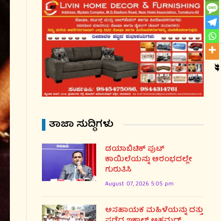
ತಾಜಾ ಸುದ್ಧಿಗಳು
ಡಯಾಬಿಟಿಕ್ ಪುಟ್
ಕಾಯಿಲೆಯನ್ನು ಆರಂಭದಲ್ಲೇ
ಗುರುತಿಸಿ
August 07, 2026 5:05 pm
ಅಸಹಾಯಕ ಮಹಿಳೆಯನ್ನು ದತ್ತು
ಪಡೆದ ಇಕ್ಬಾಲ್ ಅಹಮದ್