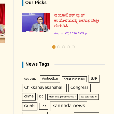
Our Picks
ಷ್ಯದ
ಡಯಾಬಿಟಿಕ್ ಪುಟ್
.ಮಿರ್ಜಿ
ಕಾಯಿಲೆಯನ್ನು ಆರಂಭದಲ್ಲೇ
ಗುರುತಿಸಿ
August 07, 2026 5:05 pm
News Tags
BJP
Ambedkar
Accident
Araga jnanendra
Chikkanayakanahalli
Congress
crime
DC
dcm dr.g.parameshwar
gs basavaraju
kannada news
Gubbi
Jds