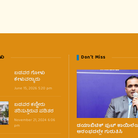
ಳು
Don't Miss
ಬಡವರ ಗೋಳು
ಕೇಳುವರ‍್ಯಾರು
June 15, 2026 5:20 pm
ಬಡವರ ಕಣ್ಣೀರು
ತರಿಸುತ್ತಿರುವ ಪಡಿತರ
November 21, 2024 6:06
ಡಯಾಬಿಟಿಕ್ ಪುಟ್ ಕಾಯಿಲೆಯ
pm
ಆರಂಭದಲ್ಲೇ ಗುರುತಿಸಿ