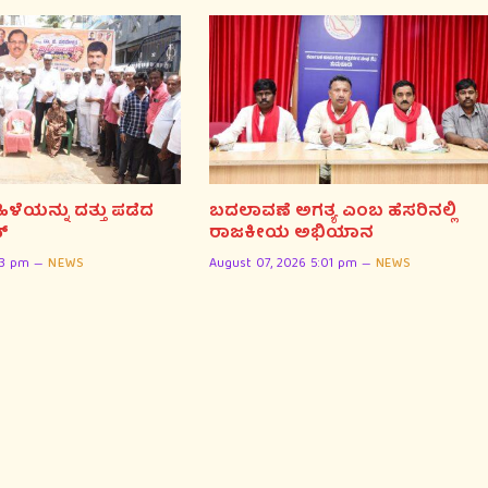
ಮಕ್ಕಳು ಕಲೆ ಕಲಿತು ಭವಿ
ಪ್ರತಿಭೆಗಳಾಗಿ: ಈಶ್ವರ್ ಕು
August 07, 2026 4:57 pm
ಯನ್ನು ದತ್ತು ಪಡೆದ
ಬದಲಾವಣೆ ಅಗತ್ಯ ಎಂಬ ಹೆಸರಿನಲ್ಲಿ
್
ರಾಜಕೀಯ ಅಭಿಯಾನ
03 pm
NEWS
August 07, 2026 5:01 pm
NEWS