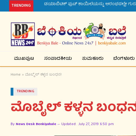
ಡಯಾಬಿಟಿಕ್ ಪುಟ್ ಕಾಯಿಲೆಯನ್ನು ಆರಂಭದಲ್ಲೇ ಗುರು
TRENDING
ಮುಖಪುಟ
ಸಂಪಾದಕೀಯ
ತುಮಕೂರು
ಬೆಂಗಳೂರು
Home
»
ಮೊಬೈಲ್ ಕಳ್ಳನ ಬಂಧನ!
TRENDING
ಮೊಬೈಲ್ ಕಳ್ಳನ ಬಂಧನ
By
News Desk Benkiyabale
Updated:
July 27, 2019 6:50 pm