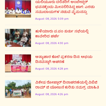
ಯಲಿಯೂರು ದಲಿತರಿಗೆ ಅಂಬೇಡ್ಕರ್
ಭವನಕ್ಕೆಂದು ಮೀಸಲಿರಿಸಿದ್ದ ಜಾಗ: ಎರಡು
ಸಮುದಾಯಗಳ ನಡುವೆ ವೈಮನಸ್ಸು
August 08, 2026 5:09 pm
ಹುಳಿಯಾರು ಪ.ಪಂ ತುರ್ತು ಸಭೆಯಲ್ಲಿ
ಕಾವೇರಿದ ಚರ್ಚೆ
August 08, 2026 4:30 pm
ಅತ್ಯಾಚಾರ ಕೊಲೆ ಪ್ರಕರಣ ದಿನ: ಅಭಯ
ದಿನವನ್ನಾಗಿ ಆಚರಣೆ
August 08, 2026 4:28 pm
ವಿಶೇಷ ರೋಜ್ಗಾರ್ ದಿನಾಚರಣೆಯಲ್ಲಿ ವಿಬಿಜಿ
ರಾಮ್ ಜಿ ಯೋಜನೆ ಕುರಿತು ಸಮಗ್ರ ಮಾಹಿತಿ
August 08, 2026 4:26 pm