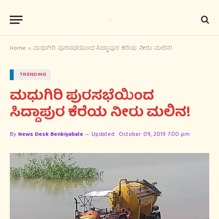
Home
»
ಮಧುಗಿರಿ ಪುರಸಭೆಯಿಂದ ಸಿದ್ದಾಪುರ ಕೆರೆಯ ನೀರು ಮಲಿನ!
TRENDING
ಮಧುಗಿರಿ ಪುರಸಭೆಯಿಂದ
ಸಿದ್ದಾಪುರ ಕೆರೆಯ ನೀರು ಮಲಿನ!
By
News Desk Benkiyabale
Updated:
October 09, 2019 7:00 pm