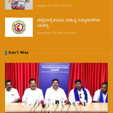
August 03, 2023 4:59 pm
ಜಿಲ್ಲೆಯಲ್ಲಿ ಕಸಾಪ ಸಾಹಿತ್ಯ ಸಮ್ಮೇಳನಗಳು
ಯಶಸ್ವಿ
December 13, 2022 5:26 pm
Don't Miss