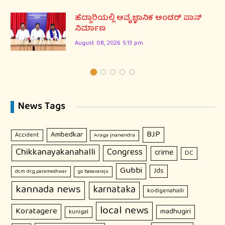
ಹೆದ್ದಾರಿಯಲ್ಲಿ ಅವೈಜ್ಞಾನಿಕ ಅಂಡರ್ ಪಾಸ್
ನಿರ್ಮಾಣ
August 08, 2026 5:13 pm
News Tags
BJP
Ambedkar
Accident
Araga jnanendra
Chikkanayakanahalli
Congress
crime
DC
Gubbi
Jds
dcm dr.g.parameshwar
gs basavaraju
kannada news
karnataka
kodigenahalli
local news
Koratagere
madhugiri
kunigal