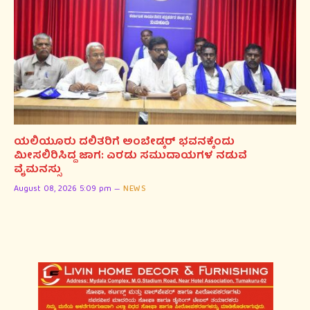
ಯಲಿಯೂರು ದಲಿತರಿಗೆ ಅಂಬೇಡ್ಕರ್ ಭವನಕ್ಕೆಂದು
ಮೀಸಲಿರಿಸಿದ್ದ ಜಾಗ: ಎರಡು ಸಮುದಾಯಗಳ ನಡುವೆ
ವೈಮನಸ್ಸು
August 08, 2026 5:09 pm
NEWS