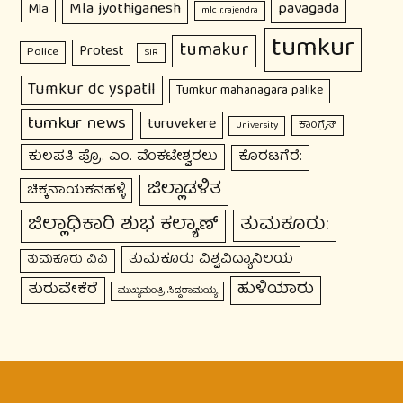
Mla jyothiganesh
pavagada
Mla
mlc r.rajendra
tumkur
tumakur
Protest
Police
SIR
Tumkur dc yspatil
Tumkur mahanagara palike
tumkur news
turuvekere
ಕಾಂಗ್ರೆಸ್
University
ಕುಲಪತಿ ಪ್ರೊ. ಎಂ. ವೆಂಕಟೇಶ್ವರಲು
ಕೊರಟಗೆರೆ:
ಜಿಲ್ಲಾಡಳಿತ
ಚಿಕ್ಕನಾಯಕನಹಳ್ಳಿ
ಜಿಲ್ಲಾಧಿಕಾರಿ ಶುಭ ಕಲ್ಯಾಣ್
ತುಮಕೂರು:
ತುಮಕೂರು ವಿಶ್ವವಿದ್ಯಾನಿಲಯ
ತುಮಕೂರು ವಿವಿ
ಹುಳಿಯಾರು
ತುರುವೇಕೆರೆ
ಮುಖ್ಯಮಂತ್ರಿ ಸಿದ್ದರಾಮಯ್ಯ