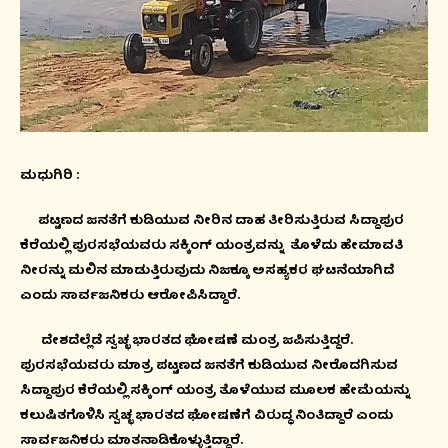
ಮಧುಗಿರಿ :
ಪಟ್ಟಣದ ಜನತೆಗೆ ಕುಡಿಯುವ ನೀರಿನ ದಾಹ ತೀರಿಸುತ್ತಿರುವ ಸಿದ್ದಾಪುರ
ಕೆರೆಯಲ್ಲಿ ಪುರಸಭೆಯವರು ಸಕ್ಕಿಂಗ್ ಯಂತ್ರವನ್ನು ತೊಳೆದು ಹೇಮಾವತಿ
ನೀರನ್ನು ಮಲಿನ ಮಾಡುತ್ತಿರುವುದು ನಿಜಕ್ಕೂ ಅಸಹ್ಯಕರ ಘಟನೆಯಾಗಿದೆ
ಎಂದು ಸಾರ್ವಜನಿಕರು ಆರೋಪಿಸಿದ್ದಾರೆ.
ದೇಶದೆಲ್ಲೆಡೆ ಸ್ವಚ್ಛ ಭಾರತದ ಘೋಷಣೆ ಮಂತ್ರ ಜಪಿಸುತ್ತಿದ್ದರೆ.
ಪುರಸಭೆಯವರು ಮಾತ್ರ ಪಟ್ಟಣದ ಜನತೆಗೆ ಕುಡಿಯುವ ನೀರೊದಗಿಸುವ
ಸಿದ್ದಾಪುರ ಕೆರೆಯಲ್ಲಿ ಸಕ್ಕಿಂಗ್ ಯಂತ್ರ ತೊಳೆಯುವ ಮೂಲಕ ಹೇಮೆಯನ್ನು
ಕಲುಷಿತಗೊಳಿಸಿ ಸ್ವಚ್ಛ ಭಾರತದ ಘೋಷಣೆಗೆ ವಿರುದ್ಧ ನಿಂತಿದ್ದಾರೆ ಎಂದು
ಸಾರ್ವಜನಿಕರು ಮಾತನಾಡಿಕೊಳ್ಳುತ್ತಿದ್ದಾರೆ.