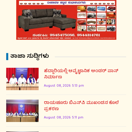
ತಾಜಾ ಸುದ್ಧಿಗಳು
ಹೆದ್ದಾರಿಯಲ್ಲಿ ಅವೈಜ್ಞಾನಿಕ ಅಂಡರ್ ಪಾಸ್
ನಿರ್ಮಾಣ
August 08, 2026 5:13 pm
ರಾಯಚೂರು ಬಿಎಸ್‌ಪಿ ಮುಖಂಡನ ಕೊಲೆ
ಪ್ರಕರಣ
August 08, 2026 5:11 pm