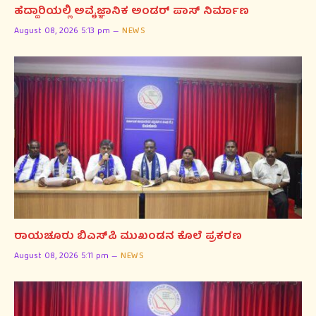
ಹೆದ್ದಾರಿಯಲ್ಲಿ ಅವೈಜ್ಞಾನಿಕ ಅಂಡರ್ ಪಾಸ್ ನಿರ್ಮಾಣ
August 08, 2026 5:13 pm
NEWS
ರಾಯಚೂರು ಬಿಎಸ್‌ಪಿ ಮುಖಂಡನ ಕೊಲೆ ಪ್ರಕರಣ
August 08, 2026 5:11 pm
NEWS