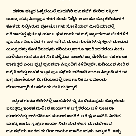
ದಸರಾ ಹಬ್ಬದ ಹಿನ್ನೆಲೆಯಲ್ಲಿ ಮಧುಗಿರಿ ಪುರಸಭೆಗೆ ಸೇರಿದ ಸಕ್ಕಿಂಗ್
ಯಂತ್ರ ವನ್ನು ಸಿದ್ದಾಪುರ ಕೆರೆಗೆ ತಂದು ನಿಲ್ಲಿಸಿ ಆ ವಾಹನವನ್ನು ಕೆರೆಯೊಳಗೆ
ತೊಳೆದು ನಿಲ್ಲಿಸಿರುವ ಫೋಟೋಗಳು ಸೋಶಿಯಲ್ ಮೀಡಿಯಾದಲ್ಲಿ
ಹರಿದಾಡುತ್ತ ಪುರಸಭೆ ಯವರ ಘನ ಕಾರ್ಯದ ಬಗ್ಗೆ ವ್ಯಾಪಕವಾದ ಟೀಕೆಗಳಿಗೆ
ಪುರಸಭಾ ಸಿಬ್ಬಂದಿವರ್ಗ ಒಳಗಾಗಿದೆ. ಮಲದ ಗುಂಡಿಗಳನ್ನು ಕ್ಲೀನ್ ಮಾಡುವ
ಯಂತ್ರವನ್ನು ತೊಳೆದಿರುವುದು ಸರಿಯಲ್ಲ ಹಾಗೂ ಇದರಿಂದ ಕೆರೆಯ ನೀರು
ಮಲಿನವಾಗುವ ಜೊತೆಗೆ ನೀರಿನಲ್ಲಿರುವ ಜಲಚರ ಪ್ರಾಣಿಗಳಿಗೂ ಸಹ ಕಂಟಕ
ವಾಗುತ್ತದೆ ಎಂಬ ಪ್ರಜ್ಞೆ ಪುರಸಭಾ ಸಿಬ್ಬಂದಿಗೆ ತಿಳಿದಿಲ್ಲವೇ. ಕುಡಿಯುವ ನೀರಿನ
ಬಗ್ಗೆ ಕಿಂಚಿತ್ತು ಕಾಳಜಿ ಇಲ್ಲದ ಪುರಸಭೆಯ ಅಧಿಕಾರಿ ಹಾಗೂ ಸಿಬ್ಬಂದಿ ವರ್ಗದ
ಬಗ್ಗೆ ಸೋಶಿಯಲ್ ಮೀಡಿಯಾದಲ್ಲಿ ಸಾರ್ವಜನಿಕರು ಇದೊಂದು
ಬೇಜವಾಬ್ದಾರಿ ಕೆಲಸವೆಂದು ಟೀಕಿಸುತ್ತಿದ್ದಾರೆ.
ಇತ್ತೀಚೆಗಂತೂ ಕೆರೆಗಳಲ್ಲಿ ವಾಹನಗಳನ್ನು ತೊಳೆಯುವುದು ಹೆಚ್ಚು ಕಂಡು
ಬರುತ್ತಿದ್ದು ಇಂತಹ ಮಲೀನ ಕಾರ್ಯಗಳ ಬಗ್ಗೆ ಕೆರೆಯ ಬಳಿ ಸೂಚನಾ
ಫಲಕಗಳನ್ನು ಆಳವಡಿಸುವ ಮೂಲಕ ಜನರಿಗೆ ಅರಿವು ಮೂಡಿಸಿ ನೀರಿನ
ಮಹತ್ವ ಹಾಗೂ ಸ್ವಚ್ಚತಾ ಕಾರ್ಯ ನಿರ್ವಸುವ ಕೆಲಸ ಮಾಡಬೇಕಾದ
ಪುರಸಭೆಯೆ ಇಂತಹ ಮಲೀನ ಕಾರ್ಯ ಮಾಡಿರುವುದು ಎಷ್ಟು ಸರಿ. ಇಷ್ಟು