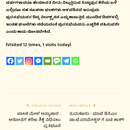
ವರ್ಷಗಳಾದರೂ ಹೇಮಾವತಿ ನೀರು ನಿಲ್ಲುತ್ತಿರುವ ಸಿದ್ದಾಪುರ ಕೆರೆಯ ಬಳಿ
ಎಲ್ಲಿಯೂ ಸಹ ಸೂಚನಾ ಫಲಕಗಳು ಆಳವಡಿಸದೆ ಇರುವುದು
ಪುರಸಭೆಯವರ ದಿವ್ಯ ನಿರ್ಲಕ್ಷ್ಯತನ ಎದ್ದು ಕಾಣುತ್ತಿದೆ. ಮುಂದಿನ ದಿನಗಳಲ್ಲಿ
ಇಂತಹ ಘಟನೆಗಳು ನಡೆಯದಂತೆ ಪುರಸಭೆಯವರು ಎಚ್ಚರಿಕೆ ವಹಿಸುವರೇ
ಎಂದು ಕಾದು ನೋಡಬೇಕಿದೆ.
(Visited 12 times, 1 visits today)
PREVIOUS ARTICLE
NEXT ARTICLE
ಬಾಲಕಿ ಮೇಲೆ ಅತ್ಯಾಚಾರ :
ತುಮಕೂರು : ಮಾಜಿ ಡಿಸಿಎಂ
ಆರೋಪಿಗೆ ಕಠಿಣ ಶಿಕ್ಷೆ ವಿಧಿಸಲು
ಡಾ.ಜಿ.ಪರಮೇಶ್ವರ್ ಗೆ ಐಟಿ ಶಾಕ್!!
ಪ್ರತಿಭಟನೆ