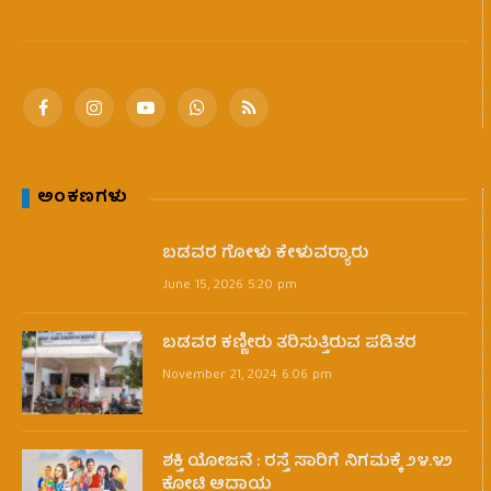
Facebook
Instagram
YouTube
WhatsApp
RSS
ಅಂಕಣಗಳು
ಬಡವರ ಗೋಳು ಕೇಳುವರ‍್ಯಾರು
June 15, 2026 5:20 pm
ಬಡವರ ಕಣ್ಣೀರು ತರಿಸುತ್ತಿರುವ ಪಡಿತರ
November 21, 2024 6:06 pm
ಶಕ್ತಿ ಯೋಜನೆ : ರಸ್ತೆ ಸಾರಿಗೆ ನಿಗಮಕ್ಕೆ ೨೪.೪೨
ಕೋಟಿ ಆದಾಯ