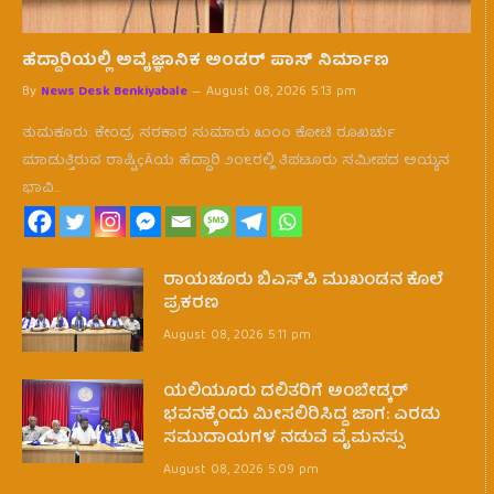
ಹೆದ್ದಾರಿಯಲ್ಲಿ ಅವೈಜ್ಞಾನಿಕ ಅಂಡರ್ ಪಾಸ್ ನಿರ್ಮಾಣ
By
News Desk Benkiyabale
August 08, 2026 5:13 pm
ತುಮಕೂರು: ಕೇಂದ್ರ ಸರಕಾರ ಸುಮಾರು ೩೦೦೦ ಕೋಟಿ ರೂಖರ್ಚು
ಮಾಡುತ್ತಿರುವ ರಾಷ್ಟಿçÃಯ ಹೆದ್ದಾರಿ ೨೦೬ರಲ್ಲಿ ತಿಪಟೂರು ಸಮೀಪದ ಅಯ್ಯನ
ಭಾವಿ…
ರಾಯಚೂರು ಬಿಎಸ್‌ಪಿ ಮುಖಂಡನ ಕೊಲೆ
ಪ್ರಕರಣ
August 08, 2026 5:11 pm
ಯಲಿಯೂರು ದಲಿತರಿಗೆ ಅಂಬೇಡ್ಕರ್
ಭವನಕ್ಕೆಂದು ಮೀಸಲಿರಿಸಿದ್ದ ಜಾಗ: ಎರಡು
ಸಮುದಾಯಗಳ ನಡುವೆ ವೈಮನಸ್ಸು
August 08, 2026 5:09 pm