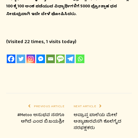
100 ಕ್ಕೆ 100 ಅಂಕ ಪಡೆಯುವ ವಿಧ್ಯಾರ್ಥಿಗಳಿಗೆ 5000 ಪ್ರೋತ್ಸಾಹ ಧನ
ನೀಡುವುದಾಗಿ ಇದೇ ವೇಳೆ ಘೋಷಿಸಿದರು.
(Visited 22 times, 1 visits today)
PREVIOUS ARTICLE
NEXT ARTICLE
#Metoo ಅನುಭವ ನನಗೂ
ಅಪ್ರಾಪ್ತ ಬಾಲೆಯ ಮೇಲೆ
ಆಗಿದೆ ಎಂದ ಬಿ.ಜಯಶ್ರೀ
ಅತ್ಯಾಚಾರವೆಸಗಿ ಕೊಲೆಗೈದ
ನರಭಕ್ಷಕರು