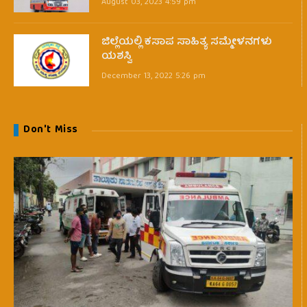
August 03, 2023 4:59 pm
ಜಿಲ್ಲೆಯಲ್ಲಿ ಕಸಾಪ ಸಾಹಿತ್ಯ ಸಮ್ಮೇಳನಗಳು
ಯಶಸ್ವಿ
December 13, 2022 5:26 pm
Don't Miss