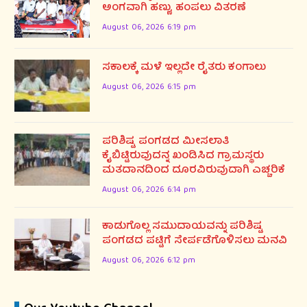
ಅಂಗವಾಗಿ ಹಣ್ಣು, ಹಂಪಲು ವಿತರಣೆ
August 06, 2026 6:19 pm
ಸಕಾಲಕ್ಕೆ ಮಳೆ ಇಲ್ಲದೇ ರೈತರು ಕಂಗಾಲು
August 06, 2026 6:15 pm
ಪರಿಶಿಷ್ಟ ಪಂಗಡದ ಮೀಸಲಾತಿ
ಕೈಬಿಟ್ಟಿರುವುದನ್ನ ಖಂಡಿಸಿದ ಗ್ರಾಮಸ್ಥರು
ಮತದಾನದಿಂದ ದೂರವಿರುವುದಾಗಿ ಎಚ್ಚರಿಕೆ
August 06, 2026 6:14 pm
ಕಾಡುಗೊಲ್ಲ ಸಮುದಾಯವನ್ನು ಪರಿಶಿಷ್ಟ
ಪಂಗಡದ ಪಟ್ಟಿಗೆ ಸೇರ್ಪಡೆಗೊಳಿಸಲು ಮನವಿ
August 06, 2026 6:12 pm