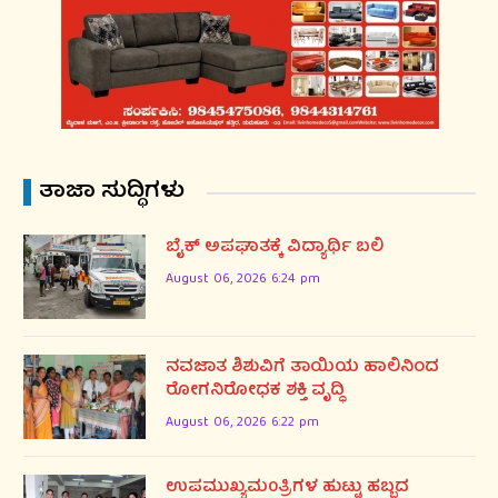
ತಾಜಾ ಸುದ್ಧಿಗಳು
ಬೈಕ್ ಅಪಘಾತಕ್ಕೆ ವಿದ್ಯಾರ್ಥಿ ಬಲಿ
August 06, 2026 6:24 pm
ನವಜಾತ ಶಿಶುವಿಗೆ ತಾಯಿಯ ಹಾಲಿನಿಂದ
ರೋಗನಿರೋಧಕ ಶಕ್ತಿ ವೃದ್ಧಿ
August 06, 2026 6:22 pm
ಉಪಮುಖ್ಯಮ0ತ್ರಿಗಳ ಹುಟ್ಟು ಹಬ್ಬದ