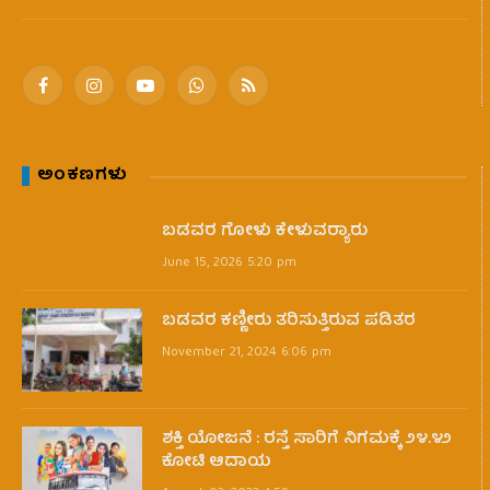
Facebook
Instagram
YouTube
WhatsApp
RSS
ಅಂಕಣಗಳು
ಬಡವರ ಗೋಳು ಕೇಳುವರ‍್ಯಾರು
June 15, 2026 5:20 pm
ಬಡವರ ಕಣ್ಣೀರು ತರಿಸುತ್ತಿರುವ ಪಡಿತರ
November 21, 2024 6:06 pm
ಶಕ್ತಿ ಯೋಜನೆ : ರಸ್ತೆ ಸಾರಿಗೆ ನಿಗಮಕ್ಕೆ ೨೪.೪೨
ಕೋಟಿ ಆದಾಯ