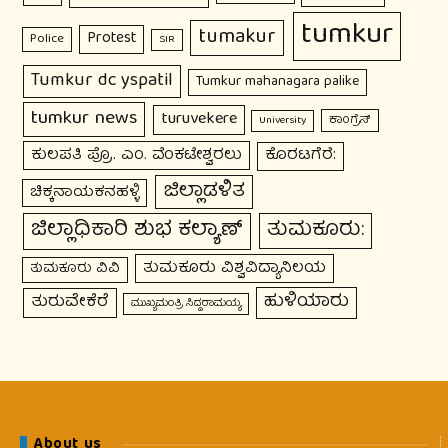
tumkur
tumakur
Protest
Police
SIR
Tumkur dc yspatil
Tumkur mahanagara palike
tumkur news
turuvekere
ಕಾಂಗ್ರೆಸ್
University
ಕುಲಪತಿ ಪ್ರೊ. ಎಂ. ವೆಂಕಟೇಶ್ವರಲು
ಕೊರಟಗೆರೆ:
ಜಿಲ್ಲಾಡಳಿತ
ಚಿಕ್ಕನಾಯಕನಹಳ್ಳಿ
ಜಿಲ್ಲಾಧಿಕಾರಿ ಶುಭ ಕಲ್ಯಾಣ್
ತುಮಕೂರು:
ತುಮಕೂರು ವಿಶ್ವವಿದ್ಯಾನಿಲಯ
ತುಮಕೂರು ವಿವಿ
ಹುಳಿಯಾರು
ತುರುವೇಕೆರೆ
ಮುಖ್ಯಮಂತ್ರಿ ಸಿದ್ದರಾಮಯ್ಯ
About us