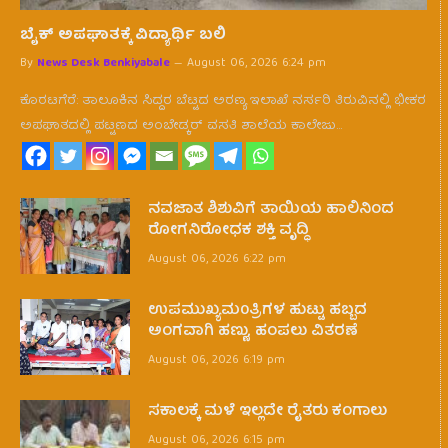
ಬೈಕ್ ಅಪಘಾತಕ್ಕೆ ವಿದ್ಯಾರ್ಥಿ ಬಲಿ
By
News Desk Benkiyabale
August 06, 2026 6:24 pm
ಕೊರಟಗೆರೆ: ತಾಲೂಕಿನ ಸಿದ್ದರ ಬೆಟ್ಟದ ಅರಣ್ಯ ಇಲಾಖೆ ನರ್ಸರಿ ತಿರುವಿನಲ್ಲಿ ಭೀಕರ
ಅಪಘಾತದಲ್ಲಿ ಪಟ್ಟಣದ ಅಂಬೇಡ್ಕರ್ ವಸತಿ ಶಾಲೆಯ ಕಾಲೇಜು…
ನವಜಾತ ಶಿಶುವಿಗೆ ತಾಯಿಯ ಹಾಲಿನಿಂದ
ರೋಗನಿರೋಧಕ ಶಕ್ತಿ ವೃದ್ಧಿ
August 06, 2026 6:22 pm
ಉಪಮುಖ್ಯಮ0ತ್ರಿಗಳ ಹುಟ್ಟು ಹಬ್ಬದ
ಅಂಗವಾಗಿ ಹಣ್ಣು, ಹಂಪಲು ವಿತರಣೆ
August 06, 2026 6:19 pm
ಸಕಾಲಕ್ಕೆ ಮಳೆ ಇಲ್ಲದೇ ರೈತರು ಕಂಗಾಲು
August 06, 2026 6:15 pm