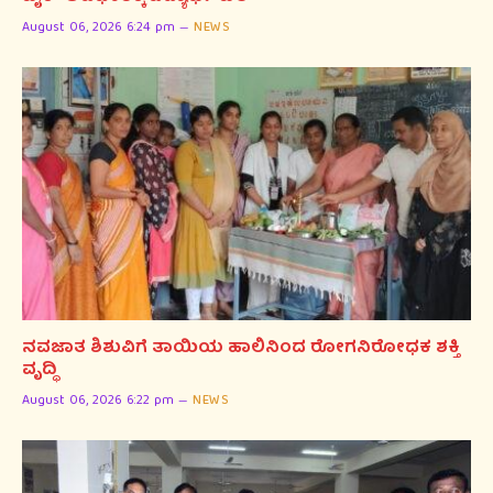
August 06, 2026 6:24 pm
NEWS
ನವಜಾತ ಶಿಶುವಿಗೆ ತಾಯಿಯ ಹಾಲಿನಿಂದ ರೋಗನಿರೋಧಕ ಶಕ್ತಿ
ವೃದ್ಧಿ
August 06, 2026 6:22 pm
NEWS