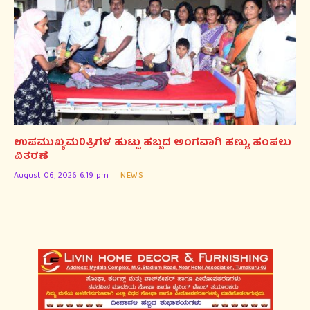
ಉಪಮುಖ್ಯಮ0ತ್ರಿಗಳ ಹುಟ್ಟು ಹಬ್ಬದ ಅಂಗವಾಗಿ ಹಣ್ಣು, ಹಂಪಲು
ವಿತರಣೆ
August 06, 2026 6:19 pm
NEWS