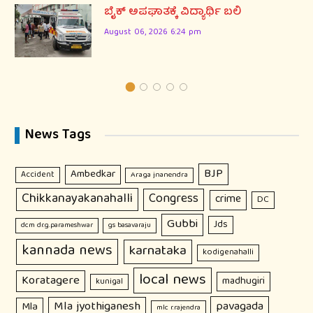
ಬೈಕ್ ಅಪಘಾತಕ್ಕೆ ವಿದ್ಯಾರ್ಥಿ ಬಲಿ
August 06, 2026 6:24 pm
News Tags
BJP
Ambedkar
Accident
Araga jnanendra
Chikkanayakanahalli
Congress
crime
DC
Gubbi
Jds
dcm dr.g.parameshwar
gs basavaraju
kannada news
karnataka
kodigenahalli
local news
Koratagere
madhugiri
kunigal
Mla jyothiganesh
pavagada
Mla
mlc r.rajendra