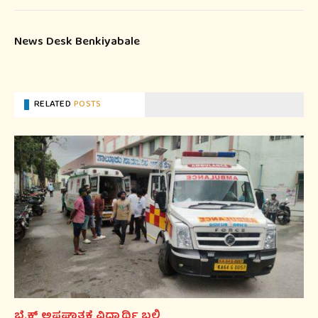
News Desk Benkiyabale
RELATED
POSTS
ಬೈಕ್ ಅಪಘಾತಕ್ಕೆ ವಿದ್ಯಾರ್ಥಿ ಬಲಿ