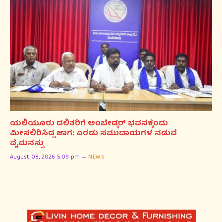
ಯಲಿಯೂರು ದಲಿತರಿಗೆ ಅಂಬೇಡ್ಕರ್ ಭವನಕ್ಕೆಂದು
ಮೀಸಲಿರಿಸಿದ್ದ ಜಾಗ: ಎರಡು ಸಮುದಾಯಗಳ ನಡುವೆ
ವೈಮನಸ್ಸು
August 08, 2026 5:09 pm
NEWS