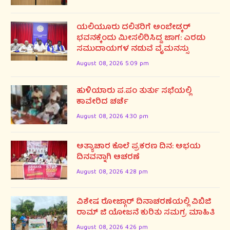
ಯಲಿಯೂರು ದಲಿತರಿಗೆ ಅಂಬೇಡ್ಕರ್
ಭವನಕ್ಕೆಂದು ಮೀಸಲಿರಿಸಿದ್ದ ಜಾಗ: ಎರಡು
ಸಮುದಾಯಗಳ ನಡುವೆ ವೈಮನಸ್ಸು
August 08, 2026 5:09 pm
ಹುಳಿಯಾರು ಪ.ಪಂ ತುರ್ತು ಸಭೆಯಲ್ಲಿ
ಕಾವೇರಿದ ಚರ್ಚೆ
August 08, 2026 4:30 pm
ಅತ್ಯಾಚಾರ ಕೊಲೆ ಪ್ರಕರಣ ದಿನ: ಅಭಯ
ದಿನವನ್ನಾಗಿ ಆಚರಣೆ
August 08, 2026 4:28 pm
ವಿಶೇಷ ರೋಜ್ಗಾರ್ ದಿನಾಚರಣೆಯಲ್ಲಿ ವಿಬಿಜಿ
ರಾಮ್ ಜಿ ಯೋಜನೆ ಕುರಿತು ಸಮಗ್ರ ಮಾಹಿತಿ
August 08, 2026 4:26 pm