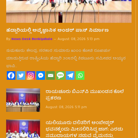
ಹೆದ್ದಾರಿಯಲ್ಲಿ ಅವೈಜ್ಞಾನಿಕ ಅಂಡರ್ ಪಾಸ್ ನಿರ್ಮಾಣ
By
News Desk Benkiyabale
August 08, 2026 5:13 pm
ತುಮಕೂರು: ಕೇಂದ್ರ ಸರಕಾರ ಸುಮಾರು ೩೦೦೦ ಕೋಟಿ ರೂಖರ್ಚು
ಮಾಡುತ್ತಿರುವ ರಾಷ್ಟಿçÃಯ ಹೆದ್ದಾರಿ ೨೦೬ರಲ್ಲಿ ತಿಪಟೂರು ಸಮೀಪದ ಅಯ್ಯನ
ಭಾವಿ…
ರಾಯಚೂರು ಬಿಎಸ್‌ಪಿ ಮುಖಂಡನ ಕೊಲೆ
ಪ್ರಕರಣ
August 08, 2026 5:11 pm
ಯಲಿಯೂರು ದಲಿತರಿಗೆ ಅಂಬೇಡ್ಕರ್
ಭವನಕ್ಕೆಂದು ಮೀಸಲಿರಿಸಿದ್ದ ಜಾಗ: ಎರಡು
ಸಮುದಾಯಗಳ ನಡುವೆ ವೈಮನಸ್ಸು