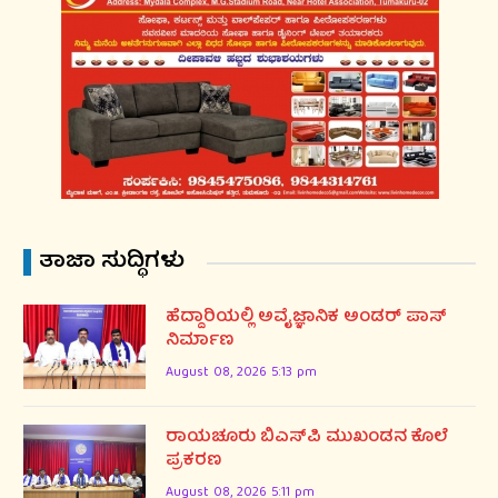
ತಾಜಾ ಸುದ್ಧಿಗಳು
ಹೆದ್ದಾರಿಯಲ್ಲಿ ಅವೈಜ್ಞಾನಿಕ ಅಂಡರ್ ಪಾಸ್
ನಿರ್ಮಾಣ
August 08, 2026 5:13 pm
ರಾಯಚೂರು ಬಿಎಸ್‌ಪಿ ಮುಖಂಡನ ಕೊಲೆ
ಪ್ರಕರಣ
August 08, 2026 5:11 pm