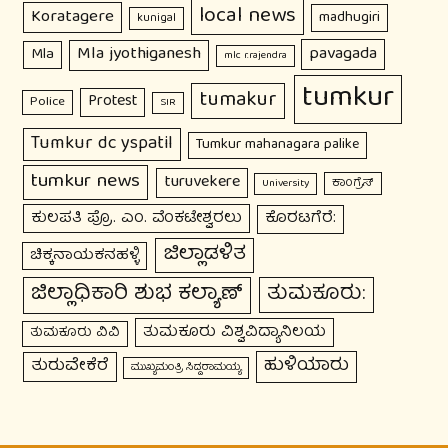
local news
Koratagere
madhugiri
kunigal
Mla jyothiganesh
pavagada
Mla
mlc r.rajendra
tumkur
tumakur
Protest
Police
SIR
Tumkur dc yspatil
Tumkur mahanagara palike
tumkur news
turuvekere
ಕಾಂಗ್ರೆಸ್
University
ಕುಲಪತಿ ಪ್ರೊ. ಎಂ. ವೆಂಕಟೇಶ್ವರಲು
ಕೊರಟಗೆರೆ:
ಜಿಲ್ಲಾಡಳಿತ
ಚಿಕ್ಕನಾಯಕನಹಳ್ಳಿ
ಜಿಲ್ಲಾಧಿಕಾರಿ ಶುಭ ಕಲ್ಯಾಣ್
ತುಮಕೂರು:
ತುಮಕೂರು ವಿಶ್ವವಿದ್ಯಾನಿಲಯ
ತುಮಕೂರು ವಿವಿ
ಹುಳಿಯಾರು
ತುರುವೇಕೆರೆ
ಮುಖ್ಯಮಂತ್ರಿ ಸಿದ್ದರಾಮಯ್ಯ