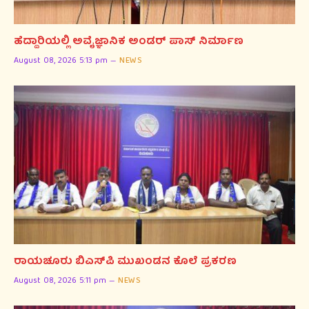
ಹೆದ್ದಾರಿಯಲ್ಲಿ ಅವೈಜ್ಞಾನಿಕ ಅಂಡರ್ ಪಾಸ್ ನಿರ್ಮಾಣ
August 08, 2026 5:13 pm
NEWS
ರಾಯಚೂರು ಬಿಎಸ್‌ಪಿ ಮುಖಂಡನ ಕೊಲೆ ಪ್ರಕರಣ
August 08, 2026 5:11 pm
NEWS