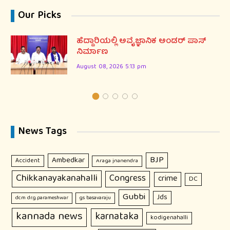
Our Picks
ಹೆದ್ದಾರಿಯಲ್ಲಿ ಅವೈಜ್ಞಾನಿಕ ಅಂಡರ್ ಪಾಸ್
ನಿರ್ಮಾಣ
August 08, 2026 5:13 pm
News Tags
BJP
Ambedkar
Accident
Araga jnanendra
Chikkanayakanahalli
Congress
crime
DC
Gubbi
Jds
dcm dr.g.parameshwar
gs basavaraju
kannada news
karnataka
kodigenahalli