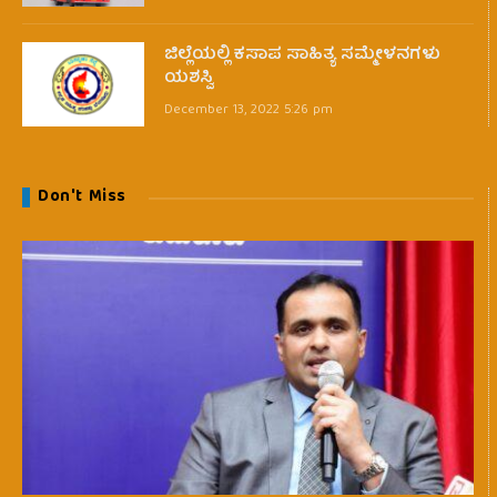
ಜಿಲ್ಲೆಯಲ್ಲಿ ಕಸಾಪ ಸಾಹಿತ್ಯ ಸಮ್ಮೇಳನಗಳು
ಯಶಸ್ವಿ
December 13, 2022 5:26 pm
Don't Miss