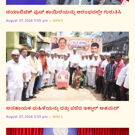
ಡಯಾಬಿಟಿಕ್ ಪುಟ್ ಕಾಯಿಲೆಯನ್ನು ಆರಂಭದಲ್ಲೇ ಗುರುತಿಸಿ
August 07, 2026 5:05 pm
NEWS
ಅಸಹಾಯಕ ಮಹಿಳೆಯನ್ನು ದತ್ತು ಪಡೆದ ಇಕ್ಬಾಲ್ ಅಹಮದ್
August 07, 2026 5:03 pm
NEWS