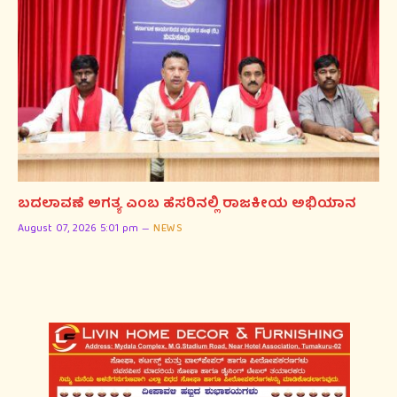
ಬದಲಾವಣೆ ಅಗತ್ಯ ಎಂಬ ಹೆಸರಿನಲ್ಲಿ ರಾಜಕೀಯ ಅಭಿಯಾನ
August 07, 2026 5:01 pm
NEWS