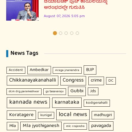
ಡಯಾಬಿಟಿಕ್ ಪುಟ್ ಕಾಯಿಲೆಯನ್ನು
ಆರಂಭದಲ್ಲೇ ಗುರುತಿಸಿ
August 07, 2026 5:05 pm
News Tags
BJP
Ambedkar
Accident
Araga jnanendra
Chikkanayakanahalli
Congress
crime
DC
Gubbi
Jds
dcm dr.g.parameshwar
gs basavaraju
kannada news
karnataka
kodigenahalli
local news
Koratagere
madhugiri
kunigal
Mla jyothiganesh
pavagada
Mla
mlc r.rajendra