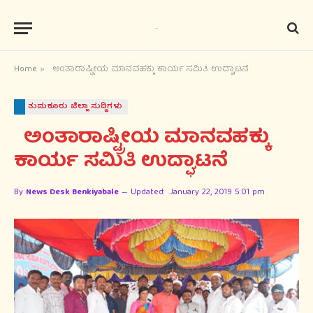
Home
»
ಅಂತಾರಾಷ್ಟ್ರೀಯ ಮಾನವಹಕ್ಕು ಕಾರ್ಯ ಸಮಿತಿ ಉದ್ಘಾಟನೆ
ತುಮಕೂರು ಜಿಲ್ಲಾ ಸುದ್ಧಿಗಳು
ಅಂತಾರಾಷ್ಟ್ರೀಯ ಮಾನವಹಕ್ಕು
ಕಾರ್ಯ ಸಮಿತಿ ಉದ್ಘಾಟನೆ
By
News Desk Benkiyabale
Updated:
January 22, 2019 5:01 pm