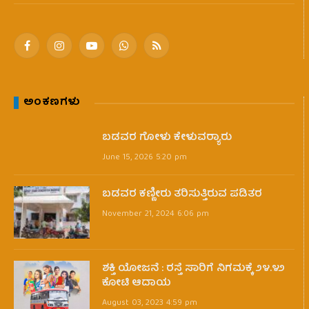
Facebook
Instagram
YouTube
WhatsApp
RSS
ಅಂಕಣಗಳು
ಬಡವರ ಗೋಳು ಕೇಳುವರ‍್ಯಾರು
June 15, 2026 5:20 pm
ಬಡವರ ಕಣ್ಣೀರು ತರಿಸುತ್ತಿರುವ ಪಡಿತರ
November 21, 2024 6:06 pm
ಶಕ್ತಿ ಯೋಜನೆ : ರಸ್ತೆ ಸಾರಿಗೆ ನಿಗಮಕ್ಕೆ ೨೪.೪೨
ಕೋಟಿ ಆದಾಯ
August 03, 2023 4:59 pm