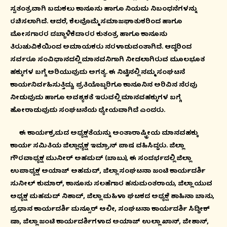
ಸ್ವತಂತ್ರವಾಗಿ ಬದುಕಲು ಕಾನೂನು ಹಾಗೂ ನಿಯಮ ನಿಬಂಧನೆಗಳನ್ನು
ರಚಿಸಲಾಗಿದೆ. ಆದರೆ, ಕೆಲವೊಮ್ಮೆ ಸಮಾಜಘಾತುಕರಿಂದ ಹಾಗೂ
ಮೋಸಗಾರರ ದಬ್ಬಾಳಿಕೆದಾರರ ಕುತಂತ್ರ ಹಾಗೂ ಕಾನೂನು
ತಿರುಚುವಿಕೆಯಿಂದ ಅಮಾಯಕರು ನರಳಾಡುವಂತಾಗಿದೆ. ಆದ್ಧರಿಂದ
ಸರ್ವರೂ ಸಂವಿಧಾನದಲ್ಲಿ ಮಾನವನಿಗಾಗಿ ನೀಡಲಾಗಿರುವ ಮೂಲಭೂತ
ಹಕ್ಕುಗಳ ಬಗ್ಗೆ ಅರಿಯುವುದು ಅಗತ್ಯ. ಈ ನಿಟ್ಟಿನಲ್ಲಿ ನಮ್ಮ ಸಂಘಟನೆ
ಕಾರ್ಯನಿರ್ವಹಿಸುತ್ತಿದ್ದು, ಪ್ರತಿಯೊಬ್ಬರಿಗೂ ಕಾನೂನಿನ ಅರಿವಿನ ನೆರವು
ನೀಡುವುದು ಹಾಗೂ ಅವಶ್ಯಕತೆ ಇರುವಲ್ಲಿ ಮಾನವಹಕ್ಕುಗಳ ಬಗ್ಗೆ
ಹೋರಾಡುವುದು ಸಂಘಟನೆಯ ಧ್ಯೇಯವಾಗಿದೆ ಎಂದರು.
ಈ ಕಾರ್ಯಕ್ರಮದ ಅಧ್ಯಕ್ಷತೆಯನ್ನು ಅಂತಾರಾಷ್ಟ್ರೀಯ ಮಾನವಹಕ್ಕು
ಕಾರ್ಯ ಸಮಿತಿಯ ಜಿಲ್ಲಾಧ್ಯಕ್ಷ ಇಮ್ರಾನ್ ಪಾಷ ವಹಿಸಿದ್ದರು. ಜಿಲ್ಲಾ
ಗೌರವಾಧ್ಯಕ್ಷ ಮುನೀರ್ ಅಹಮದ್ (ಬಾಬು), ಈ ಸಂದರ್ಭದಲ್ಲಿ ಜಿಲ್ಲಾ
ಉಪಾಧ್ಯಕ್ಷ ಅಯಾಜ್ ಅಹಮದ್, ಜಿಲ್ಲಾ ಸಂಘಟನಾ ಜಂಟಿ ಕಾರ್ಯದರ್ಶಿ
ಸುನೀಲ್ ಕುಮಾರ್, ಕಾನೂನು ಸಲಹೆಗಾರ ಹನುಮಂತರಾಯ, ಜಿಲ್ಲಾ ಯುವ
ಅಧ್ಯಕ್ಷ ಮಹಮದ್ ನಿಶಾದ್, ಜಿಲ್ಲಾ ಮಹಿಳಾ ಘಟಕದ ಅಧ್ಯಕ್ಷೆ ಶಾಹಿನಾ ಬಾನು,
ಪ್ರಧಾನ ಕಾರ್ಯದರ್ಶಿ ಮನ್ಸೂರ್ ಅಲೀ, ಸಂಘಟನಾ ಕಾರ್ಯದರ್ಶಿ ಸಿದ್ದೀಕ್
ಷಾ, ಜಿಲ್ಲಾ ಜಂಟಿ ಕಾರ್ಯದರ್ಶಿಗಳಾದ ಅಯಾಜ್ ಉಲ್ಲಾ ಖಾನ್, ಜೀಶಾನ್,