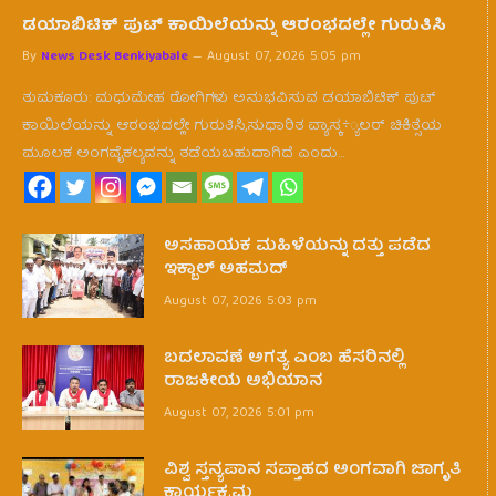
ಡಯಾಬಿಟಿಕ್ ಪುಟ್ ಕಾಯಿಲೆಯನ್ನು ಆರಂಭದಲ್ಲೇ ಗುರುತಿಸಿ
By
News Desk Benkiyabale
August 07, 2026 5:05 pm
ತುಮಕೂರು: ಮಧುಮೇಹ ರೋಗಿಗಳು ಅನುಭವಿಸುವ ಡಯಾಬಿಟಿಕ್ ಪುಟ್
ಕಾಯಿಲೆಯನ್ನು ಆರಂಭದಲ್ಲೇ ಗುರುತಿಸಿ,ಸುಧಾರಿತ ವ್ಯಾಸ್ಕ÷್ಯಲರ್ ಚಿಕಿತ್ಸೆಯ
ಮೂಲಕ ಅಂಗವೈಕಲ್ಯವನ್ನು ತಡೆಯಬಹುದಾಗಿದೆ ಎಂದು…
ಅಸಹಾಯಕ ಮಹಿಳೆಯನ್ನು ದತ್ತು ಪಡೆದ
ಇಕ್ಬಾಲ್ ಅಹಮದ್
August 07, 2026 5:03 pm
ಬದಲಾವಣೆ ಅಗತ್ಯ ಎಂಬ ಹೆಸರಿನಲ್ಲಿ
ರಾಜಕೀಯ ಅಭಿಯಾನ
August 07, 2026 5:01 pm
ವಿಶ್ವ ಸ್ತನ್ಯಪಾನ ಸಪ್ತಾಹದ ಅಂಗವಾಗಿ ಜಾಗೃತಿ
ಕಾರ್ಯಕ್ರಮ