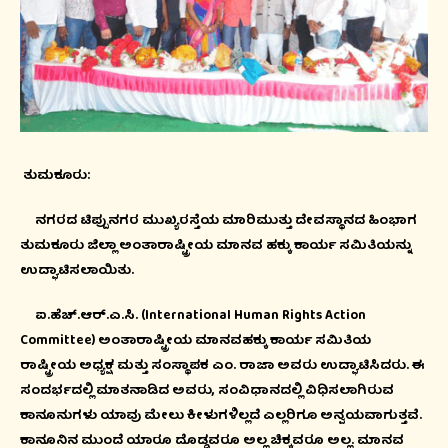
ತುಮಕೂರು:
ನಗರದ ಟಿಪ್ಪುನಗರ ಮುಖ್ಯರಸ್ತೆಯ ಮಾರಿಮುತ್ತು ದೇವಸ್ಥಾನದ ಹಿಂಭಾಗ
ತುಮಕೂರು ಜಿಲ್ಲಾ ಅಂತಾರಾಷ್ಟ್ರೀಯ ಮಾನವ ಹಕ್ಕು ಕಾರ್ಯ ಸಮಿತಿಯನ್ನು
ಉದ್ಘಾಟಿಸಲಾಯಿತು.
ಐ.ಹೆಚ್.ಆರ್.ಎ.ಸಿ. (International Human Rights Action
Committee) ಅಂತಾರಾಷ್ಟ್ರೀಯ ಮಾನವಹಕ್ಕು ಕಾರ್ಯ ಸಮಿತಿಯ
ರಾಷ್ಟ್ರೀಯ ಅಧ್ಯಕ್ಷ ಮತ್ತು ಸಂಸ್ಥಾಪಕ ಎಂ. ರಾಜಾ ಅವರು ಉದ್ಘಾಟಿಸಿದರು. ಈ
ಸಂದರ್ಭದಲ್ಲಿ ಮಾತನಾಡಿದ ಅವರು, ಸಂವಿಧಾನದಲ್ಲಿ ವಿಧಿಸಲಾಗಿರುವ
ಕಾನೂನುಗಳು ಯಾವು ಮೇಲು ಕೀಳುಗಳಿಲ್ಲದೆ ಎಲ್ಲರಿಗೂ ಅನ್ವಯವಾಗುತ್ತವೆ.
ಕಾನೂನಿನ ಮುಂದೆ ಯಾರೂ ದೊಡ್ಡವರೂ ಅಲ್ಲ ಚಿಕ್ಕವರೂ ಅಲ್ಲ. ಮಾನವ