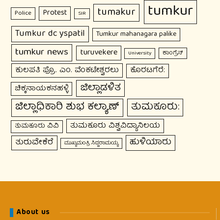
tumkur
tumakur
Protest
Police
SIR
Tumkur dc yspatil
Tumkur mahanagara palike
tumkur news
turuvekere
ಕಾಂಗ್ರೆಸ್
University
ಕುಲಪತಿ ಪ್ರೊ. ಎಂ. ವೆಂಕಟೇಶ್ವರಲು
ಕೊರಟಗೆರೆ:
ಜಿಲ್ಲಾಡಳಿತ
ಚಿಕ್ಕನಾಯಕನಹಳ್ಳಿ
ಜಿಲ್ಲಾಧಿಕಾರಿ ಶುಭ ಕಲ್ಯಾಣ್
ತುಮಕೂರು:
ತುಮಕೂರು ವಿಶ್ವವಿದ್ಯಾನಿಲಯ
ತುಮಕೂರು ವಿವಿ
ಹುಳಿಯಾರು
ತುರುವೇಕೆರೆ
ಮುಖ್ಯಮಂತ್ರಿ ಸಿದ್ದರಾಮಯ್ಯ
About us