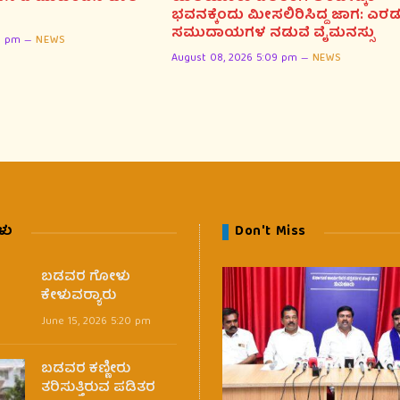
ಭವನಕ್ಕೆಂದು ಮೀಸಲಿರಿಸಿದ್ದ ಜಾಗ: ಎರಡ
ಸಮುದಾಯಗಳ ನಡುವೆ ವೈಮನಸ್ಸು
11 pm
NEWS
August 08, 2026 5:09 pm
NEWS
ಳು
Don't Miss
ಬಡವರ ಗೋಳು
ಕೇಳುವರ‍್ಯಾರು
June 15, 2026 5:20 pm
ಬಡವರ ಕಣ್ಣೀರು
ತರಿಸುತ್ತಿರುವ ಪಡಿತರ