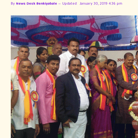
By
News Desk Benkiyabale
Updated:
January 30, 2019 4:36 pm