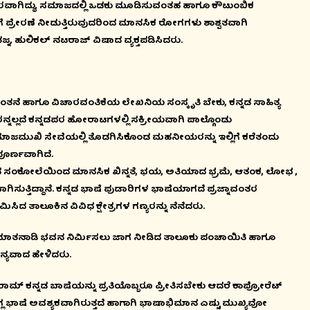
ಾಗಿದ್ದು, ಸಮಾಜದಲ್ಲಿ ಒಡಕು ಮೂಡಿಸುವಂತಹ ಹಾಗೂ ಕೌಟುಂಬಿಕ
ೆ ಪ್ರೇರಣೆ ನೀಡುತ್ತಿರುವುದರಿಂದ ಮಾನಸಿಕ ರೋಗಗಳು ಶಾಶ್ವತವಾಗಿ
ನ, ಹುಲಿಕಲ್ ನಟರಾಜ್ ವಿಷಾದ ವ್ಯಕ್ತಪಡಿಸಿದರು.
ಮಕ ಚಿಂತನೆ ಹಾಗೂ ವಿಚಾರವಂತಿಕೆಯ ಲೇಖನಿಯ ಸಂಸ್ಕೃತಿ ಬೇಕು, ಕನ್ನಡ ಸಾಹಿತ್ಯ
ಗ್ಗಜರನ್ನಲ್ಲದೆ ಕನ್ನಡಪರ ಹೋರಾಟಗಳಲ್ಲಿ ಸಕ್ರೀಯವಾಗಿ ಪಾಲ್ಗೊಂಡು
ಸಮಾಜಮುಖಿ ಸೇವೆಯಲ್ಲಿ ತೊಡಗಿಸಿಕೊಂಡ ಮಹನೀಯರನ್ನು ಇಲ್ಲಿಗೆ ಕರೆತಂದು
ಪೂರ್ಣವಾಗಿದೆ.
ಂಕೋಲೆಯಿಂದ ಮಾನಸಿಕ ಖಿನ್ನತೆ, ಭಯ, ಅತಿಯಾದ ಭ್ರಮೆ, ಆತಂಕ, ಲೋಭ ,
ತ್ತಿದ್ದಾನೆ. ಕನ್ನಡ ಭಾಷೆ ಪುಡಾರಿಗಳ ಭಾಷೆಯಾಗದೆ ಪ್ರಜ್ನಾವಂತರ
ರಮಿಸಿದ ತಾಲೂಕಿನ ವಿವಿಧ ಕ್ಷೇತ್ರಗಳ ಗಣ್ಯರನ್ನು ನೆನೆದರು.
ಾಜು ಮಾತನಾಡಿ ಭವನ ನಿರ್ಮಿಸಲು ಜಾಗ ನೀಡಿದ ತಾಲೂಕು ಪಂಚಾಯಿತಿ ಹಾಗೂ
 ಧನ್ಯವಾದ ಹೇಳಿದರು.
ನ್ನಡ ಬಾಷೆಯನ್ನು ಪ್ರತಿಯೊಬ್ಬರೂ ಪ್ರೀತಿಸಬೇಕು ಆದರೆ ಕಾಪ್ರೋರೆಟ್
್ಲ ಭಾಷೆ ಅವಶ್ಯಕವಾಗಿರುತ್ತದೆ ಹಾಗಾಗಿ ಭಾಷಾಭಿಮಾನ ಎಷ್ಟು ಮುಖ್ಯವೋ