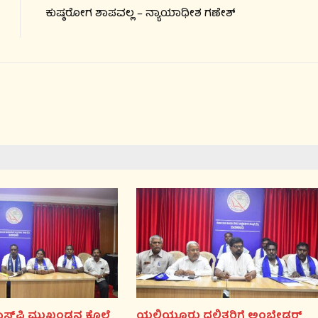
ಕುಷ್ಠರೋಗ ಶಾಪವಲ್ಲ – ನ್ಯಾಯಾಧೀಶ ಗಣೇಶ್
ಸ್‌ಪಿ ಮುಖಂಡನ ಕೊಲೆ
ಯಲಿಯೂರು ದಲಿತರಿಗೆ ಅಂಬೇಡ್ಕರ್