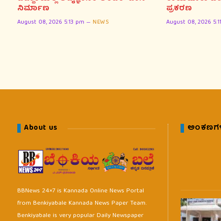
ನಿರ್ಮಾಣ
ಪ್ರಕರಣ
August 08, 2026 5:13 pm
NEWS
August 08, 2026 5:
About us
ಅಂಕಣಗ
BBNews 24×7 is Kannada Online News Portal
from Benkiyabale Kannada News Paper Team.
Benkiyabale is very popular Daily Newspaper