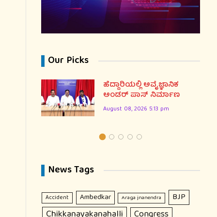
Our Picks
ಣ ದಿನ:
ಹೆದ್ದಾರಿಯಲ್ಲಿ ಅವೈಜ್ಞಾನಿಕ
ರಣೆ
ಅಂಡರ್ ಪಾಸ್ ನಿರ್ಮಾಣ
August 08, 2026 5:13 pm
News Tags
BJP
Ambedkar
Accident
Araga jnanendra
Chikkanayakanahalli
Congress