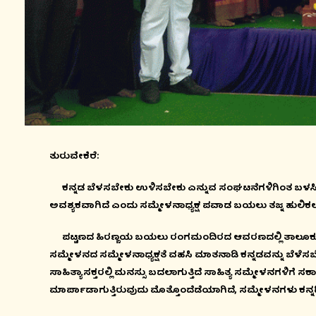
ತುರುವೇಕೆರೆ:
ಕನ್ನಡ ಬೆಳಸಬೇಕು ಉಳಿಸಬೇಕು ಎನ್ನುವ ಸಂಘಟನೆಗಳಿಗಿಂತ ಬಳಸಿ ಉ
ಅವಶ್ಯಕವಾಗಿದೆ ಎಂದು ಸಮ್ಮೇಳನಾಧ್ಯಕ್ಷ ಪವಾಡ ಬಯಲು ತಜ್ನ ಹುಲಿಕ
ಪಟ್ಟಣದ ಹಿರಣ್ಣಯ ಬಯಲು ರಂಗಮಂದಿರದ ಆವರಣದಲ್ಲಿ ತಾಲೂಕು ಕನ್ನಡ
ಸಮ್ಮೇಳನದ ಸಮ್ಮೇಳನಾಧ್ಯಕ್ಷತೆ ವಹಸಿ ಮಾತನಾಡಿ ಕನ್ನಡವನ್ನು ಬೆಳೆಸ
ಸಾಹಿತ್ಯಾಸಕ್ತರಲ್ಲಿ ಮನಸ್ಸು ಬದಲಾಗುತ್ತಿದೆ ಸಾಹಿತ್ಯ ಸಮ್ಮೇಳನಗಳಿಗೆ
ಮಾರ್ಪಾಡಾಗುತ್ತಿರುವುದು ಮೊತ್ತೊಂದೆಡೆಯಾಗಿದೆ, ಸಮ್ಮೇಳನಗಳು ಕನ