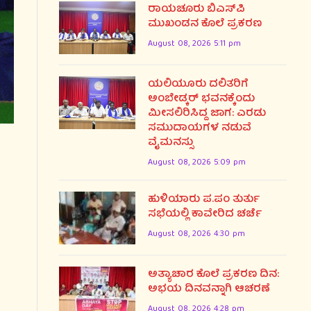
ರಾಯಚೂರು ಬಿಎಸ್‌ಪಿ
ಮುಖಂಡನ ಕೊಲೆ ಪ್ರಕರಣ
August 08, 2026 5:11 pm
ಯಲಿಯೂರು ದಲಿತರಿಗೆ
ಅಂಬೇಡ್ಕರ್ ಭವನಕ್ಕೆಂದು
ಮೀಸಲಿರಿಸಿದ್ದ ಜಾಗ: ಎರಡು
ಸಮುದಾಯಗಳ ನಡುವೆ
ವೈಮನಸ್ಸು
August 08, 2026 5:09 pm
ಹುಳಿಯಾರು ಪ.ಪಂ ತುರ್ತು
ಸಭೆಯಲ್ಲಿ ಕಾವೇರಿದ ಚರ್ಚೆ
August 08, 2026 4:30 pm
ಅತ್ಯಾಚಾರ ಕೊಲೆ ಪ್ರಕರಣ ದಿನ:
ಅಭಯ ದಿನವನ್ನಾಗಿ ಆಚರಣೆ
August 08, 2026 4:28 pm