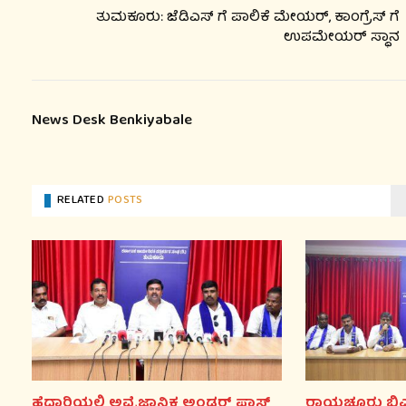
ತುಮಕೂರು: ಜೆಡಿಎಸ್ ಗೆ ಪಾಲಿಕೆ ಮೇಯರ್, ಕಾಂಗ್ರೆಸ್ ಗೆ
ಉಪಮೇಯರ್ ಸ್ಥಾನ
News Desk Benkiyabale
RELATED
POSTS
ಹೆದ್ದಾರಿಯಲ್ಲಿ ಅವೈಜ್ಞಾನಿಕ ಅಂಡರ್ ಪಾಸ್
ರಾಯಚೂರು ಬಿಎ