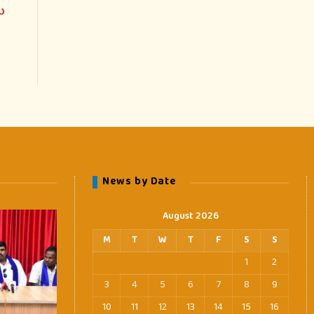
ು
News by Date
August 2026
M
T
W
T
F
S
S
1
2
3
4
5
6
7
8
9
10
11
12
13
14
15
16