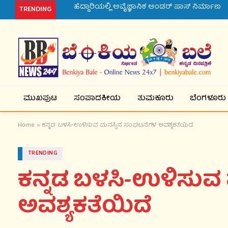
ರಾಯಚೂರು ಬಿಎಸ್‌ಪಿ ಮುಖಂಡನ ಕೊಲೆ ಪ್ರಕರಣ
TRENDING
ಮುಖಪುಟ
ಸಂಪಾದಕೀಯ
ತುಮಕೂರು
ಬೆಂಗಳೂರು
Home
»
ಕನ್ನಡ ಬಳಸಿ-ಉಳಿಸುವ ಮನಸ್ಸಿನ ಸಂಘಟನೆಗಳ ಅವಶ್ಯಕತೆಯಿದೆ
TRENDING
ಕನ್ನಡ ಬಳಸಿ-ಉಳಿಸುವ
ಅವಶ್ಯಕತೆಯಿದೆ