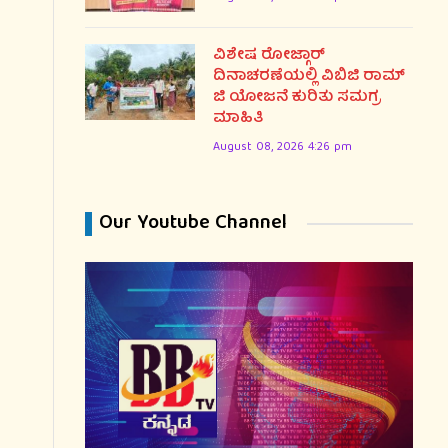
ವಿಶೇಷ ರೋಜ್ಗಾರ್
ದಿನಾಚರಣೆಯಲ್ಲಿ ವಿಬಿಜಿ ರಾಮ್
ಜಿ ಯೋಜನೆ ಕುರಿತು ಸಮಗ್ರ
ಮಾಹಿತಿ
August 08, 2026 4:26 pm
Our Youtube Channel