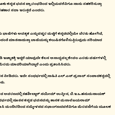
ಾಲೂಕು ಕನ್ನಡ ಭವನ ಪ್ರಾರಂಭದಿಂದ ಇಲ್ಲಿಯವರೆವಿಗೂ ನಾನು ಸಹಕರಿಸುತ್ತಾ
ಸಹಕಾರ ಸದಾ ಇರುತ್ತದೆ ಎಂದರು.
ೆಗಳು ಅವಶ್ಯಕ ಎನ್ನುವಷ್ಟರ ಮಟ್ಟಿಗೆ ಕನ್ನಡದಲ್ಲಿಯೇ ಬೆರತು ಹೋಗಿವೆ,
ಂತೆ ಮಾತನಾಡುತ್ತಾ ಬಾಷೆಯನ್ನು ಕಲುಷಿತಗೊಳಿಸುತ್ತಿರುವುದು ಸರಿಯಾದ
ಅತ್ಯಾಚಾರ ಕೊಲೆ ಪ್ರಕರ
ಅಭಯ ದಿನವನ್ನಾಗಿ ಆಚ
August 08, 2026 4:28 pm
್ಚಾಶಕ್ತಿ ಇದ್ದರೆ ಯಾವುದೇ ಕೆಲಸ ಅಸಾಧ್ಯವಲ್ಲ ಕೇವಲ ಎರಡು ವರ್ಷಗಳಲ್ಲಿ
 ಮೆರದು ಮಾದರಿಯಾಗಿದ್ದಾರೆ ಎಂದು ಪ್ರಶಂಸಿಸಿದರು.
 ನೀಡಿದರು. ಇದೇ ಸಂಧರ್ಭದಲ್ಲಿ ಸಾಹಿತಿ ಎಲ್.ಎನ್.ಪ್ರಸಾದ್ ಸಂಪಾದಕತ್ವದಲ್ಲಿ
ತು.
ರದ ಅವರಣದಲ್ಲಿ ತಹಶೀಲ್ದಾರ್ ನಯೀಮ್ ಉನ್ನೀಸ, ಬಿ.ಇ.ಒ.ಹನುಮನಾಯಕ್
ಸಂಧರ್ಭದಲ್ಲಿ ನೂತನ ಕನ್ನಡ ಭವನವನ್ನು ಶಾಸಕ ಮಸಾಲೆಜಯರಾಮ್
ದ ಪ್ರವಾಸಿ ಮಂದಿರದಿಂದ ಸಮ್ಮೇಳನದ ಸಭಾಂಗಣದವರೆವಿಗೂ ಮೆರವಣಿಗೆಯ ಮೂಲಕ