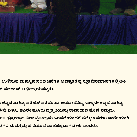
ಳಿಸುವ ಮನಸ್ಸಿನ ಸಂಘಟನೆಗಳ ಅವಶ್ಯಕತೆ ಪ್ರಸ್ಥುತ ದಿನಮಾನಗಳಲ್ಲಿ ಅತಿ
ಲ್ ನಟರಾಜ್ ಅಭಿಪ್ರಾಯಪಟ್ಟರು.
 ಸಾಹಿತ್ಯ ಪರಿಷತ್ ವತಿಯಿಂದ ಆಯೋಜಿಸಿದ್ದ ನಾಲ್ಕನೇ ಕನ್ನಡ ಸಾಹಿತ್ಯ
ಬೇಡಿ ಬಳಸಿ, ಹಸಿರೇ ಹುಸಿರು ಪೃಕೃತಿಯನ್ನು ಕಾಪಾಡುವ ಹೊಣೆ ನಮ್ಮದು.
 ಸರ್ಕಾರ ಪ್ರೋತ್ಸಾಹ ನೀಡುತ್ತಿರುವುದು ಒಂದೆಡೆಯಾದರೆ ಸಮ್ಮೇಳನಗಳು ಜಾರ್ತೆಯಾಗಿ
್ನಡಿಗರ ಮನಸ್ಸನ್ನು ಬೆಸೆಯುವ ನಾಡಹಬ್ಬವಾಗಬೇಕು ಎಂದರು.