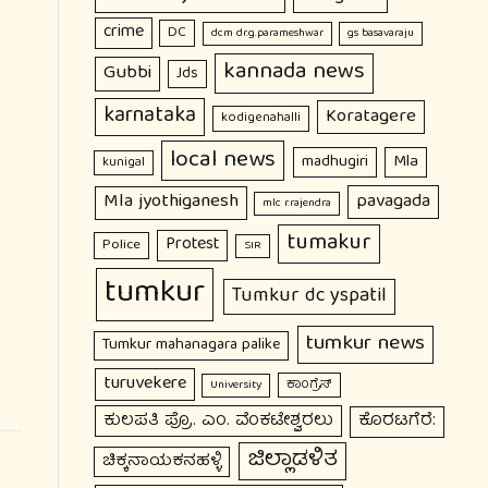
crime
DC
dcm dr.g.parameshwar
gs basavaraju
kannada news
Gubbi
Jds
karnataka
Koratagere
kodigenahalli
local news
Mla
madhugiri
kunigal
Mla jyothiganesh
pavagada
mlc r.rajendra
tumakur
Protest
Police
SIR
tumkur
Tumkur dc yspatil
tumkur news
Tumkur mahanagara palike
turuvekere
ಕಾಂಗ್ರೆಸ್
University
ಕುಲಪತಿ ಪ್ರೊ. ಎಂ. ವೆಂಕಟೇಶ್ವರಲು
ಕೊರಟಗೆರೆ:
ಜಿಲ್ಲಾಡಳಿತ
ಚಿಕ್ಕನಾಯಕನಹಳ್ಳಿ