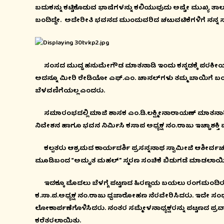
ಬದುಕನ್ನು ಕಟ್ಟಿಕೊಡುವ ಭಾಷೆಗಳನ್ನು ಕಲಿಯುವುದು ಅಷ್ಟೇ ಮುಖ್ಯ ತ
ಬಂದಿದ್ದೇ. ಅದೇರೀತಿ ಭವನದ ಮುಂದುವರಿದ ಚಟುವಟಿಕೆಗಳಿಗೆ ನನ್ನ 
ಸಂಸದ ಮುದ್ದ ಹನುಮೇಗೌಡ ಮಾತನಾಡಿ ಇಂದು ಕನ್ನಡಕ್ಕೆ ಪರಕೀಯ ಭಾಷ
ಅದನ್ನೂ ಮೀರಿ ರೇಡಿಯೋ ಎಫ್.ಎಂ. ಚಾನಲ್‍ಗಳು ತಮ್ಮ ಬಾಯಿಗೆ ಬಂದ
ಬೆಳವಣಿಗೆಯಲ್ಲ ಎಂದರು.
ಸಮಾರಂಭದಲ್ಲಿ ಮಾಜಿ ಶಾಸಕ ಎಂ.ಡಿ.ಲಕ್ಷ್ಮೀನಾರಾಯಣ್ ಮಾತನಾಡಿ ಇಚ
ನಿವೇಶನ ಹಾಗೂ ಭವನ ನಿರ್ಮಿಸಿ ಕಸಾಪ ಅಧ್ಯಕ್ಷ ನಂ.ರಾಜು ಇಚ್ಚಾಶಕ್ತಿ
ಕಲ್ಪತರು ಆಶ್ರಮದ ಕಾರ್ಯದರ್ಶಿ ಪ್ರಸನ್ನನಾಥ ಸ್ವಾಮೀಜಿ ಆಶೀರ್ವಚನ
ಮೂಡಿಬಂದ “ಅಮೃತ ಮಹಲ್” ಸ್ಮರಣ ಸಂಚಿಕೆ ಬಿಡುಗಡೆ ಮಾಡಲಾಯಿ
ಇದಕ್ಕೂ ಮೊದಲು ಬೆಳಗ್ಗೆ ಪಟ್ಟಣದ ಹಿರಣ್ಣಯ ಬಯಲು ರಂಗಮಂದಿ
ಕ.ಸಾ.ಪ.ಅಧ್ಯಕ್ಷ ನಂ.ರಾಜು ಧ್ವಜಾರೋಹಣ ನೆರವೇರಿಸಿದರು. ಇದೇ 
ಲೋಕಾರ್ಪಣೆಗೊಳಿಸಿದರು. ನಂತರ ಸಮ್ಮೇಳನಾಧ್ಯಕ್ಷರನ್ನು ಪಟ್ಟಣ
ಕರೆತರಲಾಯಿತು.