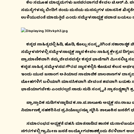
ಕೆಲ ಸಮೂಹ ಮಾಧ್ಯಮಗಳು ಜನಪರವಾಗದೆ ಕೇವಲ ಟಿ.ಆರ್.ಪಿ. ಪರವ
ಸಮಸ್ಯೆಗಳನ್ನು ಬೀದಿಗೆ ತಂದು ಮನೆಯ ಮನಸ್ಸುಗಳ ಮಾನಸಿಕ ಖಿನ್ನತೆಗ
ಉಳಿಯುವಂತೆ ಮಾಡುತ್ತಿವೆ ಎಂದು ಸಮ್ಮೇಳನಾಧ್ಯಕ್ಷ ಪವಾಡ ಬಯಲು ತಜ್
ಕನ್ನಡ ಸಾಹಿತ್ಯದಲ್ಲಿ ಹಿಡಿ, ಹೊಡಿ, ಕೊಲ್ಲು ಸಂಸ್ಕೃತಿಗಿಂತ ಸಕಾರಾತ್
ಸಮ್ಮೇಳನಗಳಲ್ಲಿ ಸಮ್ಮೇಳನಾಧ್ಯಕ್ಷ ಸ್ಥಾನ ಕೇವಲ ಸಾಹಿತ್ಯ ಕ್ಷೇತ್ರದ ದಿ
ಪ್ರಾಮಾಣಿಕವಾಗಿ ತಮ್ಮ ಜೀವನವನ್ನೇ ಕನ್ನಡ ಭಾಷೆಗಾಗಿ ಮೀಸಲಿಟ್ಟ 
ಕನ್ನಡ ಸಾಹಿತ್ಯ ಸಮ್ಮೇಳನದ ಗೌರವ ಸ್ಥಾನ ಕಲ್ಪಿಸಿ ಕೊಡುವ ಕೆಲಸ ಅರ್ಥ
ಇಂದು ಯುವ ಜನಾಂಗ ಅತಿಯಾದ ಸಾಮಾಜಿಕ ಜಾಲತಾಣಗಳ ದಾಸ್ಯದ ಸ
ಮೋಹಗಳಿಗೆ ಬಲಿಯಾಗಿ ಮಾನಸಿಕವಾಗಿ ಜೀವಂತ ಶವವಾಗಿ ಬದುಕು ಸಾಗಿಸು
ಭಾಷೆಯಾಗಬೇಕು ಎಂದರಲ್ಲದೆ ನಾಡು ನುಡಿ ಸಂಸ್ಕೃತಿ ಸ್ವಾತಂತ್ರ್ಯಕ್ಕಾಗಿ ಶ್
ಪ್ರಾಸ್ತಾವಿಕ ನುಡಿಗಳನ್ನಾಡಿದ ಕ.ಸಾ.ಪ.ತಾಲೂಕು ಅಧ್ಯಕ್ಷ ನಂ.ರ
ನಿರ್ಮಾಣಕ್ಕೆ ಸಹಕರಿಸಿದ ಪ್ರತಿಯೊಬ್ಬರನ್ನೂ ಸ್ಮರಿಸಿ ತಾಲೂಕಿನ ಜನತೆಗೆ
ಸಮಾರಂಭದ ಅಧ್ಯಕ್ಷತೆ ವಹಸಿ ಮಾತನಾಡಿದ ಶಾಸಕ ಮಸಾಲೆಜಯರಾಮ್ ಕ
ನಗರಗಳಲ್ಲಿ ಗ್ರಾಮೀಣ ಜನತೆ ಉದ್ಯೋಗವಕಾಶಕ್ಕೆಂದು ತೆರಳಿದಾಗ ಆಂಗ