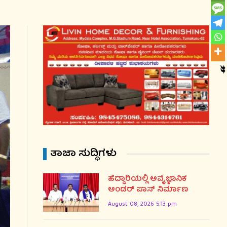
ತಾಜಾ ಸುದ್ಧಿಗಳು
ಹೆದ್ದಾರಿಯಲ್ಲಿ ಅವೈಜ್ಞಾನಿಕ
ಅಂಡರ್ ಪಾಸ್ ನಿರ್ಮಾಣ
August 08, 2026 5:13 pm