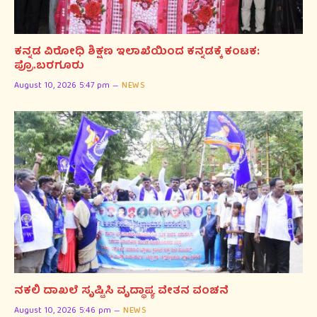
ಕನ್ನಡ ವಿರೋಧಿ ಶಿಕ್ಷಣ ಇಲಾಖೆಯಿಂದ ಕನ್ನಡಕ್ಕೆ ಕಂಟಕ:
ಪ್ರೊ.ಬರಗೂರು
August 10, 2026 5:47 pm
NEWS
ನಕಲಿ ದಾಖಲೆ ಸೃಷ್ಟಿಸಿ ವೃದ್ಧಾಪ್ಯ ವೇತನ ವಂಚನೆ
August 10, 2026 5:46 pm
NEWS