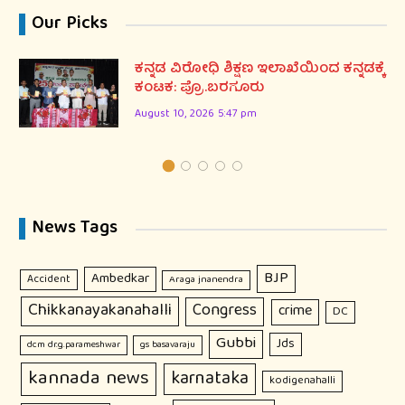
Our Picks
ಕನ್ನಡ ವಿರೋಧಿ ಶಿಕ್ಷಣ ಇಲಾಖೆಯಿಂದ ಕನ್ನಡಕ್ಕೆ
ಕಂಟಕ: ಪ್ರೊ.ಬರಗೂರು
August 10, 2026 5:47 pm
News Tags
BJP
Ambedkar
Accident
Araga jnanendra
Chikkanayakanahalli
Congress
crime
DC
Gubbi
Jds
dcm dr.g.parameshwar
gs basavaraju
kannada news
karnataka
kodigenahalli