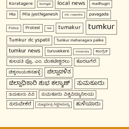
local news
Koratagere
madhugiri
kunigal
Mla jyothiganesh
pavagada
Mla
mlc r.rajendra
tumkur
tumakur
Protest
Police
SIR
Tumkur dc yspatil
Tumkur mahanagara palike
tumkur news
turuvekere
ಕಾಂಗ್ರೆಸ್
University
ಕುಲಪತಿ ಪ್ರೊ. ಎಂ. ವೆಂಕಟೇಶ್ವರಲು
ಕೊರಟಗೆರೆ:
ಜಿಲ್ಲಾಡಳಿತ
ಚಿಕ್ಕನಾಯಕನಹಳ್ಳಿ
ಜಿಲ್ಲಾಧಿಕಾರಿ ಶುಭ ಕಲ್ಯಾಣ್
ತುಮಕೂರು:
ತುಮಕೂರು ವಿಶ್ವವಿದ್ಯಾನಿಲಯ
ತುಮಕೂರು ವಿವಿ
ಹುಳಿಯಾರು
ತುರುವೇಕೆರೆ
ಮುಖ್ಯಮಂತ್ರಿ ಸಿದ್ದರಾಮಯ್ಯ