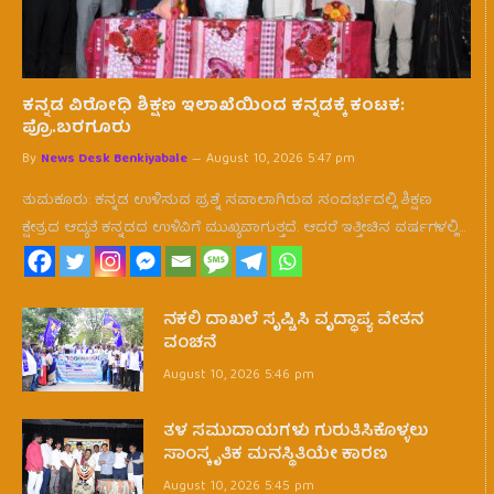
ಕನ್ನಡ ವಿರೋಧಿ ಶಿಕ್ಷಣ ಇಲಾಖೆಯಿಂದ ಕನ್ನಡಕ್ಕೆ ಕಂಟಕ:
ಪ್ರೊ.ಬರಗೂರು
By
News Desk Benkiyabale
August 10, 2026 5:47 pm
ತುಮಕೂರು: ಕನ್ನಡ ಉಳಿಸುವ ಪ್ರಶ್ನೆ ಸವಾಲಾಗಿರುವ ಸಂದರ್ಭದಲ್ಲಿ ಶಿಕ್ಷಣ
ಕ್ಷೇತ್ರದ ಆದ್ಯತೆ ಕನ್ನಡದ ಉಳಿವಿಗೆ ಮುಖ್ಯವಾಗುತ್ತದೆ. ಆದರೆ ಇತ್ತೀಚಿನ ವರ್ಷಗಳಲ್ಲಿ…
ನಕಲಿ ದಾಖಲೆ ಸೃಷ್ಟಿಸಿ ವೃದ್ಧಾಪ್ಯ ವೇತನ
ವಂಚನೆ
August 10, 2026 5:46 pm
ತಳ ಸಮುದಾಯಗಳು ಗುರುತಿಸಿಕೊಳ್ಳಲು
ಸಾಂಸ್ಕೃತಿಕ ಮನಸ್ಥಿತಿಯೇ ಕಾರಣ
August 10, 2026 5:45 pm