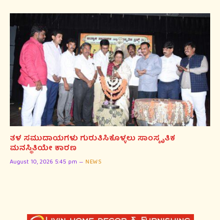
ತಳ ಸಮುದಾಯಗಳು ಗುರುತಿಸಿಕೊಳ್ಳಲು ಸಾಂಸ್ಕೃತಿಕ
ಮನಸ್ಥಿತಿಯೇ ಕಾರಣ
August 10, 2026 5:45 pm
NEWS