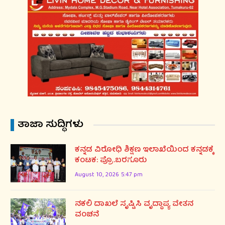
ತಾಜಾ ಸುದ್ಧಿಗಳು
ಕನ್ನಡ ವಿರೋಧಿ ಶಿಕ್ಷಣ ಇಲಾಖೆಯಿಂದ ಕನ್ನಡಕ್ಕೆ
ಕಂಟಕ: ಪ್ರೊ.ಬರಗೂರು
August 10, 2026 5:47 pm
ನಕಲಿ ದಾಖಲೆ ಸೃಷ್ಟಿಸಿ ವೃದ್ಧಾಪ್ಯ ವೇತನ
ವಂಚನೆ