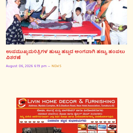
ಉಪಮುಖ್ಯಮ0ತ್ರಿಗಳ ಹುಟ್ಟು ಹಬ್ಬದ ಅಂಗವಾಗಿ ಹಣ್ಣು, ಹಂಪಲು
ವಿತರಣೆ
August 06, 2026 6:19 pm
NEWS