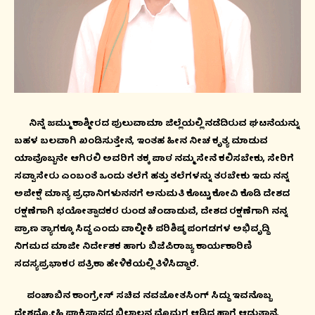
ನಿನ್ನೆ ಜಮ್ಮು ಕಾಶ್ಮೀರದ ಪುಲುವಾಮಾ ಜಿಲ್ಲೆಯಲ್ಲಿ ನಡೆದಿರುವ ಘಟನೆಯನ್ನು
ಬಹಳ ಬಲವಾಗಿ ಖಂಡಿಸುತ್ತೇನೆ, ಇಂತಹ ಹೀನ ನೀಚ ಕೃತ್ಯ ಮಾಡುವ
ಯಾವೊಬ್ಬನೇ ಆಗಿರಲಿ ಅವರಿಗೆ ತಕ್ಕ ಪಾಠ ನಮ್ಮ ಸೇನೆ ಕಲಿಸಬೇಕು, ಸೇರಿಗೆ
ಸವ್ವಾಸೇರು ಎಂಬಂತೆ ಒಂದು ತಲೆಗೆ ಹತ್ತು ತಲೆಗಳನ್ನು ತರಬೇಕು ಇದು ನನ್ನ
ಅಪೇಕ್ಷೆ ಮಾನ್ಯ ಪ್ರಧಾನಿಗಳುನನಗೆ ಅನುಮತಿ ಕೊಟ್ಟು ಕೋವಿ ಕೊಡಿ ದೇಶದ
ರಕ್ಷಣೆಗಾಗಿ ಭಯೋತ್ಪಾದಕರ ರುಂಡ ಚೆಂಡಾಡುವೆ, ದೇಶದ ರಕ್ಷಣೆಗಾಗಿ ನನ್ನ
ಪ್ರಾಣ ತ್ಯಾಗಕ್ಕೂ ಸಿದ್ದ ಎಂದು ವಾಲ್ಮೀಕಿ ಪರಿಶಿಷ್ಠ ಪಂಗಡಗಳ ಅಭಿವೃದ್ದಿ
ನಿಗಮದ ಮಾಜೀ ನಿರ್ದೇಶಕ ಹಾಗು ಬಿಜೆಪಿರಾಜ್ಯ ಕಾರ್ಯಕಾರಿಣಿ
ಸದಸ್ಯಪ್ರಭಾಕರ ಪತ್ರಿಕಾ ಹೇಳಿಕೆಯಲ್ಲಿ ತಿಳಿಸಿದ್ದಾರೆ.
ಪಂಚಾಬಿನ ಕಾಂಗ್ರೇಸ್ ಸಚಿವ ನವಜೋತಸಿಂಗ್ ಸಿದ್ದು ಇವನೊಬ್ಬ
ದೇಶದ್ರೋಹಿ ಪಾಕಿಸ್ಥಾನದ ಬಿಲಾಲನ ಮೊಮ್ಮಗ ಆಡಿದ ಹಾಗೆ ಆಡುತ್ತಾನೆ,