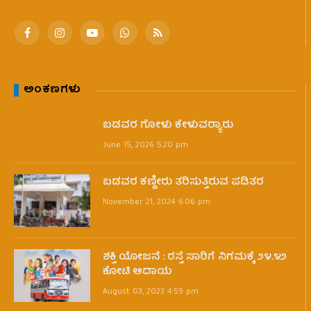
Facebook
Instagram
YouTube
WhatsApp
RSS
ಅಂಕಣಗಳು
ಬಡವರ ಗೋಳು ಕೇಳುವರ‍್ಯಾರು
June 15, 2026 5:20 pm
ಬಡವರ ಕಣ್ಣೀರು ತರಿಸುತ್ತಿರುವ ಪಡಿತರ
November 21, 2024 6:06 pm
ಶಕ್ತಿ ಯೋಜನೆ : ರಸ್ತೆ ಸಾರಿಗೆ ನಿಗಮಕ್ಕೆ ೨೪.೪೨
ಕೋಟಿ ಆದಾಯ
August 03, 2023 4:59 pm