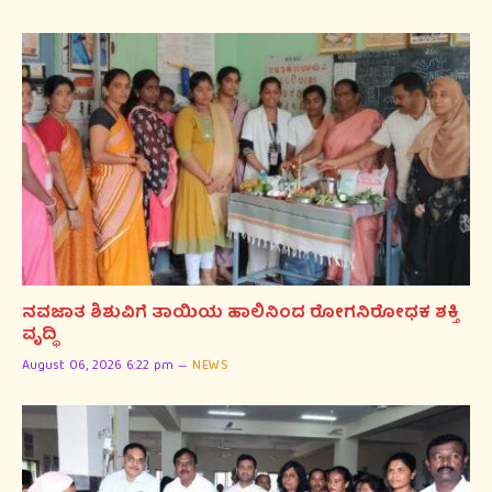
ನವಜಾತ ಶಿಶುವಿಗೆ ತಾಯಿಯ ಹಾಲಿನಿಂದ ರೋಗನಿರೋಧಕ ಶಕ್ತಿ
ವೃದ್ಧಿ
August 06, 2026 6:22 pm
NEWS