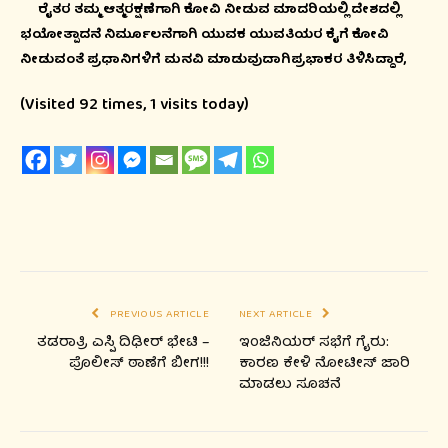
ರೈತರ ತಮ್ಮ ಆತ್ಮರಕ್ಷಣೆಗಾಗಿ ಕೋವಿ ನೀಡುವ ಮಾದರಿಯಲ್ಲಿ ದೇಶದಲ್ಲಿ
ಭಯೋತ್ಪಾದನೆ ನಿರ್ಮೂಲನೆಗಾಗಿ ಯುವಕ ಯುವತಿಯರ ಕೈಗೆ ಕೋವಿ
ನೀಡುವಂತೆ ಪ್ರಧಾನಿಗಳಿಗೆ ಮನವಿ ಮಾಡುವುದಾಗಿಪ್ರಭಾಕರ ತಿಳಿಸಿದ್ದಾರೆ,
(Visited 92 times, 1 visits today)
PREVIOUS ARTICLE
NEXT ARTICLE
ತಡರಾತ್ರಿ ಎಸ್ಪಿ ದಿಢೀರ್ ಭೇಟಿ –
ಇಂಜಿನಿಯರ್ ಸಭೆಗೆ ಗೈರು:
ಪೊಲೀಸ್ ಠಾಣೆಗೆ ಬೀಗ!!!
ಕಾರಣ ಕೇಳಿ ನೋಟೀಸ್ ಜಾರಿ
ಮಾಡಲು ಸೂಚನೆ