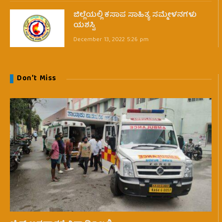
ಜಿಲ್ಲೆಯಲ್ಲಿ ಕಸಾಪ ಸಾಹಿತ್ಯ ಸಮ್ಮೇಳನಗಳು
ಯಶಸ್ವಿ
December 13, 2022 5:26 pm
Don't Miss