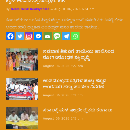
ಬೈಕ್ ಅಪಘಾತಕ್ಕೆ ವಿದ್ಯಾರ್ಥಿ ಬಲಿ
By
News Desk Benkiyabale
August 06, 2026 6:24 pm
ಕೊರಟಗೆರೆ: ತಾಲೂಕಿನ ಸಿದ್ದರ ಬೆಟ್ಟದ ಅರಣ್ಯ ಇಲಾಖೆ ನರ್ಸರಿ ತಿರುವಿನಲ್ಲಿ ಭೀಕರ
ಅಪಘಾತದಲ್ಲಿ ಪಟ್ಟಣದ ಅಂಬೇಡ್ಕರ್ ವಸತಿ ಶಾಲೆಯ ಕಾಲೇಜು…
ನವಜಾತ ಶಿಶುವಿಗೆ ತಾಯಿಯ ಹಾಲಿನಿಂದ
ರೋಗನಿರೋಧಕ ಶಕ್ತಿ ವೃದ್ಧಿ
August 06, 2026 6:22 pm
ಉಪಮುಖ್ಯಮ0ತ್ರಿಗಳ ಹುಟ್ಟು ಹಬ್ಬದ
ಅಂಗವಾಗಿ ಹಣ್ಣು, ಹಂಪಲು ವಿತರಣೆ
August 06, 2026 6:19 pm
ಸಕಾಲಕ್ಕೆ ಮಳೆ ಇಲ್ಲದೇ ರೈತರು ಕಂಗಾಲು
August 06, 2026 6:15 pm