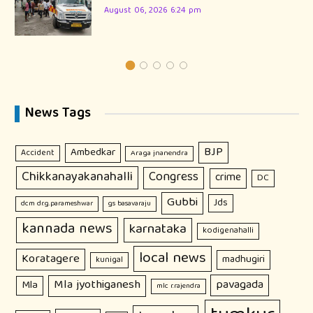
August 06, 2026 6:24 pm
News Tags
BJP
Ambedkar
Accident
Araga jnanendra
Chikkanayakanahalli
Congress
crime
DC
Gubbi
Jds
dcm dr.g.parameshwar
gs basavaraju
kannada news
karnataka
kodigenahalli
local news
Koratagere
madhugiri
kunigal
Mla jyothiganesh
pavagada
Mla
mlc r.rajendra