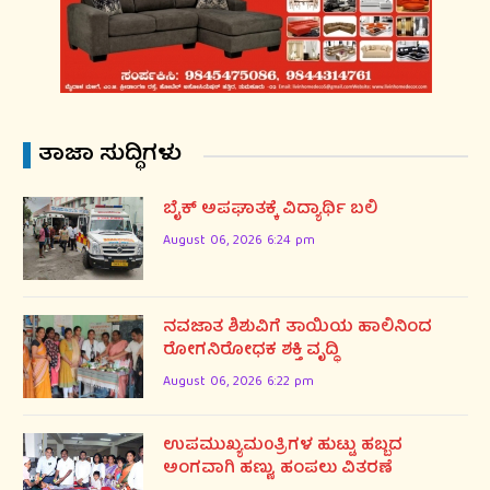
ತಾಜಾ ಸುದ್ಧಿಗಳು
ಬೈಕ್ ಅಪಘಾತಕ್ಕೆ ವಿದ್ಯಾರ್ಥಿ ಬಲಿ
August 06, 2026 6:24 pm
ನವಜಾತ ಶಿಶುವಿಗೆ ತಾಯಿಯ ಹಾಲಿನಿಂದ
ರೋಗನಿರೋಧಕ ಶಕ್ತಿ ವೃದ್ಧಿ
August 06, 2026 6:22 pm
ಉಪಮುಖ್ಯಮ0ತ್ರಿಗಳ ಹುಟ್ಟು ಹಬ್ಬದ
ಅಂಗವಾಗಿ ಹಣ್ಣು, ಹಂಪಲು ವಿತರಣೆ