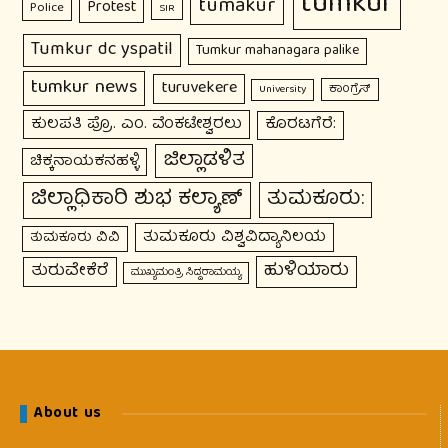
tumkur
tumakur
Protest
Police
SIR
Tumkur dc yspatil
Tumkur mahanagara palike
tumkur news
turuvekere
ಕಾಂಗ್ರೆಸ್
University
ಕುಲಪತಿ ಪ್ರೊ. ಎಂ. ವೆಂಕಟೇಶ್ವರಲು
ಕೊರಟಗೆರೆ:
ಜಿಲ್ಲಾಡಳಿತ
ಚಿಕ್ಕನಾಯಕನಹಳ್ಳಿ
ಜಿಲ್ಲಾಧಿಕಾರಿ ಶುಭ ಕಲ್ಯಾಣ್
ತುಮಕೂರು:
ತುಮಕೂರು ವಿಶ್ವವಿದ್ಯಾನಿಲಯ
ತುಮಕೂರು ವಿವಿ
ಹುಳಿಯಾರು
ತುರುವೇಕೆರೆ
ಮುಖ್ಯಮಂತ್ರಿ ಸಿದ್ದರಾಮಯ್ಯ
About us