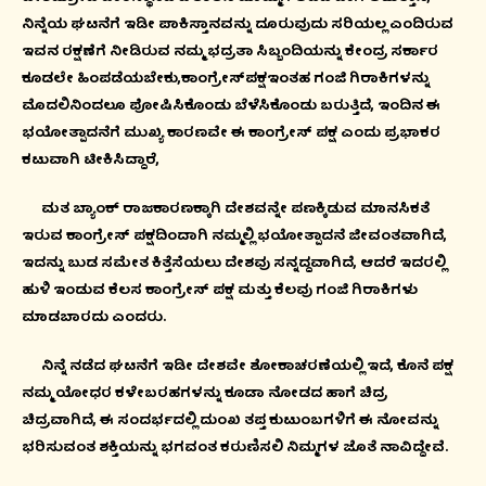
ನಿನ್ನೆಯ ಘಟನೆಗೆ ಇಡೀ ಪಾಕಿಸ್ತಾನವನ್ನು ದೂರುವುದು ಸರಿಯಲ್ಲ ಎಂದಿರುವ
ಇವನ ರಕ್ಷಣೆಗೆ ನೀಡಿರುವ ನಮ್ಮ ಭದ್ರತಾ ಸಿಬ್ಬಂದಿಯನ್ನು ಕೇಂದ್ರ ಸರ್ಕಾರ
ಕೂಡಲೇ ಹಿಂಪಡೆಯಬೇಕು,ಕಾಂಗ್ರೇಸ್‍ಪಕ್ಷಇಂತಹ ಗಂಜಿ ಗಿರಾಕಿಗಳನ್ನು
ಮೊದಲಿನಿಂದಲೂ ಪೋಷಿಸಿಕೊಂಡು ಬೆಳೆಸಿಕೊಂಡು ಬರುತ್ತಿದೆ, ಇಂದಿನ ಈ
ಭಯೋತ್ಪಾದನೆಗೆ ಮುಖ್ಯ ಕಾರಣವೇ ಈ ಕಾಂಗ್ರೇಸ್ ಪಕ್ಷ ಎಂದು ಪ್ರಭಾಕರ
ಕಟುವಾಗಿ ಟೀಕಿಸಿದ್ದಾರೆ,
ಮತ ಬ್ಯಾಂಕ್ ರಾಜಕಾರಣಕ್ಕಾಗಿ ದೇಶವನ್ನೇ ಪಣಕ್ಕಿಡುವ ಮಾನಸಿಕತೆ
ಇರುವ ಕಾಂಗ್ರೇಸ್ ಪಕ್ಷದಿಂದಾಗಿ ನಮ್ಮಲ್ಲಿ ಭಯೋತ್ಪಾದನೆ ಜೀವಂತವಾಗಿದೆ,
ಇದನ್ನು ಬುಡ ಸಮೇತ ಕಿತ್ತೆಸೆಯಲು ದೇಶವು ಸನ್ನದ್ದವಾಗಿದೆ, ಆದರೆ ಇದರಲ್ಲಿ
ಹುಳಿ ಇಂಡುವ ಕೆಲಸ ಕಾಂಗ್ರೇಸ್ ಪಕ್ಷ ಮತ್ತು ಕೆಲವು ಗಂಜಿ ಗಿರಾಕಿಗಳು
ಮಾಡಬಾರದು ಎಂದರು.
ನಿನ್ನೆ ನಡೆದ ಘಟನೆಗೆ ಇಡೀ ದೇಶವೇ ಶೋಕಾಚರಣೆಯಲ್ಲಿ ಇದೆ, ಕೊನೆ ಪಕ್ಷ
ನಮ್ಮ ಯೋಧರ ಕಳೇಬರಹಗಳನ್ನು ಕೂಡಾ ನೋಡದ ಹಾಗೆ ಚಿದ್ರ
ಚಿದ್ರವಾಗಿದೆ, ಈ ಸಂದರ್ಭದಲ್ಲಿ ದುಂಖ ತಪ್ತ ಕುಟುಂಬಗಳಿಗೆ ಈ ನೋವನ್ನು
ಭರಿಸುವಂತ ಶಕ್ತಿಯನ್ನು ಭಗವಂತ ಕರುಣಿಸಲಿ ನಿಮ್ಮಗಳ ಜೊತೆ ನಾವಿದ್ದೇವೆ.