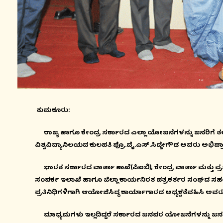
ತುಮಕೂರು:
ರಾಜ್ಯ ಹಾಗೂ ಕೇಂದ್ರ ಸರ್ಕಾರದ ಎಲ್ಲಾ ಯೋಜನೆಗಳನ್ನು ಜನರಿಗೆ ತಲ
ವಿಶ್ವವಿದ್ಯಾನಿಲಯದ ಕುಲಪತಿ ಪ್ರೊ.ವೈ.ಎಸ್.ಸಿದ್ದೇಗೌಡ ಅವರು ಅಭಿಪ್
ಭಾರತ ಸರ್ಕಾರದ ವಾರ್ತಾ ಶಾಖೆ(ಪಿಐಬಿ), ಕೇಂದ್ರ ವಾರ್ತಾ ಮತ್ತು ಪ್
ಸಂಪರ್ಕ ಇಲಾಖೆ ಹಾಗೂ ಜಿಲ್ಲಾ ಕಾರ್ಯನಿರತ ಪತ್ರಕರ್ತರ ಸಂಘದ ಸಹಯ
ಪ್ರತಿನಿಧಿಗಳಿಗಾಗಿ ಆಯೋಜಿಸಿದ್ದ ಕಾರ್ಯಾಗಾರದ ಅಧ್ಯಕ್ಷತೆವಹಿಸಿ ಅ
ಮಾಧ್ಯಮಗಳು ಇಲ್ಲದಿದ್ದರೆ ಸರ್ಕಾರದ ಜನಪರ ಯೋಜನೆಗಳನ್ನು ಜನರಿಗೆ ಮ