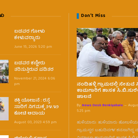
ಳು
Don't Miss
ಬಡವರ ಗೋಳು
ಕೇಳುವರ‍್ಯಾರು
June 15, 2026 5:20 pm
ಬಡವರ ಕಣ್ಣೀರು
ತರಿಸುತ್ತಿರುವ ಪಡಿತರ
November 21, 2024 6:06
ನಂದಿಹಳ್ಳಿ ಗ್ರಾಮದಲ್ಲಿ ಸೇತುವೆ
pm
ಕಾಮಗಾರಿಗೆ ಶಾಸಕ ಸಿ.ಬಿ.ಸುರ
ಚಾಲನೆ
ಶಕ್ತಿ ಯೋಜನೆ : ರಸ್ತೆ
By
News Desk Benkiyabale
Augus
ಸಾರಿಗೆ ನಿಗಮಕ್ಕೆ ೨೪.೪೨
5:25 pm
ಕೋಟಿ ಆದಾಯ
ಹುಳಿಯಾರು: ಹುಳಿಯಾರು ಹೋಬಳಿಯ ನ
August 03, 2023 4:59 pm
ಗ್ರಾಮಸ್ಥರ ಬಹುದಿನಗಳ ಕನಸಾಗಿದ್ದ 