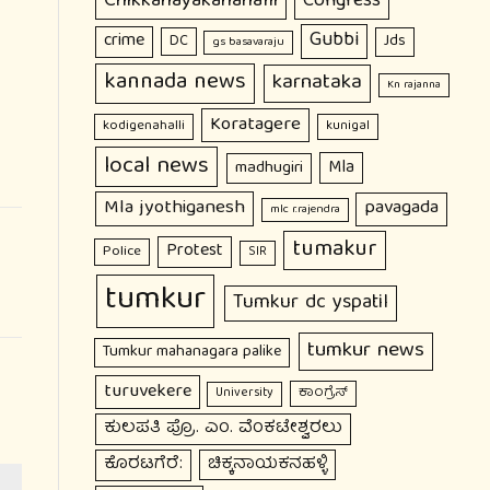
Chikkanayakanahalli
Congress
Gubbi
crime
DC
Jds
gs basavaraju
kannada news
karnataka
Kn rajanna
Koratagere
kodigenahalli
kunigal
local news
Mla
madhugiri
Mla jyothiganesh
pavagada
mlc r.rajendra
tumakur
Protest
Police
SIR
tumkur
Tumkur dc yspatil
tumkur news
Tumkur mahanagara palike
turuvekere
ಕಾಂಗ್ರೆಸ್
University
ಕುಲಪತಿ ಪ್ರೊ. ಎಂ. ವೆಂಕಟೇಶ್ವರಲು
ಕೊರಟಗೆರೆ:
ಚಿಕ್ಕನಾಯಕನಹಳ್ಳಿ