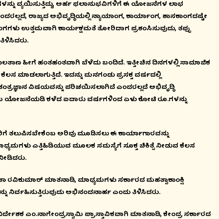
ನ್ನು ವ್ಯಯಿಸುತ್ತಿದ್ದು, ಅರ್ಹ ಫಲಾನುಭವಿಗಳಿಗೆ ಈ ಯೋಜನೆಗಳ ಲಾಭ
ದರಲ್ಲದೆ, ರಾಜ್ಯದ ಅಭಿವೃದ್ಧಿಯಲ್ಲಿ ನ್ಯಾಯಾಂಗ, ಕಾರ್ಯಾಂಗ, ಶಾಸಕಾಂಗದಷ್ಟೇ
ಂಗಗಳು ಉತ್ತಮವಾಗಿ ಕಾರ್ಯಕ್ಷಮತೆ ತೋರಿದಾಗ ಪ್ರಶಂಸಿಸುವುದು, ತಪ್ಪು
ಿಳಿಸಿದರು.
ತಾಣ ಹೀಗೆ ಹಂತಹಂತವಾಗಿ ಬೆಳೆದು ಬಂದಿದೆ. ಇತ್ತೀಚಿನ ದಿನಗಳಲ್ಲಿ ಸಾಮಾಜಿಕ
ೆಲಸ ಮಾಡಲಾಗುತ್ತಿದೆ. ಇದನ್ನು ಮನಗಂಡು ಪ್ರಸಕ್ತ ವರ್ಷದಲ್ಲಿ
ಂತ್ರಜ್ಞಾನ ವಿಷಯವನ್ನು ಪರಿಚಯಿಸಲಾಗಿದೆ ಎಂದರಲ್ಲದೆ ಅಭಿವೃದ್ಧಿ
ಟಕ” ಎಂಬ ಯೋಜನೆಯಡಿ ಕಳೆದ ಐದಾರು ವರ್ಷಗಳಿಂದ ಏಳು ಕೋಟಿ ರೂ.ಗಳನ್ನು
ಿಗೆ ತಲುಪಿಸಬೇಕೆಂಬ ಅರಿವು ಮೂಡಿಸಲು ಈ ಕಾರ್ಯಾಗಾರವನ್ನು
ಮಗಳು ಎತ್ತಿಹಿಡಿಯುವ ಮೂಲಕ ಸಮಸ್ಯೆಗೆ ಸೂಕ್ತ ಚಿಕಿತ್ಸೆ ನೀಡುವ ಕೆಲಸ
ೀಡಿದರು.
ಲತಾ ರವಿಕುಮಾರ್ ಮಾತನಾಡಿ, ಮಾಧ್ಯಮಗಳು ಸರ್ಕಾರದ ಮಹತ್ವಾಕಾಂಕ್ಷಿ
ು ನಿರ್ವಹಿಸುತ್ತಿರುವುದು ಅಭಿನಂದನಾರ್ಹ ಎಂದು ತಿಳಿಸಿದರು.
ೇಶಕ ಎಂ.ನಾಗೇಂದ್ರಸ್ವಾಮಿ ಪ್ರಾಸ್ತಾವಿಕವಾಗಿ ಮಾತನಾಡಿ, ಕೇಂದ್ರ ಸರ್ಕಾರದ