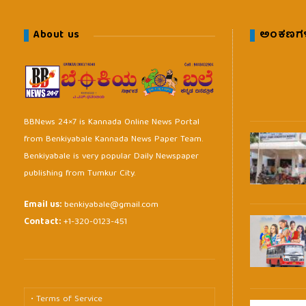
About us
ಅಂಕಣಗ
BBNews 24×7 is Kannada Online News Portal
from Benkiyabale Kannada News Paper Team.
Benkiyabale is very popular Daily Newspaper
publishing from Tumkur City.
Email us:
benkiyabale@gmail.com
Contact:
+1-320-0123-451
• Terms of Service