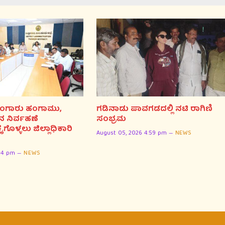
 ಮುಂಗಾರು ಹಂಗಾಮು,
ಗಡಿನಾಡು ಪಾವಗಡದಲ್ಲಿ ನಟಿ ರಾಗಿಣಿ
 ನಿರ್ವಹಣೆ
ಸಂಭ್ರಮ
ೊಳ್ಳಲು ಜಿಲ್ಲಾಧಿಕಾರಿ
August 05, 2026 4:59 pm
NEWS
04 pm
NEWS