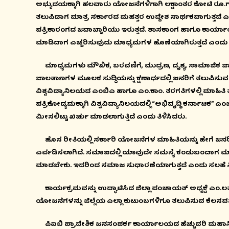
ಅಭ್ಯುದಯಕ್ಕಾಗಿ ಹಲವಾರು ಯೋಜನೆಗಳಿಗಾಗಿ ಲಕ್ಷಾಂತರ ಕೋಟಿ ರೂ.ಗಳ
ತಲುಪಿದಾಗ ಮಾತ್ರ ಸರ್ಕಾರದ ಮಹತ್ತರ ಉದ್ದೇಶ ಸಾರ್ಥಕವಾಗುತ್ತದೆ ಎಂ
ಪತ್ರಿಕಾರಂಗದ ಜವಾಬ್ದಾರಿಯು ಇರುತ್ತದೆ. ಶಾಸಕಾಂಗ ಹಾಗೂ ಕಾರ್ಯಾ
ಮಾಡಿದಾಗ ಎಚ್ಚರಿಸುವುದು ಮಾಧ್ಯಮಗಳ ಹೊಣೆಯಾಗಿರುತ್ತದೆ ಎಂದು ತ
ಮಾಧ್ಯಮಗಳು ಮೌಖಿಕ, ಬರವಣಿಗೆ, ಮುದ್ರಣ, ದೃಶ್ಯ, ಸಾಮಾಜಿಕ ಜಾಲ
ಜಾಲತಾಣಗಳ ಮೂಲಕ ಸುದ್ದಿಯನ್ನು ಕ್ಷಣಾರ್ಧದಲ್ಲಿ ಜನರಿಗೆ ತಲುಪಿಸುವ ಕ
ವಿಶ್ವವಿದ್ಯಾನಿಲಯದ ಎಂಬಿಎ ಹಾಗೂ ಎಂ.ಕಾಂ. ತರಗತಿಗಳಲ್ಲಿ ಮಾಹಿತಿ ತ
ಪತ್ರಿಕೋದ್ಯಮಕ್ಕಾಗಿ ವಿಶ್ವವಿದ್ಯಾನಿಲಯದಲ್ಲಿ “ಅಭಿವೃದ್ಧಿ ಕರ್ನಾ
ಮೀಸಲಿಟ್ಟು ಖರ್ಚು ಮಾಡಲಾಗುತ್ತಿದೆ ಎಂದು ತಿಳಿಸಿದರು.
ಹೊಸ ರೀತಿಯಲ್ಲಿ ಸರ್ಕಾರಿ ಯೋಜನೆಗಳ ಮಾಹಿತಿಯನ್ನು ಹೇಗೆ ಜನರ
ಏರ್ಪಡಿಸಲಾಗಿದೆ. ಸಮಾಜದಲ್ಲಿ ಯಾವುದೇ ಸಮಸ್ಯೆ ಕಂಡುಬಂದಾಗ ಮಾಧ್ಯ
ಮಾಡಬೇಕು. ಇದರಿಂದ ಸಮಾಜ ಸುಧಾರಣೆಯಾಗುತ್ತದೆ ಎಂದು ಸಲಹೆ ನ
ಕಾರ್ಯಕ್ರಮವನ್ನು ಉದ್ಘಾಟಿಸಿದ ಜಿಲ್ಲಾ ಪಂಚಾಯತ್ ಅಧ್ಯಕ್ಷೆ ಎಂ.
ಯೋಜನೆಗಳನ್ನು ಜಿಲ್ಲೆಯ ಎಲ್ಲಾ ಕುಟುಂಬಗಳಿಗೂ ತಲುಪಿಸುವ ಕೆಲಸವನ್ನ
ಪಿಐಬಿ ಪ್ರಾದೇಶಿಕ ಜನಸಂಪರ್ಕ ಕಾರ್ಯಾಲಯದ ಹೆಚ್ಚುವರಿ ಮಹಾನಿರ್ದ