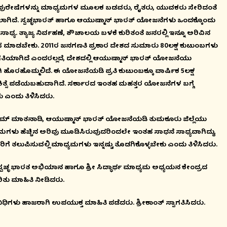
ಪುರೇಷೆಗಳನ್ನು ಮಾಧ್ಯಮಗಳ ಮೂಲಕ ಬಡವರು, ರೈತರು, ಯುವಕರು ಸೇರಿದಂತೆ
ಲಾಗಿದೆ. ಸ್ವಚ್ಛಭಾರತ್ ಹಾಗೂ ಆಯುಷ್ಮಾನ್ ಭಾರತ್ ಯೋಜನೆಗಳು ಒಂದಕ್ಕೊಂದು
ಾಧ್ಯ. ತ್ಯಾಜ್ಯ ನಿರ್ವಹಣೆ, ಶೌಚಾಲಯ ಬಳಕೆ ಕುರಿತಂತೆ ಜನರಲ್ಲಿ ಇನ್ನೂ ಅರಿವಿನ
ವ ಕೆಲಸ ಮಾಡಬೇಕು. 2011ರ ಜನಗಣತಿ ಪ್ರಕಾರ ದೇಶದ ಸುಮಾರು 80ಲಕ್ಷ ಕುಟುಂಬಗಳು
ಾಗಿದೆ ಎಂದರಲ್ಲದೆ, ದೇಶದಲ್ಲಿ ಆಯುಷ್ಮಾನ್ ಭಾರತ್ ಯೋಜನೆಯು
ಹೊರಹೊಮ್ಮಲಿದೆ. ಈ ಯೋಜನೆಯಡಿ ಪ್ರತಿ ಕುಟುಂಬಕ್ಕೂ ವಾರ್ಷಿಕ 5ಲಕ್ಷ
ಕರ್ನಾಟಕ ರಾಜ್ಯದಲ್ಲಿ ಕನ
್ಸೆ ಪಡೆಯಬಹುದಾಗಿದೆ. ಸರ್ಕಾರದ ಇಂತಹ ಮಹತ್ತರ ಯೋಜನೆಗಳ ಬಗ್ಗೆ
ಸಾರ್ವಭೌಮ
ಎಂದು ತಿಳಿಸಿದರು.
August 05, 2026 4:54 pm
ೋತ್ತಮ್ ಮಾತನಾಡಿ, ಆಯುಷ್ಮಾನ್ ಭಾರತ್ ಯೋಜನೆಯಡಿ ತುಮಕೂರು ಜಿಲ್ಲೆಯು
ಮಗಳು ಹೆಚ್ಚಿನ ಅರಿವು ಮೂಡಿಸಿರುವುದರಿಂದಲೇ ಇಂತಹ ಸಾಧನೆ ಸಾಧ್ಯವಾಗಿದ್ದು,
 ತಲುಪಿಸುವಲ್ಲಿ ಮಾಧ್ಯಮಗಳು ಇನ್ನಷ್ಟು ತೊಡಗಿಕೊಳ್ಳಬೇಕು ಎಂದು ತಿಳಿಸಿದರು.
್ಛ ಭಾರತ ಅಭಿಯಾನ ಹಾಗೂ ಶ್ರೀ ಸಿದ್ಧಾರ್ಥ ಮಾಧ್ಯಮ ಅಧ್ಯಯನ ಕೇಂದ್ರದ
ಿತು ಮಾಹಿತಿ ನೀಡಿದರು.
ಧಿಗಳು ಹಾಜರಾಗಿ ಉಪಯುಕ್ತ ಮಾಹಿತಿ ಪಡೆದರು. ಶ್ರೀಕಾಂತ್ ಸ್ವಾಗತಿಸಿದರು.