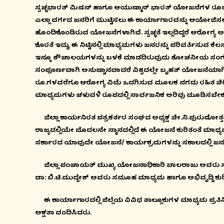
ಸ್ವಚ್ಛಭಾರತ್ ಮಿಷನ್ ಹಾಗೂ ಆಯುಷ್ಮಾನ್ ಭಾರತ್ ಯೋಜನೆಗಳ ರೂ
ಎಲ್ಲಾ ವರ್ಗದ ಜನರಿಗೆ ಮುಟ್ಟಿಸಲು ಈ ಕಾರ್ಯಾಗಾರವನ್ನು ಆಯೋಜಿಸ
ಹೊಂದಿಕೊಂಡಿರುವ ಯೋಜನೆಗಳಾಗಿವೆ. ಸ್ವಚ್ಛತೆ ಇಲ್ಲದಿದ್ದರೆ ಆರೋಗ್ಯ ಅಸ
ಕೊರತೆ ಇದ್ದು, ಈ ನಿಟ್ಟಿನಲ್ಲಿ ಮಾಧ್ಯಮಗಳು ಜನರನ್ನು ಪರಿವರ್ತಿಸು
ಇನ್ನೂ ಶೌಚಾಲಯಗಳನ್ನು ಬಳಕೆ ಮಾಡದಿರುವುದು ಶೋಚನೀಯ ಸಂಗತಿಯ
ಸಂಪೂರ್ಣವಾಗಿ ಅನುಷ್ಟಾನವಾದರೆ ವಿಶ್ವದಲ್ಲೇ ಬೃಹತ್ ಯೋಜನೆಯಾಗಿ 
ರೂ.ಗಳವರೆಗೂ ಆರೋಗ್ಯ ವಿಮೆ ಒದಗಿಸುವ ಮೂಲಕ ನಗದು ರಹಿತ ಚಿಕಿತ
ಮಾಧ್ಯಮಗಳು ಚಳುವಳಿ ರೂಪದಲ್ಲಿ ಸಾರ್ವಜನಿಕ ಅರಿವು ಮೂಡಿಸಬೇಕು 
ಜಿಲ್ಲಾ ಕಾರ್ಯನಿರತ ಪತ್ರಕರ್ತರ ಸಂಘದ ಅಧ್ಯಕ್ಷ ಚೀ.ನಿ.ಪುರುಷ
ರಾಜ್ಯದಲ್ಲಿಯೇ ಮೊದಲನೇ ಸ್ಥಾನದಲ್ಲಿದೆ ಈ ಯೋಜನೆ ಕುರಿತಂತೆ ಮಾಧ್ಯ
ಸರ್ಕಾರದ ಯಾವುದೇ ಯೋಜನೆ/ ಕಾರ್ಯಕ್ರಮಗಳನ್ನು ಸಕಾಲದಲ್ಲಿ ಜನರಿಗೆ
ಜಿಲ್ಲಾ ಪಂಚಾಯತ್ ಮುಖ್ಯ ಯೋಜನಾಧಿಕಾರಿ ಬಾಲರಾಜು ಅವರು ಸ್ವಚ
ಡಾ: ಬಿ.ಟಿ.ಮುದ್ದೇಶ್ ಅವರು ಸಮೂಹ ಮಾಧ್ಯಮ ಹಾಗೂ ಅಭಿವೃದ್ಧಿ ಕುರ
ಈ ಕಾರ್ಯಾಗಾರದಲ್ಲಿ ಜಿಲ್ಲೆಯ ವಿವಿಧ ತಾಲ್ಲೂಕುಗಳ ಮಾಧ್ಯಮ ಪ್ರತಿನಿ
ಅಕ್ಷತಾ ವಂದಿಸಿದರು.