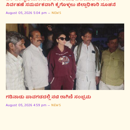
ನಿರ್ವಹಣೆ ಸಮರ್ಪಕವಾಗಿ ಕೈಗೊಳ್ಳಲು ಜಿಲ್ಲಾಧಿಕಾರಿ ಸೂಚನೆ
August 05, 2026 5:04 pm
NEWS
ಗಡಿನಾಡು ಪಾವಗಡದಲ್ಲಿ ನಟಿ ರಾಗಿಣಿ ಸಂಭ್ರಮ
August 05, 2026 4:59 pm
NEWS