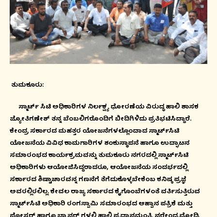
ತುಮಕೂರು:
ಸ್ಮಾರ್ಟ್ ಸಿಟಿ ಅಧಿಕಾರಿಗಳ ನಿರ್ಲಕ್ಷ್ಯ ಧೋರಣೆಯ ವಿರುದ್ಧ ಹಾಲಿ ಶಾಸಕ
ಜ್ಯೋತಿಗಣೇಶ್ ತನ್ನ ಬೆಂಬಲಿಗರೊಂದಿಗೆ ಬೀದಿಗಿಳಿದು ಪ್ರತಿಭಟಿಸಿದ್ದಾರೆ.
ಕೇಂದ್ರ ಸರ್ಕಾರದ ಮಹತ್ತರ ಯೋಜನೆಗಳಲ್ಲೊಂದಾದ ಸ್ಮಾರ್ಟ್‍ಸಿಟಿ
ಯೋಜನೆಯ ವಿವಿಧ ಕಾಮಗಾರಿಗಳ ಶಂಕುಸ್ಥಾಪನೆ ಹಾಗೂ ಉದ್ಘಾಟನ
ಸಮಾರಂಭದ ಕಾರ್ಯಕ್ರಮವನ್ನು ತುಮಕೂರು ನಗರದಲ್ಲಿ ಸ್ಮಾರ್ಟ್‍ಸಿಟಿ
ಅಧಿಕಾರಿಗಳು ಆಯೋಜಿಸಿದ್ದರಾದರೂ, ಆಯೋಜನೆಯ ಸಂದರ್ಭದಲ್ಲಿ
ಸರ್ಕಾರದ ಶಿಷ್ಟಾಚಾರವನ್ನ ಗಣನೆಗೆ ತೆಗೆದುಕೊಳ್ಳಬೇಕೆಂಬ ಕನಿಷ್ಠ ಪ್ರಜ್ಞೆ
ಅವರಲ್ಲಿರಲಿಲ್ಲ. ಕೇವಲ ರಾಜ್ಯ ಸರ್ಕಾರದ ಕೈಗೊಂಬೆಗಳಂತೆ ವರ್ತಿಸುತ್ತಿರುವ
ಸ್ಮಾರ್ಟ್‍ಸಿಟಿ ಅಧಿಕಾರಿ ರಂಗಸ್ವಾಮಿ ಸಮಾರಂಭದ ಆಹ್ವಾನ ಪತ್ರಿಕೆ ಮತ್ತು
ಪೋಸ್ಟರ್ ಹಾಗೂ ಬ್ಯಾನರ್ ಗಳಲ್ಲಿ ಹಾಲಿ ಪ್ರಧಾನಮಂತ್ರಿ ನರೇಂದ್ರಮೋದಿ,