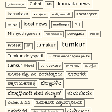
kannada news
Gubbi
Jds
gs basavaraju
karnataka
Koratagere
kodigenahalli
Kn rajanna
local news
Mla
madhugiri
kunigal
Mla jyothiganesh
pavagada
Police
mlc r.rajendra
tumkur
tumakur
Protest
SIR
Tumkur dc yspatil
Tumkur mahanagara palike
tumkur news
turuvekere
ಕಾಂಗ್ರೆಸ್
University
ಕುಲಪತಿ ಪ್ರೊ. ಎಂ. ವೆಂಕಟೇಶ್ವರಲು
ಕೊರಟಗೆರೆ:
ಜಿಲ್ಲಾಡಳಿತ
ಚಿಕ್ಕನಾಯಕನಹಳ್ಳಿ
ಜಿಲ್ಲಾಧಿಕಾರಿ ಶುಭ ಕಲ್ಯಾಣ್
ತುಮಕೂರು:
ತುಮಕೂರು ವಿಶ್ವವಿದ್ಯಾನಿಲಯ
ತುಮಕೂರು ವಿವಿ
ಹುಳಿಯಾರು
ತುರುವೇಕೆರೆ
ಮುಖ್ಯಮಂತ್ರಿ ಸಿದ್ದರಾಮಯ್ಯ