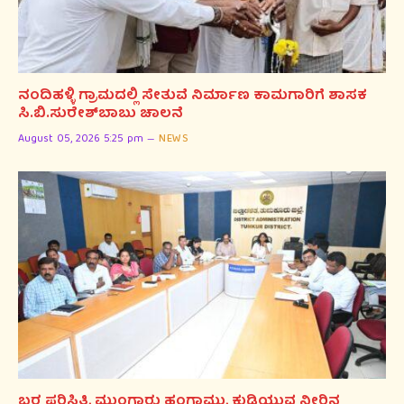
ನಂದಿಹಳ್ಳಿ ಗ್ರಾಮದಲ್ಲಿ ಸೇತುವೆ ನಿರ್ಮಾಣ ಕಾಮಗಾರಿಗೆ ಶಾಸಕ
ಸಿ.ಬಿ.ಸುರೇಶ್‌ಬಾಬು ಚಾಲನೆ
August 05, 2026 5:25 pm
NEWS
ಬರ ಪರಿಸ್ಥಿತಿ, ಮುಂಗಾರು ಹಂಗಾಮು, ಕುಡಿಯುವ ನೀರಿನ