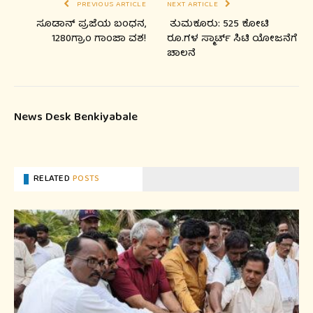
PREVIOUS ARTICLE
NEXT ARTICLE
ಸೂಡಾನ್ ಪ್ರಜೆಯ ಬಂಧನ,
ತುಮಕೂರು: 525 ಕೋಟಿ
1280ಗ್ರಾಂ ಗಾಂಜಾ ವಶ!
ರೂ.ಗಳ ಸ್ಮಾರ್ಟ್ ಸಿಟಿ ಯೋಜನೆಗೆ
ಚಾಲನೆ
News Desk Benkiyabale
RELATED
POSTS