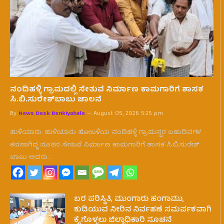
ನಂದಿಹಳ್ಳಿ ಗ್ರಾಮದಲ್ಲಿ ಸೇತುವೆ ನಿರ್ಮಾಣ ಕಾಮಗಾರಿಗೆ ಶಾಸಕ
ಸಿ.ಬಿ.ಸುರೇಶ್‌ಬಾಬು ಚಾಲನೆ
By
News Desk Benkiyabale
August 05, 2026 5:25 pm
ಹುಳಿಯಾರು: ಹುಳಿಯಾರು ಹೋಬಳಿಯ ನಂದಿಹಳ್ಳಿ ಗ್ರಾಮಸ್ಥರ ಬಹುದಿನಗಳ
ಕನಸಾಗಿದ್ದ ನೂತನ ಸೇತುವೆ ನಿರ್ಮಾಣ ಕಾಮಗಾರಿಗೆ ಶಾಸಕ ಸಿ.ಬಿ.ಸುರೇಶ್
ಬಾಬು ಅವರು…
ಬರ ಪರಿಸ್ಥಿತಿ, ಮುಂಗಾರು ಹಂಗಾಮು,
ಕುಡಿಯುವ ನೀರಿನ ನಿರ್ವಹಣೆ ಸಮರ್ಪಕವಾಗಿ
ಕೈಗೊಳ್ಳಲು ಜಿಲ್ಲಾಧಿಕಾರಿ ಸೂಚನೆ