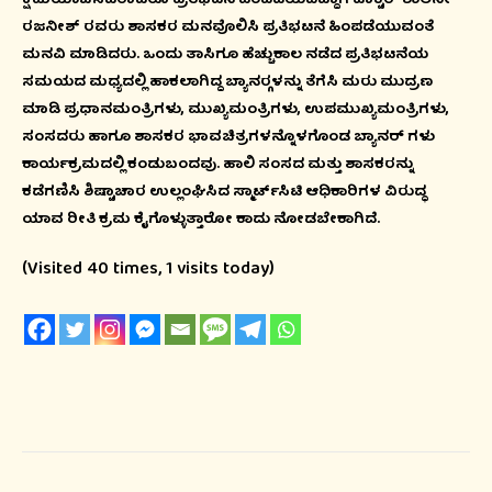
ಕ್ಷಮೆಯಾಚಿಸಿದರಾದರೂ ಪ್ರತಿಭಟನೆ ಹಿಂಪಡೆಯದಿದ್ದಾಗ ಡಾಕ್ಟರ್ ಶಾಲಿನೀ
ರಜನೀಶ್ ರವರು ಶಾಸಕರ ಮನವೊಲಿಸಿ ಪ್ರತಿಭಟನೆ ಹಿಂಪಡೆಯುವಂತೆ
ಮನವಿ ಮಾಡಿದರು. ಒಂದು ತಾಸಿಗೂ ಹೆಚ್ಚುಕಾಲ ನಡೆದ ಪ್ರತಿಭಟನೆಯ
ಸಮಯದ ಮಧ್ಯದಲ್ಲಿ ಹಾಕಲಾಗಿದ್ದ ಬ್ಯಾನರ್‍ಗಳನ್ನು ತೆಗೆಸಿ ಮರು ಮುದ್ರಣ
ಮಾಡಿ ಪ್ರಧಾನಮಂತ್ರಿಗಳು, ಮುಖ್ಯಮಂತ್ರಿಗಳು, ಉಪಮುಖ್ಯಮಂತ್ರಿಗಳು,
ಸಂಸದರು ಹಾಗೂ ಶಾಸಕರ ಭಾವಚಿತ್ರಗಳನ್ನೊಳಗೊಂಡ ಬ್ಯಾನರ್ ಗಳು
ಕಾರ್ಯಕ್ರಮದಲ್ಲಿ ಕಂಡುಬಂದವು. ಹಾಲಿ ಸಂಸದ ಮತ್ತು ಶಾಸಕರನ್ನು
ಕಡೆಗಣಿಸಿ ಶಿಷ್ಟಾಚಾರ ಉಲ್ಲಂಘಿಸಿದ ಸ್ಮಾರ್ಟ್‍ಸಿಟಿ ಆಧಿಕಾರಿಗಳ ವಿರುದ್ಧ
ಯಾವ ರೀತಿ ಕ್ರಮ ಕೈಗೊಳ್ಳುತ್ತಾರೋ ಕಾದು ನೋಡಬೇಕಾಗಿದೆ.
(Visited 40 times, 1 visits today)