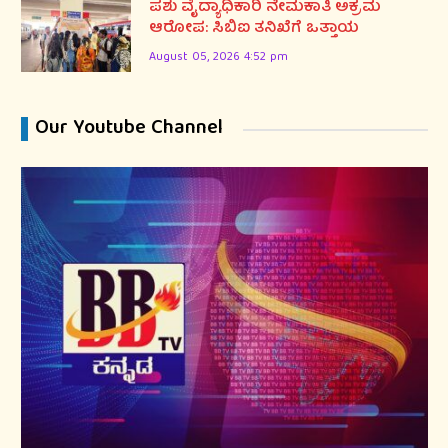
ಪಶು ವೈದ್ಯಾಧಿಕಾರಿ ನೇಮಕಾತಿ ಅಕ್ರಮ
ಆರೋಪ: ಸಿಬಿಐ ತನಿಖೆಗೆ ಒತ್ತಾಯ
August 05, 2026 4:52 pm
Our Youtube Channel