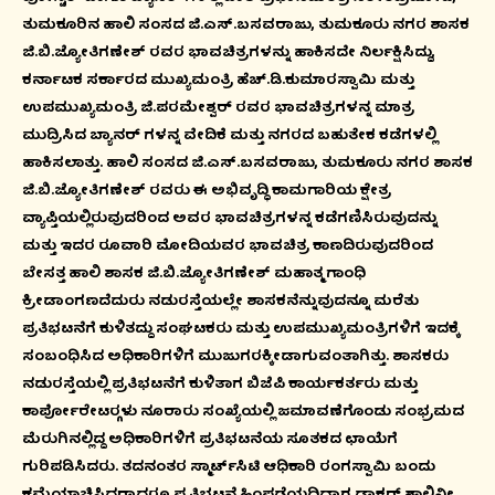
ತುಮಕೂರಿನ ಹಾಲಿ ಸಂಸದ ಜಿ.ಎಸ್.ಬಸವರಾಜು, ತುಮಕೂರು ನಗರ ಶಾಸಕ
ಜಿ.ಬಿ.ಜ್ಯೋತಿಗಣೇಶ್ ರವರ ಭಾವಚಿತ್ರಗಳನ್ನು ಹಾಕಿಸದೇ ನಿರ್ಲಕ್ಷಿಸಿದ್ದು,
ಕರ್ನಾಟಕ ಸರ್ಕಾರದ ಮುಖ್ಯಮಂತ್ರಿ ಹೆಚ್.ಡಿ.ಕುಮಾರಸ್ವಾಮಿ ಮತ್ತು
ಉಪಮುಖ್ಯಮಂತ್ರಿ ಜಿ.ಪರಮೇಶ್ವರ್ ರವರ ಭಾವಚಿತ್ರಗಳನ್ನ ಮಾತ್ರ
ಮುದ್ರಿಸಿದ ಬ್ಯಾನರ್ ಗಳನ್ನ ವೇದಿಕೆ ಮತ್ತು ನಗರದ ಬಹುತೇಕ ಕಡೆಗಳಲ್ಲಿ
ಹಾಕಿಸಲಾತ್ತು. ಹಾಲಿ ಸಂಸದ ಜಿ.ಎಸ್.ಬಸವರಾಜು, ತುಮಕೂರು ನಗರ ಶಾಸಕ
ಜಿ.ಬಿ.ಜ್ಯೋತಿಗಣೇಶ್ ರವರು ಈ ಅಭಿವೃದ್ಧಿ ಕಾಮಗಾರಿಯ ಕ್ಷೇತ್ರ
ವ್ಯಾಪ್ತಿಯಲ್ಲಿರುವುದರಿಂದ ಅವರ ಭಾವಚಿತ್ರಗಳನ್ನ ಕಡೆಗಣಿಸಿರುವುದನ್ನು
ಮತ್ತು ಇದರ ರೂವಾರಿ ಮೋದಿಯವರ ಭಾವಚಿತ್ರ ಕಾಣದಿರುವುದರಿಂದ
ಬೇಸತ್ತ ಹಾಲಿ ಶಾಸಕ ಜಿ.ಬಿ.ಜ್ಯೋತಿಗಣೇಶ್ ಮಹಾತ್ಮ ಗಾಂಧಿ
ಕ್ರೀಡಾಂಗಣದೆದುರು ನಡುರಸ್ತೆಯಲ್ಲೇ ಶಾಸಕನೆನ್ನುವುದನ್ನೂ ಮರೆತು
ಪ್ರತಿಭಟನೆಗೆ ಕುಳಿತದ್ದು ಸಂಘಟಕರು ಮತ್ತು ಉಪಮುಖ್ಯಮಂತ್ರಿಗಳಿಗೆ ಇದಕ್ಕೆ
ಸಂಬಂಧಿಸಿದ ಅಧಿಕಾರಿಗಳಿಗೆ ಮುಜುಗರಕ್ಕೀಡಾಗುವಂತಾಗಿತ್ತು. ಶಾಸಕರು
ನಡುರಸ್ತೆಯಲ್ಲಿ ಪ್ರತಿಭಟನೆಗೆ ಕುಳಿತಾಗ ಬಿಜೆಪಿ ಕಾರ್ಯಕರ್ತರು ಮತ್ತು
ಕಾರ್ಪೋರೇಟರ್‍ಗಳು ನೂರಾರು ಸಂಖ್ಯೆಯಲ್ಲಿ ಜಮಾವಣೆಗೊಂಡು ಸಂಭ್ರಮದ
ಮೆರುಗಿನಲ್ಲಿದ್ದ ಅಧಿಕಾರಿಗಳಿಗೆ ಪ್ರತಿಭಟನೆಯ ಸೂತಕದ ಛಾಯೆಗೆ
ಗುರಿಪಡಿಸಿದರು. ತದನಂತರ ಸ್ಮಾರ್ಟ್‍ಸಿಟಿ ಆಧಿಕಾರಿ ರಂಗಸ್ವಾಮಿ ಬಂದು