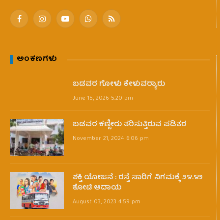
Facebook
Instagram
YouTube
WhatsApp
RSS
ಅಂಕಣಗಳು
ಬಡವರ ಗೋಳು ಕೇಳುವರ‍್ಯಾರು
June 15, 2026 5:20 pm
ಬಡವರ ಕಣ್ಣೀರು ತರಿಸುತ್ತಿರುವ ಪಡಿತರ
November 21, 2024 6:06 pm
ಶಕ್ತಿ ಯೋಜನೆ : ರಸ್ತೆ ಸಾರಿಗೆ ನಿಗಮಕ್ಕೆ ೨೪.೪೨
ಕೋಟಿ ಆದಾಯ
August 03, 2023 4:59 pm