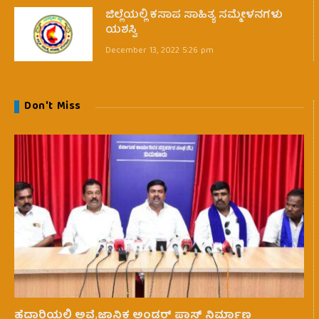
ಜಿಲ್ಲೆಯಲ್ಲಿ ಕಸಾಪ ಸಾಹಿತ್ಯ ಸಮ್ಮೇಳನಗಳು
ಯಶಸ್ವಿ
December 13, 2022 5:26 pm
Don't Miss
ಹೆದ್ದಾರಿಯಲ್ಲಿ ಅವೈಜ್ಞಾನಿಕ ಅಂಡರ್ ಪಾಸ್ ನಿರ್ಮಾಣ