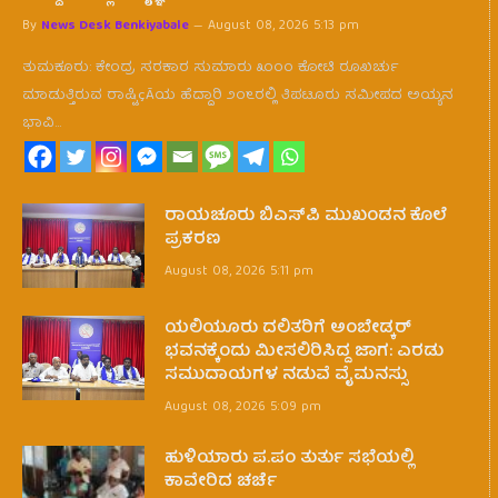
By
News Desk Benkiyabale
August 08, 2026 5:13 pm
ತುಮಕೂರು: ಕೇಂದ್ರ ಸರಕಾರ ಸುಮಾರು ೩೦೦೦ ಕೋಟಿ ರೂಖರ್ಚು
ಮಾಡುತ್ತಿರುವ ರಾಷ್ಟಿçÃಯ ಹೆದ್ದಾರಿ ೨೦೬ರಲ್ಲಿ ತಿಪಟೂರು ಸಮೀಪದ ಅಯ್ಯನ
ಭಾವಿ…
ರಾಯಚೂರು ಬಿಎಸ್‌ಪಿ ಮುಖಂಡನ ಕೊಲೆ
ಪ್ರಕರಣ
August 08, 2026 5:11 pm
ಯಲಿಯೂರು ದಲಿತರಿಗೆ ಅಂಬೇಡ್ಕರ್
ಭವನಕ್ಕೆಂದು ಮೀಸಲಿರಿಸಿದ್ದ ಜಾಗ: ಎರಡು
ಸಮುದಾಯಗಳ ನಡುವೆ ವೈಮನಸ್ಸು
August 08, 2026 5:09 pm
ಹುಳಿಯಾರು ಪ.ಪಂ ತುರ್ತು ಸಭೆಯಲ್ಲಿ
ಕಾವೇರಿದ ಚರ್ಚೆ