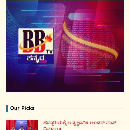
Our Picks
ಹೆದ್ದಾರಿಯಲ್ಲಿ ಅವೈಜ್ಞಾನಿಕ ಅಂಡರ್ ಪಾಸ್
ನಿರ್ಮಾಣ