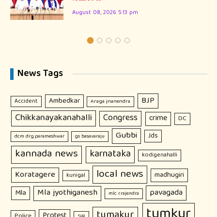
August 08, 2026 5:13 pm
News Tags
BJP
Ambedkar
Accident
Araga jnanendra
Chikkanayakanahalli
Congress
crime
DC
Gubbi
Jds
dcm dr.g.parameshwar
gs basavaraju
kannada news
karnataka
kodigenahalli
local news
Koratagere
madhugiri
kunigal
Mla jyothiganesh
pavagada
Mla
mlc r.rajendra
tumkur
tumakur
Protest
Police
SIR