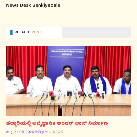
News Desk Benkiyabale
RELATED
POSTS
ಹೆದ್ದಾರಿಯಲ್ಲಿ ಅವೈಜ್ಞಾನಿಕ ಅಂಡರ್ ಪಾಸ್ ನಿರ್ಮಾಣ
August 08, 2026 5:13 pm
NEWS