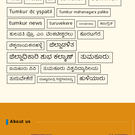
Tumkur dc yspatil
Tumkur mahanagara palike
tumkur news
turuvekere
ಕಾಂಗ್ರೆಸ್
University
ಕುಲಪತಿ ಪ್ರೊ. ಎಂ. ವೆಂಕಟೇಶ್ವರಲು
ಕೊರಟಗೆರೆ:
ಜಿಲ್ಲಾಡಳಿತ
ಚಿಕ್ಕನಾಯಕನಹಳ್ಳಿ
ಜಿಲ್ಲಾಧಿಕಾರಿ ಶುಭ ಕಲ್ಯಾಣ್
ತುಮಕೂರು:
ತುಮಕೂರು ವಿಶ್ವವಿದ್ಯಾನಿಲಯ
ತುಮಕೂರು ವಿವಿ
ಹುಳಿಯಾರು
ತುರುವೇಕೆರೆ
ಮುಖ್ಯಮಂತ್ರಿ ಸಿದ್ದರಾಮಯ್ಯ
About us