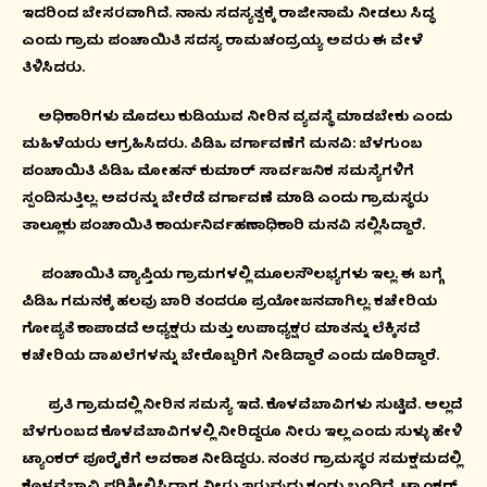
ಇದರಿಂದ ಬೇಸರವಾಗಿದೆ. ನಾನು ಸದಸ್ಯತ್ವಕ್ಕೆ ರಾಜೀನಾಮೆ ನೀಡಲು ಸಿದ್ಧ
ಎಂದು ಗ್ರಾಮ ಪಂಚಾಯಿತಿ ಸದಸ್ಯ ರಾಮಚಂದ್ರಯ್ಯ ಅವರು ಈ ವೇಳೆ
ತಿಳಿಸಿದರು.
ಅಧಿಕಾರಿಗಳು ಮೊದಲು ಕುಡಿಯುವ ನೀರಿನ ವ್ಯವಸ್ಥೆ ಮಾಡಬೇಕು ಎಂದು
ಮಹಿಳೆಯರು ಆಗ್ರಹಿಸಿದರು. ಪಿಡಿಒ ವರ್ಗಾವಣೆಗೆ ಮನವಿ: ಬೆಳಗುಂಬ
ಪಂಚಾಯಿತಿ ಪಿಡಿಒ ಮೋಹನ್ ಕುಮಾರ್ ಸಾರ್ವಜನಿಕ ಸಮಸ್ಯೆಗಳಿಗೆ
ಸ್ಪಂದಿಸುತ್ತಿಲ್ಲ. ಅವರನ್ನು ಬೇರೆಡೆ ವರ್ಗಾವಣೆ ಮಾಡಿ ಎಂದು ಗ್ರಾಮಸ್ಥರು
ತಾಲ್ಲೂಕು ಪಂಚಾಯಿತಿ ಕಾರ್ಯನಿರ್ವಹಣಾಧಿಕಾರಿ ಮನವಿ ಸಲ್ಲಿಸಿದ್ದಾರೆ.
ಪಂಚಾಯಿತಿ ವ್ಯಾಪ್ತಿಯ ಗ್ರಾಮಗಳಲ್ಲಿ ಮೂಲಸೌಲಭ್ಯಗಳು ಇಲ್ಲ. ಈ ಬಗ್ಗೆ
ಪಿಡಿಒ ಗಮನಕ್ಕೆ ಹಲವು ಬಾರಿ ತಂದರೂ ಪ್ರಯೋಜನವಾಗಿಲ್ಲ. ಕಚೇರಿಯ
ಗೋಪ್ಯತೆ ಕಾಪಾಡದೆ ಅಧ್ಯಕ್ಷರು ಮತ್ತು ಉಪಾಧ್ಯಕ್ಷರ ಮಾತನ್ನು ಲೆಕ್ಕಿಸದೆ
ಕಚೇರಿಯ ದಾಖಲೆಗಳನ್ನು ಬೇರೊಬ್ಬರಿಗೆ ನೀಡಿದ್ದಾರೆ ಎಂದು ದೂರಿದ್ದಾರೆ.
ಪ್ರತಿ ಗ್ರಾಮದಲ್ಲಿ ನೀರಿನ ಸಮಸ್ಯೆ ಇದೆ. ಕೊಳವೆಬಾವಿಗಳು ಸುಟ್ಟಿವೆ. ಅಲ್ಲದೆ
ಬೆಳಗುಂಬದ ಕೊಳವೆಬಾವಿಗಳಲ್ಲಿ ನೀರಿದ್ದರೂ ನೀರು ಇಲ್ಲ ಎಂದು ಸುಳ್ಳು ಹೇಳಿ
ಟ್ಯಾಂಕರ್ ಪೂರೈಕೆಗೆ ಅವಕಾಶ ನೀಡಿದ್ದರು. ನಂತರ ಗ್ರಾಮಸ್ಥರ ಸಮಕ್ಷಮದಲ್ಲಿ