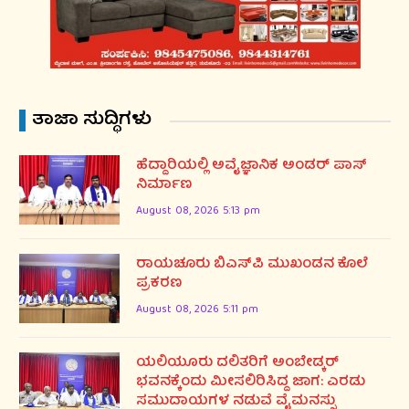
ತಾಜಾ ಸುದ್ಧಿಗಳು
ಹೆದ್ದಾರಿಯಲ್ಲಿ ಅವೈಜ್ಞಾನಿಕ ಅಂಡರ್ ಪಾಸ್
ನಿರ್ಮಾಣ
August 08, 2026 5:13 pm
ರಾಯಚೂರು ಬಿಎಸ್‌ಪಿ ಮುಖಂಡನ ಕೊಲೆ
ಪ್ರಕರಣ
August 08, 2026 5:11 pm
ಯಲಿಯೂರು ದಲಿತರಿಗೆ ಅಂಬೇಡ್ಕರ್
ಭವನಕ್ಕೆಂದು ಮೀಸಲಿರಿಸಿದ್ದ ಜಾಗ: ಎರಡು
ಸಮುದಾಯಗಳ ನಡುವೆ ವೈಮನಸ್ಸು