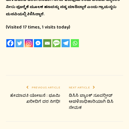
ಕೊಳವೆಬಾವಿ ಪರಿಶೀಲಿಸಿದಾಗ ನೀರು ಇರುವುದು ಕಂಡು ಬಂದಿದೆ. ಟ್ಯಾಂಕರ್
ನೀರು ಪೂರೈಕೆ ಮೂಲಕ ಹಣವನ್ನು ನಷ್ಟ ಮಾಡಿದ್ದಾರೆ ಎಂದು ಗ್ರಾಮಸ್ಥರು
ಮನವಿಯಲ್ಲಿ ತಿಳಿಸಿದ್ದಾರೆ.
(Visited 17 times, 1 visits today)
PREVIOUS ARTICLE
NEXT ARTICLE
ಹೇಮಾವತಿ ಯೋಜನೆ : ಭೂಮಿ
ಡಿಸಿಸಿ ಬ್ಯಾಂಕ್ ಸೂಪರ್‍ಸೀಡ್
ಖರೀದಿಗೆ ದರ ನಿಗಧಿ!
ಆಡಳಿತಾಧಿಕಾರಿಯಾಗಿ ಡಿಸಿ
ನೇಮಕ