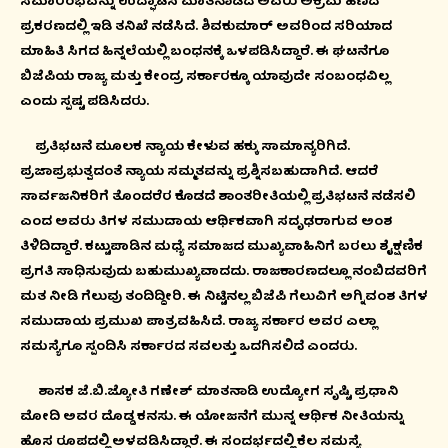
ಸಮಾರಂಭವನ್ನು ಉದ್ಘಾಟಿಸಿ ಮಾತನಾಡಿದ ಅವರು ಅಕ್ರಮ ಹಣದ
ಪ್ರಕರಣದಲ್ಲಿ ಇಡಿ ತನಿಖೆ ನಡೆಸಿದೆ. ಶಿವಕುಮಾರ್ ಅವರಿಂದ ಸರಿಯಾದ
ಮಾಹಿತಿ ಸಿಗದ ಹಿನ್ನಲೆಯಲ್ಲಿ ಬಂಧನಕ್ಕೆ ಒಳಪಡಿಸಿದ್ದಾರೆ. ಈ ಘಟನೆಗೂ
ಬಿಜೆಪಿಯ ರಾಜ್ಯ ಮತ್ತು ಕೇಂದ್ರ ಸರ್ಕಾರಕ್ಕೂ ಯಾವುದೇ ಸಂಬಂಧವಿಲ್ಲ
ಎಂದು ಸ್ಪಷ್ಟ ಪಡಿಸಿದರು.
ಪ್ರತಿಭಟನೆ ಮೂಲಕ ನ್ಯಾಯ ಕೇಳುವ ಹಕ್ಕು ಸಾಮಾನ್ಯರಿಗಿದೆ.
ಪ್ರಜಾಪ್ರಭುತ್ವದಂತೆ ನ್ಯಾಯ ಸಮ್ಮತವನ್ನು ಪ್ರಶ್ನಿಸಬಹುದಾಗಿದೆ. ಆದರೆ
ಸಾರ್ವಜನಿಕರಿಗೆ ತೊಂದರೆರ ಕೊಡದೆ ಶಾಂತರೀತಿಯಲ್ಲಿ ಪ್ರತಿಭಟನೆ ನಡೆಸಲಿ
ಎಂದ ಅವರು ತಿಗಳ ಸಮುದಾಯ ಆರ್ಥಿಕವಾಗಿ ಸದೃಢರಾಗುವ ಅಂಶ
ತಿಳಿದಿದ್ದಾರೆ. ಕಟ್ಟುಪಾಡಿನ ಮಧ್ಯೆ ಸಮಾಜದ ಮುಖ್ಯವಾಹಿನಿಗೆ ಬರಲು ಶೈಕ್ಷಣಿಕ
ಪ್ರಗತಿ ಸಾಧಿಸುವುದು ಬಹುಮುಖ್ಯವಾದದು. ರಾಜಕಾರಣದಲ್ಲೂ ನಂಬಿದವರಿಗೆ
ಮತ ನೀಡಿ ಗೆಲುವು ತಂದಿದ್ದೀರಿ. ಈ ನಿಟ್ಟಿನಲ್ಲ ಬಿಜೆಪಿ ಗೆಲುವಿಗೆ ಅಗ್ನಿವಂಶ ತಿಗಳ
ಸಮುದಾಯ ಪ್ರಮುಖ ಪಾತ್ರವಹಿಸಿದೆ. ರಾಜ್ಯ ಸರ್ಕಾರ ಅವರ ಎಲ್ಲಾ
ಸಮಸ್ಯೆಗೂ ಸ್ಪಂದಿಸಿ ಸರ್ಕಾರದ ಸವಲತ್ತು ಒದಗಿಸಲಿದೆ ಎಂದರು.
ಶಾಸಕ ಜೆ.ಬಿ.ಜ್ಯೋತಿ ಗಣೇಶ್ ಮಾತನಾಡಿ ಉದ್ಯೋಗ ಸೃಷ್ಟಿ ಪ್ರಧಾನಿ
ಮೋದಿ ಅವರ ದೊಡ್ಡ ಕನಸು. ಈ ಯೋಜನೆಗೆ ಮುನ್ನ ಆರ್ಥಿಕ ನೀತಿಯನ್ನು
ಹೊಸ ರೂಪದಲ್ಲಿ ಅಳವಡಿಸಿದ್ದಾರೆ. ಈ ಸಂದರ್ಭದಲ್ಲಿ ಕೆಲ ಸಮಸ್ಯೆ