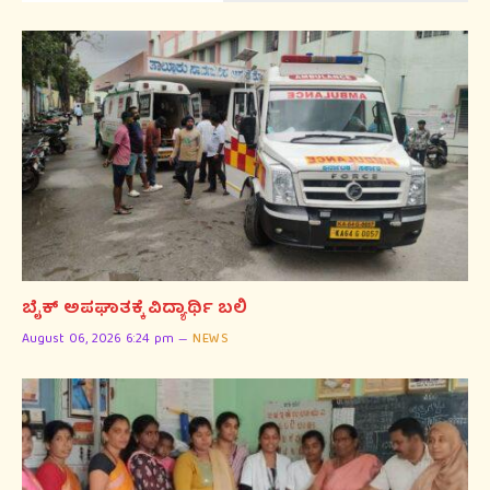
ಬೈಕ್ ಅಪಘಾತಕ್ಕೆ ವಿದ್ಯಾರ್ಥಿ ಬಲಿ
August 06, 2026 6:24 pm
NEWS