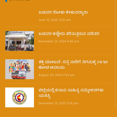
ಬಡವರ ಗೋಳು ಕೇಳುವರ‍್ಯಾರು
June 15, 2026 5:20 pm
ಬಡವರ ಕಣ್ಣೀರು ತರಿಸುತ್ತಿರುವ ಪಡಿತರ
November 21, 2024 6:06 pm
ಶಕ್ತಿ ಯೋಜನೆ : ರಸ್ತೆ ಸಾರಿಗೆ ನಿಗಮಕ್ಕೆ ೨೪.೪೨
ಕೋಟಿ ಆದಾಯ
August 03, 2023 4:59 pm
ಜಿಲ್ಲೆಯಲ್ಲಿ ಕಸಾಪ ಸಾಹಿತ್ಯ ಸಮ್ಮೇಳನಗಳು
ಯಶಸ್ವಿ
December 13, 2022 5:26 pm