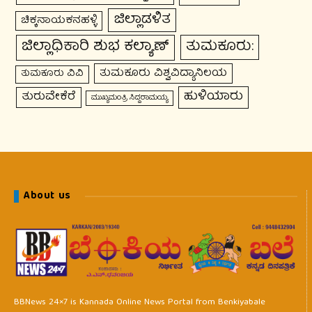
ಜಿಲ್ಲಾಡಳಿತ
ಚಿಕ್ಕನಾಯಕನಹಳ್ಳಿ
ಜಿಲ್ಲಾಧಿಕಾರಿ ಶುಭ ಕಲ್ಯಾಣ್
ತುಮಕೂರು:
ತುಮಕೂರು ವಿಶ್ವವಿದ್ಯಾನಿಲಯ
ತುಮಕೂರು ವಿವಿ
ಹುಳಿಯಾರು
ತುರುವೇಕೆರೆ
ಮುಖ್ಯಮಂತ್ರಿ ಸಿದ್ದರಾಮಯ್ಯ
About us
BBNews 24×7 is Kannada Online News Portal from Benkiyabale