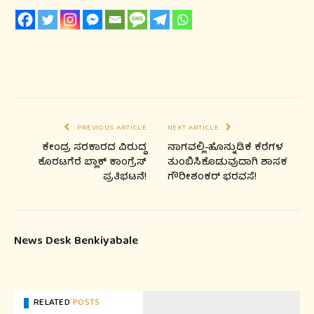
PREVIOUS ARTICLE
NEXT ARTICLE
ಕೇಂದ್ರ ಸರಕಾರದ ವಿರುದ್ಧ
ನಾಗವಲ್ಲಿ-ಹೊನ್ನುಡಿಕೆ ಕೆರೆಗಳ
ಕೊರಟಗೆರೆ ಬ್ಲಾಕ್ ಕಾಂಗ್ರೆಸ್
ತುಂಬಿಸಿಕೊಡುವುದಾಗಿ ಶಾಸಕ
ಪ್ರತಿಭಟನೆ!
ಗೌರೀಶಂಕರ್ ಭರವಸೆ!
News Desk Benkiyabale
RELATED
POSTS