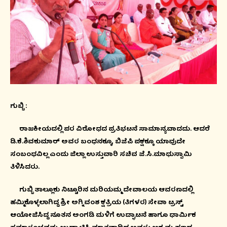
ಗುಬ್ಬಿ :
ರಾಜಕೀಯದಲ್ಲಿ ಪರ ವಿರೋಧದ ಪ್ರತಿಭಟನೆ ಸಾಮಾನ್ಯವಾದದು. ಆದರೆ
ಡಿ.ಕೆ.ಶಿವಕುಮಾರ್ ಅವರ ಬಂಧನಕ್ಕೂ, ಬಿಜೆಪಿ ಪಕ್ಷಕ್ಕೂ ಯಾವುದೇ
ಸಂಬಂಧವಿಲ್ಲ ಎಂದು ಜಿಲ್ಲಾ ಉಸ್ತುವಾರಿ ಸಚಿವ ಜೆ.ಸಿ.ಮಾಧುಸ್ವಾಮಿ
ತಿಳಿಸಿದರು.
ಗುಬ್ಬಿ ತಾಲ್ಲೂಕು ನಿಟ್ಟೂರಿನ ಮರಿಯಮ್ಮ ದೇವಾಲಯ ಆವರಣದಲ್ಲಿ
ಹಮ್ಮಿಕೊಳ್ಳಲಾಗಿದ್ದ ಶ್ರೀ ಅಗ್ನಿವಂಶ ಕ್ಷತ್ರಿಯ (ತಿಗಳರ) ಸೇವಾ ಟ್ರಸ್ಟ್
ಆಯೋಜಿಸಿದ್ದ ನೂತನ ಅಂಗಡಿ ಮಳಿಗೆ ಉದ್ಘಾಟನೆ ಹಾಗೂ ಧಾರ್ಮಿಕ