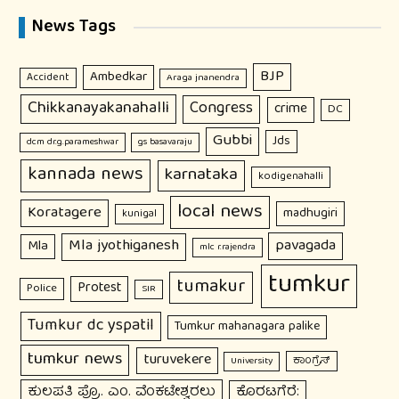
News Tags
BJP
Ambedkar
Accident
Araga jnanendra
Chikkanayakanahalli
Congress
crime
DC
Gubbi
Jds
dcm dr.g.parameshwar
gs basavaraju
kannada news
karnataka
kodigenahalli
local news
Koratagere
madhugiri
kunigal
Mla jyothiganesh
pavagada
Mla
mlc r.rajendra
tumkur
tumakur
Protest
Police
SIR
Tumkur dc yspatil
Tumkur mahanagara palike
tumkur news
turuvekere
ಕಾಂಗ್ರೆಸ್
University
ಕುಲಪತಿ ಪ್ರೊ. ಎಂ. ವೆಂಕಟೇಶ್ವರಲು
ಕೊರಟಗೆರೆ: