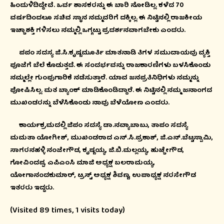
ಹಿಂದುಳಿದಿದ್ದೇವೆ. ಒರ್ವ ಶಾಸಕರನ್ನು ಈ ಬಾರಿ ನೋಡಿಲ್ಲ. ಕಳೆದ 70
ವರ್ಷದಿಂದಲೂ ಸಚಿವ ಸ್ಥಾನ ನಮ್ಮವರಿಗೆ ದಕ್ಕಿಲ್ಲ. ಈ ನಿಟ್ಟಿನಲ್ಲಿ ರಾಜಕೀಯ
ಇಚ್ಚಾಶಕ್ತಿ ಗಳಿಸಲು ನಮ್ಮಲ್ಲಿ ಒಗ್ಗಟ್ಟು ಪ್ರದರ್ಶನವಾಗಬೇಕು ಎಂದರು.
ಪಪಂ ಸದಸ್ಯ ಜಿ.ಸಿ.ಕೃಷ್ಣಮೂರ್ತಿ ಮಾತನಾಡಿ ತಿಗಳ ಸಮುದಾಯವು ವ್ಯಕ್ತಿ
ಪೂಜೆಗೆ ಬೆಲೆ ಕೊಡುತ್ತದೆ. ಈ ಸಂದರ್ಭವನ್ನು ರಾಜಕಾರಣಿಗಳು ಬಳಸಿಕೊಂಡು
ನಮ್ಮಲ್ಲೇ ಗುಂಪುಗಾರಿಕೆ ನಡೆಸುತ್ತಾರೆ. ಯಾವ ಜನಪ್ರತಿನಿಧಿಗಳು ನಮ್ಮನ್ನು
ಪೋಷಿಸಿಲ್ಲ. ಮತ ಬ್ಯಾಂಕ್ ಮಾಡಿಕೊಂಡಿದ್ದಾರೆ. ಈ ನಿಟ್ಟಿನಲ್ಲಿ ನಮ್ಮ ಜನಾಂಗದ
ಮುಖಂಡರನ್ನು ಬೆಳೆಸಿಕೊಂಡು ನಾವು ಬೆಳೆಯೋಣ ಎಂದರು.
ಕಾರ್ಯಕ್ರಮದಲ್ಲಿ ಜಿಪಂ ಸದಸ್ಯೆ ಡಾ.ನವ್ಯಾಬಾಬು, ತಾಪಂ ಸದಸ್ಯೆ
ಮಮತಾ ಯೋಗೀಶ್, ಮುಖಂಡರಾದ ಎನ್.ಸಿ.ಪ್ರಕಾಶ್, ಜಿ.ಎನ್.ಬೆಟ್ಟಸ್ವಾಮಿ,
ಸಾಗರನಹಳ್ಳಿ ನಂಜೇಗೌಡ, ಕೃಷ್ಣಯ್ಯ, ಜಿ.ಬಿ.ಮಲ್ಲಯ್ಯ, ಹುಚ್ಚೇಗೌಡ,
ಗೋವಿಂದಪ್ಪ, ಎಪಿಎಂಸಿ ಮಾಜಿ ಅಧ್ಯಕ್ಷ ಬಲರಾಮಯ್ಯ,
ಯೋಗಾನಂದಕುಮಾರ್, ಟ್ರಸ್ಟ್ ಅಧ್ಯಕ್ಷ ಶಿವಣ್ಣ, ಉಪಾಧ್ಯಕ್ಷ ನರಸೇಗೌಡ
ಇತರರು ಇದ್ದರು.
(Visited 89 times, 1 visits today)