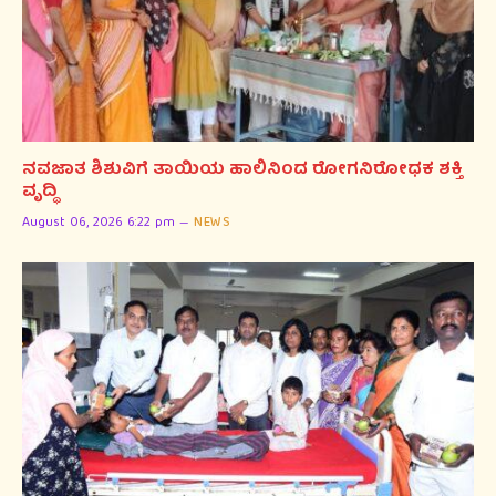
ನವಜಾತ ಶಿಶುವಿಗೆ ತಾಯಿಯ ಹಾಲಿನಿಂದ ರೋಗನಿರೋಧಕ ಶಕ್ತಿ
ವೃದ್ಧಿ
August 06, 2026 6:22 pm
NEWS