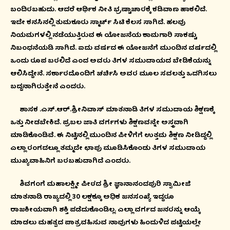
ಬಂದಿರಬಹುದು. ಆದರೆ ಆರ್ಥಿಕ ನೀತಿ ಭ್ರಷ್ಟಾಚಾರಕ್ಕೆ ಕಡಿವಾಣ ಹಾಕಲಿದೆ.
ಇದೇ ಕನಸಿನಲ್ಲಿ ತುಮಕೂರು ಸ್ಮಾರ್ಟ್ ಸಿಟಿ ಕೆಲಸ ಸಾಗಿದೆ. ಹಲವು
ನಿಯಮಗಳಲ್ಲಿ ನಡೆಯುತ್ತಿರುವ ಈ ಯೋಜನೆಯ ಕಾಮಗಾರಿ ಸಾಕಷ್ಟು
ನಿಬಂಧನೆಯಡಿ ಸಾಗಿದೆ. ಐದು ವರ್ಷದ ಈ ಯೋಜನೆಗೆ ಮುಂದಿನ ವರ್ಷದಲ್ಲಿ
ಒಂದು ರೂಪ ಬರಲಿದೆ ಎಂದ ಅವರು ತಿಗಳ ಸಮುದಾಯದ ಬೇಡಿಕೆಯನ್ನು
ಆಲಿಸಿದ್ದೇನೆ. ಸರ್ಕಾರದೊಂದಿಗೆ ಚರ್ಚಿಸಿ ಅವರ ಮೂಲ ಸವಲತ್ತು ಒದಗಿಸಲು
ಬದ್ದನಾಗಿರುತ್ತೇನೆ ಎಂದರು.
ಶಾಸಕ .ಎಸ್.ಆರ್.ಶ್ರೀನಿವಾಸ್ ಮಾತನಾಡಿ ತಿಗಳ ಸಮುದಾಯ ಶಿಕ್ಷಣಕ್ಕೆ
ಒತ್ತು ನೀಡಬೇಕಿದೆ. ಪ್ರಬಲ ಜಾತಿ ವರ್ಗಗಳು ಶಿಕ್ಷಣವನ್ನೇ ಅಸ್ತ್ರವಾಗಿ
ಮಾಡಿಕೊಂಡಿವೆ. ಈ ನಿಟ್ಟಿನಲ್ಲಿ ಮುಂದಿನ ಪೀಳಿಗೆಗೆ ಉತ್ತಮ ಶಿಕ್ಷಣ ನೀಡಿದ್ದಲ್ಲಿ
ಎಲ್ಲಾ ರಂಗದಲ್ಲೂ ತಮ್ಮದೇ ಛಾಪು ಮೂಡಿಸಿಕೊಂಡು ತಿಗಳ ಸಮುದಾಯ
ಮುಖ್ಯವಾಹಿನಿಗೆ ಬರಬಹುದಾಗಿದೆ ಎಂದರು.
ಶಿವಗಂಗೆ ಮಹಾಲಕ್ಷ್ಮೀ ಪೀಠದ ಶ್ರೀ ಜ್ಞಾನಾನಂದಪುರಿ ಸ್ವಾಮೀಜಿ
ಮಾತನಾಡಿ ರಾಜ್ಯದಲ್ಲಿ 30 ಲಕ್ಷಕ್ಕೂ ಅಧಿಕ ಜನಸಂಖ್ಯೆ ಇದ್ದರೂ
ರಾಜಕೀಯವಾಗಿ ಶಕ್ತಿ ಪಡೆದುಕೊಂಡಿಲ್ಲ. ಎಲ್ಲಾ ವರ್ಗದ ಜನರನ್ನು ಆಯ್ಕೆ
ಮಾಡಲು ಮಹತ್ವದ ಪಾತ್ರವಹಿಸುವ ನಾವುಗಳು ಹಿಂದುಳಿದ ಪಟ್ಟಿಯಲ್ಲೇ