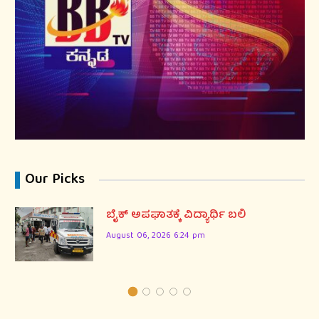
Our Picks
ಬೈಕ್ ಅಪಘಾತಕ್ಕೆ ವಿದ್ಯಾರ್ಥಿ ಬಲಿ
August 06, 2026 6:24 pm