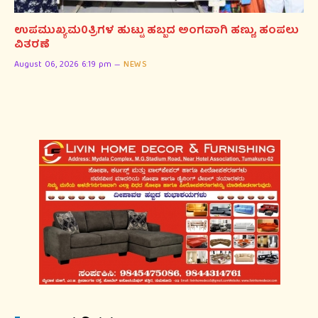
ಉಪಮುಖ್ಯಮ0ತ್ರಿಗಳ ಹುಟ್ಟು ಹಬ್ಬದ ಅಂಗವಾಗಿ ಹಣ್ಣು, ಹಂಪಲು
ವಿತರಣೆ
August 06, 2026 6:19 pm
NEWS