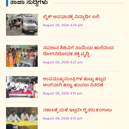
ತಾಜಾ ಸುದ್ಧಿಗಳು
ಬೈಕ್ ಅಪಘಾತಕ್ಕೆ ವಿದ್ಯಾರ್ಥಿ ಬಲಿ
August 06, 2026 6:24 pm
ನವಜಾತ ಶಿಶುವಿಗೆ ತಾಯಿಯ ಹಾಲಿನಿಂದ
ರೋಗನಿರೋಧಕ ಶಕ್ತಿ ವೃದ್ಧಿ
August 06, 2026 6:22 pm
ಉಪಮುಖ್ಯಮ0ತ್ರಿಗಳ ಹುಟ್ಟು ಹಬ್ಬದ
ಅಂಗವಾಗಿ ಹಣ್ಣು, ಹಂಪಲು ವಿತರಣೆ
August 06, 2026 6:19 pm
ಸಕಾಲಕ್ಕೆ ಮಳೆ ಇಲ್ಲದೇ ರೈತರು ಕಂಗಾಲು
August 06, 2026 6:15 pm