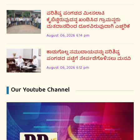
ಪರಿಶಿಷ್ಟ ಪಂಗಡದ ಮೀಸಲಾತಿ
ಕೈಬಿಟ್ಟಿರುವುದನ್ನ ಖಂಡಿಸಿದ ಗ್ರಾಮಸ್ಥರು
ಮತದಾನದಿಂದ ದೂರವಿರುವುದಾಗಿ ಎಚ್ಚರಿಕೆ
August 06, 2026 6:14 pm
ಕಾಡುಗೊಲ್ಲ ಸಮುದಾಯವನ್ನು ಪರಿಶಿಷ್ಟ
ಪಂಗಡದ ಪಟ್ಟಿಗೆ ಸೇರ್ಪಡೆಗೊಳಿಸಲು ಮನವಿ
August 06, 2026 6:12 pm
Our Youtube Channel