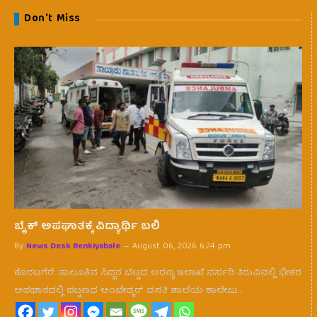
Don't Miss
ಬೈಕ್ ಅಪಘಾತಕ್ಕೆ ವಿದ್ಯಾರ್ಥಿ ಬಲಿ
By
News Desk Benkiyabale
August 06, 2026 6:24 pm
ಕೊರಟಗೆರೆ: ತಾಲೂಕಿನ ಸಿದ್ದರ ಬೆಟ್ಟದ ಅರಣ್ಯ ಇಲಾಖೆ ನರ್ಸರಿ ತಿರುವಿನಲ್ಲಿ ಭೀಕರ
ಅಪಘಾತದಲ್ಲಿ ಪಟ್ಟಣದ ಅಂಬೇಡ್ಕರ್ ವಸತಿ ಶಾಲೆಯ ಕಾಲೇಜು…