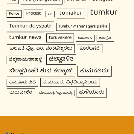
tumkur
tumakur
Protest
Police
SIR
Tumkur dc yspatil
Tumkur mahanagara palike
tumkur news
turuvekere
ಕಾಂಗ್ರೆಸ್
University
ಕುಲಪತಿ ಪ್ರೊ. ಎಂ. ವೆಂಕಟೇಶ್ವರಲು
ಕೊರಟಗೆರೆ:
ಜಿಲ್ಲಾಡಳಿತ
ಚಿಕ್ಕನಾಯಕನಹಳ್ಳಿ
ಜಿಲ್ಲಾಧಿಕಾರಿ ಶುಭ ಕಲ್ಯಾಣ್
ತುಮಕೂರು:
ತುಮಕೂರು ವಿಶ್ವವಿದ್ಯಾನಿಲಯ
ತುಮಕೂರು ವಿವಿ
ಹುಳಿಯಾರು
ತುರುವೇಕೆರೆ
ಮುಖ್ಯಮಂತ್ರಿ ಸಿದ್ದರಾಮಯ್ಯ