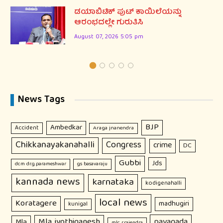
ಡಯಾಬಿಟಿಕ್ ಪುಟ್ ಕಾಯಿಲೆಯನ್ನು
ಆರಂಭದಲ್ಲೇ ಗುರುತಿಸಿ
August 07, 2026 5:05 pm
News Tags
BJP
Ambedkar
Accident
Araga jnanendra
Chikkanayakanahalli
Congress
crime
DC
Gubbi
Jds
dcm dr.g.parameshwar
gs basavaraju
kannada news
karnataka
kodigenahalli
local news
Koratagere
madhugiri
kunigal
Mla jyothiganesh
pavagada
Mla
mlc r.rajendra