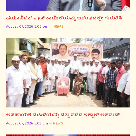
ಡಯಾಬಿಟಿಕ್ ಪುಟ್ ಕಾಯಿಲೆಯನ್ನು ಆರಂಭದಲ್ಲೇ ಗುರುತಿಸಿ
August 07, 2026 5:05 pm
NEWS
ಅಸಹಾಯಕ ಮಹಿಳೆಯನ್ನು ದತ್ತು ಪಡೆದ ಇಕ್ಬಾಲ್ ಅಹಮದ್
August 07, 2026 5:03 pm
NEWS