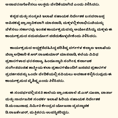
ಅನಾವರಣಗೊಳಿಸಲು ಉತ್ತಮ ವೇದಿಕೆಯಾಗಿದೆ ಎಂದು ತಿಳಿಸಿದರು.
ಕನ್ನಡ ಮತ್ತು ಸಂಸ್ಕøತಿ ಇಲಾಖೆ ಸಹಾಯಕ ನಿರ್ದೇಶಕ ಬಸವರಾಜಪ್ಪ
ಆಪಿನಕಟ್ಟೆ ಪ್ರಾಸ್ತಾವಿಕವಾಗಿ ಮಾತನಾಡಿ, ಮಕ್ಕಳಲ್ಲಿ ಕಲಾಭಿರುಚಿಯನ್ನು
ಬೆಳೆಸಲು ಸರ್ಕಾರವು ಇಂತಹ ಕಾರ್ಯಕ್ರಮವನ್ನು ಆಯೋಜಿಸಿದ್ದು, ಮಕ್ಕಳು ಈ
ಕಾರ್ಯಕ್ರಮದ ಸದುಪಯೋಗ ಪಡೆದುಕೊಳ್ಳಬೇಕೆಂದು ತಿಳಿಸಿದರು.
ಕಾರ್ಯಕ್ರಮದ ಅಧ್ಯಕ್ಷತೆವಹಿಸಿದ್ದ ಪರಿಶಿಷ್ಟ ವರ್ಗಗಳ ಕಲ್ಯಾಣ ಇಲಾಖೆಯ
ಜಿಲ್ಲಾ ಅಧಿಕಾರಿ ಕೆ.ಆರ್.ರಾಜಕುಮಾರ್ ಮಾತನಾಡಿ, ಕಲೆಯ ವಿವಿಧ
ಪ್ರಕಾರಗಳಾದ ಭರತನಾಟ್ಯ, ಹಿಂದೂಸ್ಥಾನಿ ಸಂಗೀತ, ಕರ್ನಾಟಕ
ಸಂಗೀತದಂತಹ ಶಾಸ್ತ್ರೀಯ ಕಲಾ ಪ್ರಕಾರಗಳೊಂದಿಗೆ ಜನಪದ ಪ್ರಕಾರಗಳ
ಪ್ರದರ್ಶನವನ್ನು ಒಂದೇ ವೇದಿಕೆಯಲ್ಲಿ ಸವಿಯಲು ಅವಕಾಶ ಕಲ್ಪಿಸಿರುವುದು ಈ
ಕಾರ್ಯಕ್ರಮದ ವೈಶಿಷ್ಟ್ಯ ಎಂದು ತಿಳಿಸಿದರು.
ಈ ಸಂದರ್ಭದಲ್ಲಿ ವಸತಿ ಶಾಲೆಯ ಪ್ರಾಂಶುಪಾಲೆ ಜಿ.ಎನ್.ರೂಪಾ, ವಾರ್ತಾ
ಮತ್ತು ಸಾರ್ವಜನಿಕ ಸಂಪರ್ಕ ಇಲಾಖೆ ಹಿರಿಯ ಸಹಾಯಕ ನಿರ್ದೇಶಕ
ಡಿ.ಮಂಜುನಾಥ, ನಿರ್ಮಿತಿ ಕೇಂದ್ರದ ಯೋಜನಾ ವ್ಯವಸ್ಥಾಪಕ
ಡಿ.ರಾಜಶೇಖರ್, ಮತ್ತಿತರರು ಉಪಸ್ಥಿತರಿದ್ದರು.