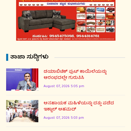
ತಾಜಾ ಸುದ್ಧಿಗಳು
ಡಯಾಬಿಟಿಕ್ ಪುಟ್ ಕಾಯಿಲೆಯನ್ನು
ಆರಂಭದಲ್ಲೇ ಗುರುತಿಸಿ
August 07, 2026 5:05 pm
ಅಸಹಾಯಕ ಮಹಿಳೆಯನ್ನು ದತ್ತು ಪಡೆದ
ಇಕ್ಬಾಲ್ ಅಹಮದ್
August 07, 2026 5:03 pm