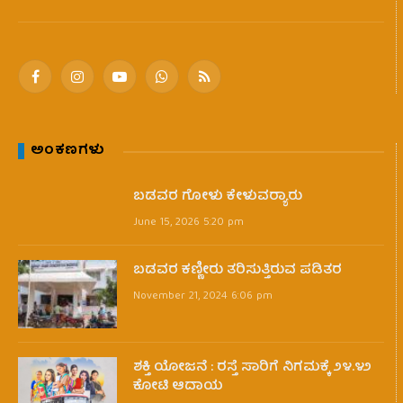
Facebook
Instagram
YouTube
WhatsApp
RSS
ಅಂಕಣಗಳು
ಬಡವರ ಗೋಳು ಕೇಳುವರ‍್ಯಾರು
June 15, 2026 5:20 pm
ಬಡವರ ಕಣ್ಣೀರು ತರಿಸುತ್ತಿರುವ ಪಡಿತರ
November 21, 2024 6:06 pm
ಶಕ್ತಿ ಯೋಜನೆ : ರಸ್ತೆ ಸಾರಿಗೆ ನಿಗಮಕ್ಕೆ ೨೪.೪೨
ಕೋಟಿ ಆದಾಯ