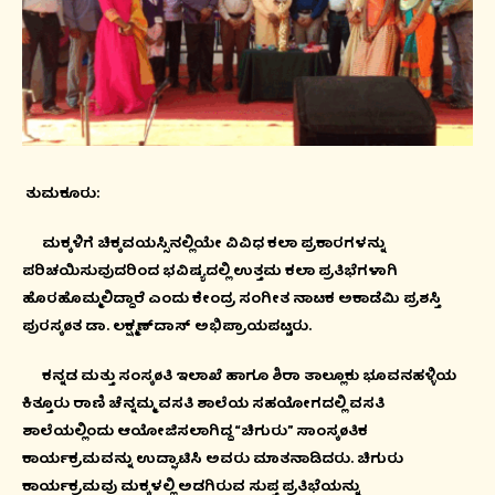
ತುಮಕೂರು:
ಮಕ್ಕಳಿಗೆ ಚಿಕ್ಕವಯಸ್ಸಿನಲ್ಲಿಯೇ ವಿವಿಧ ಕಲಾ ಪ್ರಕಾರಗಳನ್ನು
ಪರಿಚಯಿಸುವುದರಿಂದ ಭವಿಷ್ಯದಲ್ಲಿ ಉತ್ತಮ ಕಲಾ ಪ್ರತಿಭೆಗಳಾಗಿ
ಹೊರಹೊಮ್ಮಲಿದ್ದಾರೆ ಎಂದು ಕೇಂದ್ರ ಸಂಗೀತ ನಾಟಕ ಅಕಾಡೆಮಿ ಪ್ರಶಸ್ತಿ
ಪುರಸ್ಕøತ ಡಾ. ಲಕ್ಷ್ಮಣ್‍ದಾಸ್ ಅಭಿಪ್ರಾಯಪಟ್ಟರು.
ಕನ್ನಡ ಮತ್ತು ಸಂಸ್ಕøತಿ ಇಲಾಖೆ ಹಾಗೂ ಶಿರಾ ತಾಲ್ಲೂಕು ಭೂವನಹಳ್ಳಿಯ
ಕಿತ್ತೂರು ರಾಣಿ ಚೆನ್ನಮ್ಮ ವಸತಿ ಶಾಲೆಯ ಸಹಯೋಗದಲ್ಲಿ ವಸತಿ
ಶಾಲೆಯಲ್ಲಿಂದು ಆಯೋಜಿಸಲಾಗಿದ್ದ “ಚಿಗುರು” ಸಾಂಸ್ಕøತಿಕ
ಕಾರ್ಯಕ್ರಮವನ್ನು ಉದ್ಘಾಟಿಸಿ ಅವರು ಮಾತನಾಡಿದರು. ಚಿಗುರು
ಕಾರ್ಯಕ್ರಮವು ಮಕ್ಕಳಲ್ಲಿ ಅಡಗಿರುವ ಸುಪ್ತ ಪ್ರತಿಭೆಯನ್ನು