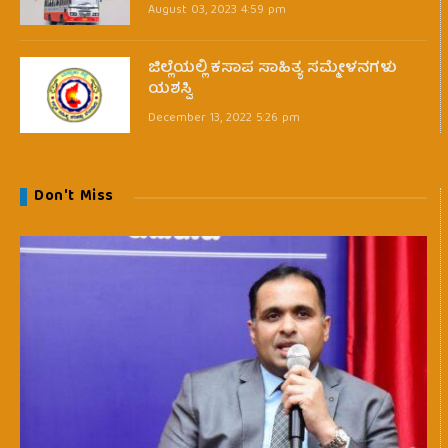
August 03, 2023 4:59 pm
ಜಿಲ್ಲೆಯಲ್ಲಿ ಕಸಾಪ ಸಾಹಿತ್ಯ ಸಮ್ಮೇಳನಗಳು
ಯಶಸ್ವಿ
December 13, 2022 5:26 pm
Don't Miss