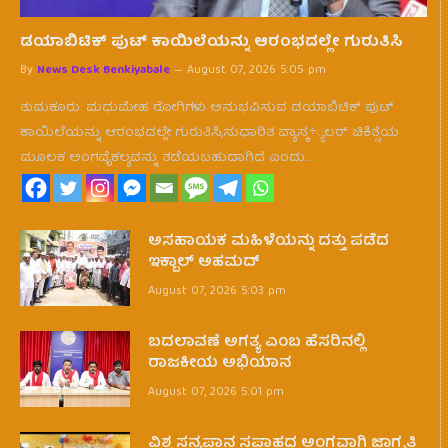
ಡಯಾಬಿಟಿಕ್ ಪುಟ್ ಕಾಯಿಲೆಯನ್ನು ಆರಂಭದಲ್ಲೇ ಗುರುತಿಸಿ
By
News Desk Benkiyabale
August 07, 2026 5:05 pm
ತುಮಕೂರು: ಮಧುಮೇಹ ರೋಗಿಗಳು ಅನುಭವಿಸುವ ಡಯಾಬಿಟಿಕ್ ಪುಟ್
ಕಾಯಿಲೆಯನ್ನು ಆರಂಭದಲ್ಲೇ ಗುರುತಿಸಿ,ಸುಧಾರಿತ ವ್ಯಾಸ್ಕ÷್ಯಲರ್ ಚಿಕಿತ್ಸೆಯ
ಮೂಲಕ ಅಂಗವೈಕಲ್ಯವನ್ನು ತಡೆಯಬಹುದಾಗಿದೆ ಎಂದು…
ಅಸಹಾಯಕ ಮಹಿಳೆಯನ್ನು ದತ್ತು ಪಡೆದ
ಇಕ್ಬಾಲ್ ಅಹಮದ್
August 07, 2026 5:03 pm
ಬದಲಾವಣೆ ಅಗತ್ಯ ಎಂಬ ಹೆಸರಿನಲ್ಲಿ
ರಾಜಕೀಯ ಅಭಿಯಾನ
August 07, 2026 5:01 pm
ವಿಶ್ವ ಸ್ತನ್ಯಪಾನ ಸಪ್ತಾಹದ ಅಂಗವಾಗಿ ಜಾಗೃತಿ