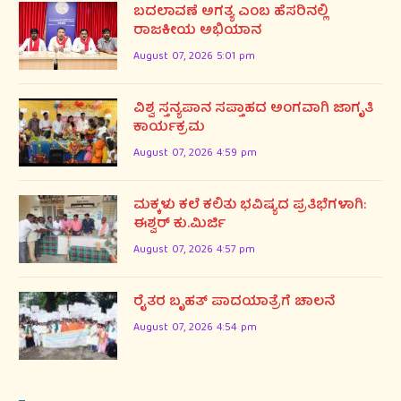
ಬದಲಾವಣೆ ಅಗತ್ಯ ಎಂಬ ಹೆಸರಿನಲ್ಲಿ
ರಾಜಕೀಯ ಅಭಿಯಾನ
August 07, 2026 5:01 pm
ವಿಶ್ವ ಸ್ತನ್ಯಪಾನ ಸಪ್ತಾಹದ ಅಂಗವಾಗಿ ಜಾಗೃತಿ
ಕಾರ್ಯಕ್ರಮ
August 07, 2026 4:59 pm
ಮಕ್ಕಳು ಕಲೆ ಕಲಿತು ಭವಿಷ್ಯದ ಪ್ರತಿಭೆಗಳಾಗಿ:
ಈಶ್ವರ್ ಕು.ಮಿರ್ಜಿ
August 07, 2026 4:57 pm
ರೈತರ ಬೃಹತ್ ಪಾದಯಾತ್ರೆಗೆ ಚಾಲನೆ
August 07, 2026 4:54 pm