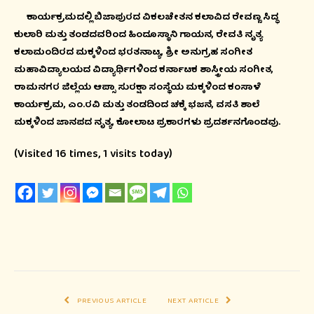
ಕಾರ್ಯಕ್ರಮದಲ್ಲಿ ಬಿಜಾಪುರದ ವಿಕಲಚೇತನ ಕಲಾವಿದ ರೇವಣ್ಣ ಸಿದ್ಧ
ಕುಲಾರಿ ಮತ್ತು ತಂಡದವರಿಂದ ಹಿಂದೂಸ್ಥಾನಿ ಗಾಯನ, ರೇವತಿ ನೃತ್ಯ
ಕಲಾಮಂದಿರದ ಮಕ್ಕಳಿಂದ ಭರತನಾಟ್ಯ, ಶ್ರೀ ಅನುಗ್ರಹ ಸಂಗೀತ
ಮಹಾವಿದ್ಯಾಲಯದ ವಿದ್ಯಾರ್ಥಿಗಳಿಂದ ಕರ್ನಾಟಕ ಶಾಸ್ತ್ರೀಯ ಸಂಗೀತ,
ರಾಮನಗರ ಜಿಲ್ಲೆಯ ಆಪ್ಸಾ ಸುರಕ್ಷಾ ಸಂಸ್ಥೆಯ ಮಕ್ಕಳಿಂದ ಕಂಸಾಳೆ
ಕಾರ್ಯಕ್ರಮ, ಎಂ.ರವಿ ಮತ್ತು ತಂಡದಿಂದ ಚಕ್ಕೆ ಭಜನೆ, ವಸತಿ ಶಾಲೆ
ಮಕ್ಕಳಿಂದ ಜಾನಪದ ನೃತ್ಯ, ಕೋಲಾಟ ಪ್ರಕಾರಗಳು ಪ್ರದರ್ಶನಗೊಂಡವು.
(Visited 16 times, 1 visits today)
PREVIOUS ARTICLE
NEXT ARTICLE