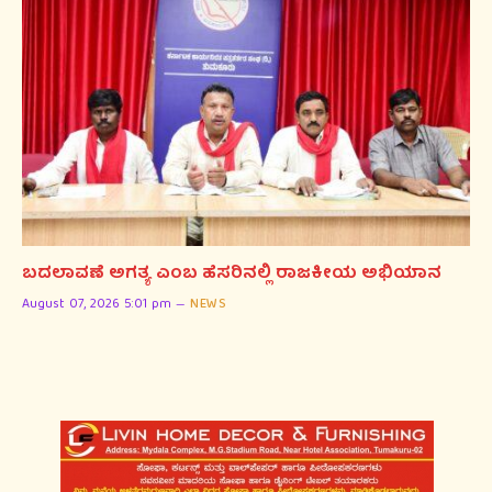
ಬದಲಾವಣೆ ಅಗತ್ಯ ಎಂಬ ಹೆಸರಿನಲ್ಲಿ ರಾಜಕೀಯ ಅಭಿಯಾನ
August 07, 2026 5:01 pm
NEWS