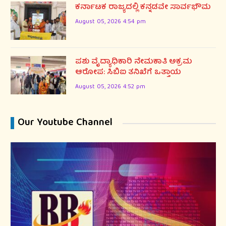
ಕರ್ನಾಟಕ ರಾಜ್ಯದಲ್ಲಿ ಕನ್ನಡವೇ ಸಾರ್ವಭೌಮ
August 05, 2026 4:54 pm
ಪಶು ವೈದ್ಯಾಧಿಕಾರಿ ನೇಮಕಾತಿ ಅಕ್ರಮ
ಆರೋಪ: ಸಿಬಿಐ ತನಿಖೆಗೆ ಒತ್ತಾಯ
August 05, 2026 4:52 pm
Our Youtube Channel