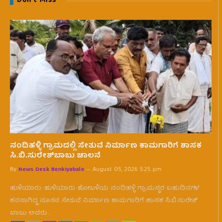
Don't Miss
ನಂದಿಹಳ್ಳಿ ಗ್ರಾಮದಲ್ಲಿ ಸೇತುವೆ ನಿರ್ಮಾಣ ಕಾಮಗಾರಿಗೆ ಶಾಸಕ
ಸಿ.ಬಿ.ಸುರೇಶ್‌ಬಾಬು ಚಾಲನೆ
By
News Desk Benkiyabale
August 05, 2026 5:25 pm
ಹುಳಿಯಾರು: ಹುಳಿಯಾರು ಹೋಬಳಿಯ ನಂದಿಹಳ್ಳಿ ಗ್ರಾಮಸ್ಥರ ಬಹುದಿನಗಳ
ಕನಸಾಗಿದ್ದ ನೂತನ ಸೇತುವೆ ನಿರ್ಮಾಣ ಕಾಮಗಾರಿಗೆ ಶಾಸಕ ಸಿ.ಬಿ.ಸುರೇಶ್
ಬಾಬು ಅವರು…