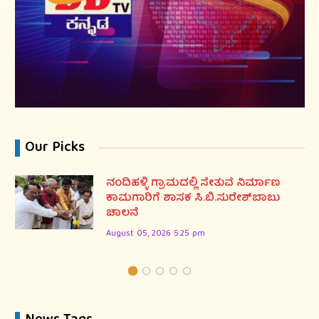
Our Picks
ನಂದಿಹಳ್ಳಿ ಗ್ರಾಮದಲ್ಲಿ ಸೇತುವೆ ನಿರ್ಮಾಣ
ಕಾಮಗಾರಿಗೆ ಶಾಸಕ ಸಿ.ಬಿ.ಸುರೇಶ್‌ಬಾಬು
ಚಾಲನೆ
August 05, 2026 5:25 pm