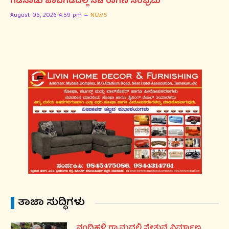
ಗಡಿನಾಡು ಪಾವಗಡದಲ್ಲಿ ನಟಿ ರಾಗಿಣಿ ಸಂಭ್ರಮ
August 05, 2026 4:59 pm
NEWS
ತಾಜಾ ಸುದ್ಧಿಗಳು
ನಂದಿಹಳ್ಳಿ ಗ್ರಾಮದಲ್ಲಿ ಸೇತುವೆ ನಿರ್ಮಾಣ