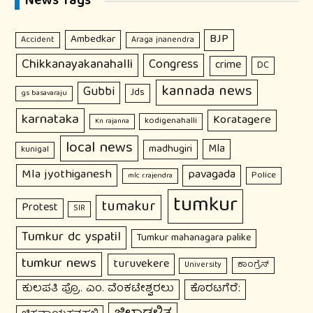
News Tags
BJP
Ambedkar
Accident
Araga jnanendra
Chikkanayakanahalli
Congress
crime
DC
kannada news
Gubbi
Jds
gs basavaraju
karnataka
Koratagere
kodigenahalli
Kn rajanna
local news
Mla
madhugiri
kunigal
Mla jyothiganesh
pavagada
Police
mlc r.rajendra
tumkur
tumakur
Protest
SIR
Tumkur dc yspatil
Tumkur mahanagara palike
tumkur news
turuvekere
ಕಾಂಗ್ರೆಸ್
University
ಕುಲಪತಿ ಪ್ರೊ. ಎಂ. ವೆಂಕಟೇಶ್ವರಲು
ಕೊರಟಗೆರೆ: