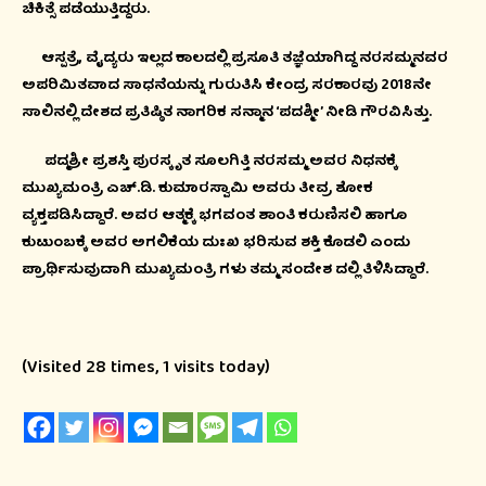
ಚಿಕಿತ್ಸೆ ಪಡೆಯುತ್ತಿದ್ದರು.
ಆಸ್ಪತ್ರೆ, ವೈದ್ಯರು ಇಲ್ಲದ ಕಾಲದಲ್ಲಿ ಪ್ರಸೂತಿ ತಜ್ಞೆಯಾಗಿದ್ದ ನರಸಮ್ಮನವರ
ಅಪರಿಮಿತವಾದ ಸಾಧನೆಯನ್ನು ಗುರುತಿಸಿ ಕೇಂದ್ರ ಸರಕಾರವು 2018ನೇ
ಸಾಲಿನಲ್ಲಿ ದೇಶದ ಪ್ರತಿಷ್ಠಿತ ನಾಗರಿಕ ಸನ್ಮಾನ ‘ಪದಶ್ಮೀ’ ನೀಡಿ ಗೌರವಿಸಿತ್ತು.
ಪದ್ಮಶ್ರೀ ಪ್ರಶಸ್ತಿ ಪುರಸ್ಕೃತ ಸೂಲಗಿತ್ತಿ ನರಸಮ್ಮ ಅವರ ನಿಧನಕ್ಕೆ
ಮುಖ್ಯಮಂತ್ರಿ ಎಚ್.ಡಿ. ಕುಮಾರಸ್ವಾಮಿ ಅವರು ತೀವ್ರ ಶೋಕ
ವ್ಯಕ್ತಪಡಿಸಿದ್ದಾರೆ. ಅವರ ಆತ್ಮಕ್ಕೆ ಭಗವಂತ ಶಾಂತಿ ಕರುಣಿಸಲಿ ಹಾಗೂ
ಕುಟುಂಬಕ್ಕೆ ಅವರ ಅಗಲಿಕೆಯ ದುಃಖ ಭರಿಸುವ ಶಕ್ತಿ ಕೊಡಲಿ ಎಂದು
ಪ್ರಾರ್ಥಿಸುವುದಾಗಿ ಮುಖ್ಯಮಂತ್ರಿ ಗಳು ತಮ್ಮ ಸಂದೇಶ ದಲ್ಲಿ ತಿಳಿಸಿದ್ದಾರೆ.
(Visited 28 times, 1 visits today)