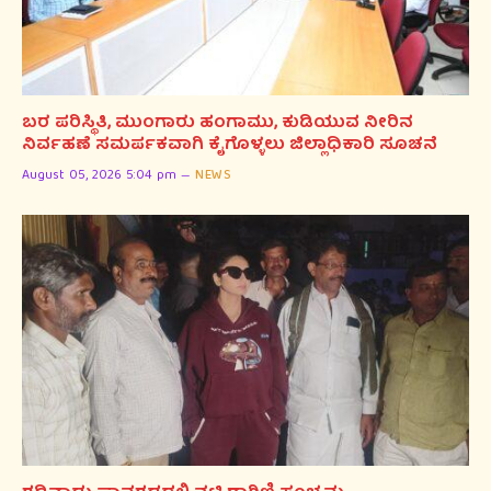
ಬರ ಪರಿಸ್ಥಿತಿ, ಮುಂಗಾರು ಹಂಗಾಮು, ಕುಡಿಯುವ ನೀರಿನ
ನಿರ್ವಹಣೆ ಸಮರ್ಪಕವಾಗಿ ಕೈಗೊಳ್ಳಲು ಜಿಲ್ಲಾಧಿಕಾರಿ ಸೂಚನೆ
August 05, 2026 5:04 pm
NEWS