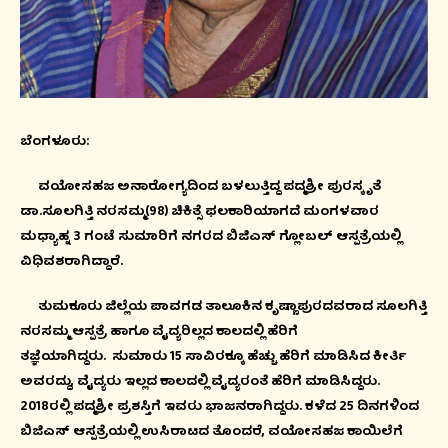
ಬೆಂಗಳೂರು:
ವಯೋಸಹಜ ಅನಾರೋಗ್ಯದಿಂದ ಬಳಲುತ್ತಿದ್ದ ಪದ್ಮಶ್ರೀ ಪುರಸ್ಕೃತೆ
ಡಾ.ಸೂಲಗಿತ್ತಿ ನರಸಮ್ಮ(98) ಚಿಕಿತ್ಸೆ ಫಲಕಾರಿಯಾಗದೆ ಮಂಗಳವಾರ
ಮಧ್ಯಾಹ್ನ 3 ಗಂಟೆ ಸುಮಾರಿಗೆ ನಗರದ ಬಿಜಿಎಸ್ ಗ್ಲೋಬಲ್ ಆಸ್ಪತ್ರೆಯಲ್ಲಿ
ವಿಧಿವಶರಾಗಿದ್ದಾರೆ.
ತುಮಕೂರು ಜಿಲ್ಲೆಯ ಪಾವಗಡ ತಾಲೂಕಿನ ಕೃಷ್ಣಾಪುರದವರಾದ ಸೂಲಗಿತ್ತಿ
ನರಸಮ್ಮ ಆಸ್ಪತ್ರೆ ಹಾಗೂ ವೈದ್ಯರಿಲ್ಲದ ಕಾಲದಲ್ಲಿ ಹೆರಿಗೆ
ತಜ್ಞೆಯಾಗಿದ್ದರು. ಸುಮಾರು 15 ಸಾವಿರಕ್ಕೂ ಹೆಚ್ಚು ಹೆರಿಗೆ ಮಾಡಿಸಿದ ಕೀರ್ತಿ
ಅವರದ್ದು, ವೈದ್ಯರು ಇಲ್ಲದ ಕಾಲದಲ್ಲಿ ವೈದ್ಯರಂತೆ ಹೆರಿಗೆ ಮಾಡಿಸಿದ್ದರು.
2018ರಲ್ಲಿ ಪದ್ಮಶ್ರೀ ಪ್ರಶಸ್ತಿಗೆ ಇವರು ಭಾಜನರಾಗಿದ್ದರು. ಕಳೆದ 25 ದಿನಗಳಿಂದ
ಬಿಜಿಎಸ್ ಆಸ್ಪತ್ರೆಯಲ್ಲಿ ಉಸಿರಾಟದ ತೊಂದರೆ, ವಯೋಸಹಜ ಕಾಯಿಲೆಗೆ