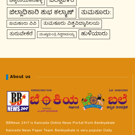
ಜಿಲ್ಲಾಡಳಿತ
ಚಿಕ್ಕನಾಯಕನಹಳ್ಳಿ
ಜಿಲ್ಲಾಧಿಕಾರಿ ಶುಭ ಕಲ್ಯಾಣ್
ತುಮಕೂರು:
ತುಮಕೂರು ವಿಶ್ವವಿದ್ಯಾನಿಲಯ
ತುಮಕೂರು ವಿವಿ
ಹುಳಿಯಾರು
ತುರುವೇಕೆರೆ
ಮುಖ್ಯಮಂತ್ರಿ ಸಿದ್ದರಾಮಯ್ಯ
About us
BBNews 24×7 is Kannada Online News Portal from Benkiyabale
Kannada News Paper Team. Benkiyabale is very popular Daily