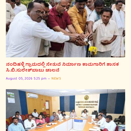
ನಂದಿಹಳ್ಳಿ ಗ್ರಾಮದಲ್ಲಿ ಸೇತುವೆ ನಿರ್ಮಾಣ ಕಾಮಗಾರಿಗೆ ಶಾಸಕ
ಸಿ.ಬಿ.ಸುರೇಶ್‌ಬಾಬು ಚಾಲನೆ
August 05, 2026 5:25 pm
NEWS