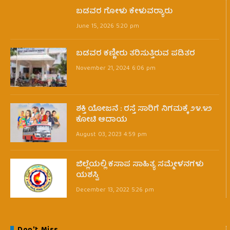
ಬಡವರ ಗೋಳು ಕೇಳುವರ‍್ಯಾರು
June 15, 2026 5:20 pm
ಬಡವರ ಕಣ್ಣೀರು ತರಿಸುತ್ತಿರುವ ಪಡಿತರ
November 21, 2024 6:06 pm
ಶಕ್ತಿ ಯೋಜನೆ : ರಸ್ತೆ ಸಾರಿಗೆ ನಿಗಮಕ್ಕೆ ೨೪.೪೨
ಕೋಟಿ ಆದಾಯ
August 03, 2023 4:59 pm
ಜಿಲ್ಲೆಯಲ್ಲಿ ಕಸಾಪ ಸಾಹಿತ್ಯ ಸಮ್ಮೇಳನಗಳು
ಯಶಸ್ವಿ
December 13, 2022 5:26 pm