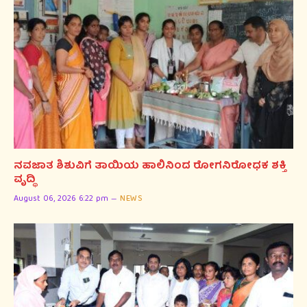
ನವಜಾತ ಶಿಶುವಿಗೆ ತಾಯಿಯ ಹಾಲಿನಿಂದ ರೋಗನಿರೋಧಕ ಶಕ್ತಿ
ವೃದ್ಧಿ
August 06, 2026 6:22 pm
NEWS