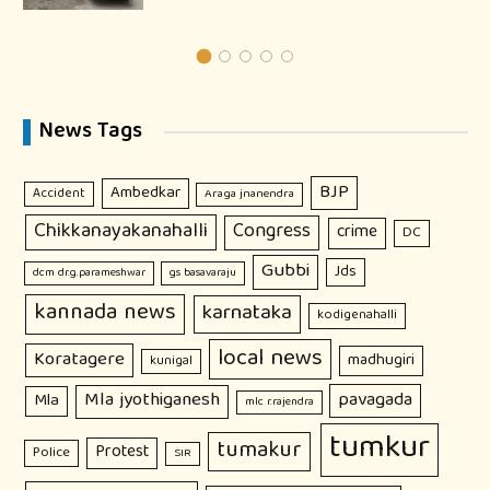
News Tags
BJP
Ambedkar
Accident
Araga jnanendra
Chikkanayakanahalli
Congress
crime
DC
Gubbi
Jds
dcm dr.g.parameshwar
gs basavaraju
kannada news
karnataka
kodigenahalli
local news
Koratagere
madhugiri
kunigal
Mla jyothiganesh
pavagada
Mla
mlc r.rajendra
tumkur
tumakur
Protest
Police
SIR