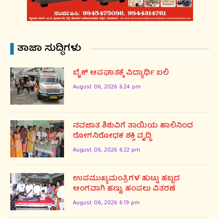
ತಾಜಾ ಸುದ್ಧಿಗಳು
ಬೈಕ್ ಅಪಘಾತಕ್ಕೆ ವಿದ್ಯಾರ್ಥಿ ಬಲಿ
August 06, 2026 6:24 pm
ನವಜಾತ ಶಿಶುವಿಗೆ ತಾಯಿಯ ಹಾಲಿನಿಂದ
ರೋಗನಿರೋಧಕ ಶಕ್ತಿ ವೃದ್ಧಿ
August 06, 2026 6:22 pm
ಉಪಮುಖ್ಯಮ0ತ್ರಿಗಳ ಹುಟ್ಟು ಹಬ್ಬದ
ಅಂಗವಾಗಿ ಹಣ್ಣು, ಹಂಪಲು ವಿತರಣೆ
August 06, 2026 6:19 pm