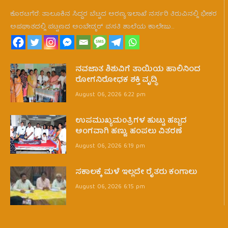
ಕೊರಟಗೆರೆ: ತಾಲೂಕಿನ ಸಿದ್ದರ ಬೆಟ್ಟದ ಅರಣ್ಯ ಇಲಾಖೆ ನರ್ಸರಿ ತಿರುವಿನಲ್ಲಿ ಭೀಕರ
ಅಪಘಾತದಲ್ಲಿ ಪಟ್ಟಣದ ಅಂಬೇಡ್ಕರ್ ವಸತಿ ಶಾಲೆಯ ಕಾಲೇಜು…
ನವಜಾತ ಶಿಶುವಿಗೆ ತಾಯಿಯ ಹಾಲಿನಿಂದ
ರೋಗನಿರೋಧಕ ಶಕ್ತಿ ವೃದ್ಧಿ
August 06, 2026 6:22 pm
ಉಪಮುಖ್ಯಮ0ತ್ರಿಗಳ ಹುಟ್ಟು ಹಬ್ಬದ
ಅಂಗವಾಗಿ ಹಣ್ಣು, ಹಂಪಲು ವಿತರಣೆ
August 06, 2026 6:19 pm
ಸಕಾಲಕ್ಕೆ ಮಳೆ ಇಲ್ಲದೇ ರೈತರು ಕಂಗಾಲು
August 06, 2026 6:15 pm