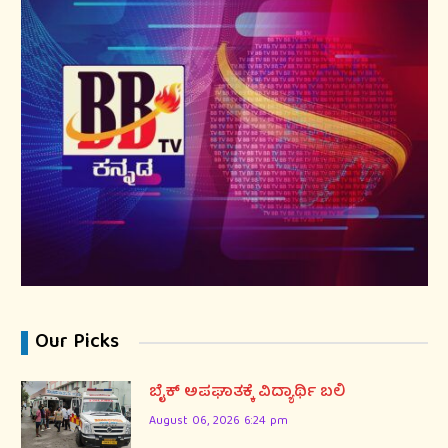
Our Picks
ಬೈಕ್ ಅಪಘಾತಕ್ಕೆ ವಿದ್ಯಾರ್ಥಿ ಬಲಿ
August 06, 2026 6:24 pm