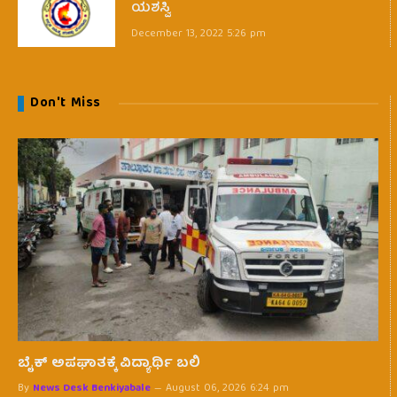
ಯಶಸ್ವಿ
December 13, 2022 5:26 pm
Don't Miss
ಬೈಕ್ ಅಪಘಾತಕ್ಕೆ ವಿದ್ಯಾರ್ಥಿ ಬಲಿ
By
News Desk Benkiyabale
August 06, 2026 6:24 pm