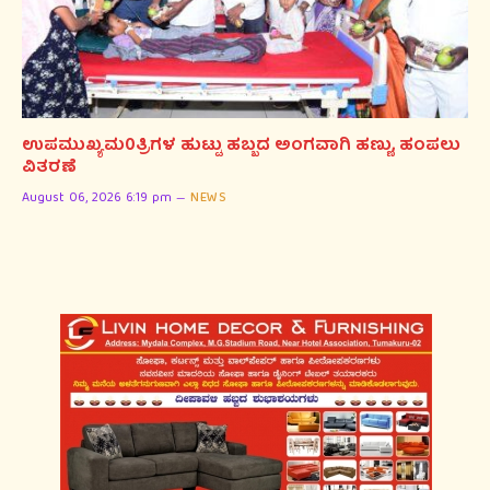
ಉಪಮುಖ್ಯಮ0ತ್ರಿಗಳ ಹುಟ್ಟು ಹಬ್ಬದ ಅಂಗವಾಗಿ ಹಣ್ಣು, ಹಂಪಲು
ವಿತರಣೆ
August 06, 2026 6:19 pm
NEWS