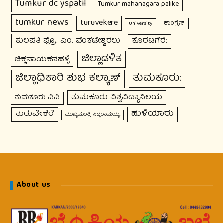
Tumkur dc yspatil
Tumkur mahanagara palike
tumkur news
turuvekere
ಕಾಂಗ್ರೆಸ್
University
ಕುಲಪತಿ ಪ್ರೊ. ಎಂ. ವೆಂಕಟೇಶ್ವರಲು
ಕೊರಟಗೆರೆ:
ಜಿಲ್ಲಾಡಳಿತ
ಚಿಕ್ಕನಾಯಕನಹಳ್ಳಿ
ಜಿಲ್ಲಾಧಿಕಾರಿ ಶುಭ ಕಲ್ಯಾಣ್
ತುಮಕೂರು:
ತುಮಕೂರು ವಿಶ್ವವಿದ್ಯಾನಿಲಯ
ತುಮಕೂರು ವಿವಿ
ಹುಳಿಯಾರು
ತುರುವೇಕೆರೆ
ಮುಖ್ಯಮಂತ್ರಿ ಸಿದ್ದರಾಮಯ್ಯ
About us