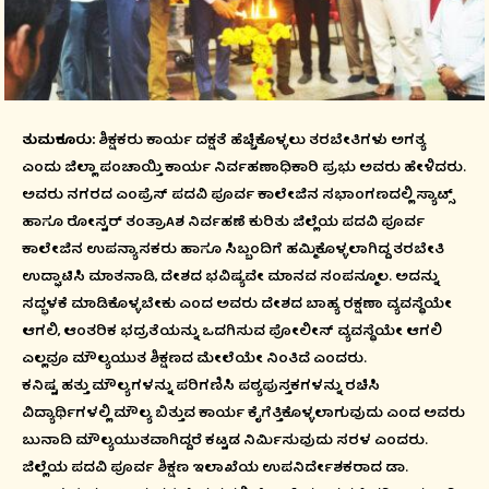
ತುಮಕೂರು:
ಶಿಕ್ಷಕರು ಕಾರ್ಯ ದಕ್ಷತೆ ಹೆಚ್ಚಿಕೊಳ್ಳಲು ತರಬೇತಿಗಳು ಅಗತ್ಯ
ಎಂದು ಜಿಲ್ಲಾ ಪಂಚಾಯ್ತಿ ಕಾರ್ಯ ನಿರ್ವಹಣಾಧಿಕಾರಿ ಪ್ರಭು ಅವರು ಹೇಳಿದರು.
ಅವರು ನಗರದ ಎಂಪ್ರೆಸ್ ಪದವಿ ಪೂರ್ವ ಕಾಲೇಜಿನ ಸಭಾಂಗಣದಲ್ಲಿ ಸ್ಯಾಟ್ಸ್
ಹಾಗೂ ರೋಸ್ಟರ್ ತಂತ್ರಾAಶ ನಿರ್ವಹಣೆ ಕುರಿತು ಜಿಲ್ಲೆಯ ಪದವಿ ಪೂರ್ವ
ಕಾಲೇಜಿನ ಉಪನ್ಯಾಸಕರು ಹಾಗೂ ಸಿಬ್ಬಂದಿಗೆ ಹಮ್ಮಿಕೊಳ್ಳಲಾಗಿದ್ದ ತರಬೇತಿ
ಉದ್ಘಾಟಿಸಿ ಮಾತನಾಡಿ, ದೇಶದ ಭವಿಷ್ಯವೇ ಮಾನವ ಸಂಪನ್ಮೂಲ. ಅದನ್ನು
ಸದ್ಭಳಕೆ ಮಾಡಿಕೊಳ್ಳಬೇಕು ಎಂದ ಅವರು ದೇಶದ ಬಾಹ್ಯ ರಕ್ಷಣಾ ವ್ಯವಸ್ಥೆಯೇ
ಆಗಲಿ, ಆಂತರಿಕ ಭದ್ರತೆಯನ್ನು ಒದಗಿಸುವ ಪೋಲೀಸ್ ವ್ಯವಸ್ಥೆಯೇ ಆಗಲಿ
ಎಲ್ಲವೂ ಮೌಲ್ಯಯುತ ಶಿಕ್ಷಣದ ಮೇಲೆಯೇ ನಿಂತಿದೆ ಎಂದರು.
ಕನಿಷ್ಟ ಹತ್ತು ಮೌಲ್ಯಗಳನ್ನು ಪರಿಗಣಿಸಿ ಪಠ್ಯಪುಸ್ತಕಗಳನ್ನು ರಚಿಸಿ
ವಿದ್ಯಾರ್ಥಿಗಳಲ್ಲಿ ಮೌಲ್ಯ ಬಿತ್ತುವ ಕಾರ್ಯ ಕೈಗೆತ್ತಿಕೊಳ್ಳಲಾಗುವುದು ಎಂದ ಅವರು
ಬುನಾದಿ ಮೌಲ್ಯಯುತವಾಗಿದ್ದರೆ ಕಟ್ಟಡ ನಿರ್ಮಿಸುವುದು ಸರಳ ಎಂದರು.
ಜಿಲ್ಲೆಯ ಪದವಿ ಪೂರ್ವ ಶಿಕ್ಷಣ ಇಲಾಖೆಯ ಉಪನಿರ್ದೇಶಕರಾದ ಡಾ.