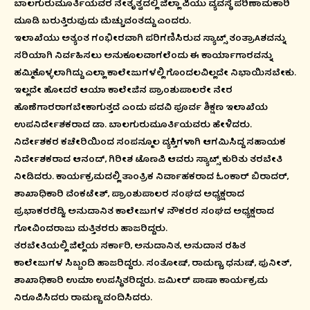
ಬಾಲಗುರುಮೂರ್ತಿಯವರ ನೇತೃತ್ವದಲ್ಲಿ ಜಿಲ್ಲಾ ಪಿಯು ವ್ಯವಸ್ಥೆ ಪರಿಣಾಮಕಾರಿ
ಮೂಡಿ ಬರುತ್ತಿರುವುದು ಮೆಚ್ಚುವಂತದ್ದು ಎಂದರು.
ಇಲಾಖೆಯು ಅತ್ಯಂತ ಗಂಭೀರವಾಗಿ ಪರಿಗಣಿಸಿರುವ ಸ್ಯಾಟ್ಸ್ ತಂತ್ರಾAಶವನ್ನು
ಸರಿಯಾಗಿ ನಿರ್ವಹಿಸಲು ಅನುಕೂಲವಾಗಲೆಂದು ಈ ಕಾರ್ಯಾಗಾರವನ್ನು
ಹಮ್ಮಿಕೊಳ್ಳಲಾಗಿದ್ದು ಎಲ್ಲಾ ಕಾಲೇಜುಗಳಲ್ಲಿ ಗೊಂದಲವಿಲ್ಲದೇ ನಿಭಾಯಿಸಬೇಕು.
ಇಲ್ಲದೇ ಹೋದರೆ ಆಯಾ ಕಾಲೇಜಿನ ಪ್ರಾಂಶುಪಾಲರೇ ನೇರ
ಹೊಣೆಗಾರರಾಗಬೇಕಾಗುತ್ತದೆ ಎಂದು ಪದವಿ ಪೂರ್ವ ಶಿಕ್ಷಣ ಇಲಾಖೆಯ
ಉಪನಿರ್ದೇಶಕರಾದ ಡಾ. ಬಾಲಗುರುಮೂರ್ತಿಯವರು ಹೇಳಿದರು.
ನಿರ್ದೇಶಕರ ಕಚೇರಿಯಿಂದ ಸಂಪನ್ಮೂಲ ವ್ಯಕ್ತಿಗಳಾಗಿ ಆಗಮಿಸಿದ್ದ ಸಹಾಯಕ
ನಿರ್ದೇಶಕರಾದ ಆನಂದ್, ಗಿರೀಶ ಟೊಣಪಿ ಆವರು ಸ್ಯಾಟ್ಸ್ ಕುರಿತು ತರಬೇತಿ
ನೀಡಿದರು. ಕಾರ್ಯಕ್ರಮದಲ್ಲಿ ತಾಂತ್ರಿಕ ನಿರ್ವಾಹಕರಾದ ಓಂಕಾರ್ ಬಿರಾದರ್,
ಶಾಖಾಧಿಕಾರಿ ವೆಂಕಟೇಶ್, ಪ್ರಾಂಶುಪಾಲರ ಸಂಘದ ಅಧ್ಯಕ್ಷರಾದ
ಪ್ರಭಾಕರರೆಡ್ಡಿ, ಅನುದಾನಿತ ಕಾಲೇಜುಗಳ ನೌಕರರ ಸಂಘದ ಅಧ್ಯಕ್ಷರಾದ
ಗೋವಿಂದರಾಜು ಮತ್ತಿತರರು ಹಾಜರಿದ್ದರು.
ತರಬೇತಿಯಲ್ಲಿ ಜಿಲ್ಲೆಯ ಸರ್ಕಾರಿ, ಅನುದಾನಿತ, ಅನುದಾನ ರಹಿತ
ಕಾಲೇಜುಗಳ ಸಿಬ್ಬಂದಿ ಹಾಜರಿದ್ದರು. ಸಂತೋಷ್, ರಾಮಣ್ಣ, ಧನುಷ್, ಪುನೀತ್,
ಶಾಖಾಧಿಕಾರಿ ಉಮಾ ಉಪಸ್ಥಿತರಿದ್ದರು. ಜಮೀರ್ ಪಾಷಾ ಕಾರ್ಯಕ್ರಮ
ನಿರೂಪಿಸಿದರು ರಾಮಣ್ಣ ವಂದಿಸಿದರು.