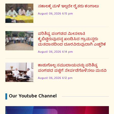
ಸಕಾಲಕ್ಕೆ ಮಳೆ ಇಲ್ಲದೇ ರೈತರು ಕಂಗಾಲು
August 06, 2026 6:15 pm
ಪರಿಶಿಷ್ಟ ಪಂಗಡದ ಮೀಸಲಾತಿ
ಕೈಬಿಟ್ಟಿರುವುದನ್ನ ಖಂಡಿಸಿದ ಗ್ರಾಮಸ್ಥರು
ಮತದಾನದಿಂದ ದೂರವಿರುವುದಾಗಿ ಎಚ್ಚರಿಕೆ
August 06, 2026 6:14 pm
ಕಾಡುಗೊಲ್ಲ ಸಮುದಾಯವನ್ನು ಪರಿಶಿಷ್ಟ
ಪಂಗಡದ ಪಟ್ಟಿಗೆ ಸೇರ್ಪಡೆಗೊಳಿಸಲು ಮನವಿ
August 06, 2026 6:12 pm
Our Youtube Channel