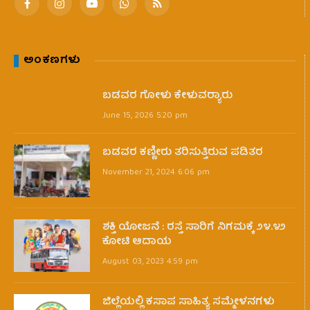
Facebook
Instagram
YouTube
WhatsApp
RSS
ಅಂಕಣಗಳು
ಬಡವರ ಗೋಳು ಕೇಳುವರ‍್ಯಾರು
June 15, 2026 5:20 pm
ಬಡವರ ಕಣ್ಣೀರು ತರಿಸುತ್ತಿರುವ ಪಡಿತರ
November 21, 2024 6:06 pm
ಶಕ್ತಿ ಯೋಜನೆ : ರಸ್ತೆ ಸಾರಿಗೆ ನಿಗಮಕ್ಕೆ ೨೪.೪೨
ಕೋಟಿ ಆದಾಯ
August 03, 2023 4:59 pm
ಜಿಲ್ಲೆಯಲ್ಲಿ ಕಸಾಪ ಸಾಹಿತ್ಯ ಸಮ್ಮೇಳನಗಳು