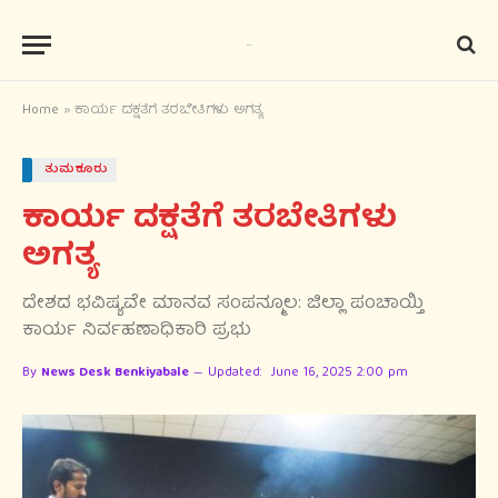
Home
»
ಕಾರ್ಯ ದಕ್ಷತೆಗೆ ತರಬೇತಿಗಳು ಅಗತ್ಯ
ತುಮಕೂರು
ಕಾರ್ಯ ದಕ್ಷತೆಗೆ ತರಬೇತಿಗಳು
ಅಗತ್ಯ
ದೇಶದ ಭವಿಷ್ಯವೇ ಮಾನವ ಸಂಪನ್ಮೂಲ: ಜಿಲ್ಲಾ ಪಂಚಾಯ್ತಿ
ಕಾರ್ಯ ನಿರ್ವಹಣಾಧಿಕಾರಿ ಪ್ರಭು
By
News Desk Benkiyabale
Updated:
June 16, 2025 2:00 pm