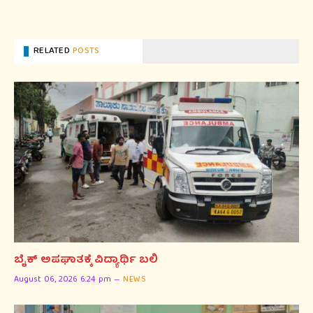
RELATED
POSTS
ಬೈಕ್ ಅಪಘಾತಕ್ಕೆ ವಿದ್ಯಾರ್ಥಿ ಬಲಿ
August 06, 2026 6:24 pm
NEWS