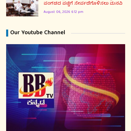
ಪಂಗಡದ ಪಟ್ಟಿಗೆ ಸೇರ್ಪಡೆಗೊಳಿಸಲು ಮನವಿ
August 06, 2026 6:12 pm
Our Youtube Channel