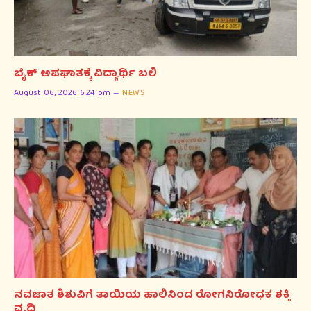
ಬೈಕ್ ಅಪಘಾತಕ್ಕೆ ವಿದ್ಯಾರ್ಥಿ ಬಲಿ
August 06, 2026 6:24 pm
NEWS
ನವಜಾತ ಶಿಶುವಿಗೆ ತಾಯಿಯ ಹಾಲಿನಿಂದ ರೋಗನಿರೋಧಕ ಶಕ್ತಿ
ವೃದ್ಧಿ