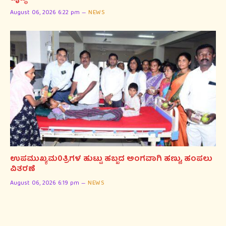
August 06, 2026 6:22 pm
NEWS
ಉಪಮುಖ್ಯಮ0ತ್ರಿಗಳ ಹುಟ್ಟು ಹಬ್ಬದ ಅಂಗವಾಗಿ ಹಣ್ಣು, ಹಂಪಲು
ವಿತರಣೆ
August 06, 2026 6:19 pm
NEWS