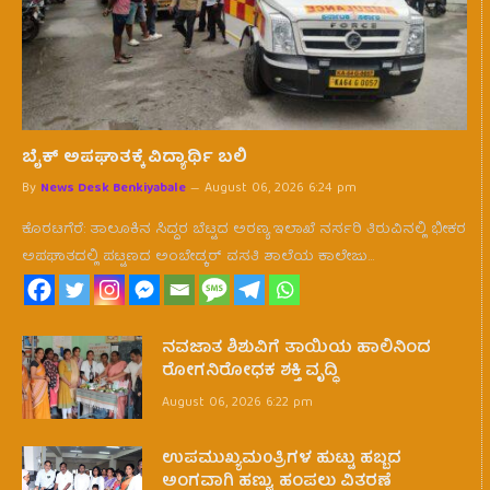
ಬೈಕ್ ಅಪಘಾತಕ್ಕೆ ವಿದ್ಯಾರ್ಥಿ ಬಲಿ
By
News Desk Benkiyabale
August 06, 2026 6:24 pm
ಕೊರಟಗೆರೆ: ತಾಲೂಕಿನ ಸಿದ್ದರ ಬೆಟ್ಟದ ಅರಣ್ಯ ಇಲಾಖೆ ನರ್ಸರಿ ತಿರುವಿನಲ್ಲಿ ಭೀಕರ
ಅಪಘಾತದಲ್ಲಿ ಪಟ್ಟಣದ ಅಂಬೇಡ್ಕರ್ ವಸತಿ ಶಾಲೆಯ ಕಾಲೇಜು…
ನವಜಾತ ಶಿಶುವಿಗೆ ತಾಯಿಯ ಹಾಲಿನಿಂದ
ರೋಗನಿರೋಧಕ ಶಕ್ತಿ ವೃದ್ಧಿ
August 06, 2026 6:22 pm
ಉಪಮುಖ್ಯಮ0ತ್ರಿಗಳ ಹುಟ್ಟು ಹಬ್ಬದ
ಅಂಗವಾಗಿ ಹಣ್ಣು, ಹಂಪಲು ವಿತರಣೆ