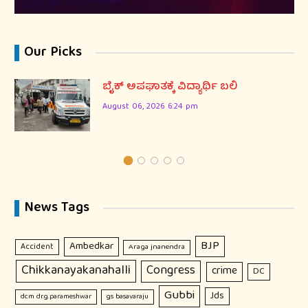
Our Picks
ಬೈಕ್ ಅಪಘಾತಕ್ಕೆ ವಿದ್ಯಾರ್ಥಿ ಬಲಿ
August 06, 2026 6:24 pm
News Tags
BJP
Ambedkar
Accident
Araga jnanendra
Chikkanayakanahalli
Congress
crime
DC
Gubbi
Jds
dcm dr.g.parameshwar
gs basavaraju