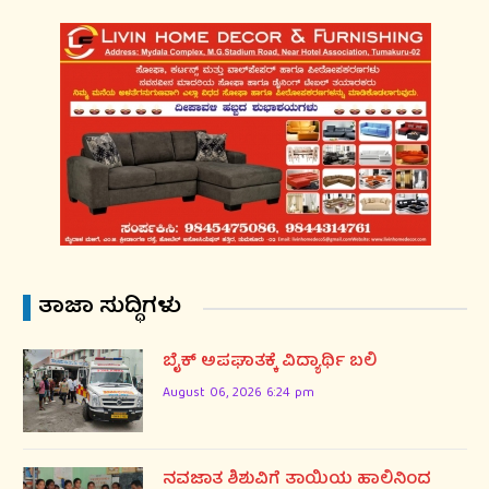
ತಾಜಾ ಸುದ್ಧಿಗಳು
ಬೈಕ್ ಅಪಘಾತಕ್ಕೆ ವಿದ್ಯಾರ್ಥಿ ಬಲಿ
August 06, 2026 6:24 pm
ನವಜಾತ ಶಿಶುವಿಗೆ ತಾಯಿಯ ಹಾಲಿನಿಂದ