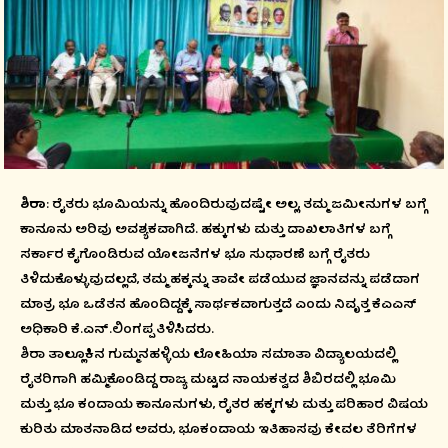
ಶಿರಾ
: ರೈತರು ಭೂಮಿಯನ್ನು ಹೊಂದಿರುವುದಷ್ಟೇ ಅಲ್ಲ, ತಮ್ಮ ಜಮೀನುಗಳ ಬಗ್ಗೆ
ಕಾನೂನು ಅರಿವು ಅವಶ್ಯಕವಾಗಿದೆ. ಹಕ್ಕುಗಳು ಮತ್ತು ದಾಖಲಾತಿಗಳ ಬಗ್ಗೆ
ಸರ್ಕಾರ ಕೈಗೊಂಡಿರುವ ಯೋಜನೆಗಳ ಭೂ ಸುಧಾರಣೆ ಬಗ್ಗೆ ರೈತರು
ತಿಳಿದುಕೊಳ್ಳುವುದಲ್ಲದೆ, ತಮ್ಮ ಹಕ್ಕನ್ನು ತಾವೇ ಪಡೆಯುವ ಜ್ಞಾನವನ್ನು ಪಡೆದಾಗ
ಮಾತ್ರ ಭೂ ಒಡೆತನ ಹೊಂದಿದ್ದಕ್ಕೆ ಸಾರ್ಥಕವಾಗುತ್ತದೆ ಎಂದು ನಿವೃತ್ತ ಕೆಎಎಸ್
ಅಧಿಕಾರಿ ಕೆ.ಎನ್.ಲಿಂಗಪ್ಪ ತಿಳಿಸಿದರು.
ಶಿರಾ ತಾಲ್ಲೂಕಿನ ಗುಮ್ಮನಹಳ್ಳಿಯ ಲೋಹಿಯಾ ಸಮಾತಾ ವಿದ್ಯಾಲಯದಲ್ಲಿ
ರೈತರಿಗಾಗಿ ಹಮ್ಮಿಕೊಂಡಿದ್ದ ರಾಜ್ಯ ಮಟ್ಟದ ನಾಯಕತ್ವದ ಶಿಬಿರದಲ್ಲಿ ಭೂಮಿ
ಮತ್ತು ಭೂ ಕಂದಾಯ ಕಾನೂನುಗಳು, ರೈತರ ಹಕ್ಕಗಳು ಮತ್ತು ಪರಿಹಾರ ವಿಷಯ
ಕುರಿತು ಮಾತನಾಡಿದ ಅವರು, ಭೂಕಂದಾಯ ಇತಿಹಾಸವು ಕೇವಲ ತೆರಿಗೆಗಳ