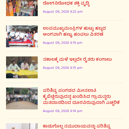
ರೋಗನಿರೋಧಕ ಶಕ್ತಿ ವೃದ್ಧಿ
August 06, 2026 6:22 pm
ಉಪಮುಖ್ಯಮ0ತ್ರಿಗಳ ಹುಟ್ಟು ಹಬ್ಬದ
ಅಂಗವಾಗಿ ಹಣ್ಣು, ಹಂಪಲು ವಿತರಣೆ
August 06, 2026 6:19 pm
ಸಕಾಲಕ್ಕೆ ಮಳೆ ಇಲ್ಲದೇ ರೈತರು ಕಂಗಾಲು
August 06, 2026 6:15 pm
ಪರಿಶಿಷ್ಟ ಪಂಗಡದ ಮೀಸಲಾತಿ
ಕೈಬಿಟ್ಟಿರುವುದನ್ನ ಖಂಡಿಸಿದ ಗ್ರಾಮಸ್ಥರು
ಮತದಾನದಿಂದ ದೂರವಿರುವುದಾಗಿ ಎಚ್ಚರಿಕೆ
August 06, 2026 6:14 pm
ಕಾಡುಗೊಲ್ಲ ಸಮುದಾಯವನ್ನು ಪರಿಶಿಷ್ಟ