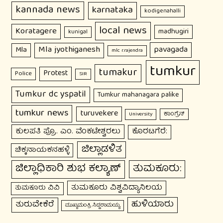
kannada news
karnataka
kodigenahalli
local news
Koratagere
madhugiri
kunigal
Mla jyothiganesh
pavagada
Mla
mlc r.rajendra
tumkur
tumakur
Protest
Police
SIR
Tumkur dc yspatil
Tumkur mahanagara palike
tumkur news
turuvekere
ಕಾಂಗ್ರೆಸ್
University
ಕುಲಪತಿ ಪ್ರೊ. ಎಂ. ವೆಂಕಟೇಶ್ವರಲು
ಕೊರಟಗೆರೆ:
ಜಿಲ್ಲಾಡಳಿತ
ಚಿಕ್ಕನಾಯಕನಹಳ್ಳಿ
ಜಿಲ್ಲಾಧಿಕಾರಿ ಶುಭ ಕಲ್ಯಾಣ್
ತುಮಕೂರು:
ತುಮಕೂರು ವಿಶ್ವವಿದ್ಯಾನಿಲಯ
ತುಮಕೂರು ವಿವಿ
ಹುಳಿಯಾರು
ತುರುವೇಕೆರೆ
ಮುಖ್ಯಮಂತ್ರಿ ಸಿದ್ದರಾಮಯ್ಯ