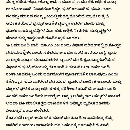
ಸಂಗ್ರಹಣೆಯ ಕಥಾನಕವಲ್ಲ ಅದು ಸಮಾಜದ ಸಾಮಾಜಿಕ, ಆರ್ಥಿಕ ಮತ್ತು
ರಾಜಕೀಯವಾಗಿ ವಿಕಾಸಗೊಂಡಿದ್ದರ ಪ್ರತಿಬಿಂಬವಾಗಿದೆ. ಭೂಮಿ ಎಂಬ
ಸಂಪತ್ತು ಮಾನವ ಸಂಸ್ಕೃತಿಯಲ್ಲಿ ಮಹತ್ವ ಹೊಂದಿದೆ. ಪ್ರಾಚೀನ ಕೃಷಿ
ಆರ್ಥಿಕತೆಯಿಂದ ಪ್ರಸ್ತುತ ಆಡಳಿತ ವ್ಯವಸ್ಥೆಗಳವರೆಗೆ ಭೂಮಿ ಮತ್ತು
ಭೂಕಂದಾಯ ವ್ಯವಸ್ಥೆಗಳ ನಿರ್ವಹಣೆ, ಆಳ್ವಿಕೆ, ನೀತಿಗಳು ಮತ್ತು ವ್ಯಕ್ತಿಗಳ
ಜೀವನವನ್ನು ಶಾಶ್ವತವಾಗಿ ರೂಪಿಸುತ್ತವೆ ಎಂದರು.
ಇ-ಜಮಾಬಂದಿ ಜಾರಿ: ಮಾ.೧೨, ೨೫ ರಂದು ವಿಧಾನ ಪರಿಷತ್‌ನಲ್ಲಿ ಪ್ರಶೋತ್ತರ
ಸಮಯದಲ್ಲಿ ಕಂದಾಯ ಸಚಿವರು, ಇ-ಜಮಾ ಬಂಧಿ ಜಾರಿಯ ಬಗ್ಗೆ, ಗ್ರಾಮ,
ತಾಲ್ಲೂಕು ಮಟ್ಟದ ಭೂದಾಖಲೆಗಳನ್ನು ತಾಳೆ ಮಾಡಿ ಕ್ರಮಬದ್ದಗೊಳಿಸುವ
ವಿಧಾನದ ಪ್ರತಿಕ್ರಿಯೆಯನ್ನು ವೇಗವಾಗಿ ನಿರ್ವಹಿಸಲು ಇ-ಜಮಾಬಂದಿ
ತಂತ್ರಾAಶವನ್ನೂ ಒಂದು ವರ್ಷದೊಳಗೆ ಪೂರ್ಣಗೊಳಿಸಲಾಗುವುದು ಎಂದು
ತಿಳಿಸಿದ್ದಾರೆ. ಇದು ಜನರಿಂದ ನಡೆಯುವ ಗ್ರಾ.ಪಂನ ವಾರ್ಷಿಕ ಆದಾಯ ಮತ್ತು
ವೆಚ್ಚಗಳ ಭೌತಿಕ ಮತ್ತು ಆರ್ಥಿಕ ಲೆಕ್ಕ ಪರಿಶೀಲನೆಯಾಗಿದೆ. ಇ ಜಮಾಬಂದಿ
ಎಂದರೆ ಜಮಾಬಂದಿಯ ಆನ್‌ಲೈನ್ ಆವೃತ್ತಿ ಆಗಿದ್ದು, ಇದು ಹಕ್ಕುಗಳ ದಾಖಲೆ
ಅಥವಾ ಭೂ ಮಾಲೀಕತ್ವದ ದಾಖಲೆಗಳಿಗೆ ಅಧಿಕೃತ ದೃಢೀಕರಣವನು
ನೀಡುತ್ತದೆ ಎಂದು ಹೇಳಿದರು.
ಶಿರಾ ತಹಶೀಲ್ದಾರ್ ಆನಂದ್ ಕುಮಾರ್ ಮಾತನಾಡಿ, ೮ ಸಾವಿರಕ್ಕೂ ಹೆಚ್ಚು
ಜನರಿಗೆ ಕಂದಾಯ ಇಲಾಖೆಯ ಭೂ ಒಡತನಕ್ಕೆ ಸಂಬAಧಿಸಿದೆ, ಖಾತೆ,