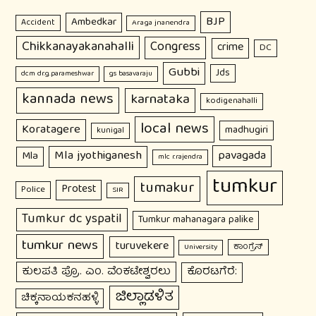
BJP
Ambedkar
Accident
Araga jnanendra
Chikkanayakanahalli
Congress
crime
DC
Gubbi
Jds
dcm dr.g.parameshwar
gs basavaraju
kannada news
karnataka
kodigenahalli
local news
Koratagere
madhugiri
kunigal
Mla jyothiganesh
pavagada
Mla
mlc r.rajendra
tumkur
tumakur
Protest
Police
SIR
Tumkur dc yspatil
Tumkur mahanagara palike
tumkur news
turuvekere
ಕಾಂಗ್ರೆಸ್
University
ಕುಲಪತಿ ಪ್ರೊ. ಎಂ. ವೆಂಕಟೇಶ್ವರಲು
ಕೊರಟಗೆರೆ:
ಜಿಲ್ಲಾಡಳಿತ
ಚಿಕ್ಕನಾಯಕನಹಳ್ಳಿ