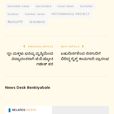
kannada news
karnataka
local news
tumakur
tumkur
tumkur news
YRTTHINAHOLE PROJECT
ಕೊರಟಗೆರೆ:
ತುಮಕೂರು:
PREVIOUS ARTICLE
NEXT ARTICLE
ಸ್ಲಂ ಮಕ್ಕಳು ಭವಿಷ್ಯ ದೃಷ್ಠಿಯಿಂದ
ಬಹುದಿನಗಳಿಂದ ನೆನಗುದಿಗೆ
ವಿದ್ಯಾವಂತರಾಗಿ ಜಿ.ಬಿ.ಜ್ಯೋತಿ
ಬಿದಿದ್ದ ರೈಲ್ವೆ ಕಾಮಗಾರಿ ಪ್ರಾರಂಭ
ಗಣೇಶ್ ಕರೆ
News Desk Benkiyabale
RELATED
POSTS