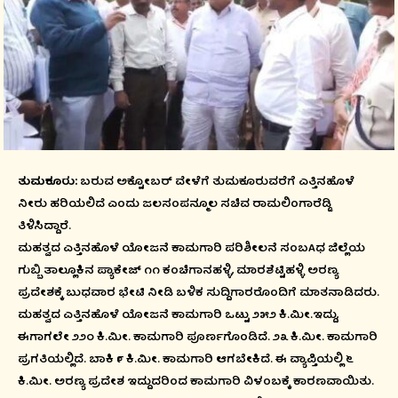
ತುಮಕೂರು:
ಬರುವ ಅಕ್ಟೋಬರ್ ವೇಳೆಗೆ ತುಮಕೂರುವರೆಗೆ ಎತ್ತಿನಹೊಳೆ
ನೀರು ಹರಿಯಲಿದೆ ಎಂದು ಜಲಸಂಪನ್ಮೂಲ ಸಚಿವ ರಾಮಲಿಂಗಾರೆಡ್ಡಿ
ತಿಳಿಸಿದ್ದಾರೆ.
ಮಹತ್ವದ ಎತ್ತಿನಹೊಳೆ ಯೋಜನೆ ಕಾಮಗಾರಿ ಪರಿಶೀಲನೆ ಸಂಬAಧ ಜಿಲ್ಲೆಯ
ಗುಬ್ಬಿ ತಾಲ್ಲೂಕಿನ ಪ್ಯಾಕೇಜ್ ೧೧ ಕಂಚಿಗಾನಹಳ್ಳಿ, ಮಾರಶೆಟ್ಟಿಹಳ್ಳಿ ಅರಣ್ಯ
ಪ್ರದೇಶಕ್ಕೆ ಬುಧವಾರ ಭೇಟಿ ನೀಡಿ ಬಳಿಕ ಸುದ್ದಿಗಾರರೊಂದಿಗೆ ಮಾತನಾಡಿದರು.
ಮಹತ್ವದ ಎತ್ತಿನಹೊಳೆ ಯೋಜನೆ ಕಾಮಗಾರಿ ಒಟ್ಟು ೨೫೨ ಕಿ.ಮೀ.ಇದ್ದು,
ಈಗಾಗಲೇ ೨೨೦ ಕಿ.ಮೀ. ಕಾಮಗಾರಿ ಪೂರ್ಣಗೊಂಡಿದೆ. ೨೩ ಕಿ.ಮೀ. ಕಾಮಗಾರಿ
ಪ್ರಗತಿಯಲ್ಲಿದೆ. ಬಾಕಿ ೯ ಕಿ.ಮೀ. ಕಾಮಗಾರಿ ಆಗಬೇಕಿದೆ. ಈ ವ್ಯಾಪ್ತಿಯಲ್ಲಿ ೬
ಕಿ.ಮೀ. ಅರಣ್ಯ ಪ್ರದೇಶ ಇದ್ದುದರಿಂದ ಕಾಮಗಾರಿ ವಿಳಂಬಕ್ಕೆ ಕಾರಣವಾಯಿತು.