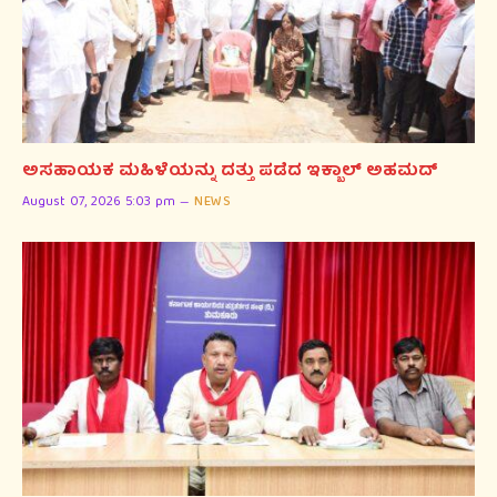
ಅಸಹಾಯಕ ಮಹಿಳೆಯನ್ನು ದತ್ತು ಪಡೆದ ಇಕ್ಬಾಲ್ ಅಹಮದ್
August 07, 2026 5:03 pm
NEWS