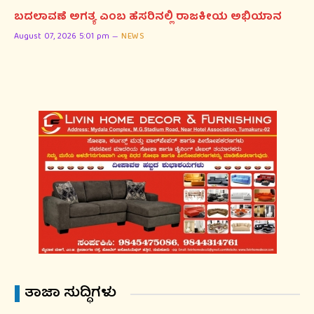
ಬದಲಾವಣೆ ಅಗತ್ಯ ಎಂಬ ಹೆಸರಿನಲ್ಲಿ ರಾಜಕೀಯ ಅಭಿಯಾನ
August 07, 2026 5:01 pm
NEWS
ತಾಜಾ ಸುದ್ಧಿಗಳು