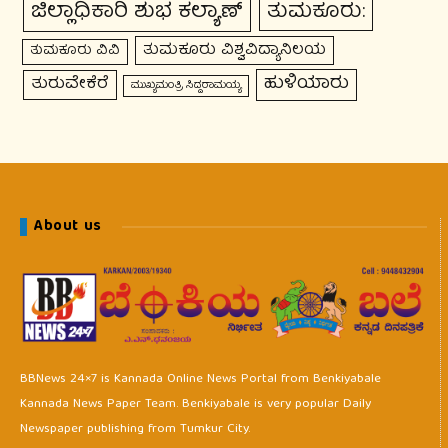
ಜಿಲ್ಲಾಧಿಕಾರಿ ಶುಭ ಕಲ್ಯಾಣ್
ತುಮಕೂರು:
ತುಮಕೂರು ವಿಶ್ವವಿದ್ಯಾನಿಲಯ
ತುಮಕೂರು ವಿವಿ
ಹುಳಿಯಾರು
ತುರುವೇಕೆರೆ
ಮುಖ್ಯಮಂತ್ರಿ ಸಿದ್ದರಾಮಯ್ಯ
About us
BBNews 24×7 is Kannada Online News Portal from Benkiyabale
Kannada News Paper Team. Benkiyabale is very popular Daily
Newspaper publishing from Tumkur City.