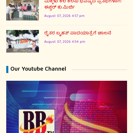
ಮಕ್ಕಳು ಕಲೆ ಕಲಿತು ಭವಿಷ್ಯದ ಪ್ರತಿಭೆಗಳಾಗಿ:
ಈಶ್ವರ್ ಕು.ಮಿರ್ಜಿ
August 07, 2026 4:57 pm
ರೈತರ ಬೃಹತ್ ಪಾದಯಾತ್ರೆಗೆ ಚಾಲನೆ
August 07, 2026 4:54 pm
Our Youtube Channel