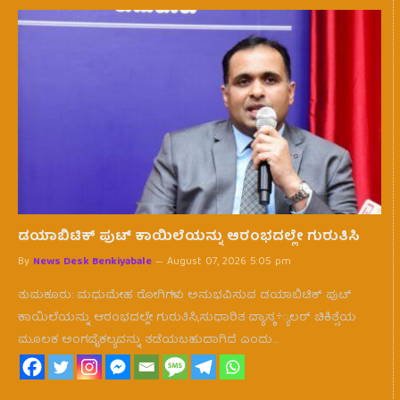
ಡಯಾಬಿಟಿಕ್ ಪುಟ್ ಕಾಯಿಲೆಯನ್ನು ಆರಂಭದಲ್ಲೇ ಗುರುತಿಸಿ
By
News Desk Benkiyabale
August 07, 2026 5:05 pm
ತುಮಕೂರು: ಮಧುಮೇಹ ರೋಗಿಗಳು ಅನುಭವಿಸುವ ಡಯಾಬಿಟಿಕ್ ಪುಟ್
ಕಾಯಿಲೆಯನ್ನು ಆರಂಭದಲ್ಲೇ ಗುರುತಿಸಿ,ಸುಧಾರಿತ ವ್ಯಾಸ್ಕ÷್ಯಲರ್ ಚಿಕಿತ್ಸೆಯ
ಮೂಲಕ ಅಂಗವೈಕಲ್ಯವನ್ನು ತಡೆಯಬಹುದಾಗಿದೆ ಎಂದು…