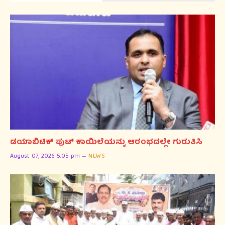
ಡಯಾಬಿಟಿಕ್ ಪುಟ್ ಕಾಯಿಲೆಯನ್ನು ಆರಂಭದಲ್ಲೇ ಗುರುತಿಸಿ
August 07, 2026 5:05 pm
NEWS