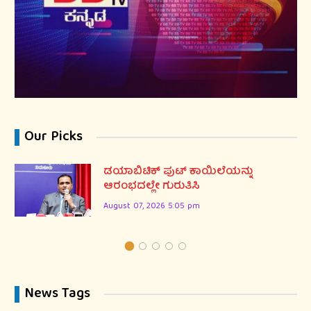
Our Picks
ಡಯಾಬಿಟಿಕ್ ಪುಟ್ ಕಾಯಿಲೆಯನ್ನು
ಆರಂಭದಲ್ಲೇ ಗುರುತಿಸಿ
August 07, 2026 5:05 pm
News Tags