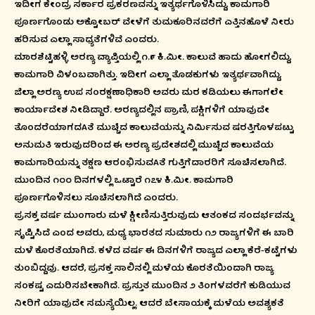
ಇದೀಗ ಕೇಂದ್ರ ಸರ್ಕಾರ ಪ್ರಕರಣವನ್ನು ಇತ್ಯರ್ಥಗೊಳಿಸಿದ್ದು, ಕಾಮಗಾರಿ
ಪೂರ್ಣಗೊಂಡು ಅಕ್ಟೋಬರ್ ವೇಳೆಗೆ ತುಮಕೂರಿನವರೆಗೆ ಎತ್ತಿನಹೊಳೆ ನೀರು
ಹರಿಸುವ ಎಲ್ಲಾ ಸಾಧ್ಯತೆಗಳಿವೆ ಎಂದರು.
ಮಾರಶೆಟ್ಟಿಹಳ್ಳಿ ಅರಣ್ಯ ವ್ಯಾಪ್ತಿಯಲ್ಲಿ ೧.೯ ಕಿ.ಮೀ. ಕಾಲುವೆ ಹಾದು ಹೋಗಲಿದ್ದು,
ಕಾಮಗಾರಿ ವಿಳಂಬವಾಗಿತ್ತು. ಇದೀಗ ಎಲ್ಲಾ ತೊಡಕುಗಳು ಇತ್ಯರ್ಥವಾಗಿದ್ದು,
ಜಿಲ್ಲಾ ಅರಣ್ಯ ಉಪ ಸಂರಕ್ಷಣಾಧಿಕಾರಿ ಅವರು ಮರ ಕಡಿಯಲು ಈಗಾಗಲೇ
ಕಾರ್ಯಾದೇಶ ನೀಡಿದ್ದಾರೆ. ಅರಣ್ಯದಲ್ಲಿನ ಪ್ರಾಣಿ, ಪಕ್ಷಿಗಳಿಗೆ ಯಾವುದೇ
ತೊಂದರೆಯಾಗದAತೆ ಮುಚ್ಚಿದ ಕಾಲುವೆಯನ್ನು ನಿರ್ಮಿಸುವ ಷರತ್ತಿಗೊಳಪಟ್ಟು
ಅನುಮತಿ ಇರುವುದರಿಂದ ಈ ಅರಣ್ಯ ಪ್ರದೇಶದಲ್ಲಿ ಮುಚ್ಚಿದ ಕಾಲುವೆಯ
ಕಾಮಗಾರಿಯನ್ನು ತಕ್ಷಣ ಆರಂಭಿಸುವAತೆ ಗುತ್ತಿಗೆದಾರರಿಗೆ ಸೂಚಿಸಲಾಗಿದೆ.
ಮುಂದಿನ ೧೦೦ ದಿನಗಳಲ್ಲಿ ಒಟ್ಟಾರೆ ೧೭೪ ಕಿ.ಮೀ. ಕಾಮಗಾರಿ
ಪೂರ್ಣಗೊಳಿಸಲು ಸೂಚಿಸಲಾಗಿದೆ ಎಂದರು.
ಪ್ರಸಕ್ತ ವರ್ಷ ಮುಂಗಾರು ಮಳೆ ಕ್ಷೀಣಿಸುತ್ತಿರುವುದು ಆತಂಕದ ಸಂದರ್ಭವನ್ನು
ಸೃಷ್ಟಿಸಿದೆ ಎಂದ ಅವರು, ಮಧ್ಯ ಭಾರತದ ಸುಮಾರು ೧೨ ರಾಜ್ಯಗಳಿಗೆ ಈ ಬಾರಿ
ಮಳೆ ಕೊರತೆಯಾಗಿದೆ. ಕಳೆದ ವರ್ಷ ಈ ದಿನಗಳಿಗೆ ರಾಜ್ಯದ ಎಲ್ಲಾ ಕೆರೆ-ಕಟ್ಟೆಗಳು
ತುಂಬಿದ್ದವು. ಆದರೆ, ಪ್ರಸಕ್ತ ಸಾಲಿನಲ್ಲಿ ಮಳೆಯ ಕೊರತೆಯಿಂದಾಗಿ ರಾಜ್ಯ
ಸಂಕಷ್ಟ ಎದುರಿಸಬೇಕಾಗಿದೆ. ಪ್ರಸ್ತುತ ಮುಂದಿನ ೨ ತಿಂಗಳವರೆಗೆ ಕುಡಿಯುವ
ನೀರಿಗೆ ಯಾವುದೇ ಸಮಸ್ಯೆಯಿಲ್ಲ. ಆದರೆ ಬೇಸಾಯಕ್ಕೆ ಮಳೆಯ ಅವಶ್ಯಕತೆ