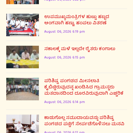
ಉಪಮುಖ್ಯಮ0ತ್ರಿಗಳ ಹುಟ್ಟು ಹಬ್ಬದ
ಅಂಗವಾಗಿ ಹಣ್ಣು, ಹಂಪಲು ವಿತರಣೆ
August 06, 2026 6:19 pm
ಸಕಾಲಕ್ಕೆ ಮಳೆ ಇಲ್ಲದೇ ರೈತರು ಕಂಗಾಲು
August 06, 2026 6:15 pm
ಪರಿಶಿಷ್ಟ ಪಂಗಡದ ಮೀಸಲಾತಿ
ಕೈಬಿಟ್ಟಿರುವುದನ್ನ ಖಂಡಿಸಿದ ಗ್ರಾಮಸ್ಥರು
ಮತದಾನದಿಂದ ದೂರವಿರುವುದಾಗಿ ಎಚ್ಚರಿಕೆ
August 06, 2026 6:14 pm
ಕಾಡುಗೊಲ್ಲ ಸಮುದಾಯವನ್ನು ಪರಿಶಿಷ್ಟ
ಪಂಗಡದ ಪಟ್ಟಿಗೆ ಸೇರ್ಪಡೆಗೊಳಿಸಲು ಮನವಿ
August 06, 2026 6:12 pm