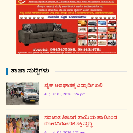
ತಾಜಾ ಸುದ್ಧಿಗಳು
ಬೈಕ್ ಅಪಘಾತಕ್ಕೆ ವಿದ್ಯಾರ್ಥಿ ಬಲಿ
August 06, 2026 6:24 pm
ನವಜಾತ ಶಿಶುವಿಗೆ ತಾಯಿಯ ಹಾಲಿನಿಂದ
ರೋಗನಿರೋಧಕ ಶಕ್ತಿ ವೃದ್ಧಿ
August 06, 2026 6:22 pm