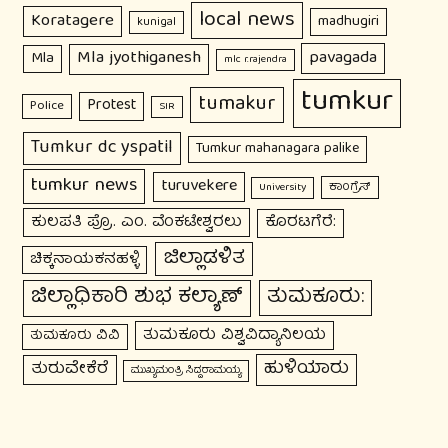
local news
Koratagere
madhugiri
kunigal
Mla jyothiganesh
pavagada
Mla
mlc r.rajendra
tumkur
tumakur
Protest
Police
SIR
Tumkur dc yspatil
Tumkur mahanagara palike
tumkur news
turuvekere
ಕಾಂಗ್ರೆಸ್
University
ಕುಲಪತಿ ಪ್ರೊ. ಎಂ. ವೆಂಕಟೇಶ್ವರಲು
ಕೊರಟಗೆರೆ:
ಜಿಲ್ಲಾಡಳಿತ
ಚಿಕ್ಕನಾಯಕನಹಳ್ಳಿ
ಜಿಲ್ಲಾಧಿಕಾರಿ ಶುಭ ಕಲ್ಯಾಣ್
ತುಮಕೂರು:
ತುಮಕೂರು ವಿಶ್ವವಿದ್ಯಾನಿಲಯ
ತುಮಕೂರು ವಿವಿ
ಹುಳಿಯಾರು
ತುರುವೇಕೆರೆ
ಮುಖ್ಯಮಂತ್ರಿ ಸಿದ್ದರಾಮಯ್ಯ