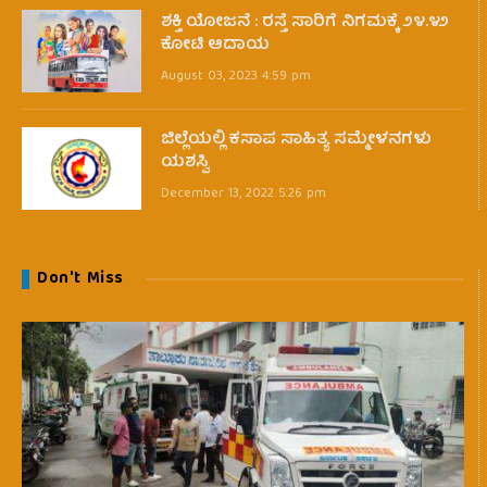
ಶಕ್ತಿ ಯೋಜನೆ : ರಸ್ತೆ ಸಾರಿಗೆ ನಿಗಮಕ್ಕೆ ೨೪.೪೨
ಕೋಟಿ ಆದಾಯ
August 03, 2023 4:59 pm
ಜಿಲ್ಲೆಯಲ್ಲಿ ಕಸಾಪ ಸಾಹಿತ್ಯ ಸಮ್ಮೇಳನಗಳು
ಯಶಸ್ವಿ
December 13, 2022 5:26 pm
Don't Miss