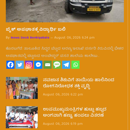
ಬೈಕ್ ಅಪಘಾತಕ್ಕೆ ವಿದ್ಯಾರ್ಥಿ ಬಲಿ
By
News Desk Benkiyabale
August 06, 2026 6:24 pm
ಕೊರಟಗೆರೆ: ತಾಲೂಕಿನ ಸಿದ್ದರ ಬೆಟ್ಟದ ಅರಣ್ಯ ಇಲಾಖೆ ನರ್ಸರಿ ತಿರುವಿನಲ್ಲಿ ಭೀಕರ
ಅಪಘಾತದಲ್ಲಿ ಪಟ್ಟಣದ ಅಂಬೇಡ್ಕರ್ ವಸತಿ ಶಾಲೆಯ ಕಾಲೇಜು…
ನವಜಾತ ಶಿಶುವಿಗೆ ತಾಯಿಯ ಹಾಲಿನಿಂದ
ರೋಗನಿರೋಧಕ ಶಕ್ತಿ ವೃದ್ಧಿ
August 06, 2026 6:22 pm
ಉಪಮುಖ್ಯಮ0ತ್ರಿಗಳ ಹುಟ್ಟು ಹಬ್ಬದ
ಅಂಗವಾಗಿ ಹಣ್ಣು, ಹಂಪಲು ವಿತರಣೆ
August 06, 2026 6:19 pm