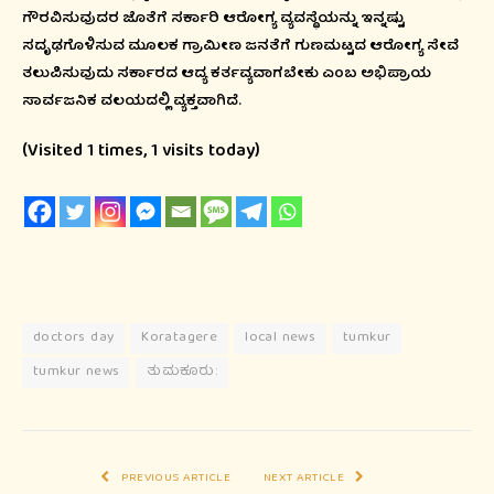
ಗೌರವಿಸುವುದರ ಜೊತೆಗೆ ಸರ್ಕಾರಿ ಆರೋಗ್ಯ ವ್ಯವಸ್ಥೆಯನ್ನು ಇನ್ನಷ್ಟು
ಸದೃಢಗೊಳಿಸುವ ಮೂಲಕ ಗ್ರಾಮೀಣ ಜನತೆಗೆ ಗುಣಮಟ್ಟದ ಆರೋಗ್ಯ ಸೇವೆ
ತಲುಪಿಸುವುದು ಸರ್ಕಾರದ ಆದ್ಯ ಕರ್ತವ್ಯವಾಗಬೇಕು ಎಂಬ ಅಭಿಪ್ರಾಯ
ಸಾರ್ವಜನಿಕ ವಲಯದಲ್ಲಿ ವ್ಯಕ್ತವಾಗಿದೆ.
(Visited 1 times, 1 visits today)
doctors day
Koratagere
local news
tumkur
tumkur news
ತುಮಕೂರು:
PREVIOUS ARTICLE
NEXT ARTICLE