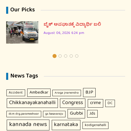
Our Picks
ಬೈಕ್ ಅಪಘಾತಕ್ಕೆ ವಿದ್ಯಾರ್ಥಿ ಬಲಿ
August 06, 2026 6:24 pm
News Tags
BJP
Ambedkar
Accident
Araga jnanendra
Chikkanayakanahalli
Congress
crime
DC
Gubbi
Jds
dcm dr.g.parameshwar
gs basavaraju
kannada news
karnataka
kodigenahalli