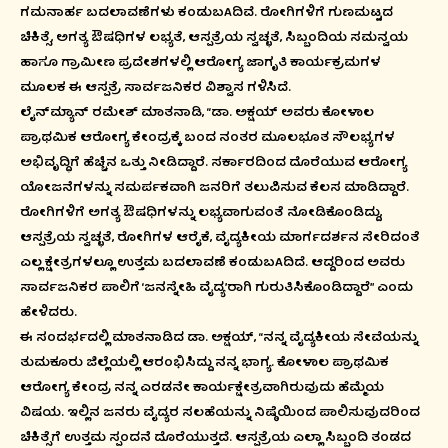
ಗಮನಾರ್ಹ ಬದಲಾವಣೆಗಳು ಕಂಡುಬAದಿವೆ. ರೋಗಿಗಳಿಗೆ ಗುಣಮಟ್ಟದ
ಚಿಕಿತ್ಸೆ, ಅಗತ್ಯ ಔಷಧಿಗಳ ಲಭ್ಯತೆ, ಆಸ್ಪತ್ರೆಯ ಸ್ವಚ್ಛತೆ, ಸಿಬ್ಬಂದಿಯ ಸಮನ್ವಯ
ಹಾಗೂ ಗ್ರಾಮೀಣ ಪ್ರದೇಶಗಳಲ್ಲಿ ಆರೋಗ್ಯ ಜಾಗೃತಿ ಕಾರ್ಯಕ್ರಮಗಳ
ಮೂಲಕ ಈ ಆಸ್ಪತ್ರೆ ಸಾರ್ವಜನಿಕರ ವಿಶ್ವಾಸ ಗಳಿಸಿದೆ.
ಲೈನ್‌ಮ್ಯಾನ್ ರಮೇಶ್ ಮಾತನಾಡಿ, “ಡಾ. ಅಕ್ಷಯ್ ಅವರು ಕೋಳಾಲ
ಪ್ರಾಥಮಿಕ ಆರೋಗ್ಯ ಕೇಂದ್ರಕ್ಕೆ ಬಂದ ನಂತರ ಮೂಲಭೂತ ಸೌಲಭ್ಯಗಳ
ಅಭಿವೃದ್ಧಿಗೆ ಹೆಚ್ಚಿನ ಒತ್ತು ನೀಡಿದ್ದಾರೆ. ಸರ್ಕಾರದಿಂದ ದೊರೆಯುವ ಆರೋಗ್ಯ
ಯೋಜನೆಗಳನ್ನು ಸಮರ್ಪಕವಾಗಿ ಜನರಿಗೆ ತಲುಪಿಸುವ ಕೆಲಸ ಮಾಡಿದ್ದಾರೆ.
ರೋಗಿಗಳಿಗೆ ಅಗತ್ಯ ಔಷಧಿಗಳನ್ನು ಲಭ್ಯವಾಗುವಂತೆ ನೋಡಿಕೊಂಡಿದ್ದು,
ಆಸ್ಪತ್ರೆಯ ಸ್ವಚ್ಛತೆ, ರೋಗಿಗಳ ಆರೈಕೆ, ವೈದ್ಯಕೀಯ ಮಾರ್ಗದರ್ಶನ ಸೇರಿದಂತೆ
ಎಲ್ಲ ಕ್ಷೇತ್ರಗಳಲ್ಲೂ ಉತ್ತಮ ಬದಲಾವಣೆ ಕಂಡುಬAದಿದೆ. ಆದ್ದರಿಂದ ಅವರು
ಸಾರ್ವಜನಿಕರ ಪಾಲಿಗೆ ‘ಜನಸ್ನೇಹಿ ವೈದ್ಯ’ರಾಗಿ ಗುರುತಿಸಿಕೊಂಡಿದ್ದಾರೆ” ಎಂದು
ಹೇಳಿದರು.
ಈ ಸಂದರ್ಭದಲ್ಲಿ ಮಾತನಾಡಿದ ಡಾ. ಅಕ್ಷಯ್, “ನನ್ನ ವೈದ್ಯಕೀಯ ಸೇವೆಯನ್ನು
ತುಮಕೂರು ಜಿಲ್ಲೆಯಲ್ಲಿ ಆರಂಭಿಸಿದ್ದು ನನ್ನ ಭಾಗ್ಯ. ಕೋಳಾಲ ಪ್ರಾಥಮಿಕ
ಆರೋಗ್ಯ ಕೇಂದ್ರ ನನ್ನ ಎರಡನೇ ಕಾರ್ಯಕ್ಷೇತ್ರವಾಗಿರುವುದು ಹೆಮ್ಮೆಯ
ವಿಷಯ. ಇಲ್ಲಿನ ಜನರು ವೈದ್ಯರ ಸಲಹೆಯನ್ನು ನಿಷ್ಠೆಯಿಂದ ಪಾಲಿಸುವುದರಿಂದ
ಚಿಕಿತ್ಸೆಗೆ ಉತ್ತಮ ಸ್ಪಂದನೆ ದೊರೆಯುತ್ತದೆ. ಆಸ್ಪತ್ರೆಯ ಎಲ್ಲಾ ಸಿಬ್ಬಂದಿ ತಂಡದ