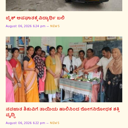
ಬೈಕ್ ಅಪಘಾತಕ್ಕೆ ವಿದ್ಯಾರ್ಥಿ ಬಲಿ
August 06, 2026 6:24 pm
NEWS
ನವಜಾತ ಶಿಶುವಿಗೆ ತಾಯಿಯ ಹಾಲಿನಿಂದ ರೋಗನಿರೋಧಕ ಶಕ್ತಿ
ವೃದ್ಧಿ
August 06, 2026 6:22 pm
NEWS