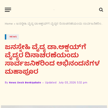
Home
»
ಜನಸ್ನೇಹಿ ವೈದ್ಯ ಡಾ.ಅಕ್ಷಯ್‌ಗೆ ವೈದ್ಯರ ದಿನಾಚರಣೆಯಂದು ಸಾರ್ವಜನಿಕರಿಂದ ಅಭಿನಂದನೆಗಳ ಮಹಾಪೂರ
NEWS
ಜನಸ್ನೇಹಿ ವೈದ್ಯ ಡಾ.ಅಕ್ಷಯ್‌ಗೆ
ವೈದ್ಯರ ದಿನಾಚರಣೆಯಂದು
ಸಾರ್ವಜನಿಕರಿಂದ ಅಭಿನಂದನೆಗಳ
ಮಹಾಪೂರ
By
News Desk Benkiyabale
Updated:
July 03, 2026 5:32 pm