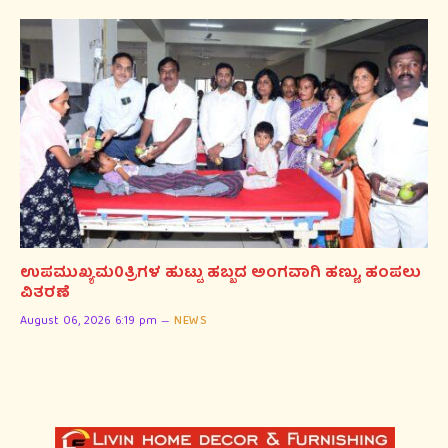
ಉಪಮುಖ್ಯಮ0ತ್ರಿಗಳ ಹುಟ್ಟು ಹಬ್ಬದ ಅಂಗವಾಗಿ ಹಣ್ಣು, ಹಂಪಲು
ವಿತರಣೆ
August 06, 2026 6:19 pm
NEWS