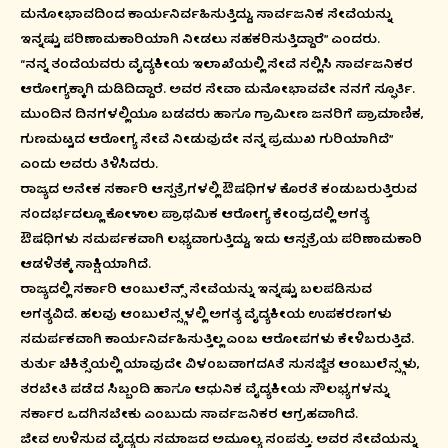
ಮನೋಭಾವದಿಂದ ಕಾರ್ಯನಿರ್ವಹಿಸುತ್ತಿದ್ದು, ಸಾರ್ವಜನಿಕ ಸೇವೆಯನ್ನು
ಇನ್ನಷ್ಟು ಪರಿಣಾಮಕಾರಿಯಾಗಿ ನೀಡಲು ಸಹಕರಿಸುತ್ತಿದ್ದಾರೆ” ಎಂದರು.
“ನನ್ನ ತಂದೆಯವರು ವೈದ್ಯಕೀಯ ಇಲಾಖೆಯಲ್ಲಿ ಸೇವೆ ಸಲ್ಲಿಸಿ ಸಾರ್ವಜನಿಕರ
ಆರೋಗ್ಯಕ್ಕಾಗಿ ದುಡಿದಿದ್ದಾರೆ. ಅವರ ಸೇವಾ ಮನೋಭಾವವೇ ನನಗೆ ಸ್ಫೂರ್ತಿ.
ಮುಂದಿನ ದಿನಗಳಲ್ಲಿಯೂ ಬಡವರು ಹಾಗೂ ಗ್ರಾಮೀಣ ಜನರಿಗೆ ಪ್ರಾಮಾಣಿಕ,
ಗುಣಮಟ್ಟದ ಆರೋಗ್ಯ ಸೇವೆ ನೀಡುವುದೇ ನನ್ನ ಪ್ರಮುಖ ಗುರಿಯಾಗಿದೆ”
ಎಂದು ಅವರು ತಿಳಿಸಿದರು.
ರಾಜ್ಯದ ಅನೇಕ ಸರ್ಕಾರಿ ಆಸ್ಪತ್ರೆಗಳಲ್ಲಿ ಔಷಧಿಗಳ ಕೊರತೆ ಕಂಡುಬರುತ್ತಿರುವ
ಸಂದರ್ಭದಲ್ಲೂ ಕೋಳಾಲ ಪ್ರಾಥಮಿಕ ಆರೋಗ್ಯ ಕೇಂದ್ರದಲ್ಲಿ ಅಗತ್ಯ
ಔಷಧಿಗಳು ಸಮರ್ಪಕವಾಗಿ ಲಭ್ಯವಾಗುತ್ತಿದ್ದು, ಇದು ಆಸ್ಪತ್ರೆಯ ಪರಿಣಾಮಕಾರಿ
ಆಡಳಿತಕ್ಕೆ ಸಾಕ್ಷಿಯಾಗಿದೆ.
ರಾಜ್ಯದಲ್ಲಿ ಸರ್ಕಾರಿ ಆಂಬುಲೆನ್ಸ್ ಸೇವೆಯನ್ನು ಇನ್ನಷ್ಟು ಬಲಪಡಿಸುವ
ಅಗತ್ಯವಿದೆ. ಹಲವು ಆಂಬುಲೆನ್ಸ್ಗಳಲ್ಲಿ ಅಗತ್ಯ ವೈದ್ಯಕೀಯ ಉಪಕರಣಗಳು
ಸಮರ್ಪಕವಾಗಿ ಕಾರ್ಯನಿರ್ವಹಿಸುತ್ತಿಲ್ಲ ಎಂಬ ಆರೋಪಗಳು ಕೇಳಿಬರುತ್ತಿವೆ.
ತುರ್ತು ಚಿಕಿತ್ಸೆಯಲ್ಲಿ ಯಾವುದೇ ವಿಳಂಬವಾಗದAತೆ ಸುಸಜ್ಜಿತ ಆಂಬುಲೆನ್ಸ್ಗಳು,
ತರಬೇತಿ ಪಡೆದ ಸಿಬ್ಬಂದಿ ಹಾಗೂ ಆಧುನಿಕ ವೈದ್ಯಕೀಯ ಸೌಲಭ್ಯಗಳನ್ನು
ಸರ್ಕಾರ ಒದಗಿಸಬೇಕು ಎಂಬುದು ಸಾರ್ವಜನಿಕರ ಆಗ್ರಹವಾಗಿದೆ.
ಜೀವ ಉಳಿಸುವ ವೈದ್ಯರು ಸಮಾಜದ ಅಮೂಲ್ಯ ಸಂಪತ್ತು. ಅವರ ಸೇವೆಯನ್ನು