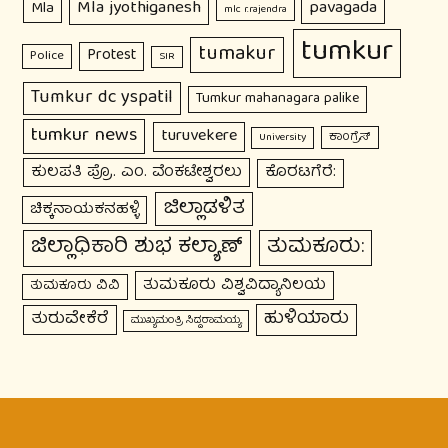
Mla jyothiganesh
pavagada
Mla
mlc r.rajendra
tumkur
tumakur
Protest
Police
SIR
Tumkur dc yspatil
Tumkur mahanagara palike
tumkur news
turuvekere
ಕಾಂಗ್ರೆಸ್
University
ಕುಲಪತಿ ಪ್ರೊ. ಎಂ. ವೆಂಕಟೇಶ್ವರಲು
ಕೊರಟಗೆರೆ:
ಜಿಲ್ಲಾಡಳಿತ
ಚಿಕ್ಕನಾಯಕನಹಳ್ಳಿ
ಜಿಲ್ಲಾಧಿಕಾರಿ ಶುಭ ಕಲ್ಯಾಣ್
ತುಮಕೂರು:
ತುಮಕೂರು ವಿಶ್ವವಿದ್ಯಾನಿಲಯ
ತುಮಕೂರು ವಿವಿ
ಹುಳಿಯಾರು
ತುರುವೇಕೆರೆ
ಮುಖ್ಯಮಂತ್ರಿ ಸಿದ್ದರಾಮಯ್ಯ