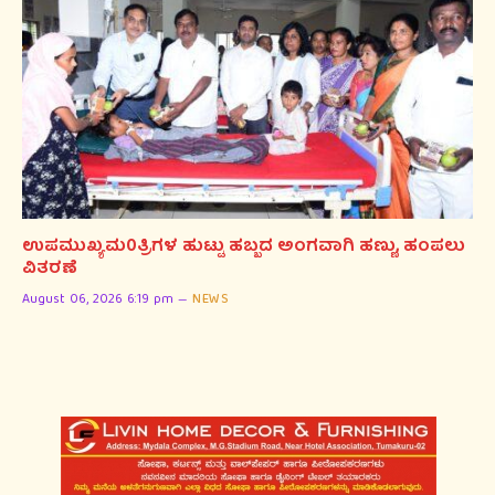
ಉಪಮುಖ್ಯಮ0ತ್ರಿಗಳ ಹುಟ್ಟು ಹಬ್ಬದ ಅಂಗವಾಗಿ ಹಣ್ಣು, ಹಂಪಲು
ವಿತರಣೆ
August 06, 2026 6:19 pm
NEWS