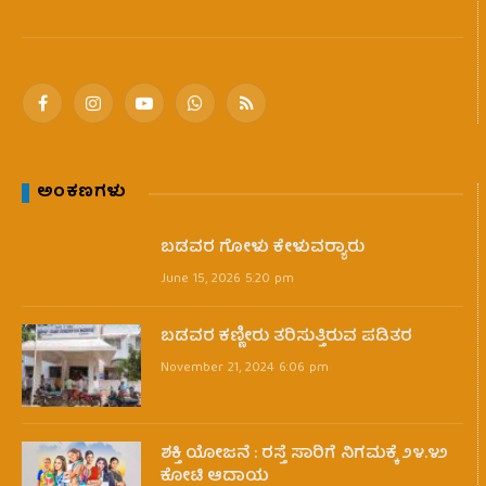
Facebook
Instagram
YouTube
WhatsApp
RSS
ಅಂಕಣಗಳು
ಬಡವರ ಗೋಳು ಕೇಳುವರ‍್ಯಾರು
June 15, 2026 5:20 pm
ಬಡವರ ಕಣ್ಣೀರು ತರಿಸುತ್ತಿರುವ ಪಡಿತರ
November 21, 2024 6:06 pm
ಶಕ್ತಿ ಯೋಜನೆ : ರಸ್ತೆ ಸಾರಿಗೆ ನಿಗಮಕ್ಕೆ ೨೪.೪೨
ಕೋಟಿ ಆದಾಯ