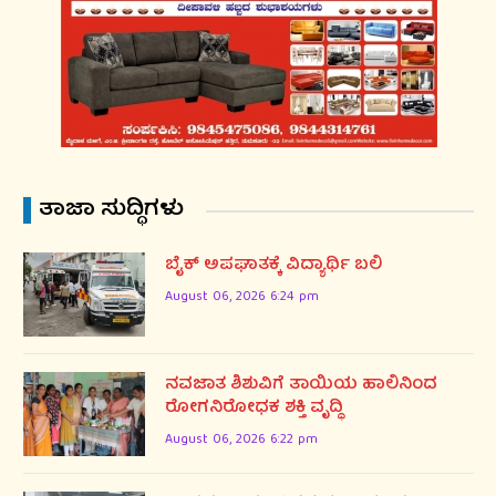
ತಾಜಾ ಸುದ್ಧಿಗಳು
ಬೈಕ್ ಅಪಘಾತಕ್ಕೆ ವಿದ್ಯಾರ್ಥಿ ಬಲಿ
August 06, 2026 6:24 pm
ನವಜಾತ ಶಿಶುವಿಗೆ ತಾಯಿಯ ಹಾಲಿನಿಂದ
ರೋಗನಿರೋಧಕ ಶಕ್ತಿ ವೃದ್ಧಿ
August 06, 2026 6:22 pm