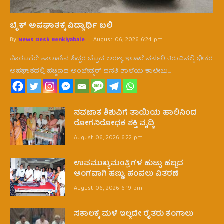
ಬೈಕ್ ಅಪಘಾತಕ್ಕೆ ವಿದ್ಯಾರ್ಥಿ ಬಲಿ
By
News Desk Benkiyabale
August 06, 2026 6:24 pm
ಕೊರಟಗೆರೆ: ತಾಲೂಕಿನ ಸಿದ್ದರ ಬೆಟ್ಟದ ಅರಣ್ಯ ಇಲಾಖೆ ನರ್ಸರಿ ತಿರುವಿನಲ್ಲಿ ಭೀಕರ
ಅಪಘಾತದಲ್ಲಿ ಪಟ್ಟಣದ ಅಂಬೇಡ್ಕರ್ ವಸತಿ ಶಾಲೆಯ ಕಾಲೇಜು…
ನವಜಾತ ಶಿಶುವಿಗೆ ತಾಯಿಯ ಹಾಲಿನಿಂದ
ರೋಗನಿರೋಧಕ ಶಕ್ತಿ ವೃದ್ಧಿ
August 06, 2026 6:22 pm
ಉಪಮುಖ್ಯಮ0ತ್ರಿಗಳ ಹುಟ್ಟು ಹಬ್ಬದ
ಅಂಗವಾಗಿ ಹಣ್ಣು, ಹಂಪಲು ವಿತರಣೆ
August 06, 2026 6:19 pm
ಸಕಾಲಕ್ಕೆ ಮಳೆ ಇಲ್ಲದೇ ರೈತರು ಕಂಗಾಲು