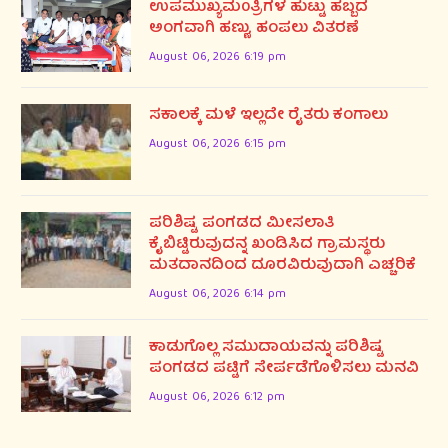
ಉಪಮುಖ್ಯಮ0ತ್ರಿಗಳ ಹುಟ್ಟು ಹಬ್ಬದ
ಅಂಗವಾಗಿ ಹಣ್ಣು, ಹಂಪಲು ವಿತರಣೆ
August 06, 2026 6:19 pm
ಸಕಾಲಕ್ಕೆ ಮಳೆ ಇಲ್ಲದೇ ರೈತರು ಕಂಗಾಲು
August 06, 2026 6:15 pm
ಪರಿಶಿಷ್ಟ ಪಂಗಡದ ಮೀಸಲಾತಿ
ಕೈಬಿಟ್ಟಿರುವುದನ್ನ ಖಂಡಿಸಿದ ಗ್ರಾಮಸ್ಥರು
ಮತದಾನದಿಂದ ದೂರವಿರುವುದಾಗಿ ಎಚ್ಚರಿಕೆ
August 06, 2026 6:14 pm
ಕಾಡುಗೊಲ್ಲ ಸಮುದಾಯವನ್ನು ಪರಿಶಿಷ್ಟ
ಪಂಗಡದ ಪಟ್ಟಿಗೆ ಸೇರ್ಪಡೆಗೊಳಿಸಲು ಮನವಿ
August 06, 2026 6:12 pm