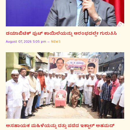
ಡಯಾಬಿಟಿಕ್ ಪುಟ್ ಕಾಯಿಲೆಯನ್ನು ಆರಂಭದಲ್ಲೇ ಗುರುತಿಸಿ
August 07, 2026 5:05 pm
NEWS
ಅಸಹಾಯಕ ಮಹಿಳೆಯನ್ನು ದತ್ತು ಪಡೆದ ಇಕ್ಬಾಲ್ ಅಹಮದ್