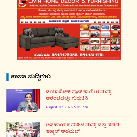
ತಾಜಾ ಸುದ್ಧಿಗಳು
ಡಯಾಬಿಟಿಕ್ ಪುಟ್ ಕಾಯಿಲೆಯನ್ನು
ಆರಂಭದಲ್ಲೇ ಗುರುತಿಸಿ
August 07, 2026 5:05 pm
ಅಸಹಾಯಕ ಮಹಿಳೆಯನ್ನು ದತ್ತು ಪಡೆದ
ಇಕ್ಬಾಲ್ ಅಹಮದ್