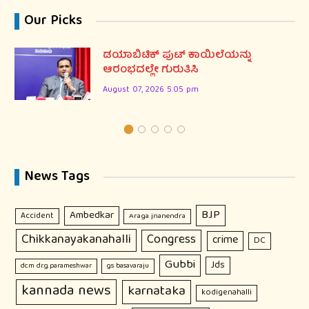
Our Picks
ಡಯಾಬಿಟಿಕ್ ಪುಟ್ ಕಾಯಿಲೆಯನ್ನು
ಆರಂಭದಲ್ಲೇ ಗುರುತಿಸಿ
August 07, 2026 5:05 pm
News Tags
BJP
Ambedkar
Accident
Araga jnanendra
Chikkanayakanahalli
Congress
crime
DC
Gubbi
Jds
dcm dr.g.parameshwar
gs basavaraju
kannada news
karnataka
kodigenahalli