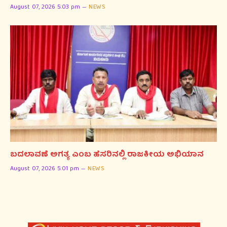
August 07, 2026 5:03 pm
NEWS
ಬದಲಾವಣೆ ಅಗತ್ಯ ಎಂಬ ಹೆಸರಿನಲ್ಲಿ ರಾಜಕೀಯ ಅಭಿಯಾನ
August 07, 2026 5:01 pm
NEWS