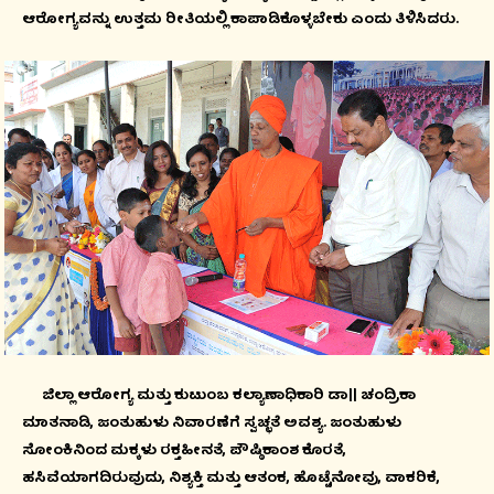
ಆರೋಗ್ಯವನ್ನು ಉತ್ತಮ ರೀತಿಯಲ್ಲಿ ಕಾಪಾಡಿಕೊಳ್ಳಬೇಕು ಎಂದು ತಿಳಿಸಿದರು.
ಜಿಲ್ಲಾ ಆರೋಗ್ಯ ಮತ್ತು ಕುಟುಂಬ ಕಲ್ಯಾಣಾಧಿಕಾರಿ ಡಾ|| ಚಂದ್ರಿಕಾ
ಮಾತನಾಡಿ, ಜಂತುಹುಳು ನಿವಾರಣೆಗೆ ಸ್ವಚ್ಛತೆ ಅವಶ್ಯ. ಜಂತುಹುಳು
ಸೋಂಕಿನಿಂದ ಮಕ್ಕಳು ರಕ್ತಹೀನತೆ, ಪೌಷ್ಠಿಕಾಂಶ ಕೊರತೆ,
ಹಸಿವೆಯಾಗದಿರುವುದು, ನಿಶ್ಯಕ್ತಿ ಮತ್ತು ಆತಂಕ, ಹೊಟ್ಟೆನೋವು, ವಾಕರಿಕೆ,