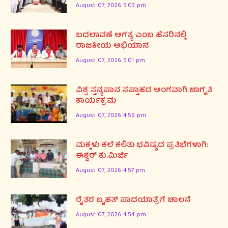
August 07, 2026 5:03 pm
ಬದಲಾವಣೆ ಅಗತ್ಯ ಎಂಬ ಹೆಸರಿನಲ್ಲಿ
ರಾಜಕೀಯ ಅಭಿಯಾನ
August 07, 2026 5:01 pm
ವಿಶ್ವ ಸ್ತನ್ಯಪಾನ ಸಪ್ತಾಹದ ಅಂಗವಾಗಿ ಜಾಗೃತಿ
ಕಾರ್ಯಕ್ರಮ
August 07, 2026 4:59 pm
ಮಕ್ಕಳು ಕಲೆ ಕಲಿತು ಭವಿಷ್ಯದ ಪ್ರತಿಭೆಗಳಾಗಿ:
ಈಶ್ವರ್ ಕು.ಮಿರ್ಜಿ
August 07, 2026 4:57 pm
ರೈತರ ಬೃಹತ್ ಪಾದಯಾತ್ರೆಗೆ ಚಾಲನೆ
August 07, 2026 4:54 pm