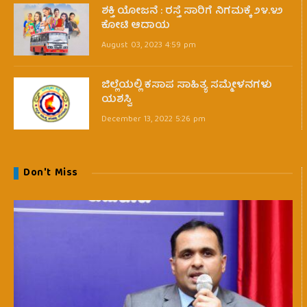
ಶಕ್ತಿ ಯೋಜನೆ : ರಸ್ತೆ ಸಾರಿಗೆ ನಿಗಮಕ್ಕೆ ೨೪.೪೨
ಕೋಟಿ ಆದಾಯ
August 03, 2023 4:59 pm
ಜಿಲ್ಲೆಯಲ್ಲಿ ಕಸಾಪ ಸಾಹಿತ್ಯ ಸಮ್ಮೇಳನಗಳು
ಯಶಸ್ವಿ
December 13, 2022 5:26 pm
Don't Miss