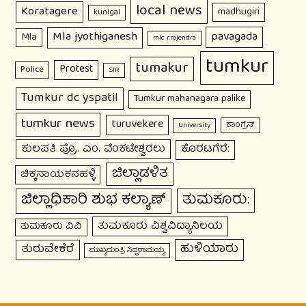
local news
Koratagere
madhugiri
kunigal
Mla jyothiganesh
pavagada
Mla
mlc r.rajendra
tumkur
tumakur
Protest
Police
SIR
Tumkur dc yspatil
Tumkur mahanagara palike
tumkur news
turuvekere
ಕಾಂಗ್ರೆಸ್
University
ಕುಲಪತಿ ಪ್ರೊ. ಎಂ. ವೆಂಕಟೇಶ್ವರಲು
ಕೊರಟಗೆರೆ:
ಜಿಲ್ಲಾಡಳಿತ
ಚಿಕ್ಕನಾಯಕನಹಳ್ಳಿ
ಜಿಲ್ಲಾಧಿಕಾರಿ ಶುಭ ಕಲ್ಯಾಣ್
ತುಮಕೂರು:
ತುಮಕೂರು ವಿಶ್ವವಿದ್ಯಾನಿಲಯ
ತುಮಕೂರು ವಿವಿ
ಹುಳಿಯಾರು
ತುರುವೇಕೆರೆ
ಮುಖ್ಯಮಂತ್ರಿ ಸಿದ್ದರಾಮಯ್ಯ