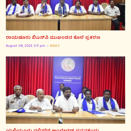
ರಾಯಚೂರು ಬಿಎಸ್‌ಪಿ ಮುಖಂಡನ ಕೊಲೆ ಪ್ರಕರಣ
August 08, 2026 5:11 pm
NEWS