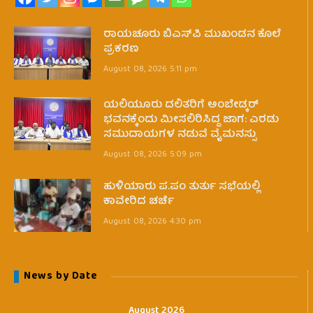
ರಾಯಚೂರು ಬಿಎಸ್‌ಪಿ ಮುಖಂಡನ ಕೊಲೆ
ಪ್ರಕರಣ
August 08, 2026 5:11 pm
ಯಲಿಯೂರು ದಲಿತರಿಗೆ ಅಂಬೇಡ್ಕರ್
ಭವನಕ್ಕೆಂದು ಮೀಸಲಿರಿಸಿದ್ದ ಜಾಗ: ಎರಡು
ಸಮುದಾಯಗಳ ನಡುವೆ ವೈಮನಸ್ಸು
August 08, 2026 5:09 pm
ಹುಳಿಯಾರು ಪ.ಪಂ ತುರ್ತು ಸಭೆಯಲ್ಲಿ
ಕಾವೇರಿದ ಚರ್ಚೆ
August 08, 2026 4:30 pm
News by Date
August 2026