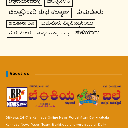
ಜಿಲ್ಲಾಡಳಿತ
ಚಿಕ್ಕನಾಯಕನಹಳ್ಳಿ
ಜಿಲ್ಲಾಧಿಕಾರಿ ಶುಭ ಕಲ್ಯಾಣ್
ತುಮಕೂರು:
ತುಮಕೂರು ವಿಶ್ವವಿದ್ಯಾನಿಲಯ
ತುಮಕೂರು ವಿವಿ
ಹುಳಿಯಾರು
ತುರುವೇಕೆರೆ
ಮುಖ್ಯಮಂತ್ರಿ ಸಿದ್ದರಾಮಯ್ಯ
About us
BBNews 24×7 is Kannada Online News Portal from Benkiyabale
Kannada News Paper Team. Benkiyabale is very popular Daily