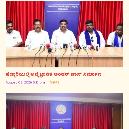
ಹೆದ್ದಾರಿಯಲ್ಲಿ ಅವೈಜ್ಞಾನಿಕ ಅಂಡರ್ ಪಾಸ್ ನಿರ್ಮಾಣ
August 08, 2026 5:13 pm
NEWS