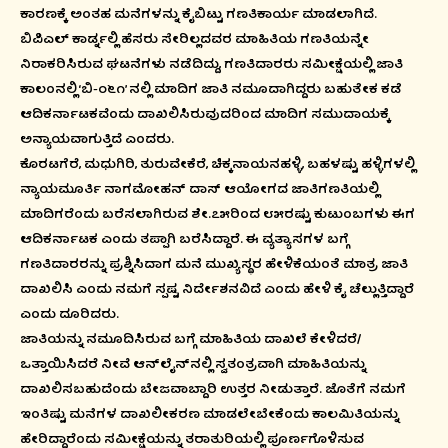
ಕಾರಣಕ್ಕೆ ಅಂತಹ ಮನೆಗಳನ್ನು ಕೈಬಿಟ್ಟು ಗಣತಿಕಾರ್ಯ ಮಾಡಲಾಗಿದೆ.
ಬಿಪಿಎಲ್ ಕಾರ್ಡ್ನಲ್ಲಿ ಹೆಸರು ಸೇರಿಲ್ಲದವರ ಮಾಹಿತಿಯ ಗಣತಿಯನ್ನೇ
ನಿರಾಕರಿಸಿರುವ ಘಟನೆಗಳು ನಡೆದಿದ್ದು, ಗಣತಿದಾರರು ಸಮೀಕ್ಷೆಯಲ್ಲಿ ಜಾತಿ
ಕಾಲಂನಲ್ಲಿ ‘ಬಿ-೦೬೧’ ನಲ್ಲಿ ಮಾದಿಗ ಜಾತಿ ನಮೂದಾಗಿದ್ದರು ಬಹುತೇಕ ಕಡೆ
ಆದಿಕರ್ನಾಟಕವೆಂದು ದಾಖಲಿಸಿರುವುದರಿಂದ ಮಾದಿಗ ಸಮುದಾಯಕ್ಕೆ
ಅನ್ಯಾಯವಾಗುತ್ತಿದೆ ಎಂದರು.
ಕೊರಟಗೆರೆ, ಮಧುಗಿರಿ, ತುರುವೇಕೆರೆ, ಚಿಕ್ಕನಾಯನಹಳ್ಳಿ, ಬಹಳಷ್ಟು ಹಳ್ಳಿಗಳಲ್ಲಿ
ನ್ಯಾಯಮೂರ್ತಿ ನಾಗಮೋಹನ್ ದಾಸ್ ಆಯೋಗದ ಜಾತಿಗಣತಿಯಲ್ಲಿ
ಮಾದಿಗರೆಂದು ಬರೆಸಲಾಗಿರುವ ಶೇ.೭೫ರಿಂದ ೮೫ರಷ್ಟು ಕುಟುಂಬಗಳು ಈಗ
ಆದಿಕರ್ನಾಟಕ ಎಂದು ತಪ್ಪಾಗಿ ಬರೆಸಿದ್ದಾರೆ. ಈ ವ್ಯತ್ಯಾಸಗಳ ಬಗ್ಗೆ
ಗಣತಿದಾರರನ್ನು ಪ್ರಶ್ನಿಸಿದಾಗ ಮನೆ ಮುಖ್ಯಸ್ಥರ ಹೇಳಿಕೆಯಂತೆ ಮಾತ್ರ ಜಾತಿ
ದಾಖಲಿಸಿ ಎಂದು ನಮಗೆ ಸ್ಪಷ್ಟ ನಿರ್ದೇಶನವಿದೆ ಎಂದು ಹೇಳಿ ಕೈ ಚೆಲ್ಲುತ್ತಿದ್ದಾರೆ
ಎಂದು ದೂರಿದರು.
ಜಾತಿಯನ್ನು ನಮೂದಿಸಿರುವ ಬಗ್ಗೆ ಮಾಹಿತಿಯ ದಾಖಲೆ ಕೇಳಿದರೆ/
ಒತ್ತಾಯಿಸಿದರೆ ನೀವೆ ಆನ್‌ಲೈನ್‌ನಲ್ಲಿ ಸ್ವತಂತ್ರವಾಗಿ ಮಾಹಿತಿಯನ್ನು
ದಾಖಲಿಸಬಹುದೆಂದು ಬೇಜವಾಬ್ದಾರಿ ಉತ್ತರ ನೀಡುತ್ತಾರೆ. ಜೊತೆಗೆ ನಮಗೆ
ಇಂತಿಷ್ಟು ಮನೆಗಳ ದಾಖಲೀಕರಣ ಮಾಡಲೇಬೇಕೆಂದು ಕಾಲಮಿತಿಯನ್ನು
ಹೇರಿದ್ದಾರೆಂದು ಸಮೀಕ್ಷೆಯನ್ನು ತರಾತುರಿಯಲ್ಲಿ ಪೂರ್ಣಗೊಳಿಸುವ