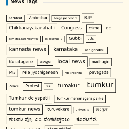
News Tags
BJP
Ambedkar
Accident
Araga jnanendra
Chikkanayakanahalli
Congress
crime
DC
Gubbi
Jds
dcm dr.g.parameshwar
gs basavaraju
kannada news
karnataka
kodigenahalli
local news
Koratagere
madhugiri
kunigal
Mla jyothiganesh
pavagada
Mla
mlc r.rajendra
tumkur
tumakur
Protest
Police
SIR
Tumkur dc yspatil
Tumkur mahanagara palike
tumkur news
turuvekere
ಕಾಂಗ್ರೆಸ್
University
ಕುಲಪತಿ ಪ್ರೊ. ಎಂ. ವೆಂಕಟೇಶ್ವರಲು
ಕೊರಟಗೆರೆ: