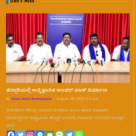
Don't Miss
ಹೆದ್ದಾರಿಯಲ್ಲಿ ಅವೈಜ್ಞಾನಿಕ ಅಂಡರ್ ಪಾಸ್ ನಿರ್ಮಾಣ
By
News Desk Benkiyabale
August 08, 2026 5:13 pm
ತುಮಕೂರು: ಕೇಂದ್ರ ಸರಕಾರ ಸುಮಾರು ೩೦೦೦ ಕೋಟಿ ರೂಖರ್ಚು
ಮಾಡುತ್ತಿರುವ ರಾಷ್ಟಿçÃಯ ಹೆದ್ದಾರಿ ೨೦೬ರಲ್ಲಿ ತಿಪಟೂರು ಸಮೀಪದ ಅಯ್ಯನ
ಭಾವಿ…