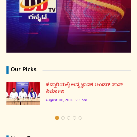
Our Picks
ಹೆದ್ದಾರಿಯಲ್ಲಿ ಅವೈಜ್ಞಾನಿಕ ಅಂಡರ್ ಪಾಸ್
ನಿರ್ಮಾಣ
August 08, 2026 5:13 pm