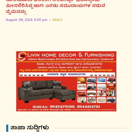
ಯಲಿಯೂರು ದಲಿತರಿಗೆ ಅಂಬೇಡ್ಕರ್ ಭವನಕ್ಕೆಂದು
ಮೀಸಲಿರಿಸಿದ್ದ ಜಾಗ: ಎರಡು ಸಮುದಾಯಗಳ ನಡುವೆ
ವೈಮನಸ್ಸು
August 08, 2026 5:09 pm
NEWS
ತಾಜಾ ಸುದ್ಧಿಗಳು