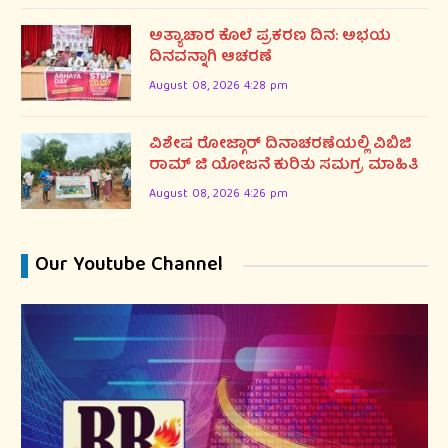
ಅತ್ಯಾಚಾರ ಕೊಲೆ ಪ್ರಕರಣ ದಿನ: ಅಭಯ
ದಿನವನ್ನಾಗಿ ಆಚರಣೆ
August 08, 2026 4:28 pm
ವಿಶೇಷ ರೋಜ್ಗಾರ್ ದಿನಾಚರಣೆಯಲ್ಲಿ ವಿಬಿಜಿ
ರಾಮ್ ಜಿ ಯೋಜನೆ ಕುರಿತು ಸಮಗ್ರ ಮಾಹಿತಿ
August 08, 2026 4:26 pm
Our Youtube Channel