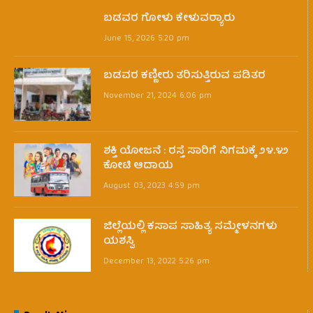
ಬಡವರ ಗೋಳು ಕೇಳುವರ‍್ಯಾರು
June 15, 2026 5:20 pm
ಬಡವರ ಕಣ್ಣೀರು ತರಿಸುತ್ತಿರುವ ಪಡಿತರ
November 21, 2024 6:06 pm
ಶಕ್ತಿ ಯೋಜನೆ : ರಸ್ತೆ ಸಾರಿಗೆ ನಿಗಮಕ್ಕೆ ೨೪.೪೨
ಕೋಟಿ ಆದಾಯ
August 03, 2023 4:59 pm
ಜಿಲ್ಲೆಯಲ್ಲಿ ಕಸಾಪ ಸಾಹಿತ್ಯ ಸಮ್ಮೇಳನಗಳು
ಯಶಸ್ವಿ
December 13, 2022 5:26 pm