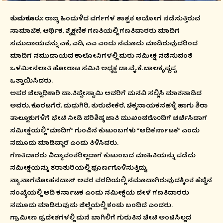
ತುಮಕೂರು:
ರಾಜ್ಯ ಹಿಂದುಳಿದ ವರ್ಗಗಳ ಶಾಶ್ವತ ಆಯೋಗ ನಡೆಸುತ್ತಿರುವ
ಸಾಮಾಜಿಕ, ಆರ್ಥಿಕ, ಶೈಕ್ಷಣಿಕ ಗಣತಿಯಲ್ಲಿ ಗಣತಿದಾರರು ಮಾದಿಗ
ಸಮುದಾಯವನ್ನು ಎಕೆ, ಎಡಿ, ಎಎ ಎಂದು ನಮೂದು ಮಾಡಿರುವುದರಿಂದ
ಮಾದಿಗ ಸಮುದಾಯದ ಕಾಲೋನಿಗಳಲ್ಲಿ ಮರು ಸಮೀಕ್ಷೆ ನಡೆಸುವಂತೆ
ಒಳಮೀಸಲಾತಿ ಹೋರಾಟ ಸಮಿತಿ ಅಧ್ಯಕ್ಷ ಡಾ.ವೈ.ಕೆ.ಬಾಲಕೃಷ್ಣಪ್ಪ
ಒತ್ತಾಯಿಸಿದರು.
ಅಪರ ಜಿಲ್ಲಾಧಿಕಾರಿ ಡಾ.ತಿಪ್ಪೇಸ್ವಾಮಿ ಅವರಿಗೆ ಮನವಿ ಸಲ್ಲಿಸಿ ಮಾತನಾಡಿದ
ಅವರು, ಕೊರಟಗೆರೆ, ಮಧುಗಿರಿ, ತುರುವೇಕೆರೆ, ಚಿಕ್ಕನಾಯಕನಹಳ್ಳಿ ಹಾಗು ಶಿರಾ
ತಾಲ್ಲೂಕುಗಳಿಗೆ ಭೇಟಿ ನೀಡಿ ಪರಿಶಿಷ್ಠ ಜಾತಿ ಮುಖಂಡರೊ0ದಿಗೆ ಚರ್ಚಿಸಿದಾಗ
ಸಮೀಕ್ಷೆಯಲ್ಲಿ “ಮಾದಿಗ” ಗುಂಪಿನ ಕುಟುಂಬಗಳು “ಆದಿಕರ್ನಾಟಕ” ಎಂದು
ನಮೂದು ಮಾಡಿದ್ದಾರೆ ಎಂದು ತಿಳಿಸಿದರು.
ಗಣತಿದಾರರು ವಿದ್ಯಾವಂತರಿಲ್ಲದಾಗ ಕುಟುಂಬದ ಮಾಹಿತಿಯನ್ನು ಪಡೆದು
ಸಮೀಕ್ಷೆಯನ್ನು ತರಾತುರಿಯಲ್ಲಿ ಪೂರ್ಣಗೊಳಿಸುತ್ತಿದ್ದು,
ನ್ಯಾ.ನಾಗಮೋಹನದಾಸ್ ಅವರ ವರದಿಯಲ್ಲಿ ನಮೂದಾಗಿರುವುದಕ್ಕಿಂತ ಹೆಚ್ಚಿನ
ಸಂಖ್ಯೆಯಲ್ಲಿ ಆದಿ ಕರ್ನಾಟಕ ಎಂದು ಸಮೀಕ್ಷೆಯ ವೇಳೆ ಗಣತಿದಾರರು
ನಮೂದು ಮಾಡಿರುವುದು ಜಿಲ್ಲೆಯಲ್ಲಿ ಕಂಡು ಬಂದಿದೆ ಎಂದರು.
ಗ್ರಾಮೀಣ ಪ್ರದೇಶಗಳಲ್ಲಿ ಮನೆ ಬಾಗಿಲಿಗೆ ಗುರುತಿನ ಚೀಟಿ ಅಂಟಿಸಿಲ್ಲದ