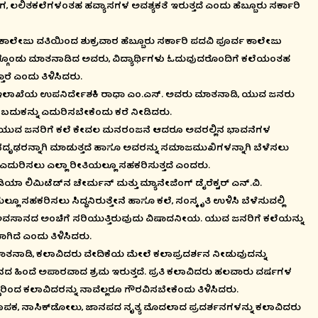
, ಲಲಿತಕಲೆಗಳಂತಹ ಹವ್ಯಾಸಗಳ ಅವಶ್ಯಕತೆ ಇರುತ್ತದೆ ಎಂದು ಹೆಬ್ಬೂರು ಸರ್ಕಾರಿ
್ವ ಕಾಲೇಜು ವತಿಯಿಂದ ಶುಕ್ರವಾರ ಹೆಬ್ಬೂರು ಸರ್ಕಾರಿ ಪದವಿ ಪೂರ್ವ ಕಾಲೇಜು
್ಗೊಂಡು ಮಾತನಾಡಿದ ಅವರು, ವಿದ್ಯಾರ್ಥಿಗಳು ಓದುವುದರೊಂದಿಗೆ ಕಲೆಯಂತಹ
ಾರೆ ಎಂದು ತಿಳಿಸಿದರು.
ರ್ವ) ಇಲಾಖೆಯ ಉಪನಿರ್ದೇಶಕಿ ರಾಧಾ ಎಂ.ಎಸ್. ಅವರು ಮಾತನಾಡಿ, ಯುವ ಜನರು
 ಬದುಕನ್ನು ಎದುರಿಸಬೇಕೆಂದು ಕರೆ ನೀಡಿದರು.
ಪ ಮಾತನಾಡಿ, ಯುವ ಜನರಿಗೆ ಕಲೆ ಕೇವಲ ಮನರಂಜನೆ ಆದರೂ ಅವರಲ್ಲಿನ ಭಾವನೆಗಳ
 ಸದೃಢರನ್ನಾಗಿ ಮಾಡುತ್ತದೆ ಹಾಗೂ ಅವರನ್ನು ಸಮಾಜಮುಖಿಗಳನ್ನಾಗಿ ಬೆಳೆಸಲು
ಗಿ ಎದುರಿಸಲು ಎಲ್ಲಾ ರೀತಿಯಲ್ಲೂ ಸಹಕರಿಸುತ್ತದೆ ಎಂದರು.
ಂಡಿಯಾ ಲಿಮಿಟೆಡ್‌ನ ಚೇರ್ಮನ್ ಮತ್ತು ಮ್ಯಾನೇಜಿಂಗ್ ಡೈರೆಕ್ಟರ್ ಎನ್.ವಿ.
ೂ ಸಹಕರಿಸಲು ಸಿದ್ಧನಿರುತ್ತೇನೆ ಹಾಗೂ ಕಲೆ, ಸಂಸ್ಕೃತಿ ಉಳಿಸಿ ಬೆಳೆಸುವಲ್ಲಿ
ಗಳು ಅವಸಾನದ ಅಂಚಿಗೆ ಸರಿಯುತ್ತಿರುವುದು ವಿಷಾದನೀಯ. ಯುವ ಜನರಿಗೆ ಕಲೆಯನ್ನು
ಾಗಿದೆ ಎಂದು ತಿಳಿಸಿದರು.
್ ಮಾತನಾಡಿ, ಕಲಾವಿದರು ವೇದಿಕೆಯ ಮೇಲೆ ಕಲಾಪ್ರದರ್ಶನ ನೀಡುವುದನ್ನು
್ಶನದ ಹಿಂದೆ ಅಪಾರವಾದ ಶ್ರಮ ಇರುತ್ತದೆ. ಪ್ರತಿ ಕಲಾವಿದರು ಹಲವಾರು ವರ್ಷಗಳ
ಆದ್ದರಿಂದ ಕಲಾವಿದರನ್ನು ನಾವೆಲ್ಲರೂ ಗೌರವಿಸಬೇಕೆಂದು ತಿಳಿಸಿದರು.
ರೂಪಕ, ನಾಸಿಕ್‌ಡೋಲು, ಜಾನಪದ ನೃತ್ಯ ಮೊದಲಾದ ಪ್ರದರ್ಶನಗಳನ್ನು ಕಲಾವಿದರು