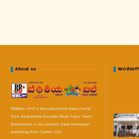
About us
ಅಂಕಣಗ
BBNews 24×7 is Kannada Online News Portal
from Benkiyabale Kannada News Paper Team.
Benkiyabale is very popular Daily Newspaper
publishing from Tumkur City.