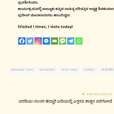
ಪ್ರದರ್ಶಿಸಿದರು.
ಕಾರ್ಯಕ್ರಮದಲ್ಲಿ ತಾಲ್ಲೂಕು ಕನ್ನಡ ಸಾಹಿತ್ಯ ಪರಿಷತ್ತಿನ ಅಧ್ಯಕ್ಷ ಶಿವಕುಮಾ
ಪ್ರದೀಪ್ ಮೊದಲಾದವರು ಹಾಜರಿದ್ದರು.
(Visited 1 times, 1 visits today)
kannada news
karnataka
local news
tumkur
ತುಮಕೂರ
PREVIOUS ARTICLE
ವರದಿಯ ನಂತರ ಹೆದ್ದಾರಿ ಬದಿಯಲ್ಲಿ ಎತ್ತರದ ಶಾಶ್ವತ ತಡೆಗೋಡೆ