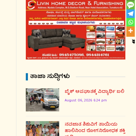
ತಾಜಾ ಸುದ್ಧಿಗಳು
ಬೈಕ್ ಅಪಘಾತಕ್ಕೆ ವಿದ್ಯಾರ್ಥಿ ಬಲಿ
August 06, 2026 6:24 pm
ನವಜಾತ ಶಿಶುವಿಗೆ ತಾಯಿಯ
ಹಾಲಿನಿಂದ ರೋಗನಿರೋಧಕ ಶಕ್ತಿ