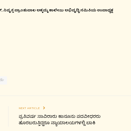
ರ್, ನಿವೃತ್ತ ಪ್ರಾಂಶುಪಾಲ ಅಕ್ಕಮ್ಮ, ಕಾಲೇಜು ಅಭಿವೃದ್ಧಿ ಸಮಿತಿಯ ಉಪಾಧ್ಯಕ್ಷ
ು:
NEXT ARTICLE
ಪ್ರತಿವರ್ಷ ಸಾವಿರಾರು ಕಾನೂನು ಪದವೀಧರರು
ಹೊರಬರುತ್ತಿದ್ದರೂ ನ್ಯಾಯಾಲಯಗಳಲ್ಲಿ ಬಾಕಿ