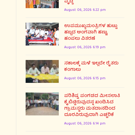
ವೃದ್ಧಿ
August 06, 2026 6:22 pm
ಉಪಮುಖ್ಯಮ0ತ್ರಿಗಳ ಹುಟ್ಟು
ಹಬ್ಬದ ಅಂಗವಾಗಿ ಹಣ್ಣು,
ಹಂಪಲು ವಿತರಣೆ
August 06, 2026 6:19 pm
ಸಕಾಲಕ್ಕೆ ಮಳೆ ಇಲ್ಲದೇ ರೈತರು
ಕಂಗಾಲು
August 06, 2026 6:15 pm
ಪರಿಶಿಷ್ಟ ಪಂಗಡದ ಮೀಸಲಾತಿ
ಕೈಬಿಟ್ಟಿರುವುದನ್ನ ಖಂಡಿಸಿದ
ಗ್ರಾಮಸ್ಥರು ಮತದಾನದಿಂದ
ದೂರವಿರುವುದಾಗಿ ಎಚ್ಚರಿಕೆ
August 06, 2026 6:14 pm