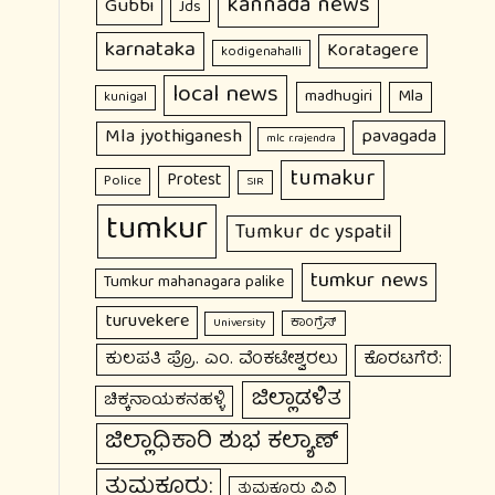
kannada news
Gubbi
Jds
karnataka
Koratagere
kodigenahalli
local news
Mla
madhugiri
kunigal
Mla jyothiganesh
pavagada
mlc r.rajendra
tumakur
Protest
Police
SIR
tumkur
Tumkur dc yspatil
tumkur news
Tumkur mahanagara palike
turuvekere
ಕಾಂಗ್ರೆಸ್
University
ಕುಲಪತಿ ಪ್ರೊ. ಎಂ. ವೆಂಕಟೇಶ್ವರಲು
ಕೊರಟಗೆರೆ:
ಜಿಲ್ಲಾಡಳಿತ
ಚಿಕ್ಕನಾಯಕನಹಳ್ಳಿ
ಜಿಲ್ಲಾಧಿಕಾರಿ ಶುಭ ಕಲ್ಯಾಣ್
ತುಮಕೂರು:
ತುಮಕೂರು ವಿವಿ