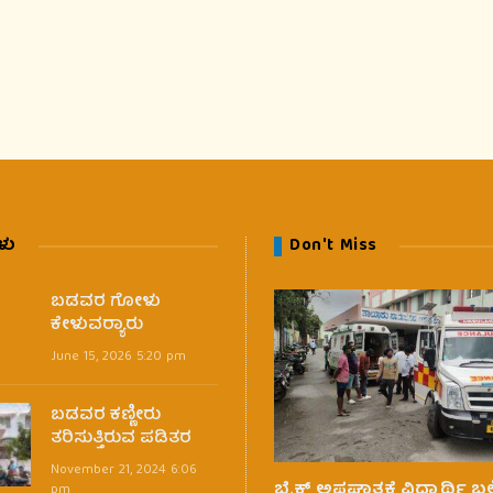
ಳು
Don't Miss
ಬಡವರ ಗೋಳು
ಕೇಳುವರ‍್ಯಾರು
June 15, 2026 5:20 pm
ಬಡವರ ಕಣ್ಣೀರು
ತರಿಸುತ್ತಿರುವ ಪಡಿತರ
November 21, 2024 6:06
ಬೈಕ್ ಅಪಘಾತಕ್ಕೆ ವಿದ್ಯಾರ್ಥಿ ಬಲ
pm