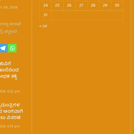
24
25
26
27
28
29
30
t 06, 2026
31
 ಅರಣ್ಯ ಇಲಾಖೆ
« Jul
್ಲಿ ಪಟ್ಟಣದ
…
ುವಿಗೆ
ಾಲಿನಿಂದ
ಕ ಶಕ್ತಿ
2026 6:22 pm
ಮ0ತ್ರಿಗಳ
್ಬದ ಅಂಗವಾಗಿ
ಪಲು ವಿತರಣೆ
2026 6:19 pm