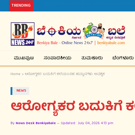
ನವಜಾತ ಶಿಶುವಿಗೆ ತಾಯಿಯ ಹಾಲಿನಿಂದ ರೋಗನಿರೋಧಕ ಶಕ
TRENDING
ಮುಖಪುಟ
ಸಂಪಾದಕೀಯ
ತುಮಕೂರು
ಬೆಂಗಳೂರು
Home
»
ಆರೋಗ್ಯಕರ ಬದುಕಿಗೆ ಕಲೆಯಂತಹ ಹವ್ಯಾಸಗಳು ಅವಶ್ಯಕ
NEWS
ಆರೋಗ್ಯಕರ ಬದುಕಿಗೆ 
By
News Desk Benkiyabale
Updated:
July 04, 2026 4:13 pm