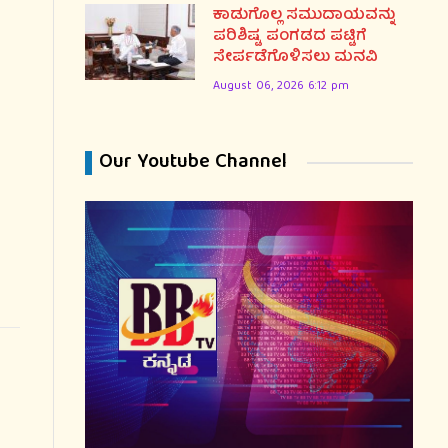
ಕಾಡುಗೊಲ್ಲ ಸಮುದಾಯವನ್ನು
ಪರಿಶಿಷ್ಟ ಪಂಗಡದ ಪಟ್ಟಿಗೆ
ಸೇರ್ಪಡೆಗೊಳಿಸಲು ಮನವಿ
August 06, 2026 6:12 pm
Our Youtube Channel