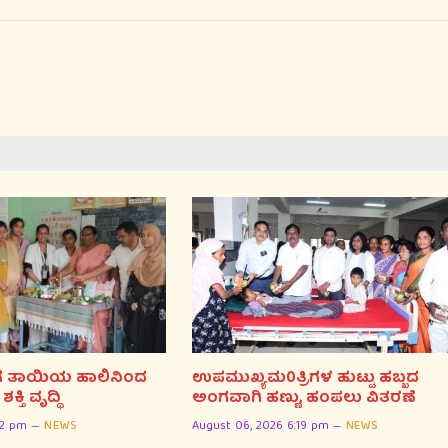
ಪರಿಶಿಷ್ಟ ಪಂಗಡದ ಮೀ
ಕೈಬಿಟ್ಟಿರುವುದನ್ನ ಖಂಡಿಸ
ಗ್ರಾಮಸ್ಥರು ಮತದಾನದ
ದೂರವಿರುವುದಾಗಿ ಎಚ್ಚರಿ
August 06, 2026 6:14 pm
ಗೆ ತಾಯಿಯ ಹಾಲಿನಿಂದ
ಉಪಮುಖ್ಯಮ0ತ್ರಿಗಳ ಹುಟ್ಟು ಹಬ್ಬದ
ಿ ವೃದ್ಧಿ
ಅಂಗವಾಗಿ ಹಣ್ಣು, ಹಂಪಲು ವಿತರಣೆ
22 pm
NEWS
August 06, 2026 6:19 pm
NEWS