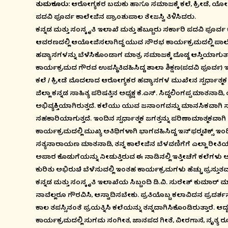
ತುಮಕೂರು:
ಆರೋಗ್ಯಕರ ಬದುಕು ಹಾಗೂ ಸಮಾಜಕ್ಕೆ ಕಲೆ, ಕ್ರೀಡೆ, ಯೋಗ
ಪದವಿ ಪೂರ್ವ ಕಾಲೇಜಿನ ಪ್ರಾಂಶುಪಾಲ ತೇಜಸ್ವಿ ತಿಳಿಸಿದರು.
ಕನ್ನಡ ಮತ್ತು ಸಂಸ್ಕೃತಿ ಇಲಾಖೆ ಮತ್ತು ಹೆಬ್ಬೂರು ಸರ್ಕಾರಿ ಪದವಿ ಪೂರ
ಆವರಣದಲ್ಲಿ ಆಯೋಜಿಸಲಾಗಿದ್ದ ಯುವ ಸೌರಭ ಕಾರ್ಯಕ್ರಮದಲ್ಲಿ ಪಾಲ
ಹವ್ಯಾಸಗಳನ್ನು ಬೆಳೆಸಿಕೊಂಡಾಗ ಮಾತ್ರ ಸಮಾಜಕ್ಕೆ ದೊಡ್ಡ ಆಸ್ತಿಯಾಗುತ್ತ
ಕಾರ್ಯಕ್ರಮದ ಗೌರವ ಉಪಸ್ಥಿತಿವಹಿಸಿದ್ದ ಶಾಲಾ ಶಿಕ್ಷಣ(ಪದವಿ ಪೂ
ಕಲೆ / ಕ್ರೀಡೆ ಮೊದಲಾದ ಆರೋಗ್ಯಕರ ಹವ್ಯಾಸಗಳ ಮುಖೇನ ಸ್ಪರ್ಧಾತ್ಮಕ
ಜಿಲ್ಲಾ ಕನ್ನಡ ಸಾಹಿತ್ಯ ಪರಿಷತ್ತಿನ ಅಧ್ಯಕ್ಷ ಕೆ.ಎಸ್. ಸಿದ್ಧಲಿಂಗಪ್
ಅಭಿವ್ಯಕ್ತಿಯಾಗಿರುತ್ತದೆ. ಕಲೆಯು ಯುವ ಜನಾಂಗವನ್ನು ಮಾನಸಿಕವಾಗಿ
ಸಹಕಾರಿಯಾಗುತ್ತದೆ. ಇಂದಿನ ಸ್ಪರ್ಧಾತ್ಮಕ ಜಗತ್ತನ್ನು ಪರಿಣಾಮಾತ್ಮಕವಾ
ಕಾರ್ಯಕ್ರಮದಲ್ಲಿ ಮುಖ್ಯ ಅತಿಥಿಗಳಾಗಿ ಭಾಗವಹಿಸಿದ್ದ ಇನ್‌ಫರ‍್ಮಟಿಕ್ಸ್ ಇ
ಸತ್ಯನಾರಾಯಣ ಮಾತನಾಡಿ, ತನ್ನ ಕಾಲೇಜಿನ ಬೆಳವಣಿಗೆಗೆ ಎಲ್ಲಾ ರೀತಿಯಲ್ಲ
ಅಪಾರ ಕೊಡುಗೆಯನ್ನು ನೀಡುತ್ತಿರುವ ಈ ನಾಡಿನಲ್ಲಿ ಇತ್ತೀಚೆಗೆ ಕಲೆ
ಕುರಿತು ಅಭಿರುಚಿ ಬೆಳೆಸುವಲ್ಲಿ ಇಂತಹ ಕಾರ್ಯಕ್ರಮಗಳು ಹೆಚ್ಚು ಪ್ರಸ್ತುತವ
ಕನ್ನಡ ಮತ್ತು ಸಂಸ್ಕೃತಿ ಇಲಾಖೆಯ ಸಿಬ್ಬಂದಿ ಡಿ.ವಿ. ಸುರೇಶ್ ಕುಮಾರ
ನಾವೆಲ್ಲರೂ ಗೌರವಿಸಿ, ಆಸ್ವಾದಿಸಬೇಕು. ಪ್ರತಿಯೊಬ್ಬ ಕಲಾವಿದನ ಪ್ರದರ
ಕಾಲ ತಪಸ್ಸಿನಂತೆ ಪ್ರಯತ್ನಿಸಿ ಕಲೆಯನ್ನು ತನ್ನದಾಗಿಸಿಕೊಂಡಿರುತ್ತಾರೆ. 
ಕಾರ್ಯಕ್ರಮದಲ್ಲಿ ಸುಗಮ ಸಂಗೀತ, ಜಾನಪದ ಗೀತೆ, ವೀರಗಾಸೆ, ನೃತ್ಯ 