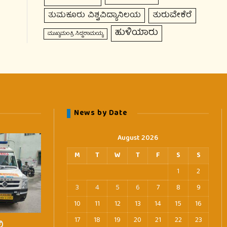
ತುರುವೇಕೆರೆ
ತುಮಕೂರು ವಿಶ್ವವಿದ್ಯಾನಿಲಯ
ಹುಳಿಯಾರು
ಮುಖ್ಯಮಂತ್ರಿ ಸಿದ್ದರಾಮಯ್ಯ
News by Date
August 2026
M
T
W
T
F
S
S
1
2
3
4
5
6
7
8
9
10
11
12
13
14
15
16
17
18
19
20
21
22
23
ಿ