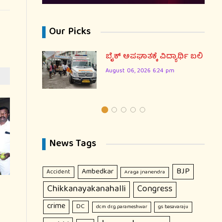
Our Picks
ಸಲಾತಿ
ಬೈಕ್ ಅಪಘಾತಕ್ಕೆ ವಿದ್ಯಾರ್ಥಿ ಬಲಿ
ಿದ
August 06, 2026 6:24 pm
ಿಂದ
ಕೆ
News Tags
BJP
Ambedkar
Accident
Araga jnanendra
Chikkanayakanahalli
Congress
crime
DC
dcm dr.g.parameshwar
gs basavaraju