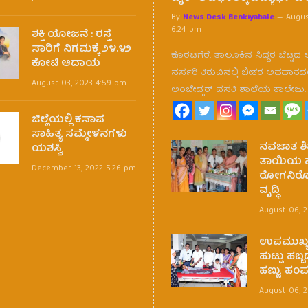
By
News Desk Benkiyabale
Augus
6:24 pm
ಶಕ್ತಿ ಯೋಜನೆ : ರಸ್ತೆ
ಸಾರಿಗೆ ನಿಗಮಕ್ಕೆ ೨೪.೪೨
ಕೊರಟಗೆರೆ: ತಾಲೂಕಿನ ಸಿದ್ದರ ಬೆಟ್ಟದ
ಕೋಟಿ ಆದಾಯ
ನರ್ಸರಿ ತಿರುವಿನಲ್ಲಿ ಭೀಕರ ಅಪಘಾತದಲ
August 03, 2023 4:59 pm
ಅಂಬೇಡ್ಕರ್ ವಸತಿ ಶಾಲೆಯ ಕಾಲೇಜು
ಜಿಲ್ಲೆಯಲ್ಲಿ ಕಸಾಪ
ಸಾಹಿತ್ಯ ಸಮ್ಮೇಳನಗಳು
ನವಜಾತ ಶಿಶ
ಯಶಸ್ವಿ
ತಾಯಿಯ ಹ
December 13, 2022 5:26 pm
ರೋಗನಿರೋಧ
ವೃದ್ಧಿ
August 06, 
ಉಪಮುಖ್ಯ
ಹುಟ್ಟು ಹಬ
ಹಣ್ಣು, ಹಂ
August 06, 