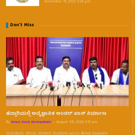
December 13, 2022 5:26 pm
Don't Miss
ಹೆದ್ದಾರಿಯಲ್ಲಿ ಅವೈಜ್ಞಾನಿಕ ಅಂಡರ್ ಪಾಸ್ ನಿರ್ಮಾಣ
By
News Desk Benkiyabale
August 08, 2026 5:13 pm
ತುಮಕೂರು: ಕೇಂದ್ರ ಸರಕಾರ ಸುಮಾರು ೩೦೦೦ ಕೋಟಿ ರೂಖರ್ಚು