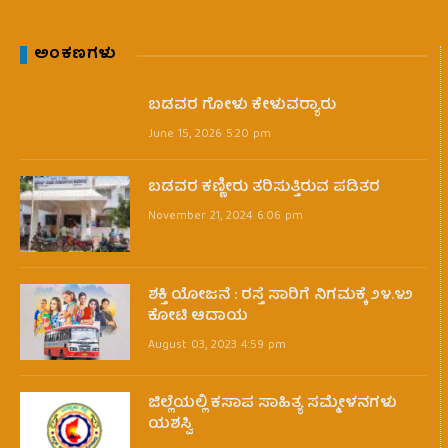
ಅಂಕಣಗಳು
ಬಡವರ ಗೋಳು ಕೇಳುವರ‍್ಯಾರು
June 15, 2026 5:20 pm
ಬಡವರ ಕಣ್ಣೀರು ತರಿಸುತ್ತಿರುವ ಪಡಿತರ
November 21, 2024 6:06 pm
ಶಕ್ತಿ ಯೋಜನೆ : ರಸ್ತೆ ಸಾರಿಗೆ ನಿಗಮಕ್ಕೆ ೨೪.೪೨
ಕೋಟಿ ಆದಾಯ
August 03, 2023 4:59 pm
ಜಿಲ್ಲೆಯಲ್ಲಿ ಕಸಾಪ ಸಾಹಿತ್ಯ ಸಮ್ಮೇಳನಗಳು
ಯಶಸ್ವಿ