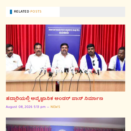
RELATED
POSTS
ಹೆದ್ದಾರಿಯಲ್ಲಿ ಅವೈಜ್ಞಾನಿಕ ಅಂಡರ್ ಪಾಸ್ ನಿರ್ಮಾಣ
August 08, 2026 5:13 pm
NEWS