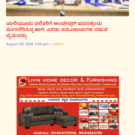
ಯಲಿಯೂರು ದಲಿತರಿಗೆ ಅಂಬೇಡ್ಕರ್ ಭವನಕ್ಕೆಂದು
ಮೀಸಲಿರಿಸಿದ್ದ ಜಾಗ: ಎರಡು ಸಮುದಾಯಗಳ ನಡುವೆ
ವೈಮನಸ್ಸು
August 08, 2026 5:09 pm
NEWS