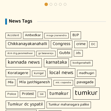
News Tags
BJP
Ambedkar
Accident
Araga jnanendra
Chikkanayakanahalli
Congress
crime
DC
Gubbi
Jds
dcm dr.g.parameshwar
gs basavaraju
kannada news
karnataka
kodigenahalli
local news
Koratagere
madhugiri
kunigal
Mla jyothiganesh
pavagada
Mla
mlc r.rajendra
tumkur
tumakur
Protest
Police
SIR
Tumkur dc yspatil
Tumkur mahanagara palike