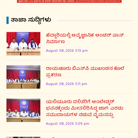
ತಾಜಾ ಸುದ್ಧಿಗಳು
ಹೆದ್ದಾರಿಯಲ್ಲಿ ಅವೈಜ್ಞಾನಿಕ ಅಂಡರ್ ಪಾಸ್
ನಿರ್ಮಾಣ
August 08, 2026 5:13 pm
ರಾಯಚೂರು ಬಿಎಸ್‌ಪಿ ಮುಖಂಡನ ಕೊಲೆ
ಪ್ರಕರಣ
August 08, 2026 5:11 pm
ಯಲಿಯೂರು ದಲಿತರಿಗೆ ಅಂಬೇಡ್ಕರ್
ಭವನಕ್ಕೆಂದು ಮೀಸಲಿರಿಸಿದ್ದ ಜಾಗ: ಎರಡು
ಸಮುದಾಯಗಳ ನಡುವೆ ವೈಮನಸ್ಸು
August 08, 2026 5:09 pm