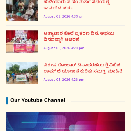
ಹುಳಿಯಾರು ಪ.ಪಂ ತುರ್ತು ಸಭೆಯಲ್ಲಿ
ಕಾವೇರಿದ ಚರ್ಚೆ
August 08, 2026 4:30 pm
ಅತ್ಯಾಚಾರ ಕೊಲೆ ಪ್ರಕರಣ ದಿನ: ಅಭಯ
ದಿನವನ್ನಾಗಿ ಆಚರಣೆ
August 08, 2026 4:28 pm
ವಿಶೇಷ ರೋಜ್ಗಾರ್ ದಿನಾಚರಣೆಯಲ್ಲಿ ವಿಬಿಜಿ
ರಾಮ್ ಜಿ ಯೋಜನೆ ಕುರಿತು ಸಮಗ್ರ ಮಾಹಿತಿ
August 08, 2026 4:26 pm
Our Youtube Channel