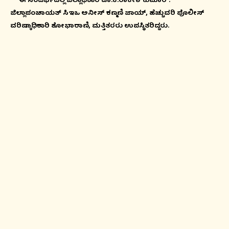
ಈ ಸಂದರ್ಭದಲ್ಲಿ ಜಿಲ್ಲಾಧಿಕಾರಿ ಡಾ:ಕೆ.ರಾಕೇಶ್‍ಕುಮಾರ್.
ಜಿಲ್ಲಾಪಂಚಾಯತ್ ಸಿಇಒ ಅನೀಸ್ ಕಣ್ಮಣಿ ಜಾಯ್, ಹೆಚ್ಚುವರಿ ಪೊಲೀಸ್
ವರಿಷ್ಠಾಧಿಕಾರಿ ಶೋಭಾರಾಣಿ, ಮತ್ತಿತರರು ಉಪಸ್ಥಿತರಿದ್ದರು.