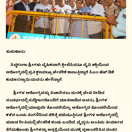
ತುಮಕೂರು:
ಸಿದ್ಧಗಂಗಾ ಶ್ರೀಗಳು ದೈಹಿಕವಾಗಿ ಕ್ಷೀಣಿಸಿದರೂ ದೈವಿ ಶಕ್ತಿಯಿಂದ
ಆರೋಗ್ಯದಲ್ಲಿ ಪ್ರತಿ ಕ್ಷಣದಲ್ಲೂ ಚೇತರಿಕೆ ಕಾಣುತ್ತಿದ್ದಾರೆ ಸಿಎಂ ಹೆಚ್.ಡಿಕೆ
ಕುಮಾರಸ್ವಾಮಿಯವರು ಹೇಳಿದ್ದಾರೆ.
ಶ್ರೀಗಳ ಆರೋಗ್ಯವನ್ನು ವಿಚಾರಿಸಲು ಮಠಕ್ಕೆ ಭೇಟಿ ನೀಡಿದ
ಸಂದರ್ಭದಲ್ಲಿ ಸುದ್ದಿಗಾರರೊಂದಿಗೆ ಮಾತನಾಡಿದ ಅವರು, ಶ್ರೀಗಳ
ಆರೋಗ್ಯದಲ್ಲಿ ಯಾವುದೇ ತೊಂದರೆಯಿಲ್ಲ. ಆರೋಗ್ಯದ ತೊಂದರೆಯಿಂದ
ಕಳೆದ ಒಂದು ತಿಂಗಳಿನಿಂದ ಚಿಕಿತ್ಸೆ ಪಡೆಯುತ್ತಿರುವ ಶ್ರೀಗಳ ಆರೋಗ್ಯದಲ್ಲಿ
ಪವಾಡ ರೀತಿಯಲ್ಲಿ ಚೇತರಿಕೆ ಕಂಡು ಬಂದಿದೆ. ವೈದ್ಯರು ಅಂತಿಮ ತೀರ್ಮಾನ
ತೆಗೆದುಕೊಂಡು ಶ್ರೀಗಳನ್ನು ಆಸ್ಪತ್ರೆಯಿಂದ ಮಠಕ್ಕೆ ಸ್ಥಳಾಂತರಿಸಿದ ನಂತರ