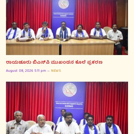
ರಾಯಚೂರು ಬಿಎಸ್‌ಪಿ ಮುಖಂಡನ ಕೊಲೆ ಪ್ರಕರಣ
August 08, 2026 5:11 pm
NEWS