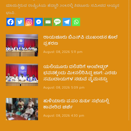
ಮಾಡುತ್ತಿರುವ ರಾಷ್ಟಿçÃಯ ಹೆದ್ದಾರಿ ೨೦೬ರಲ್ಲಿ ತಿಪಟೂರು ಸಮೀಪದ ಅಯ್ಯನ
ಭಾವಿ…
ರಾಯಚೂರು ಬಿಎಸ್‌ಪಿ ಮುಖಂಡನ ಕೊಲೆ
ಪ್ರಕರಣ
August 08, 2026 5:11 pm
ಯಲಿಯೂರು ದಲಿತರಿಗೆ ಅಂಬೇಡ್ಕರ್
ಭವನಕ್ಕೆಂದು ಮೀಸಲಿರಿಸಿದ್ದ ಜಾಗ: ಎರಡು
ಸಮುದಾಯಗಳ ನಡುವೆ ವೈಮನಸ್ಸು
August 08, 2026 5:09 pm
ಹುಳಿಯಾರು ಪ.ಪಂ ತುರ್ತು ಸಭೆಯಲ್ಲಿ
ಕಾವೇರಿದ ಚರ್ಚೆ
August 08, 2026 4:30 pm