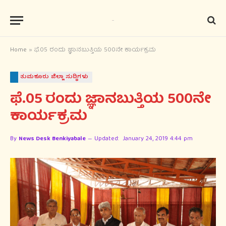
Home
»
ಫೆ.05 ರಂದು ಜ್ಞಾನಬುತ್ತಿಯ 500ನೇ ಕಾರ್ಯಕ್ರಮ
ತುಮಕೂರು ಜಿಲ್ಲಾ ಸುದ್ಧಿಗಳು
ಫೆ.05 ರಂದು ಜ್ಞಾನಬುತ್ತಿಯ 500ನೇ
ಕಾರ್ಯಕ್ರಮ
By
News Desk Benkiyabale
Updated:
January 24, 2019 4:44 pm