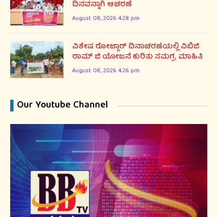
ದಿನವನ್ನಾಗಿ ಆಚರಣೆ
August 08, 2026 4:28 pm
ವಿಶೇಷ ರೋಜ್ಗಾರ್ ದಿನಾಚರಣೆಯಲ್ಲಿ ವಿಬಿಜಿ
ರಾಮ್ ಜಿ ಯೋಜನೆ ಕುರಿತು ಸಮಗ್ರ ಮಾಹಿತಿ
August 08, 2026 4:26 pm
Our Youtube Channel