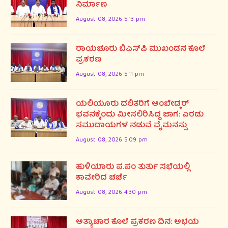
ನಿರ್ಮಾಣ
August 08, 2026 5:13 pm
ರಾಯಚೂರು ಬಿಎಸ್‌ಪಿ ಮುಖಂಡನ ಕೊಲೆ
ಪ್ರಕರಣ
August 08, 2026 5:11 pm
ಯಲಿಯೂರು ದಲಿತರಿಗೆ ಅಂಬೇಡ್ಕರ್
ಭವನಕ್ಕೆಂದು ಮೀಸಲಿರಿಸಿದ್ದ ಜಾಗ: ಎರಡು
ಸಮುದಾಯಗಳ ನಡುವೆ ವೈಮನಸ್ಸು
August 08, 2026 5:09 pm
ಹುಳಿಯಾರು ಪ.ಪಂ ತುರ್ತು ಸಭೆಯಲ್ಲಿ
ಕಾವೇರಿದ ಚರ್ಚೆ
August 08, 2026 4:30 pm
ಅತ್ಯಾಚಾರ ಕೊಲೆ ಪ್ರಕರಣ ದಿನ: ಅಭಯ