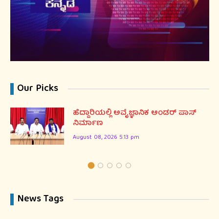
Our Picks
ಹೆದ್ದಾರಿಯಲ್ಲಿ ಅವೈಜ್ಞಾನಿಕ ಅಂಡರ್ ಪಾಸ್
ನಿರ್ಮಾಣ
August 08, 2026 5:13 pm
News Tags