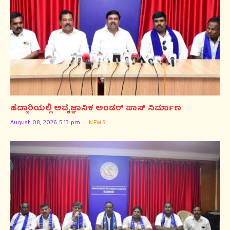
ಹೆದ್ದಾರಿಯಲ್ಲಿ ಅವೈಜ್ಞಾನಿಕ ಅಂಡರ್ ಪಾಸ್ ನಿರ್ಮಾಣ
August 08, 2026 5:13 pm
NEWS