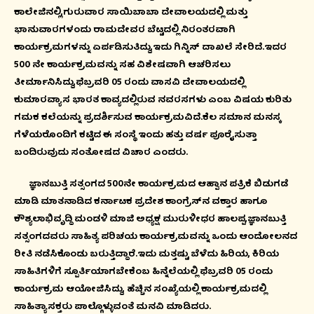
ಕಾಲೇಜಿನಲ್ಲಿ,ಗುರುವಾರ ಸಾಯಿಬಾಬಾ ದೇವಾಲಯದಲ್ಲಿ ಮತ್ತು
ಭಾನುವಾರಗಳಂದು ರಾಮದೇವರ ಬೆಟ್ಟದಲ್ಲಿ ನಿರಂತರವಾಗಿ
ಕಾರ್ಯಕ್ರಮಗಳನ್ನು ಏರ್ಪಡಿಸುತಿದ್ದು,ಇದು ಗಿನ್ನಿಸ್ ದಾಖಲೆ ಸೇರಿದೆ.ಇದರ
500 ನೇ ಕಾರ್ಯಕ್ರಮವನ್ನು ಸಹ ವಿಶೇಷವಾಗಿ ಆಚರಿಸಲು
ತೀರ್ಮಾನಿಸಿದ್ದು,ಫೆಬ್ರವರಿ 05 ರಂದು ವಾಸವಿ ದೇವಾಲಯದಲ್ಲಿ
ಕುಮಾರವ್ಯಾಸ ಭಾರತ ಕಾವ್ಯದಲ್ಲಿರುವ ನವರಸಗಳು ಎಂಬ ವಿಷಯ ಕುರಿತು
ಗಮಕ ಕಲೆಯನ್ನು ಪ್ರದರ್ಶಿಸುವ ಕಾರ್ಯಕ್ರಮವಿದೆ.ಕೆಲ ಸಮಾನ ಮನಸ್ಕ
ಗೆಳೆಯರೊಂದಿಗೆ ಕಟ್ಟಿದ ಈ ಸಂಸ್ಥೆ ಇಂದು ಹತ್ತು ವರ್ಷ ಪೂರೈಸುತ್ತಾ
ಬಂದಿರುವುದು ಸಂತೋಷದ ವಿಚಾರ ಎಂದರು.
ಜ್ಞಾನಬುತ್ತಿ ಸತ್ಸಂಗದ 500ನೇ ಕಾರ್ಯಕ್ರಮದ ಆಹ್ವಾನ ಪತ್ರಿಕೆ ಬಿಡುಗಡೆ
ಮಾಡಿ ಮಾತನಾಡಿದ ಕರ್ನಾಟಕ ಪ್ರದೇಶ ಕಾಂಗ್ರೆಸ್‍ನ ವಕ್ತಾರ ಹಾಗೂ
ಕೌಶ್ಯಲಾಭಿವೃದ್ದಿ ಮಂಡಳಿ ಮಾಜಿ ಅಧ್ಯಕ್ಷ ಮುರುಳೀಧರ ಹಾಲಪ್ಪ,ಜ್ಞಾನಬುತ್ತಿ
ಸತ್ಸಂಗದವರು ಸಾಹಿತ್ಯ ಪರಿಚಯ ಕಾರ್ಯಕ್ರಮವನ್ನು ಒಂದು ಆಂದೋಲನದ
ರೀತಿ ನಡೆಸಿಕೊಂಡು ಬರುತ್ತಿದ್ದಾರೆ.ಇದು ಮತ್ತಷ್ಟು ಬೆಳೆದು ಹಿರಿಯ, ಕಿರಿಯ
ಸಾಹಿತಿಗಳಿಗೆ ಸ್ಪೂರ್ತಿಯಾಗಬೇಕೆಂಬ ಹಿನ್ನೆಲೆಯಲ್ಲಿ ಫೆಬ್ರವರಿ 05 ರಂದು
ಕಾರ್ಯಕ್ರಮ ಆಯೋಜಿಸಿದ್ದು, ಹೆಚ್ಚಿನ ಸಂಖ್ಯೆಯಲ್ಲಿ ಕಾರ್ಯಕ್ರಮದಲ್ಲಿ
ಸಾಹಿತ್ಯಾಸಕ್ತರು ಪಾಲ್ಗೊಳ್ಳುವಂತೆ ಮನವಿ ಮಾಡಿದರು.