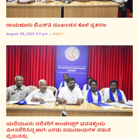
ರಾಯಚೂರು ಬಿಎಸ್‌ಪಿ ಮುಖಂಡನ ಕೊಲೆ ಪ್ರಕರಣ
August 08, 2026 5:11 pm
NEWS
ಯಲಿಯೂರು ದಲಿತರಿಗೆ ಅಂಬೇಡ್ಕರ್ ಭವನಕ್ಕೆಂದು
ಮೀಸಲಿರಿಸಿದ್ದ ಜಾಗ: ಎರಡು ಸಮುದಾಯಗಳ ನಡುವೆ
ವೈಮನಸ್ಸು