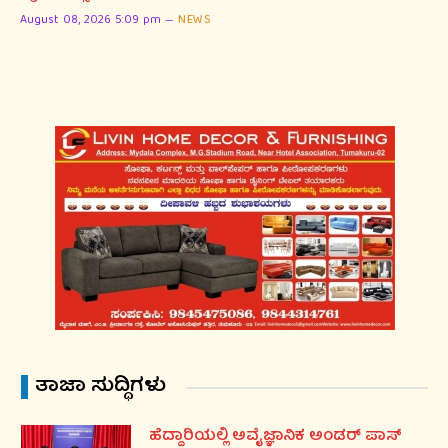
August 08, 2026 5:09 pm
NEWS
ತಾಜಾ ಸುದ್ಧಿಗಳು
ಹೆದ್ದಾರಿಯಲ್ಲಿ ಅವೈಜ್ಞಾನಿಕ ಅಂಡರ್ ಪಾಸ್