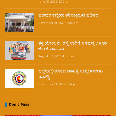
June 15, 2026 5:20 pm
ಬಡವರ ಕಣ್ಣೀರು ತರಿಸುತ್ತಿರುವ ಪಡಿತರ
November 21, 2024 6:06 pm
ಶಕ್ತಿ ಯೋಜನೆ : ರಸ್ತೆ ಸಾರಿಗೆ ನಿಗಮಕ್ಕೆ ೨೪.೪೨
ಕೋಟಿ ಆದಾಯ
August 03, 2023 4:59 pm
ಜಿಲ್ಲೆಯಲ್ಲಿ ಕಸಾಪ ಸಾಹಿತ್ಯ ಸಮ್ಮೇಳನಗಳು
ಯಶಸ್ವಿ
December 13, 2022 5:26 pm
Don't Miss