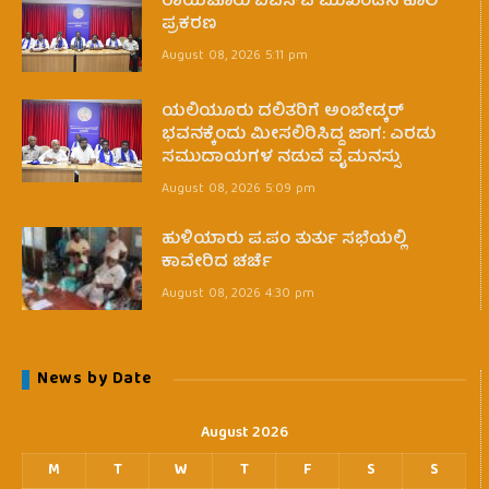
ರಾಯಚೂರು ಬಿಎಸ್‌ಪಿ ಮುಖಂಡನ ಕೊಲೆ
ಪ್ರಕರಣ
August 08, 2026 5:11 pm
ಯಲಿಯೂರು ದಲಿತರಿಗೆ ಅಂಬೇಡ್ಕರ್
ಭವನಕ್ಕೆಂದು ಮೀಸಲಿರಿಸಿದ್ದ ಜಾಗ: ಎರಡು
ಸಮುದಾಯಗಳ ನಡುವೆ ವೈಮನಸ್ಸು
August 08, 2026 5:09 pm
ಹುಳಿಯಾರು ಪ.ಪಂ ತುರ್ತು ಸಭೆಯಲ್ಲಿ
ಕಾವೇರಿದ ಚರ್ಚೆ
August 08, 2026 4:30 pm
News by Date
August 2026
M
T
W
T
F
S
S