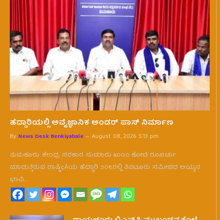
ಹೆದ್ದಾರಿಯಲ್ಲಿ ಅವೈಜ್ಞಾನಿಕ ಅಂಡರ್ ಪಾಸ್ ನಿರ್ಮಾಣ
By
News Desk Benkiyabale
August 08, 2026 5:13 pm
ತುಮಕೂರು: ಕೇಂದ್ರ ಸರಕಾರ ಸುಮಾರು ೩೦೦೦ ಕೋಟಿ ರೂಖರ್ಚು
ಮಾಡುತ್ತಿರುವ ರಾಷ್ಟಿçÃಯ ಹೆದ್ದಾರಿ ೨೦೬ರಲ್ಲಿ ತಿಪಟೂರು ಸಮೀಪದ ಅಯ್ಯನ
ಭಾವಿ…