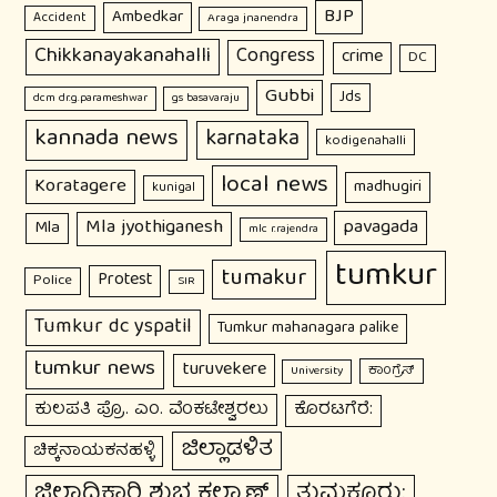
BJP
Ambedkar
Accident
Araga jnanendra
Chikkanayakanahalli
Congress
crime
DC
Gubbi
Jds
dcm dr.g.parameshwar
gs basavaraju
kannada news
karnataka
kodigenahalli
local news
Koratagere
madhugiri
kunigal
Mla jyothiganesh
pavagada
Mla
mlc r.rajendra
tumkur
tumakur
Protest
Police
SIR
Tumkur dc yspatil
Tumkur mahanagara palike
tumkur news
turuvekere
ಕಾಂಗ್ರೆಸ್
University
ಕುಲಪತಿ ಪ್ರೊ. ಎಂ. ವೆಂಕಟೇಶ್ವರಲು
ಕೊರಟಗೆರೆ:
ಜಿಲ್ಲಾಡಳಿತ
ಚಿಕ್ಕನಾಯಕನಹಳ್ಳಿ
ಜಿಲ್ಲಾಧಿಕಾರಿ ಶುಭ ಕಲ್ಯಾಣ್
ತುಮಕೂರು: