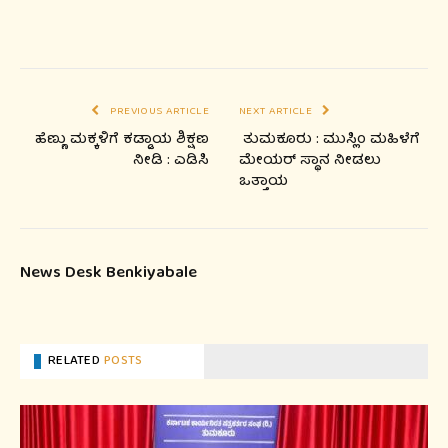
PREVIOUS ARTICLE
NEXT ARTICLE
ಹೆಣ್ಣು ಮಕ್ಕಳಿಗೆ ಕಡ್ಡಾಯ ಶಿಕ್ಷಣ
ತುಮಕೂರು : ಮುಸ್ಲಿಂ ಮಹಿಳೆಗೆ
ನೀಡಿ : ಎಡಿಸಿ
ಮೇಯರ್ ಸ್ಥಾನ ನೀಡಲು
ಒತ್ತಾಯ
News Desk Benkiyabale
RELATED
POSTS