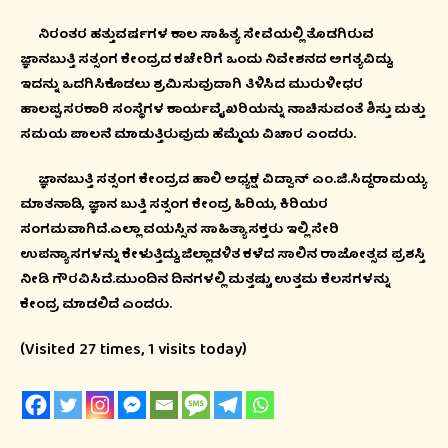
ನಿರಂತರ ಹತ್ತುವರ್ಷಗಳ ಕಾಲ ಸಾಹಿತ್ಯ ಸೇವೆಯಲ್ಲಿ ತೊಡಗಿರುವ
ಜ್ಞಾನಬುತ್ತಿ ಸತ್ಸಂಗ ಕೇಂದ್ರದ ಕಚೇರಿಗೆ ಒಂದು ನಿವೇಶನದ ಅಗತ್ಯವಿದ್ದು,
ಇದನ್ನು ಒದಗಿಸಿಕೊಡಲು ಶ್ರಮಿಸುವುದಾಗಿ ತಿಳಿಸಿದ ಮುರುಳೀಧರ
ಹಾಲಪ್ಪ,ಸರಕಾರಿ ಸಂಸ್ಥೆಗಳ ಕಾರ್ಯವೈಖರಿಯನ್ನು ನಾಚಿಸುವಂತೆ ಶಿಸ್ತು ಮತ್ತು
ಸಮಯ ಪಾಲನೆ ಮಾಡುತ್ತಿರುವುದು ಹೆಮ್ಮೆಯ ವಿಚಾರ ಎಂದರು.
ಜ್ಞಾನಬುತ್ತಿ ಸತ್ಸಂಗ ಕೇಂದ್ರದ ಹಾಲಿ ಅಧ್ಯಕ್ಷ ವಿದ್ವಾನ್ ಎಂ.ಜಿ.ಸಿದ್ದರಾಮಯ್ಯ
ಮಾತನಾಡಿ, ಜ್ಞಾನ ಬುತ್ತಿ ಸತ್ಸಂಗ ಕೇಂದ್ರ ಹಿರಿಯ, ಕಿರಿಯರ
ಸಂಗಮವಾಗಿದೆ.ಎಲ್ಲಾ ವಯಸ್ಸಿನ ಸಾಹಿತ್ಯಾಸಕ್ತರು ಇಲ್ಲಿ ಸೇರಿ
ಉಪನ್ಯಾಸಗಳನ್ನು ಕೇಳುತ್ತಿದ್ದು,ಜಿಲ್ಲಾಡಳಿತ ಕಳೆದ ಸಾಲಿನ ರಾಜೋತ್ಸವ ಪ್ರಶಸ್ತಿ
ನೀಡಿ ಗೌರವಿಸಿದೆ.ಮುಂದಿನ ದಿನಗಳಲ್ಲಿ ಮತ್ತಷ್ಟು ಉತ್ತಮ ಕೆಲಸಗಳನ್ನು
ಕೇಂದ್ರ ಮಾಡಲಿದೆ ಎಂದರು.
(Visited 27 times, 1 visits today)