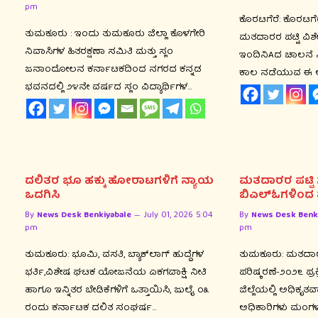
pm
ಕೊರಟಗೆರೆ: ಕೊರಟಗೆರೆ
ತುಮಕೂರು : ಇಂದು ತುಮಕೂರು ಜಿಲ್ಲಾ ಕೊಳಗೇರಿ
ಮತದಾರರ ಪಟ್ಟಿ ವಿಶೇಷ
ನಿವಾಸಿಗಳ ಹಿತರಕ್ಷಣಾ ಸಮಿತಿ ಮತ್ತು ಸ್ಲಂ
ಇಂದಿನಿAದ ಚಾಲನೆ 
ಜನಾಂದೋಲನ ಕರ್ನಾಟಕದಿಂದ ನಗರದ ಕನ್ನಡ
ಕಾಲ ನಡೆಯುವ ಈ 
ಭವನದಲ್ಲಿ ೨೪ನೇ ವರ್ಷದ ಸ್ಲಂ ವಿದ್ಯಾರ್ಥಿಗಳ…
ದಲಿತರ ಭೂ ಹಕ್ಕು ಹೋರಾಟಗಳಿಗೆ ನ್ಯಾಯ
ಮತದಾರರ ಪಟ್ಟಿ ಸ
ಒದಗಿಸಿ
ಬಿಎಲ್‌ಓಗಳಿಂದ
By
News Desk Benkiyabale
July 01, 2026 5:04
By
News Desk Benk
pm
pm
ತುಮಕೂರು: ಭೂಮಿ, ವಸತಿ, ಬ್ಯಾಕ್‌ಲಾಗ್ ಹುದ್ದೆಗಳ
ತುಮಕೂರು: ಮತದಾರರ
ಭರ್ತಿ,ವಿಶೇಷ ಘಟಕ ಯೋಜನೆಯ ಏಕಗವಾಕ್ಷಿ ನೀತಿ
ಪರಿಷ್ಕರಣೆ-೨೦೨೬ ಪ್
ಹಾಗೂ ಇನ್ನಿತರ ಬೇಡಿಕೆಗಳಿಗೆ ಒತ್ತಾಯಿಸಿ, ಜುಲೈ ೦೩
ಜಿಲ್ಲೆಯಲ್ಲಿ ಅಧಿಕೃತ
ರಂದು ಕರ್ನಾಟಕ ದಲಿತ ಸಂಘರ್ಷ…
ಅಧಿಕಾರಿಗಳು ಮಂಗಳ