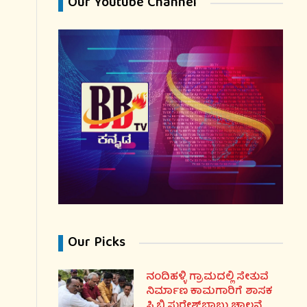
Our Youtube Channel
Our Picks
್ನಡವೇ
ನಂದಿಹಳ್ಳಿ ಗ್ರಾಮದಲ್ಲಿ ಸೇತುವೆ
ನಿರ್ಮಾಣ ಕಾಮಗಾರಿಗೆ ಶಾಸಕ
ಸಿ.ಬಿ.ಸುರೇಶ್‌ಬಾಬು ಚಾಲನೆ