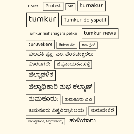
tumakur
Protest
Police
SIR
tumkur
Tumkur dc yspatil
tumkur news
Tumkur mahanagara palike
turuvekere
ಕಾಂಗ್ರೆಸ್
University
ಕುಲಪತಿ ಪ್ರೊ. ಎಂ. ವೆಂಕಟೇಶ್ವರಲು
ಕೊರಟಗೆರೆ:
ಚಿಕ್ಕನಾಯಕನಹಳ್ಳಿ
ಜಿಲ್ಲಾಡಳಿತ
ಜಿಲ್ಲಾಧಿಕಾರಿ ಶುಭ ಕಲ್ಯಾಣ್
ತುಮಕೂರು:
ತುಮಕೂರು ವಿವಿ
ತುರುವೇಕೆರೆ
ತುಮಕೂರು ವಿಶ್ವವಿದ್ಯಾನಿಲಯ
ಹುಳಿಯಾರು
ಮುಖ್ಯಮಂತ್ರಿ ಸಿದ್ದರಾಮಯ್ಯ