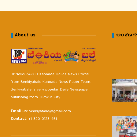
About us
ಅಂಕಣಗ
BBNews 24×7 is Kannada Online News Portal
from Benkiyabale Kannada News Paper Team.
Benkiyabale is very popular Daily Newspaper
publishing from Tumkur City.
Email us:
benkiyabale@gmail.com
Contact:
+1-320-0123-451