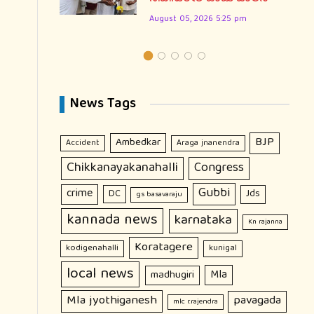
August 05, 2026 5:25 pm
News Tags
BJP
Ambedkar
Accident
Araga jnanendra
Chikkanayakanahalli
Congress
Gubbi
crime
DC
Jds
gs basavaraju
kannada news
karnataka
Kn rajanna
Koratagere
kodigenahalli
kunigal
local news
Mla
madhugiri
Mla jyothiganesh
pavagada
mlc r.rajendra