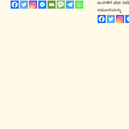
ಮನೆಗಳಿಗೆ ಭೇಟಿ ನ
ನಮೂನೆಯನ್ನು…