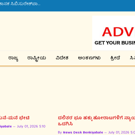
ಬರ ಪರಿಸ್ಥಿತಿ, ಮುಂಗಾರು ಹಂಗಾಮು, ಕುಡಿಯುವ ನೀರಿನ ನಿರ್ವಹಣೆ ಸಮರ್ಪಕವಾಗಿ ಕೈಗೊಳ್ಳಲು ಜಿಲ್ಲಾಧಿಕಾರಿ ಸೂಚನೆ
ರಾಜ್ಯ
ರಾಷ್ಟ್ರೀಯ
ವಿದೇಶ
ಅಂಕಣಗಳು
ಕ್ರೀಡೆ
ಸ
ಮನೆ-ಮನೆ ಭೇಟಿ
ದಲಿತರ ಭೂ ಹಕ್ಕು ಹೋರಾಟಗಳಿಗೆ ನ್ಯ
ಒದಗಿಸಿ
iyabale
July 01, 2026 5:10
By
News Desk Benkiyabale
July 01, 2026 5: