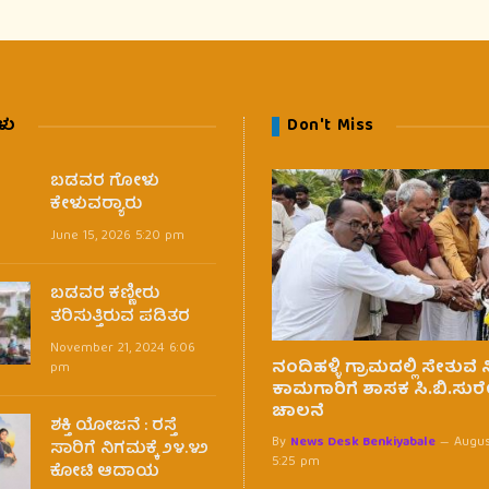
ಳು
Don't Miss
ಬಡವರ ಗೋಳು
ಕೇಳುವರ‍್ಯಾರು
June 15, 2026 5:20 pm
ಬಡವರ ಕಣ್ಣೀರು
ತರಿಸುತ್ತಿರುವ ಪಡಿತರ
November 21, 2024 6:06
ನಂದಿಹಳ್ಳಿ ಗ್ರಾಮದಲ್ಲಿ ಸೇತುವೆ
pm
ಕಾಮಗಾರಿಗೆ ಶಾಸಕ ಸಿ.ಬಿ.ಸುರ
ಚಾಲನೆ
ಶಕ್ತಿ ಯೋಜನೆ : ರಸ್ತೆ
By
News Desk Benkiyabale
Augus
ಸಾರಿಗೆ ನಿಗಮಕ್ಕೆ ೨೪.೪೨
5:25 pm
ಕೋಟಿ ಆದಾಯ