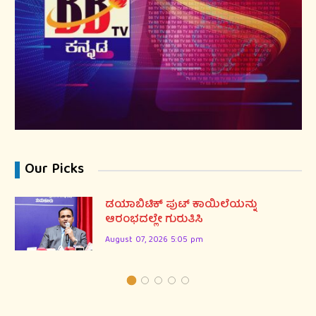
Our Picks
ಡಯಾಬಿಟಿಕ್ ಪುಟ್ ಕಾಯಿಲೆಯನ್ನು
ಆರಂಭದಲ್ಲೇ ಗುರುತಿಸಿ
August 07, 2026 5:05 pm