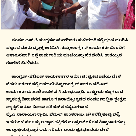
ಸಂಸದ ಎಸ್.ಪಿ.ಮುದ್ದಹನುಮೇಗೌಡರು ಹುಳಿಯಾರಿನಲ್ಲಿ ಪೂಜೆ ಮುಗಿಸಿ
ಪಟ್ಟಣದ ನೆಹರು ವೃತ್ತಕ್ಕೆ ಆಗಮಿಸಿ. ತಮ್ಮ ಕಾಂಗ್ರೇಸ್ ಕಾರ್ಯಕರ್ತರೊಂದಿಗೆ
ಆತಾತುರವಾಗಿ ರಸ್ತೆ ಕಾಮಗಾರಿಯ ಪೂಜೆಯನ್ನು ನೆರವೇರಿಸಿ ತಾತಯ್ಯನ
ಗೋರಿಗೆ ತೆರಳಿದರು.
ಕಾಂಗ್ರೆಸ್-ಜೆಡಿಎಸ್ ಕಾರ್ಯಕರ್ತರ ಆರೋಪ : ಪ್ರತಿಭಟನೆಯ ವೇಳೆ
ನೆಹರು ಸರ್ಕಲ್‍ನಲ್ಲಿ ಜಮಾಯಿಸಿದ್ದ ಕಾಂಗ್ರೆಸ್ ಹಾಗೂ ಜೆಡಿಎಸ್
ಕಾರ್ಯಕರ್ತರು ಹಾಲಿ ಶಾಸಕ ಜೆ.ಸಿ.ಮಾಧುಸ್ವಾಮಿ ರಾಷ್ಟ್ರೀಯ ಹಬ್ಬಗಳಾದ
ಸ್ವಾತಂತ್ರ್ಯ ದಿನಾಚರಣೆ ಹಾಗೂ ಗಣರಾಜ್ಯೋತ್ಸವದ ಸಂದರ್ಭದಲ್ಲಿ ಈ ಕ್ಷೇತ್ರದ
ವ್ಯಾಪ್ತಿಗೆ ಬರುವ ವಿಧಾನ ಪರಿಷತ್ ಸದಸ್ಯರುಗಳಾದ
ವೈ.ಎ.ನಾರಾಯಣಸ್ವಾಮಿ, ಬೆಮಲ್ ಕಾಂತರಾಜು, ಚೌಳರೆಡ್ಡಿ ತೂಪುವಲ್ಲಿ,
ಇವರುಗಳ ಹೆಸರನ್ನು ಆಹ್ವಾನ ಪತ್ರಿಕೆಗೆ ಮುದ್ರಣಗೊಳಿಸದೆ ಶಿಷ್ಟಾಚಾರವನ್ನು
ಉಲ್ಲಂಘಿಸುತ್ತಿದ್ದಾರೆ ಇದು ಸರಿಯೇ ಎಂದು ಪ್ರತಿಭಟನೆಯ ವೇಳೆ