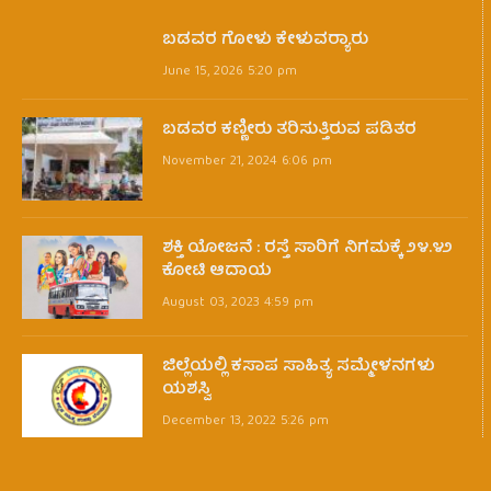
ಬಡವರ ಗೋಳು ಕೇಳುವರ‍್ಯಾರು
June 15, 2026 5:20 pm
ಬಡವರ ಕಣ್ಣೀರು ತರಿಸುತ್ತಿರುವ ಪಡಿತರ
November 21, 2024 6:06 pm
ಶಕ್ತಿ ಯೋಜನೆ : ರಸ್ತೆ ಸಾರಿಗೆ ನಿಗಮಕ್ಕೆ ೨೪.೪೨
ಕೋಟಿ ಆದಾಯ
August 03, 2023 4:59 pm
ಜಿಲ್ಲೆಯಲ್ಲಿ ಕಸಾಪ ಸಾಹಿತ್ಯ ಸಮ್ಮೇಳನಗಳು
ಯಶಸ್ವಿ
December 13, 2022 5:26 pm