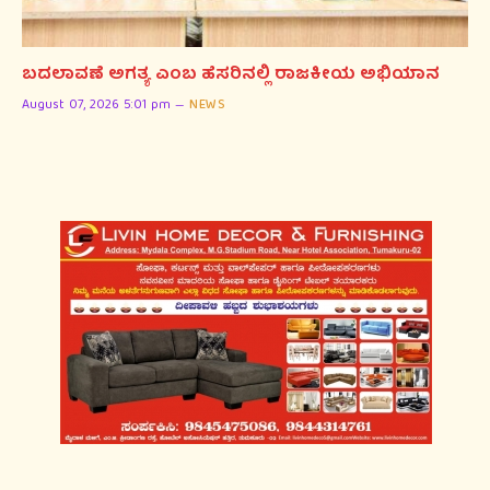
ಬದಲಾವಣೆ ಅಗತ್ಯ ಎಂಬ ಹೆಸರಿನಲ್ಲಿ ರಾಜಕೀಯ ಅಭಿಯಾನ
August 07, 2026 5:01 pm
NEWS