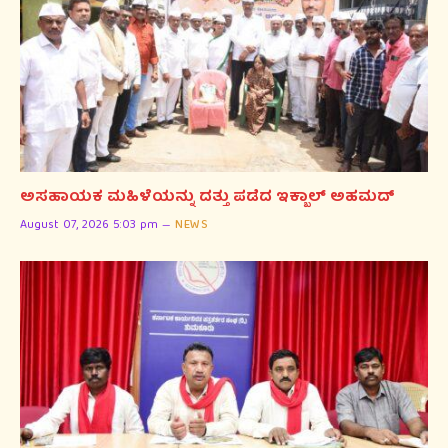
ಅಸಹಾಯಕ ಮಹಿಳೆಯನ್ನು ದತ್ತು ಪಡೆದ ಇಕ್ಬಾಲ್ ಅಹಮದ್
August 07, 2026 5:03 pm
NEWS