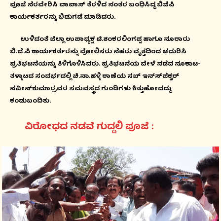
ಪೂಜೆ ನೆರವೇರಿಸಿ ವಾಪಾಸ್ ತೆರಳಿದ ನಂತರ ಬಂಧಿಸಿದ್ದ ಬಿಜೆಪಿ
ಕಾರ್ಯಕರ್ತರನ್ನು ಬಿಡುಗಡೆ ಮಾಡಿದರು.
ಉಳಿದಂತೆ ಜಿಲ್ಲಾ ಉಪಾಧ್ಯಕ್ಷ ಟಿ.ಶಂಕರಲಿಂಗಪ್ಪ ಹಾಗೂ ನೂರಾರು
ಬಿ.ಜೆ.ಪಿ ಕಾರ್ಯಕರ್ತರನ್ನು ಪೋಲಿಸರು ನೆಹರು ವೃತ್ತದಿಂದ ಚದುರಿಸಿ
ಪ್ರತಿಭಟನೆಯನ್ನು ತಿಳಿಗೊಳಿಸಿದರು. ಪ್ರತಿಭಟನೆಯ ವೇಳೆ ನಡೆದ ನೂಕಾಟ-
ತಳ್ಳಾಟದ ಸಂದರ್ಭದಲ್ಲಿ ಚಿ.ನಾ.ಹಳ್ಳಿ ಠಾಣೆಯ ಸಬ್ ಇನ್ಸ್‍ಪೆಕ್ಟರ್
ನವೀನ್‍ಕುಮಾರ್‍ರವರ ಸಮವಸ್ತ್ರದ ಗುಂಡಿಗಳು ಕಿತ್ತುಹೋದದ್ದು
ಕಂಡುಬಂದಿತು.
ವಿರೋಧದ ನಡವೆ ಗುದ್ದಲಿ ಪೂಜೆ :