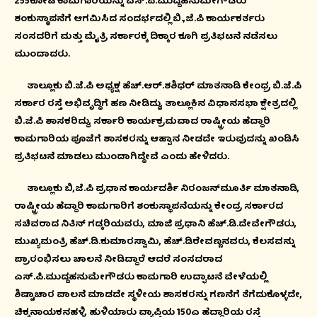
255ಕೋಟಿ ಕಾಮಗಾರಿಯನ್ನು ಎಸ್.ಪಿ.ಮುದ್ದಹನುಮೇಗೌಡರು
ಶಂಕುಸ್ಥಾಪನೆಗೆ ಆಗಮಿಸಿದ ಸಂದರ್ಭದಲ್ಲಿ ಬಿ.,ಜೆ.ಪಿ ಕಾರ್ಯಕರ್ತರು
ಸಂಸದರಿಗೆ ಮತ್ತು ಮೈತ್ರಿ ಸರ್ಕಾರಕ್ಕೆ ದಿಕ್ಕಾರ ಕೂಗಿ ಪ್ರತಿಭಟನೆ ನಡೆಸಲು
ಮುಂದಾದರು.
ತಾಲ್ಲೂಕು ಬಿ.ಜೆ.ಪಿ ಅಧ್ಯಕ್ಷ ಹೆಚ್.ಆರ್.ಶಶಿಧರ್ ಮಾತನಾಡಿ ಕೇಂಧ್ರ ಬಿ.ಜೆ.ಪಿ
ಸರ್ಕಾರ ರಸ್ತೆ ಅಭಿವೃದ್ದಿಗೆ ಹಣ ನೀಡಿದ್ದು, ತಾಲ್ಲೂಕಿನ ವಿಧಾನಸಭಾ ಕ್ಷೇತ್ರದಲ್ಲಿ
ಬಿ.ಜೆ.ಪಿ ಶಾಸಕರಿದ್ದು, ಸರ್ಕಾರಿ ಕಾರ್ಯಕ್ರಮವಾದ ರಾಷ್ಟ್ರೀಯ ಹೆದ್ದಾರಿ
ಕಾಮಗಾರಿಯ ಪೂಜೆಗೆ ಶಾಸಕರನ್ನು ಆಹ್ವಾನ ನೀಡದೇ ಇರುವುದನ್ನು ಖಂಡಿಸಿ
ಪ್ರತಿಭಟನೆ ಮಾಡಲು ಮುಂದಾಗಿದ್ದೇವೆ ಎಂದು ಹೇಳಿದರು.
ತಾಲ್ಲೂಕು ಬಿ,ಜೆ.ಪಿ ಪ್ರಧಾನ ಕಾರ್ಯದರ್ಶಿ ನಿರಂಜನ್‍ಮೂರ್ತಿ ಮಾತನಾಡಿ,
ರಾಷ್ಟ್ರೀಯ ಹೆದ್ದಾರಿ ಕಾಮಗಾರಿಗೆ ಶಂಕುಸ್ಥಾಪನೆಯನ್ನು ಕೇಂದ್ರ ಸರ್ಕಾರದ
ಸಚಿವರಾದ ನಿತಿನ್ ಗಡ್ಕರಿಯವರು, ಮಾಜಿ ಪ್ರಧಾನಿ ಹೆಚ್.ಡಿ.ದೇವೇಗೌಡರು,
ಮುಖ್ಯಮಂತ್ರಿ ಹೆಚ್.ಡಿ.ಕುಮಾರಸ್ವಾಮಿ, ಹೆಚ್.ಡಿರೇವಣ್ಣನವರು, ಕೆಲಸವನ್ನು
ಪ್ರಾರಂಭಿಸಲು ಚಾಲನೆ ನೀಡಿದ್ದಾರೆ ಆದರೆ ಸಂಸದರಾದ
ಎಸ್.ಪಿ.ಮುದ್ದಹನುಮೇಗೌಡರು ಕಾಮಗಾರಿ ಉದ್ಘಾಟನೆ ವೇಳೆಯಲ್ಲಿ
ಶಿಷ್ಟಾಚಾರ ಪಾಲನೆ ಮಾಡದೇ ಸ್ಥಳೀಯ ಶಾಸಕರನ್ನು ಗಣನೆಗೆ ತೆಗೆದುಕೊಳ್ಳದೇ,
ಚಿಕ್ಕನಾಯಕನಹಳ್ಳಿ, ಹುಳಿಯಾರು ವ್ಯಾಪ್ತಿಯ 150ಎ ಹೆದ್ದಾರಿಯ ರಸ್ತೆ