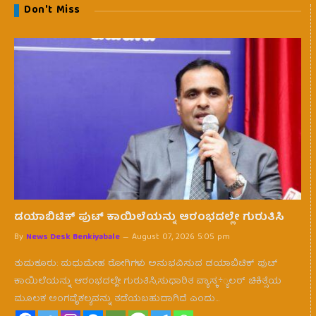
Don't Miss
ಡಯಾಬಿಟಿಕ್ ಪುಟ್ ಕಾಯಿಲೆಯನ್ನು ಆರಂಭದಲ್ಲೇ ಗುರುತಿಸಿ
By
News Desk Benkiyabale
August 07, 2026 5:05 pm
ತುಮಕೂರು: ಮಧುಮೇಹ ರೋಗಿಗಳು ಅನುಭವಿಸುವ ಡಯಾಬಿಟಿಕ್ ಪುಟ್
ಕಾಯಿಲೆಯನ್ನು ಆರಂಭದಲ್ಲೇ ಗುರುತಿಸಿ,ಸುಧಾರಿತ ವ್ಯಾಸ್ಕ÷್ಯಲರ್ ಚಿಕಿತ್ಸೆಯ
ಮೂಲಕ ಅಂಗವೈಕಲ್ಯವನ್ನು ತಡೆಯಬಹುದಾಗಿದೆ ಎಂದು…