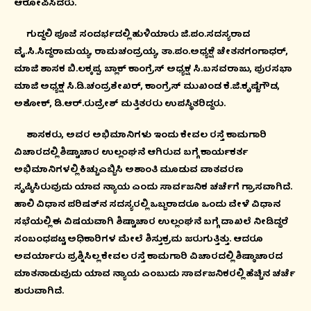
ಆರೋಪಿಸಿದರು.
ಗುದ್ದಲಿ ಪೂಜೆ ಸಂದರ್ಭದಲ್ಲಿ ಹುಳಿಯಾರು ಜಿ.ಪಂ.ಸದಸ್ಯರಾದ
ವೈ.ಸಿ.ಸಿದ್ದರಾಮಯ್ಯ, ರಾಮಚಂದ್ರಯ್ಯ, ತಾ.ಪಂ.ಅಧ್ಯಕ್ಷೆ ಚೇತನಗಂಗಾಧರ್,
ಮಾಜಿ ಶಾಸಕ ಬಿ.ಲಕ್ಕಪ್ಪ, ಬ್ಲಾಕ್ ಕಾಂಗ್ರೆಸ್ ಅಧ್ಯಕ್ಷ ಸಿ.ಬಸವರಾಜು, ಪುರಸಭಾ
ಮಾಜಿ ಅಧ್ಯಕ್ಷ ಸಿ.ಡಿ.ಚಂದ್ರಶೇಖರ್, ಕಾಂಗ್ರೆಸ್ ಮುಖಂಡ ಕೆ.ಜಿ.ಕೃಷ್ಣೆಗೌಡ,
ಅಶೋಕ್, ಡಿ.ಆರ್.ರುದ್ರೇಶ್ ಮತ್ತಿತರರು ಉಪಸ್ಥಿತರಿದ್ದರು.
ಶಾಸಕರು, ಅವರ ಅಭಿಮಾನಿಗಳು ಇಂದು ಕೇವಲ ರಸ್ತೆ ಕಾಮಗಾರಿ
ವಿಚಾರದಲ್ಲಿ ಶಿಷ್ಟಾಚಾರ ಉಲ್ಲಂಘನೆ ಆಗಿರುವ ಬಗ್ಗೆ ಕಾರ್ಯಕರ್ತ
ಅಭಿಮಾನಿಗಳಲ್ಲಿ ಕಿಚ್ಚುಎಬ್ಬಿಸಿ ಅಶಾಂತಿ ಮೂಡುವ ವಾತವರಣ
ಸೃಷ್ಠಿಸಿರುವುದು ಯಾವ ನ್ಯಾಯ ಎಂದು ಸಾರ್ವಜನಿಕ ಚರ್ಚೆಗೆ ಗ್ರಾಸವಾಗಿದೆ.
ಹಾಲಿ ವಿಧಾನ ಪರಿಷತ್‍ನ ಸದಸ್ಯರಲ್ಲಿ ಒಬ್ಬರಾದರೂ ಒಂದು ವೇಳೆ ವಿಧಾನ
ಸಭೆಯಲ್ಲಿ ಈ ವಿಷಯವಾಗಿ ಶಿಷ್ಟಾಚಾರ ಉಲ್ಲಂಘನೆ ಬಗ್ಗೆ ದಾಖಲೆ ನೀಡಿದ್ದರೆ
ಸಂಬಂಧಪಟ್ಟ ಅಧಿಕಾರಿಗಳ ಮೇಲೆ ಶಿಸ್ತುಕ್ರಮ ಜರುಗುತ್ತಿತ್ತು. ಆದರೂ
ಅವರ್ಯಾರು ಪ್ರಶ್ನಿಸಿಲ್ಲ ಕೇವಲ ರಸ್ತೆ ಕಾಮಗಾರಿ ವಿಚಾರದಲ್ಲಿ ಶಿಷ್ಠಾಚಾರದ
ಮಾತನಾಡುವುದು ಯಾವ ನ್ಯಾಯ ಎಂಬುದು ಸಾರ್ವಜನಿಕರಲ್ಲಿ ಹೆಚ್ಚಿನ ಚರ್ಚೆ
ಶುರುವಾಗಿದೆ.