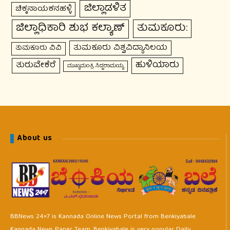
ಜಿಲ್ಲಾಡಳಿತ
ಚಿಕ್ಕನಾಯಕನಹಳ್ಳಿ
ಜಿಲ್ಲಾಧಿಕಾರಿ ಶುಭ ಕಲ್ಯಾಣ್
ತುಮಕೂರು:
ತುಮಕೂರು ವಿಶ್ವವಿದ್ಯಾನಿಲಯ
ತುಮಕೂರು ವಿವಿ
ಹುಳಿಯಾರು
ತುರುವೇಕೆರೆ
ಮುಖ್ಯಮಂತ್ರಿ ಸಿದ್ದರಾಮಯ್ಯ
About us
BBNews 24×7 is Kannada Online News Portal from Benkiyabale
Kannada News Paper Team. Benkiyabale is very popular Daily