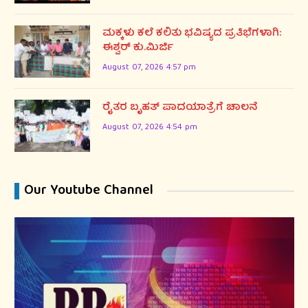
ಮಕ್ಕಳು ಕಲೆ ಕಲಿತು ಭವಿಷ್ಯದ ಪ್ರತಿಭೆಗಳಾಗಿ:
ಈಶ್ವರ್ ಕು.ಮಿರ್ಜಿ
August 07, 2026 4:57 pm
ರೈತರ ಬೃಹತ್ ಪಾದಯಾತ್ರೆಗೆ ಚಾಲನೆ
August 07, 2026 4:54 pm
Our Youtube Channel