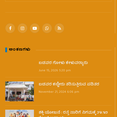
Facebook
Instagram
YouTube
WhatsApp
RSS
ಅಂಕಣಗಳು
ಬಡವರ ಗೋಳು ಕೇಳುವರ‍್ಯಾರು
June 15, 2026 5:20 pm
ಬಡವರ ಕಣ್ಣೀರು ತರಿಸುತ್ತಿರುವ ಪಡಿತರ
November 21, 2024 6:06 pm
ಶಕ್ತಿ ಯೋಜನೆ : ರಸ್ತೆ ಸಾರಿಗೆ ನಿಗಮಕ್ಕೆ ೨೪.೪೨