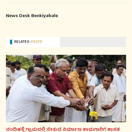
News Desk Benkiyabale
RELATED
POSTS
ನಂದಿಹಳ್ಳಿ ಗ್ರಾಮದಲ್ಲಿ ಸೇತುವೆ ನಿರ್ಮಾಣ ಕಾಮಗಾರಿಗೆ ಶಾಸಕ