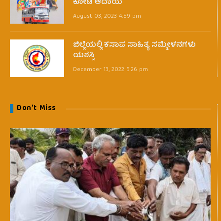
ಕೋಟಿ ಆದಾಯ
August 03, 2023 4:59 pm
ಜಿಲ್ಲೆಯಲ್ಲಿ ಕಸಾಪ ಸಾಹಿತ್ಯ ಸಮ್ಮೇಳನಗಳು
ಯಶಸ್ವಿ
December 13, 2022 5:26 pm
Don't Miss