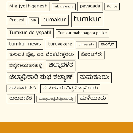
Mla jyothiganesh
pavagada
Police
mlc r.rajendra
tumkur
tumakur
Protest
SIR
Tumkur dc yspatil
Tumkur mahanagara palike
tumkur news
turuvekere
ಕಾಂಗ್ರೆಸ್
University
ಕುಲಪತಿ ಪ್ರೊ. ಎಂ. ವೆಂಕಟೇಶ್ವರಲು
ಕೊರಟಗೆರೆ:
ಜಿಲ್ಲಾಡಳಿತ
ಚಿಕ್ಕನಾಯಕನಹಳ್ಳಿ
ಜಿಲ್ಲಾಧಿಕಾರಿ ಶುಭ ಕಲ್ಯಾಣ್
ತುಮಕೂರು:
ತುಮಕೂರು ವಿಶ್ವವಿದ್ಯಾನಿಲಯ
ತುಮಕೂರು ವಿವಿ
ಹುಳಿಯಾರು
ತುರುವೇಕೆರೆ
ಮುಖ್ಯಮಂತ್ರಿ ಸಿದ್ದರಾಮಯ್ಯ