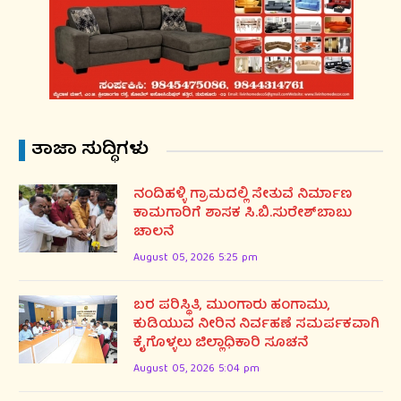
ತಾಜಾ ಸುದ್ಧಿಗಳು
ನಂದಿಹಳ್ಳಿ ಗ್ರಾಮದಲ್ಲಿ ಸೇತುವೆ ನಿರ್ಮಾಣ
ಕಾಮಗಾರಿಗೆ ಶಾಸಕ ಸಿ.ಬಿ.ಸುರೇಶ್‌ಬಾಬು
ಚಾಲನೆ
August 05, 2026 5:25 pm
ಬರ ಪರಿಸ್ಥಿತಿ, ಮುಂಗಾರು ಹಂಗಾಮು,
ಕುಡಿಯುವ ನೀರಿನ ನಿರ್ವಹಣೆ ಸಮರ್ಪಕವಾಗಿ
ಕೈಗೊಳ್ಳಲು ಜಿಲ್ಲಾಧಿಕಾರಿ ಸೂಚನೆ
August 05, 2026 5:04 pm