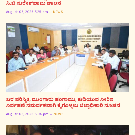
ಸಿ.ಬಿ.ಸುರೇಶ್‌ಬಾಬು ಚಾಲನೆ
August 05, 2026 5:25 pm
NEWS
ಬರ ಪರಿಸ್ಥಿತಿ, ಮುಂಗಾರು ಹಂಗಾಮು, ಕುಡಿಯುವ ನೀರಿನ
ನಿರ್ವಹಣೆ ಸಮರ್ಪಕವಾಗಿ ಕೈಗೊಳ್ಳಲು ಜಿಲ್ಲಾಧಿಕಾರಿ ಸೂಚನೆ
August 05, 2026 5:04 pm
NEWS