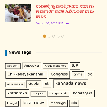
ನಂದಿಹಳ್ಳಿ ಗ್ರಾಮದಲ್ಲಿ ಸೇತುವೆ ನಿರ್ಮಾಣ
ಕಾಮಗಾರಿಗೆ ಶಾಸಕ ಸಿ.ಬಿ.ಸುರೇಶ್‌ಬಾಬು
ಚಾಲನೆ
August 05, 2026 5:25 pm
News Tags
BJP
Ambedkar
Accident
Araga jnanendra
Chikkanayakanahalli
Congress
crime
DC
kannada news
Gubbi
Jds
gs basavaraju
karnataka
Koratagere
kodigenahalli
Kn rajanna
local news
Mla
madhugiri
kunigal