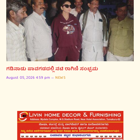
ಗಡಿನಾಡು ಪಾವಗಡದಲ್ಲಿ ನಟಿ ರಾಗಿಣಿ ಸಂಭ್ರಮ
August 05, 2026 4:59 pm
NEWS