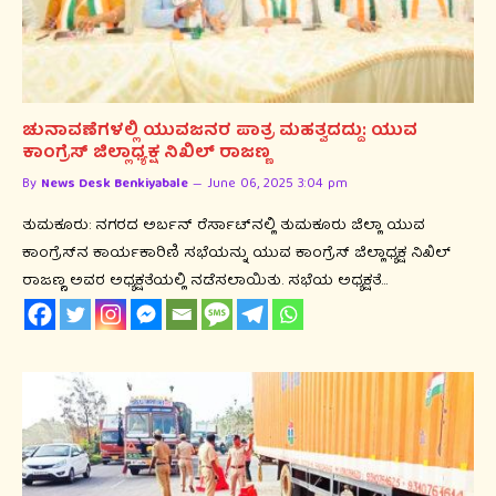
ಚುನಾವಣೆಗಳಲ್ಲಿ ಯುವಜನರ ಪಾತ್ರ ಮಹತ್ವದದ್ದು: ಯುವ
ಕಾಂಗ್ರೆಸ್ ಜಿಲ್ಲಾಧ್ಯಕ್ಷ ನಿಖಿಲ್ ರಾಜಣ್ಣ
By
News Desk Benkiyabale
June 06, 2025 3:04 pm
ತುಮಕೂರು: ನಗರದ ಅರ್ಬನ್ ರೆರ್ಸಾಟ್‌ನಲ್ಲಿ ತುಮಕೂರು ಜಿಲ್ಲಾ ಯುವ
ಕಾಂಗ್ರೆಸ್‌ನ ಕಾರ್ಯಕಾರಿಣಿ ಸಭೆಯನ್ನು ಯುವ ಕಾಂಗ್ರೆಸ್ ಜಿಲ್ಲಾಧ್ಯಕ್ಷ ನಿಖಿಲ್
ರಾಜಣ್ಣ ಅವರ ಅಧ್ಯಕ್ಷತೆಯಲ್ಲಿ ನಡೆಸಲಾಯಿತು. ಸಭೆಯ ಅಧ್ಯಕ್ಷತೆ…