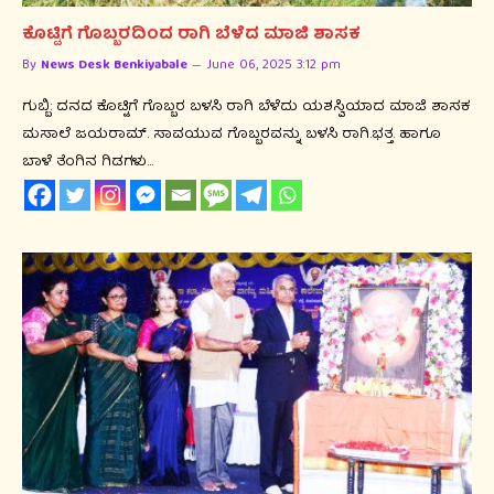
ಕೊಟ್ಟಿಗೆ ಗೊಬ್ಬರದಿಂದ ರಾಗಿ ಬೆಳೆದ ಮಾಜಿ ಶಾಸಕ
By
News Desk Benkiyabale
June 06, 2025 3:12 pm
ಗುಬ್ಬಿ: ದನದ ಕೊಟ್ಟಿಗೆ ಗೊಬ್ಬರ ಬಳಸಿ ರಾಗಿ ಬೆಳೆದು ಯಶಸ್ವಿಯಾದ ಮಾಜಿ ಶಾಸಕ
ಮಸಾಲೆ ಜಯರಾಮ್. ಸಾವಯುವ ಗೊಬ್ಬರವನ್ನು ಬಳಸಿ ರಾಗಿ.ಭತ್ತ. ಹಾಗೂ
ಬಾಳೆ ತೆಂಗಿನ ಗಿಡಗಳು…