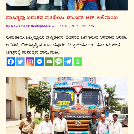
ಸಾಹಿತ್ಯವು ಬದುಕಿನ ಪ್ರತಿಬಿಂಬ: ಡಾ.ಎನ್. ಆರ್. ಲಲಿತಾಂಬ
By
News Desk Benkiyabale
June 06, 2025 3:09 pm
ತುಮಕೂರು: ಒಬ್ಬ ವ್ಯಕ್ತಿಯ ದೃಷ್ಟಿಕೋನ, ಜೀವನದ ಬಗ್ಗೆ ಇರುವ ಆಳವಾದ ಅರಿವು,
ಅನಿಸಿಕೆ, ಲೋಕದೃಷ್ಟಿ ಮುಂತಾದವುಗಳ ಮೊತ್ತ ಜೀವನದರ್ಶನವಾಗಿದೆ. ಜೀವ
ಜಗತ್ತಿನಲ್ಲಿ ಮನುಷ್ಯನ ಪಾತ್ರ, ಸುಖ…