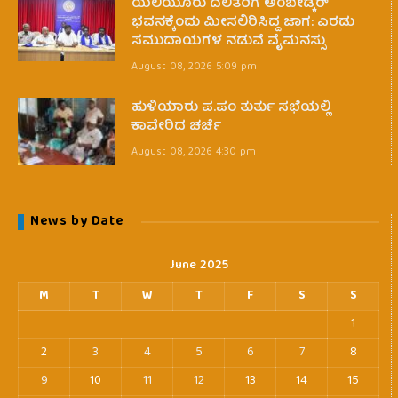
ಯಲಿಯೂರು ದಲಿತರಿಗೆ ಅಂಬೇಡ್ಕರ್
ಭವನಕ್ಕೆಂದು ಮೀಸಲಿರಿಸಿದ್ದ ಜಾಗ: ಎರಡು
ಸಮುದಾಯಗಳ ನಡುವೆ ವೈಮನಸ್ಸು
August 08, 2026 5:09 pm
ಹುಳಿಯಾರು ಪ.ಪಂ ತುರ್ತು ಸಭೆಯಲ್ಲಿ
ಕಾವೇರಿದ ಚರ್ಚೆ
August 08, 2026 4:30 pm
News by Date
June 2025
M
T
W
T
F
S
S
1
2
3
4
5
6
7
8
9
10
11
12
13
14
15