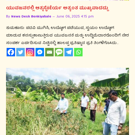
ಯುವಜನರಲ್ಲಿ ಆತ್ಮಸ್ಥೆöÊರ್ಯ ಅತ್ಯಂತ ಮುಖ್ಯವಾದದ್ದು
By
News Desk Benkiyabale
June 06, 2025 4:15 pm
ತುಮಕೂರು: ಪದವಿ ಮುಗಿಸಿ, ಉದ್ಯೋಗ ಪಡೆಯುವ, ಸ್ವಯಂ ಉದ್ಯೋಗ
ಮಾಡುವ ಕನಸ್ಸುಕಾಣುತ್ತಿರುವ ಯುವಜನತೆ ಮತ್ತು ಉದ್ದಿಮೆದಾರರೊಂದಿಗೆ ನೇರ
ಸಂಪರ್ಕ ಏರ್ಪಡಿಸುವ ನಿಟ್ಟಿನಲ್ಲಿ ಹಾಲಪ್ಪ ಪ್ರತಿಷ್ಠಾನ ಪ್ರತಿ ತಿಂಗಳಿಗೊAದು…