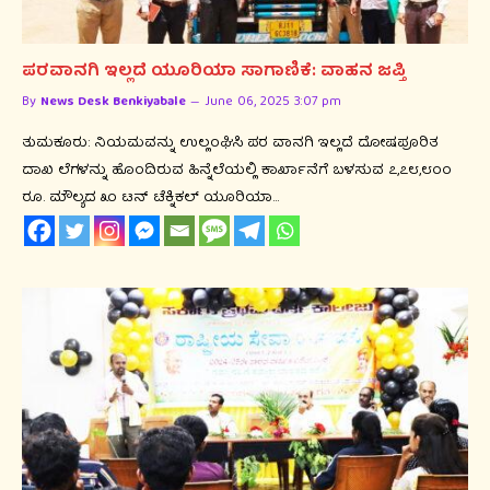
ಪರವಾನಗಿ ಇಲ್ಲದೆ ಯೂರಿಯಾ ಸಾಗಾಣಿಕೆ: ವಾಹನ ಜಪ್ತಿ
By
News Desk Benkiyabale
June 06, 2025 3:07 pm
ತುಮಕೂರು: ನಿಯಮವನ್ನು ಉಲ್ಲಂಘಿಸಿ ಪರ ವಾನಗಿ ಇಲ್ಲದೆ ದೋಷಪೂರಿತ
ದಾಖ ಲೆಗಳನ್ನು ಹೊಂದಿರುವ ಹಿನ್ನೆಲೆಯಲ್ಲಿ ಕಾರ್ಖಾನೆಗೆ ಬಳಸುವ ೭,೭೮,೮೦೦
ರೂ. ಮೌಲ್ಯದ ೩೦ ಟನ್ ಟೆಕ್ನಿಕಲ್ ಯೂರಿಯಾ…