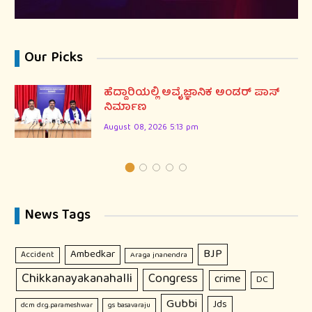
Our Picks
ಹೆದ್ದಾರಿಯಲ್ಲಿ ಅವೈಜ್ಞಾನಿಕ ಅಂಡರ್ ಪಾಸ್
ನಿರ್ಮಾಣ
August 08, 2026 5:13 pm
News Tags
BJP
Ambedkar
Accident
Araga jnanendra
Chikkanayakanahalli
Congress
crime
DC
Gubbi
Jds
dcm dr.g.parameshwar
gs basavaraju