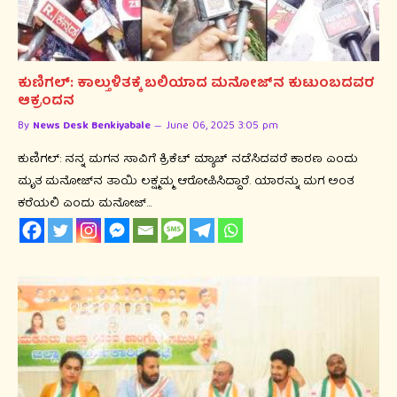
ಕುಣಿಗಲ್: ಕಾಲ್ತುಳಿತಕ್ಕೆ ಬಲಿಯಾದ ಮನೋಜ್‌ನ ಕುಟುಂಬದವರ
ಆಕ್ರಂದನ
By
News Desk Benkiyabale
June 06, 2025 3:05 pm
ಕುಣಿಗಲ್: ನನ್ನ ಮಗನ ಸಾವಿಗೆ ಕ್ರಿಕೆಟ್ ಮ್ಯಾಚ್ ನಡೆಸಿದವರೆ ಕಾರಣ ಎಂದು
ಮೃತ ಮನೋಜ್‌ನ ತಾಯಿ ಲಕ್ಷ್ಮಮ್ಮ ಆರೋಪಿಸಿದ್ದಾರೆ. ಯಾರನ್ನು ಮಗ ಅಂತ
ಕರೆಯಲಿ ಎಂದು ಮನೋಜ್…