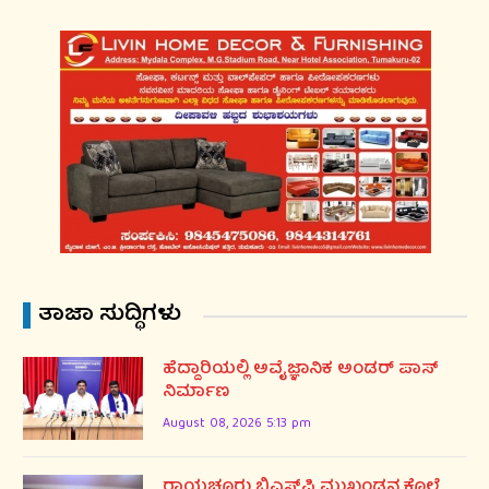
ತಾಜಾ ಸುದ್ಧಿಗಳು
ಹೆದ್ದಾರಿಯಲ್ಲಿ ಅವೈಜ್ಞಾನಿಕ ಅಂಡರ್ ಪಾಸ್
ನಿರ್ಮಾಣ
August 08, 2026 5:13 pm
ರಾಯಚೂರು ಬಿಎಸ್‌ಪಿ ಮುಖಂಡನ ಕೊಲೆ