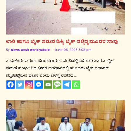
ಲಾರಿ ಹಾಗೂ ಬೈಕ್ ನಡುವೆ ಡಿಕ್ಕಿ: ಬೈಕ್ ನಲ್ಲಿದ್ದ ಮೂವರ ಸಾವು
By
News Desk Benkiyabale
June 06, 2025 3:02 pm
ತುಮಕೂರು: ನಗರದ ಹೊರವಲಯದ ನಂದಿಹಳ್ಳಿ ಬಳಿ ಲಾರಿ ಹಾಗೂ ಬೈಕ್
ನಡುವೆ ಸಂಭವಿಸಿದ ಭೀಕರ ಅಪಘಾತದಲ್ಲಿ ಮೂವರು ಬೈಕ್ ಸವಾರರು
ಮೃತಪಟ್ಟಿರುವ ಘಟನೆ ಇಂದು ಬೆಳಗ್ಗೆ ನಡೆದಿದೆ.…