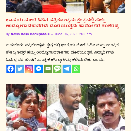
ಭಾಷೆಯ ಮೇಲೆ ಹಿಡಿತ ಪತ್ರಿಕೋದ್ಯಮ ಕ್ಷೇತ್ರದಲ್ಲಿ ಹೆಚ್ಚು
ಉದ್ಯೋಗಾವಕಾಶಗಳು ದೊರೆಯುತ್ತವೆ: ಹಾರೋಗೆರೆ ಶಂಕರಪ್ಪ
By
News Desk Benkiyabale
June 06, 2025 3:06 pm
ತುಮಕೂರು: ಪತ್ರಿಕೋದ್ಯಮ ಕ್ಷೇತ್ರದಲ್ಲಿ ಭಾಷೆಯ ಮೇಲೆ ಹಿಡಿತ ಮತ್ತು ತಾಂತ್ರಿಕ
ಕೌಶಲ್ಯ ಇದ್ದರೆ ಹೆಚ್ಚು ಉದ್ಯೋಗಾವಕಾಶಗಳು ದೊರೆಯುತ್ತವೆ. ವಿದ್ಯಾರ್ಥಿಗಳು
ಓದುವುದರ ಜೊತೆಗೆ ತಾಂತ್ರಿಕ ಕೌಶಲ್ಯಗಳನ್ನು ಕಲಿಯಬೇಕು ಎಂದು…