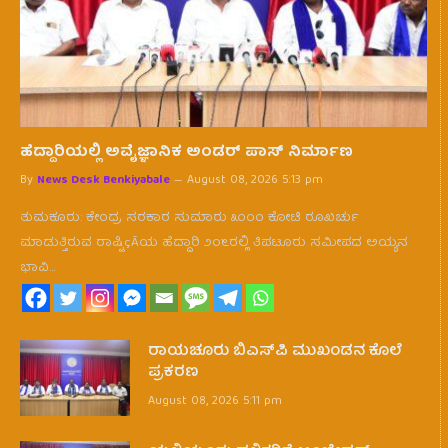
ಹೆದ್ದಾರಿಯಲ್ಲಿ ಅವೈಜ್ಞಾನಿಕ ಅಂಡರ್ ಪಾಸ್ ನಿರ್ಮಾಣ
By
News Desk Benkiyabale
August 08, 2026 5:13 pm
ತುಮಕೂರು: ಕೇಂದ್ರ ಸರಕಾರ ಸುಮಾರು ೩೦೦೦ ಕೋಟಿ ರೂಖರ್ಚು
ಮಾಡುತ್ತಿರುವ ರಾಷ್ಟಿçÃಯ ಹೆದ್ದಾರಿ ೨೦೬ರಲ್ಲಿ ತಿಪಟೂರು ಸಮೀಪದ ಅಯ್ಯನ
ಭಾವಿ…
ರಾಯಚೂರು ಬಿಎಸ್‌ಪಿ ಮುಖಂಡನ ಕೊಲೆ
ಪ್ರಕರಣ
August 08, 2026 5:11 pm