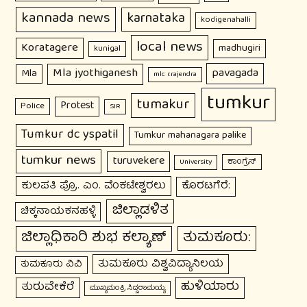
kannada news
karnataka
kodigenahalli
local news
Koratagere
madhugiri
kunigal
Mla jyothiganesh
pavagada
Mla
mlc r.rajendra
tumkur
tumakur
Protest
Police
SIR
Tumkur dc yspatil
Tumkur mahanagara palike
tumkur news
turuvekere
ಕಾಂಗ್ರೆಸ್
University
ಕುಲಪತಿ ಪ್ರೊ. ಎಂ. ವೆಂಕಟೇಶ್ವರಲು
ಕೊರಟಗೆರೆ:
ಜಿಲ್ಲಾಡಳಿತ
ಚಿಕ್ಕನಾಯಕನಹಳ್ಳಿ
ಜಿಲ್ಲಾಧಿಕಾರಿ ಶುಭ ಕಲ್ಯಾಣ್
ತುಮಕೂರು:
ತುಮಕೂರು ವಿಶ್ವವಿದ್ಯಾನಿಲಯ
ತುಮಕೂರು ವಿವಿ
ಹುಳಿಯಾರು
ತುರುವೇಕೆರೆ
ಮುಖ್ಯಮಂತ್ರಿ ಸಿದ್ದರಾಮಯ್ಯ