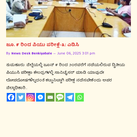
ಜೂ. ೯ ರಿಂದ ಪಿಯು ಪರೀಕ್ಷೆ-೩: ಎಡಿಸಿ
By
News Desk Benkiyabale
June 06, 2025 3:01 pm
ತುಮಕೂರು: ಜಿಲ್ಲೆಯಲ್ಲಿ ಜೂನ್ ೯ ರಿಂದ ೨೦ರವರೆಗೆ ನಡೆಯಲಿರುವ ದ್ವಿತೀಯ
ಪಿಯುಸಿ ಪರೀಕ್ಷಾ ಕೇಂದ್ರಗಳಲ್ಲಿ ಸಾನಿಟೈಸರ್ ಮಾಡಿ ಯಾವುದೇ
ಲೋಪದೋಷಗಳಿಲ್ಲದಂತೆ ಕಟ್ಟುನಿಟ್ಟಾಗಿ ಪರೀಕ್ಷೆ ನಡೆಸಬೇಕೆಂದು ಅಪರ
ಜಿಲ್ಲಾಧಿಕಾರಿ…